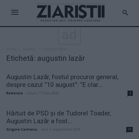
ad
Acasă
Etichete
Augustin lazăr
Etichetă: augustin lazăr
Augustin Lazăr, fostul procuror general,
despre cazul “10 august”: “E clar...
Redacţia
-
vineri, 17 iulie 2020
3
Hăituit de PSD și de Tudorel Toader,
Augustin Lazăr a fost...
Grigore Cartianu
-
luni, 2 septembrie 2019
11