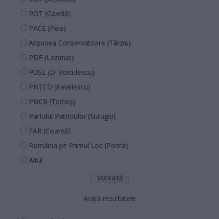
POT (Gavrilă)
PACE (Peia)
Acțiunea Conservatoare (Târziu)
PDF (Lazarus)
PUSL (D. Voiculescu)
PNȚCD (Pavelescu)
PNCR (Terheș)
Partidul Patrioților (Surugiu)
FAR (Coarnă)
România pe Primul Loc (Ponta)
Altul
Arată rezultatele