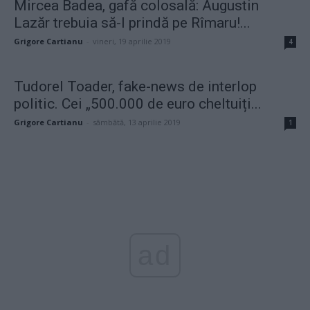
Mircea Badea, gafă colosală: Augustin
Lazăr trebuia să-l prindă pe Rîmaru!...
Grigore Cartianu
-
vineri, 19 aprilie 2019
4
Tudorel Toader, fake-news de interlop
politic. Cei „500.000 de euro cheltuiți...
Grigore Cartianu
-
sâmbătă, 13 aprilie 2019
1
ad