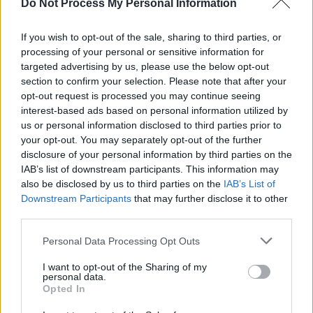
Do Not Process My Personal Information
If you wish to opt-out of the sale, sharing to third parties, or
processing of your personal or sensitive information for
targeted advertising by us, please use the below opt-out
24 de ore
section to confirm your selection. Please note that after your
opt-out request is processed you may continue seeing
20.57
Ortodoxia nucleară a lui Kirill
interest-based ads based on personal information utilized by
us or personal information disclosed to third parties prior to
19.06
A doua operațiune obscenă a DIICOT în această
your opt-out. You may separately opt-out of the further
vară, după ”cazul...
disclosure of your personal information by third parties on the
IAB’s list of downstream participants. This information may
08.18
Ne-au furat străinii Dunărea!
also be disclosed by us to third parties on the
IAB’s List of
Downstream Participants
that may further disclose it to other
06.02
VIDEO. De ce să scufundăm 5 barje românești?
third parties.
Nu mai bine...
Personal Data Processing Opt Outs
I want to opt-out of the Sharing of my
personal data.
Opted In