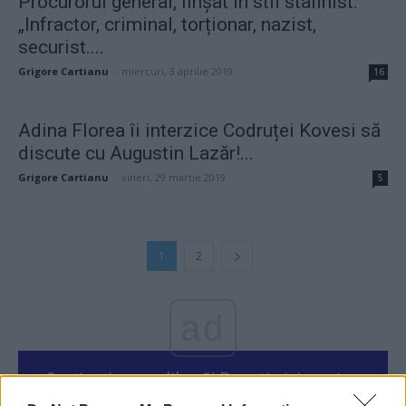
Procurorul general, linșat în stil stalinist.
„Infractor, criminal, torționar, nazist,
securist....
Grigore Cartianu
-
miercuri, 3 aprilie 2019
16
Adina Florea îi interzice Codruței Kovesi să
discute cu Augustin Lazăr!...
Grigore Cartianu
-
vineri, 29 martie 2019
5
1
2
ad
Susțineți presa liberă! Donați aici pentru
Ziaristii.com!