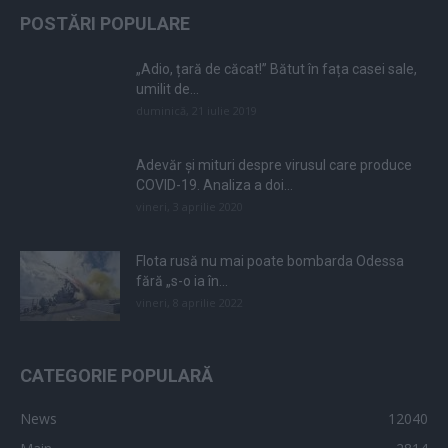
POSTĂRI POPULARE
„Adio, țară de căcat!” Bătut în fața casei sale,
umilit de...
duminică, 21 iulie 2019
Adevăr și mituri despre virusul care produce
COVID-19. Analiza a doi...
vineri, 3 aprilie 2020
Flota rusă nu mai poate bombarda Odessa
fără „s-o ia în...
vineri, 8 aprilie 2022
CATEGORIE POPULARĂ
News
12040