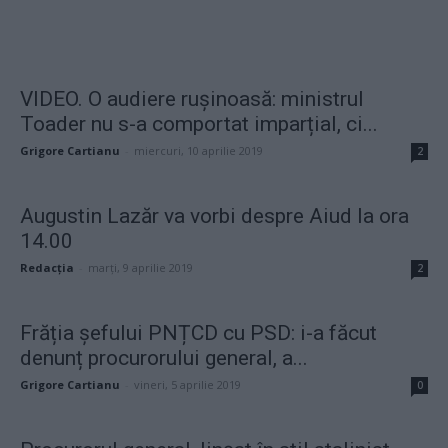
VIDEO. O audiere rușinoasă: ministrul
Toader nu s-a comportat imparțial, ci...
Grigore Cartianu
-
miercuri, 10 aprilie 2019
2
Augustin Lazăr va vorbi despre Aiud la ora
14.00
Redacţia
-
marți, 9 aprilie 2019
2
Frăția șefului PNȚCD cu PSD: i-a făcut
denunț procurorului general, a...
Grigore Cartianu
-
vineri, 5 aprilie 2019
0