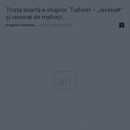
Trista soartă a slugilor: Tudorel – „ievaluat”
și revocat de mafioții...
Grigore Cartianu
-
vineri, 26 aprilie 2019
3
ad