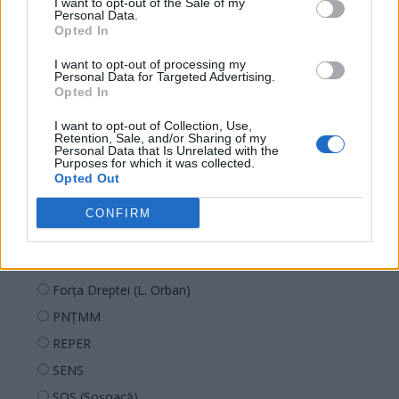
I want to opt-out of the Sale of my
Personal Data.
Opted In
Sondaj
I want to opt-out of processing my
Ce partid ați vota dacă alegerile parlamentare ar avea
Personal Data for Targeted Advertising.
loc duminica viitoare?
Opted In
I want to opt-out of Collection, Use,
USR
Retention, Sale, and/or Sharing of my
Personal Data that Is Unrelated with the
PNL
Purposes for which it was collected.
Opted Out
PSD
AUR
CONFIRM
UDMR
PMP (Tomac)
Forța Dreptei (L. Orban)
PNȚMM
REPER
SENS
SOS (Șoșoacă)