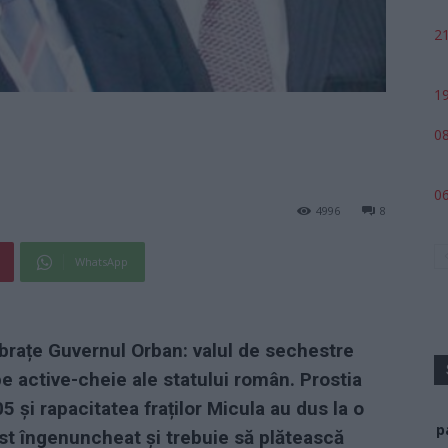
21
19
08
06
4996
8
WhatsApp
brațe Guvernul Orban: valul de sechestre
 pe active-cheie ale statului român. Prostia
 și rapacitatea fraților Micula au dus la o
p
ost îngenuncheat și trebuie să plătească