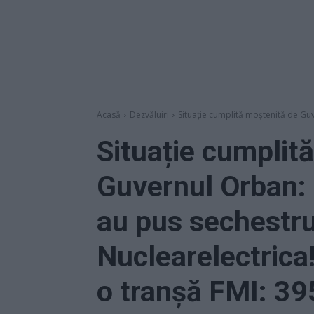
Acasă
Dezvăluiri
Situație cumplită moștenită de Guve
Situație cumplit
Guvernul Orban: f
au pus sechestr
Nuclearelectrica
o tranșă FMI: 39