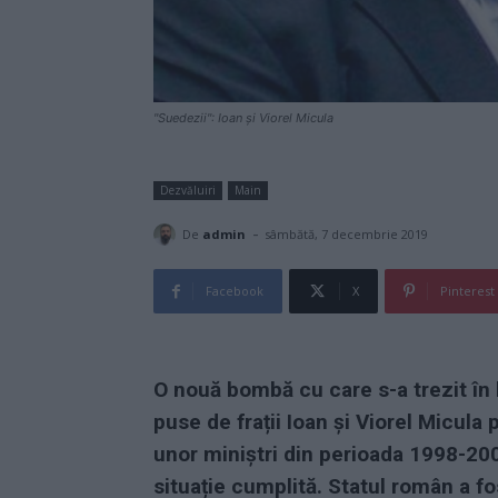
"Suedezii": Ioan și Viorel Micula
Dezvăluiri
Main
-
De
admin
sâmbătă, 7 decembrie 2019
Facebook
X
Pinterest
O nouă bombă cu care s-a trezit în 
puse de frații Ioan și Viorel Micula
unor miniștri din perioada 1998-2005
situație cumplită. Statul român a f