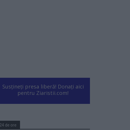
Susțineți presa liberă! Donați aici
pentru Ziaristii.com!
24 de ore