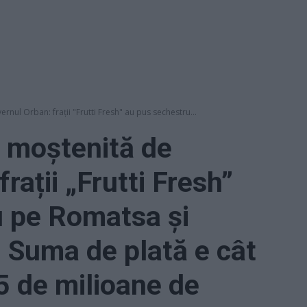
rnul Orban: frații "Frutti Fresh" au pus sechestru...
ă moștenită de
rații „Frutti Fresh”
u pe Romatsa și
! Suma de plată e cât
5 de milioane de