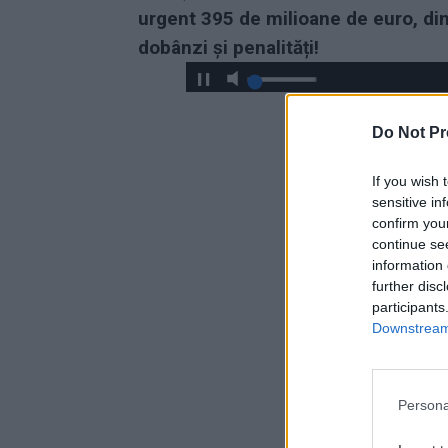
urgent 395 de milioane de euro, di
dobânzi și penalități!
Do Not Pr
If you wish 
sensitive in
confirm you
continue se
information 
further disc
participants
Downstream 
Persona