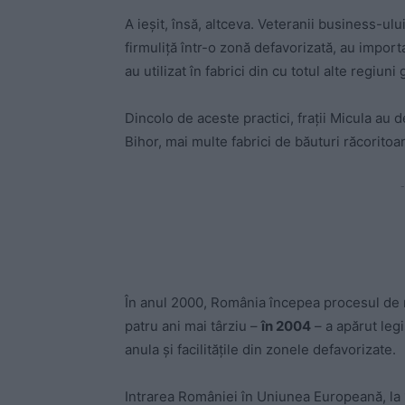
A ieșit, însă, altceva. Veteranii business-ulu
firmuliță într-o zonă defavorizată, au importa
au utilizat în fabrici din cu totul alte regiuni
Dincolo de aceste practici, frații Micula au d
Bihor, mai multe fabrici de băuturi răcoritoar
-
În anul 2000, România începea procesul de 
patru ani mai târziu –
în 2004
– a apărut legi
anula și facilitățile din zonele defavorizate.
Intrarea României în Uniunea Europeană, la 1