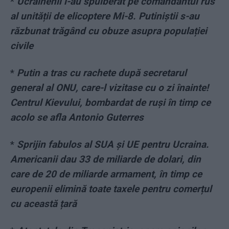
*
Ucrainenii l-au spulberat pe comandantul rus
al unității de elicoptere Mi-8. Putiniștii s-au
răzbunat trăgând cu obuze asupra populației
civile
*
Putin a tras cu rachete după secretarul
general al ONU, care-l vizitase cu o zi înainte!
Centrul Kievului, bombardat de ruși în timp ce
acolo se afla Antonio Guterres
*
Sprijin fabulos al SUA și UE pentru Ucraina.
Americanii dau 33 de miliarde de dolari, din
care de 20 de miliarde armament, în timp ce
europenii elimină toate taxele pentru comerțul
cu această țară