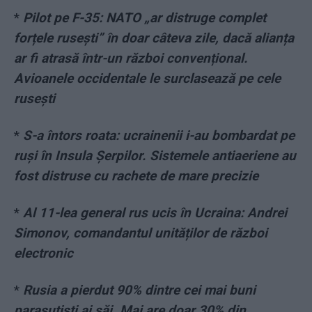
*
Pilot pe F-35: NATO „ar distruge complet
forțele rusești” în doar câteva zile, dacă alianța
ar fi atrasă într-un război convențional.
Avioanele occidentale le surclasează pe cele
rusești
*
S-a întors roata: ucrainenii i-au bombardat pe
ruși în Insula Șerpilor. Sistemele antiaeriene au
fost distruse cu rachete de mare precizie
*
Al 11-lea general rus ucis în Ucraina: Andrei
Simonov, comandantul unităților de război
electronic
*
Rusia a pierdut 90% dintre cei mai buni
parașutiști ai săi. Mai are doar 30% din