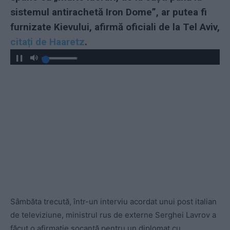
sistemul antirachetă Iron Dome”, ar putea fi
furnizate Kievului, afirmă oficiali de la Tel Aviv,
citați de Haaretz
.
Sâmbăta trecută, într-un interviu acordat unui post italian
de televiziune, ministrul rus de externe Serghei Lavrov a
făcut o afirmație șocantă pentru un diplomat cu