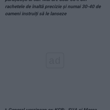
rachetele de înaltă precizie și numai 30-40 de
oameni instruiți să le lanseze
ad
*
General ucrainean ex-KGB: „SUA și Marea