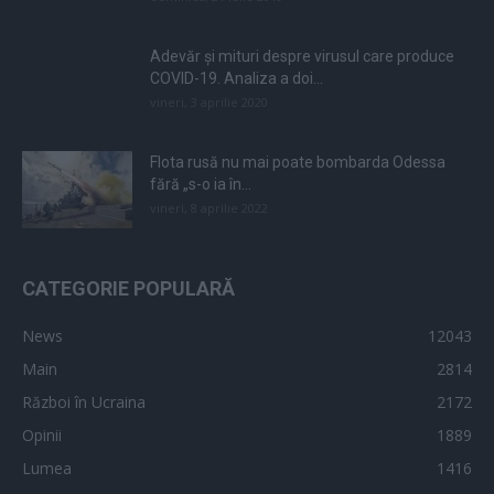
Adevăr și mituri despre virusul care produce
COVID-19. Analiza a doi...
vineri, 3 aprilie 2020
Flota rusă nu mai poate bombarda Odessa
fără „s-o ia în...
vineri, 8 aprilie 2022
CATEGORIE POPULARĂ
News
12043
Main
2814
Război în Ucraina
2172
Opinii
1889
Lumea
1416