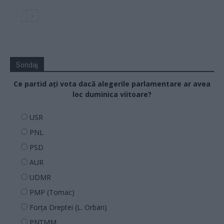
Sondaj
Ce partid ați vota dacă alegerile parlamentare ar avea
loc duminica viitoare?
USR
PNL
PSD
AUR
UDMR
PMP (Tomac)
Forța Dreptei (L. Orban)
PNȚMM