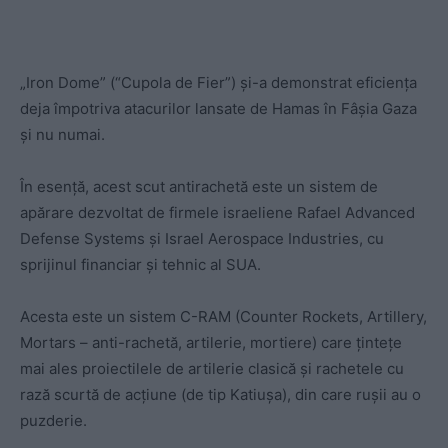
„Iron Dome” (“Cupola de Fier”) și-a demonstrat eficiența
deja împotriva atacurilor lansate de Hamas în Fâșia Gaza
și nu numai.
În esență, acest scut antirachetă este un sistem de
apărare dezvoltat de firmele israeliene Rafael Advanced
Defense Systems și Israel Aerospace Industries, cu
sprijinul financiar și tehnic al SUA.
Acesta este un sistem C-RAM (Counter Rockets, Artillery,
Mortars – anti-rachetă, artilerie, mortiere) care țintețe
mai ales proiectilele de artilerie clasică și rachetele cu
rază scurtă de acțiune (de tip Katiușa), din care rușii au o
puzderie.