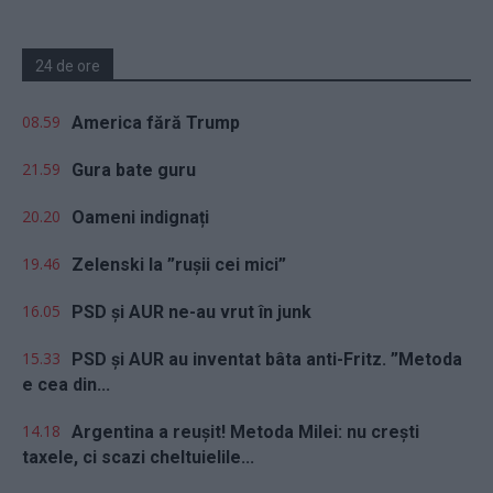
24 de ore
08.59
America fără Trump
21.59
Gura bate guru
20.20
Oameni indignați
19.46
Zelenski la ”rușii cei mici”
16.05
PSD și AUR ne-au vrut în junk
15.33
PSD și AUR au inventat bâta anti-Fritz. ”Metoda
e cea din...
14.18
Argentina a reușit! Metoda Milei: nu crești
taxele, ci scazi cheltuielile...