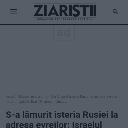
ad
Acasă
Război în Ucraina
S-a lămurit isteria Rusiei la adresa evreilor:
Israelul ajută militar Ucraina, inclusiv...
S-a lămurit isteria Rusiei la
adresa evreilor: Israelul