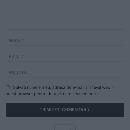
Comentariu:
Nu
Ema
Web
Salvați numele meu, adresa de e-mail și site-ul web în
acest browser pentru data viitoare i comentariu.