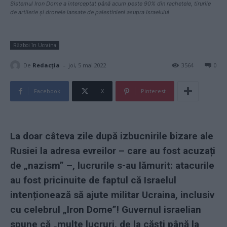
Sistemul Iron Dome a interceptat până acum peste 90% din rachetele, tirurile
de artilerie și dronele lansate de palestinieni asupra Israelului
Război în Ucraina
-
De
Redacţia
joi, 5 mai 2022
3564
0
Facebook
X
Pinterest
La doar câteva zile după izbucnirile bizare ale
Rusiei la adresa evreilor – care au fost acuzați
de „nazism” –, lucrurile s-au lămurit: atacurile
au fost pricinuite de faptul că Israelul
intenționează să ajute militar Ucraina, inclusiv
cu celebrul „Iron Dome”! Guvernul israelian
spune că „multe lucruri, de la căști până la