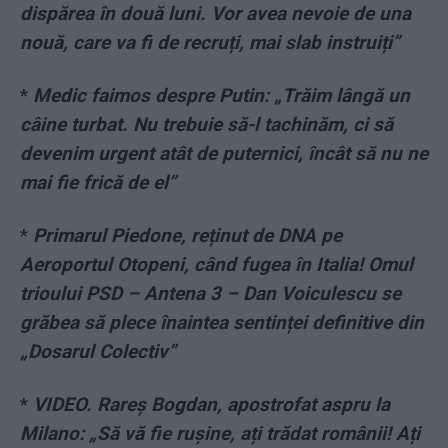
dispărea în două luni. Vor avea nevoie de una
nouă, care va fi de recruți, mai slab instruiți”
*
Medic faimos despre Putin: „Trăim lângă un
câine turbat. Nu trebuie să-l tachinăm, ci să
devenim urgent atât de puternici, încât să nu ne
mai fie frică de el”
*
Primarul Piedone, reținut de DNA pe
Aeroportul Otopeni, când fugea în Italia! Omul
trioului PSD – Antena 3 – Dan Voiculescu se
grăbea să plece înaintea sentinței definitive din
„Dosarul Colectiv”
*
VIDEO. Rareș Bogdan, apostrofat aspru la
Milano: „Să vă fie rușine, ați trădat românii! Ați