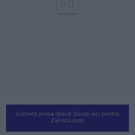
ad
- Advertisment -
Susțineți presa liberă! Donați aici pentru
Ziaristii.com!