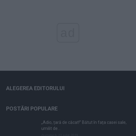
ad
ALEGEREA EDITORULUI
POSTĂRI POPULARE
„Adio, țară de căcat!” Bătut în fața casei sale,
umilit de...
duminică, 21 iulie 2019