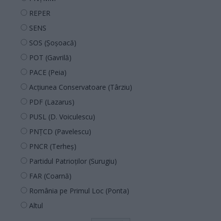
REPER
SENS
SOS (Șoșoacă)
POT (Gavrilă)
PACE (Peia)
Acțiunea Conservatoare (Târziu)
PDF (Lazarus)
PUSL (D. Voiculescu)
PNȚCD (Pavelescu)
PNCR (Terheș)
Partidul Patrioților (Surugiu)
FAR (Coarnă)
România pe Primul Loc (Ponta)
Altul