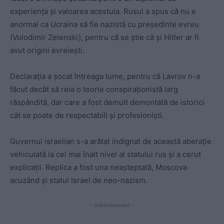
experiența și valoarea acestuia. Rusul a spus că nu e
anormal ca Ucraina să fie nazistă cu președinte evreu
(Volodimir Zelenski), pentru că se știe că și Hitler ar fi
avut origini evreiești.
Declarația a șocat întreaga lume, pentru că Lavrov n-a
făcut decât să reia o teorie conspiraționistă larg
răspândită, dar care a fost demult demontată de istorici
cât se poate de respectabili și profesioniști.
Guvernul israelian s-a arătat indignat de această aberație
vehiculată la cel mai înalt nivel al statului rus și a cerut
explicații. Replica a fost una neașteptată, Moscova
acuzând și statul Israel de neo-nazism.
- Advertisement -