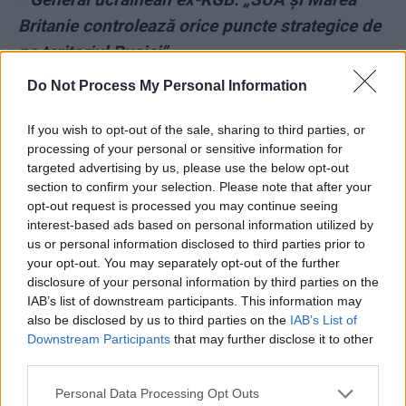
Britanie controlează orice puncte strategice de
pe teritoriul Rusiei”
Do Not Process My Personal Information
*
Rusia își completează trupele cu pușcăriași
violenți din închisorile Ceceniei. FSB trimite în
If you wish to opt-out of the sale, sharing to third parties, or
processing of your personal or sensitive information for
Ucraina și deținuți politici, dar și rude ale
targeted advertising by us, please use the below opt-out
acestora
section to confirm your selection. Please note that after your
opt-out request is processed you may continue seeing
*
„ARDEREA RUSIEI”. Putiniștii sunt disperați:
interest-based ads based on personal information utilized by
us or personal information disclosed to third parties prior to
ucrainenii le-au aruncat în aer o baterie de
your opt-out. You may separately opt-out of the further
lansatoare de rachete BM-27 Uragan și 5
disclosure of your personal information by third parties on the
IAB’s list of downstream participants. This information may
unități din sistemul de focoase termobarice
also be disclosed by us to third parties on the
IAB’s List of
TOS-1 Buratino
Downstream Participants
that may further disclose it to other
third parties.
*
Putin l-a trimis în Donbass chiar pe șeful
Personal Data Processing Opt Outs