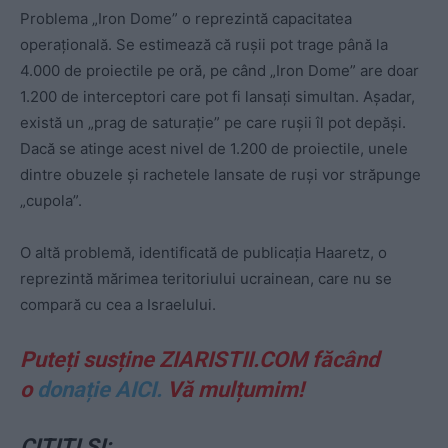
Problema „Iron Dome” o reprezintă capacitatea
operațională. Se estimează că rușii pot trage până la
4.000 de proiectile pe oră, pe când „Iron Dome” are doar
1.200 de interceptori care pot fi lansați simultan. Așadar,
există un „prag de saturație” pe care rușii îl pot depăși.
Dacă se atinge acest nivel de 1.200 de proiectile, unele
dintre obuzele și rachetele lansate de ruși vor străpunge
„cupola”.
O altă problemă, identificată de publicația Haaretz, o
reprezintă mărimea teritoriului ucrainean, care nu se
compară cu cea a Israelului.
Puteți susține ZIARISTII.COM făcând
o
donație AICI.
Vă mulțumim!
CITIȚI ȘI: