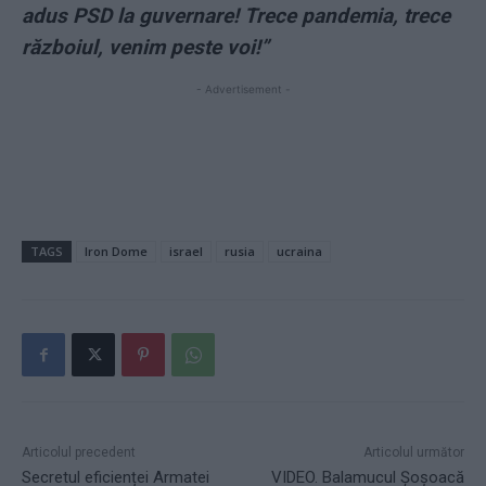
adus PSD la guvernare! Trece pandemia, trece
războiul, venim peste voi!”
- Advertisement -
TAGS
Iron Dome
israel
rusia
ucraina
Articolul precedent
Articolul următor
Secretul eficienței Armatei
VIDEO. Balamucul Șoșoacă