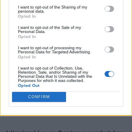
Armatei, generalul Gherasimov! Înlocuirea
I want to opt-out of the Sharing of my
generalului Dvornikov confirmă noul eșec al
personal data.
Opted In
Rusiei
I want to opt-out of the Sale of my
Personal Data.
Opted In
I want to opt-out of processing my
Personal Data for Targeted Advertising.
Opted In
I want to opt-out of Collection, Use,
ad
Retention, Sale, and/or Sharing of my
Personal Data that Is Unrelated with the
Purposes for which it was collected.
Opted Out
CONFIRM