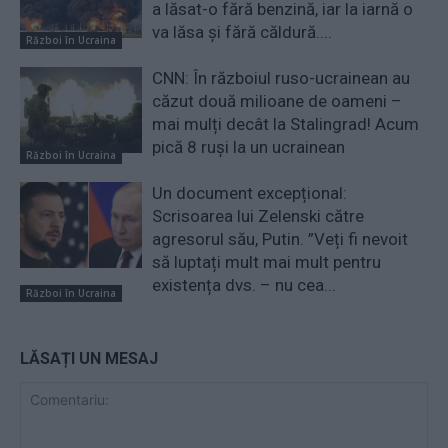
a lăsat-o fără benzină, iar la iarnă o
va lăsa și fără căldură....
Război în Ucraina
CNN: În războiul ruso-ucrainean au
căzut două milioane de oameni –
mai mulți decât la Stalingrad! Acum
pică 8 ruși la un ucrainean
Război în Ucraina
Un document excepțional:
Scrisoarea lui Zelenski către
agresorul său, Putin. ”Veți fi nevoit
să luptați mult mai mult pentru
existența dvs. – nu cea...
Război în Ucraina
LĂSAȚI UN MESAJ