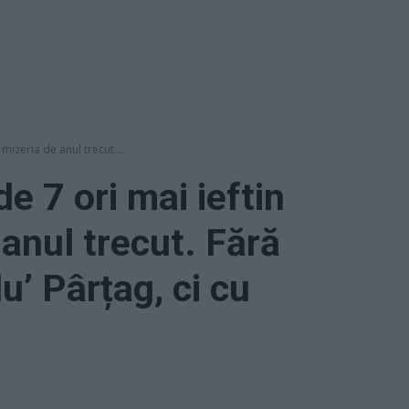
mizeria de anul trecut....
e 7 ori mai ieftin
anul trecut. Fără
u’ Pârțag, ci cu