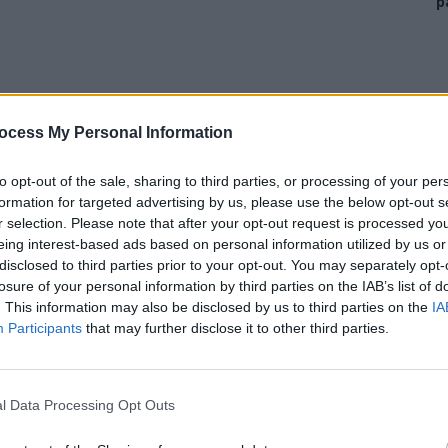
p
l trecut, de la TVR 1, pentru producția căruia s-au
ocess My Personal Information
 de stat, noua conducerea a televiziunii publice a
un Revelion mai ieftin, mai profesionist și mai
to opt-out of the sale, sharing to third parties, or processing of your per
formation for targeted advertising by us, please use the below opt-out s
r selection. Please note that after your opt-out request is processed y
eing interest-based ads based on personal information utilized by us or
ă din bani publici nu vor mai apărea pe micul ecran
disclosed to third parties prior to your opt-out. You may separately opt-
 fosta șefă a TVR, “dragnista” Doina Gradea – “Cap de
losure of your personal information by third parties on the IAB’s list of
tacol degradant:
. This information may also be disclosed by us to third parties on the
IA
Participants
that may further disclose it to other third parties.
a sau Leana lu’ Pârțag – turnătorul la Securitate care
l Data Processing Opt Outs
 – cântăreț bun, „care-ți dă un inel”; conspiraționist
ublici;