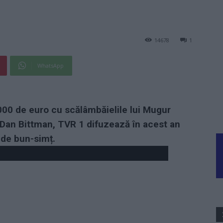
14678
1
WhatsApp
000 de euro cu scălâmbăielile lui Mugur
 Dan Bittman, TVR 1 difuzează în acest an
 de bun-simț.