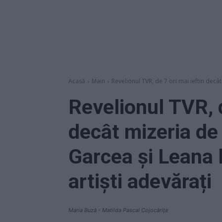
Acasă
Main
Revelionul TVR, de 7 ori mai ieftin decât 
Revelionul TVR, d
decât mizeria de 
Garcea și Leana l
artiști adevărați
Maria Buză - Matilda Pascal Cojocărița