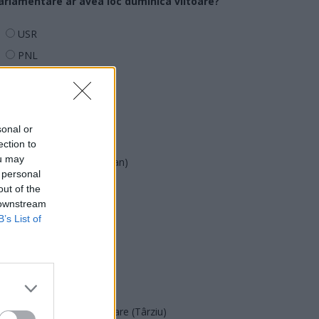
arlamentare ar avea loc duminica viitoare?
USR
PNL
PSD
AUR
UDMR
sonal or
PMP (Tomac)
ection to
ou may
Forța Dreptei (L. Orban)
 personal
PNȚMM
out of the
 downstream
REPER
B’s List of
SENS
SOS (Șoșoacă)
POT (Gavrilă)
PACE (Peia)
Acțiunea Conservatoare (Târziu)