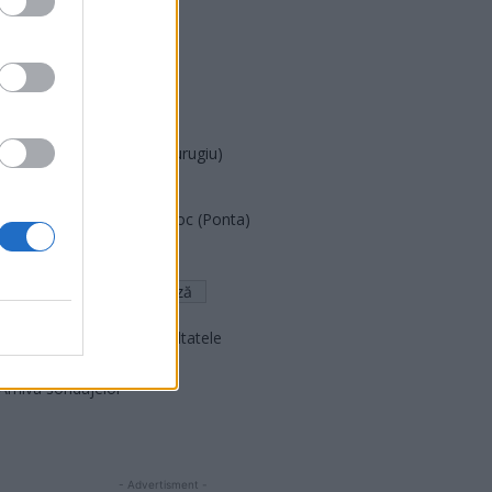
PDF (Lazarus)
PUSL (D. Voiculescu)
PNȚCD (Pavelescu)
PNCR (Terheș)
Partidul Patrioților (Surugiu)
FAR (Coarnă)
România pe Primul Loc (Ponta)
Altul
Arată rezultatele
Arhiva sondajelor
- Advertisment -