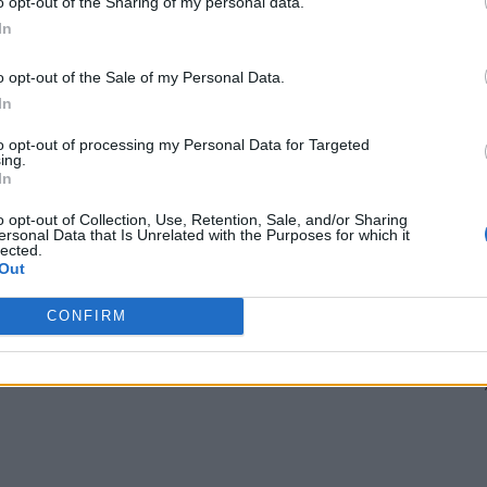
o opt-out of the Sharing of my personal data.
In
l lu’ Pârțag, al cărui cuvânt favorit este „fă” –
entru braconaj (umbla cu căprioara în portbagaj).
o opt-out of the Sale of my Personal Data.
In
arele pline, deși și-au bătut joc și de bunul-simț
to opt-out of processing my Personal Data for Targeted
omânii care se luptau cu virusul.
ing.
In
 Advertisement -
o opt-out of Collection, Use, Retention, Sale, and/or Sharing
ersonal Data that Is Unrelated with the Purposes for which it
lected.
Out
CONFIRM