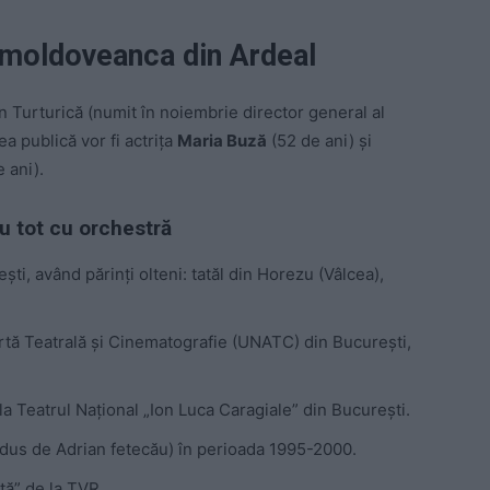
i moldoveanca din Ardeal
n Turturică (numit în noiembrie director general al
a publică vor fi actrița
Maria Buză
(52 de ani) și
 ani).
u tot cu orchestră
ști, având părinți olteni: tatăl din Horezu (Vâlcea),
Artă Teatrală și Cinematografie (UNATC) din București,
 la Teatrul Național „Ion Luca Caragiale” din București.
dus de Adrian fetecău) în perioada 1995-2000.
ță” de la TVR.