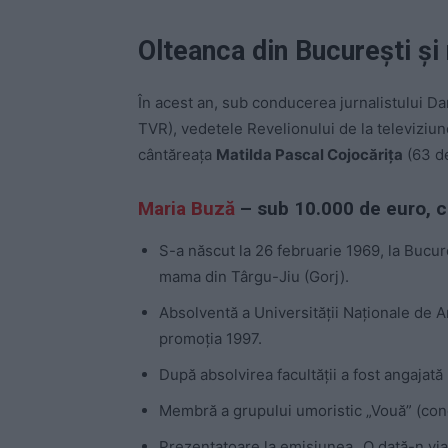
Olteanca din București ș
În acest an, sub conducerea jurnalistului Da
TVR), vedetele Revelionului de la televiziune
cântăreața
Matilda Pascal Cojocărița
(63 de
Maria Buză
– sub 10.000 de euro, c
S-a născut la 26 februarie 1969, la Bucure
mama din Târgu-Jiu (Gorj).
Absolventă a Universității Naționale de 
promoția 1997.
După absolvirea facultății a fost angajată
Membră a grupului umoristic „Vouă” (con
Prezentatoare la emisiunea „O dată-n via