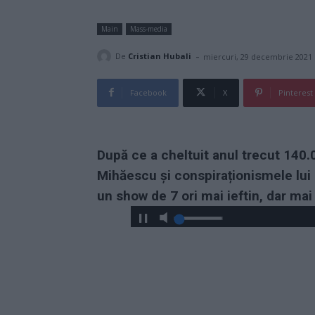
Main
Mass-media
-
De
Cristian Hubali
miercuri, 29 decembrie 2021
Facebook
X
Pinterest
După ce a cheltuit anul trecut 140.
Mihăescu și conspiraționismele lui
un show de 7 ori mai ieftin, dar mai