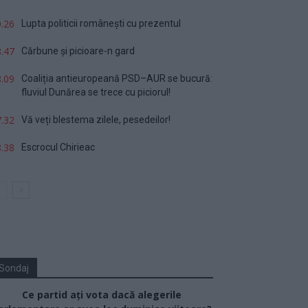
.26
Lupta politicii românești cu prezentul
.47
Cărbune și picioare-n gard
.09
Coaliția antieuropeană PSD–AUR se bucură:
fluviul Dunărea se trece cu piciorul!
.32
Vă veți blestema zilele, pesedeilor!
.38
Escrocul Chirieac
Sondaj
Ce partid ați vota dacă alegerile