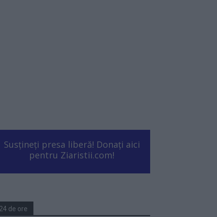
Susțineți presa liberă! Donați aici
pentru Ziaristii.com!
24 de ore