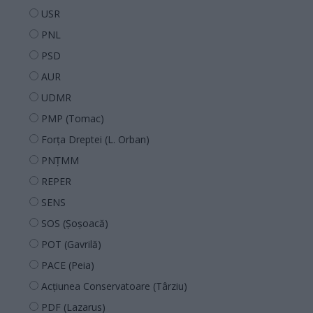
USR
PNL
PSD
AUR
UDMR
PMP (Tomac)
Forța Dreptei (L. Orban)
PNȚMM
REPER
SENS
SOS (Șoșoacă)
POT (Gavrilă)
PACE (Peia)
Acțiunea Conservatoare (Târziu)
PDF (Lazarus)