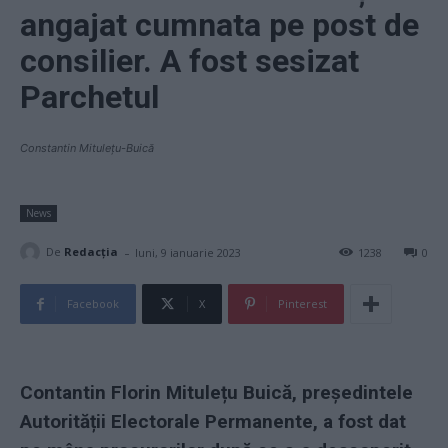
angajat cumnata pe post de
consilier. A fost sesizat
Parchetul
Constantin Mitulețu-Buică
News
-
De
Redacţia
luni, 9 ianuarie 2023
1238
0
Facebook
X
Pinterest
Contantin Florin Mitulețu Buică, președintele
Autorității Electorale Permanente, a fost dat