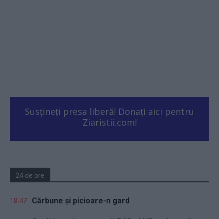
Susțineți presa liberă! Donați aici pentru
Ziaristii.com!
24 de ore
18.47
Cărbune și picioare-n gard