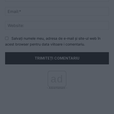
Ema
Web
Salvați numele meu, adresa de e-mail și site-ul web în
acest browser pentru data viitoare i comentariu.
ad
- Advertisment -