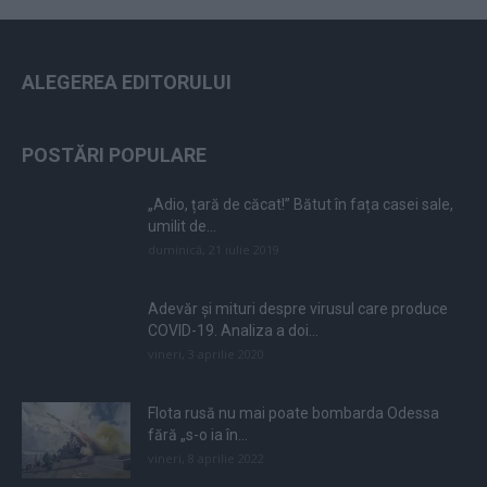
ALEGEREA EDITORULUI
POSTĂRI POPULARE
„Adio, țară de căcat!” Bătut în fața casei sale,
umilit de...
duminică, 21 iulie 2019
Adevăr și mituri despre virusul care produce
COVID-19. Analiza a doi...
vineri, 3 aprilie 2020
Flota rusă nu mai poate bombarda Odessa
fără „s-o ia în...
vineri, 8 aprilie 2022