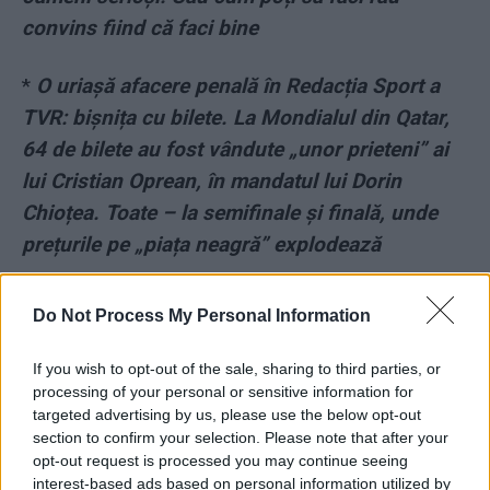
convins fiind că faci bine
*
O uriașă afacere penală în Redacția Sport a
TVR: bișnița cu bilete. La Mondialul din Qatar,
64 de bilete au fost vândute „unor prieteni” ai
lui Cristian Oprean, în mandatul lui Dorin
Chioțea. Toate – la semifinale și finală, unde
prețurile pe „piața neagră” explodează
- Advertisement -
Do Not Process My Personal Information
If you wish to opt-out of the sale, sharing to third parties, or
processing of your personal or sensitive information for
targeted advertising by us, please use the below opt-out
section to confirm your selection. Please note that after your
TAGS
AEP
ANI
cumnata
Florin Mituletu Buica
nepotism
opt-out request is processed you may continue seeing
parchet
interest-based ads based on personal information utilized by