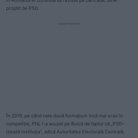
în România el continuă să reziste pe baricade, bine
proptit de PSD.
- Advertisement -
În 2019, pe când cele două formațiuni încă mai erau în
competiție, PNL l-a acuzat pe Buică de faptul că „PSD-
izează instituția”, adică Autoritatea Electorală Centrală,