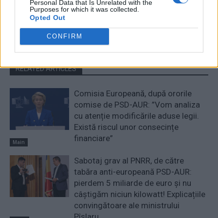
Personal Data that Is Unrelated with the
Purposes for which it was collected.
Opted Out
CONFIRM
RELATED ARTICLES
Comisia Europeană, după ororile
comise de PSD-AUR: ”Vom analiza
cu atenție modificările aduse legii.
Există riscul unor consecințe
financiare”
Main
Sabotaj grav al PNRR, de către
tabăra anti-europeană PSD-AUR:
pierdem 5 miliarde de euro și nu
câștigăm niciun kilowatt! Explicațiile
convingătoare ale ministrului
Pîslaru