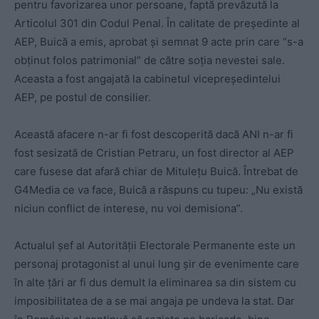
pentru favorizarea unor persoane, faptă prevăzută la
Articolul 301 din Codul Penal. În calitate de președinte al
AEP, Buică a emis, aprobat și semnat 9 acte prin care “s-a
obținut folos patrimonial” de către soția nevestei sale.
Aceasta a fost angajată la cabinetul vicepreședintelui
AEP, pe postul de consilier.
Această afacere n-ar fi fost descoperită dacă ANI n-ar fi
fost sesizată de Cristian Petraru, un fost director al AEP
care fusese dat afară chiar de Mitulețu Buică. Întrebat de
G4Media ce va face, Buică a răspuns cu tupeu: „Nu există
niciun conflict de interese, nu voi demisiona”.
Actualul șef al Autorității Electorale Permanente este un
personaj protagonist al unui lung șir de evenimente care
în alte țări ar fi dus demult la eliminarea sa din sistem cu
imposibilitatea de a se mai angaja pe undeva la stat. Dar