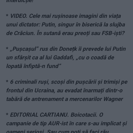
interdicție!
*
VIDEO. Cele mai rușinoase imagini din viața
unui dictator: Putin, singur în biserică la slujba
de Crăciun. În sutană erau preoți sau FSB-iști?
*
„Pușcașul” rus din Donețk îi prevede lui Putin
un sfârșit ca al lui Gaddafi, „cu o coadă de
lopată înfiptă-n fund”
*
6 criminali ruși, scoși din pușcării și trimiși pe
frontul din Ucraina, au evadat înarmați dintr-o
tabără de antrenament a mercenarilor Wagner
*
EDITORIAL CARTIANU. Boicotacii. O
campanie de tip AUR-ist în care s-au implicat și
oameni serioși. Sau cum poți să faci rău