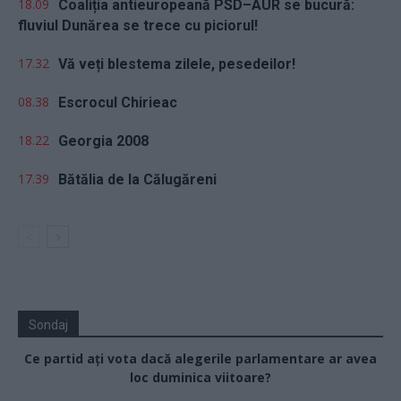
18.09
Coaliția antieuropeană PSD–AUR se bucură:
fluviul Dunărea se trece cu piciorul!
17.32
Vă veți blestema zilele, pesedeilor!
08.38
Escrocul Chirieac
18.22
Georgia 2008
17.39
Bătălia de la Călugăreni
Sondaj
Ce partid ați vota dacă alegerile parlamentare ar avea
loc duminica viitoare?