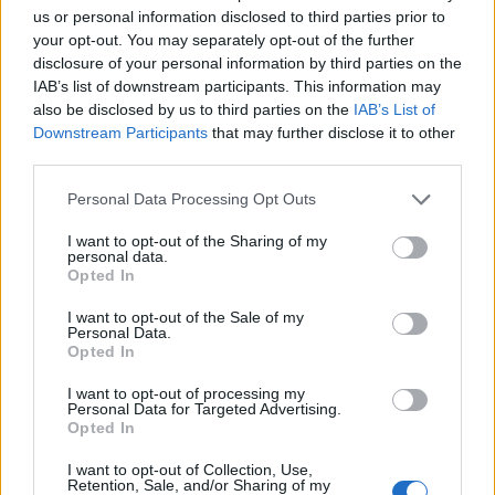
us or personal information disclosed to third parties prior to
your opt-out. You may separately opt-out of the further
disclosure of your personal information by third parties on the
IAB’s list of downstream participants. This information may
also be disclosed by us to third parties on the
IAB’s List of
Downstream Participants
that may further disclose it to other
third parties.
Articolul precedent
Articolul următor
Personal Data Processing Opt Outs
Lustra cu LED: o soluție la
După ce și-a bătut soția,
I want to opt-out of the Sharing of my
nevoile societății moderne
deputatul Dumitru Focșa
personal data.
(AUR) spune că pactul contra
Opted In
violenței domestice la nivel
european este „presărat cu
I want to opt-out of the Sale of my
Personal Data.
idei radicale, din spectrul
Opted In
ideologiei de gen”!
I want to opt-out of processing my
Personal Data for Targeted Advertising.
Opted In
Redacţia
I want to opt-out of Collection, Use,
Retention, Sale, and/or Sharing of my