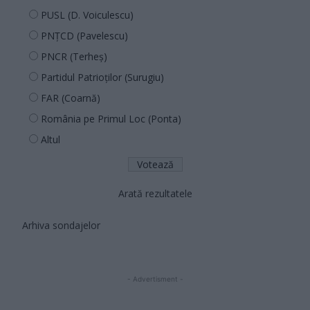
PUSL (D. Voiculescu)
PNȚCD (Pavelescu)
PNCR (Terheș)
Partidul Patrioților (Surugiu)
FAR (Coarnă)
România pe Primul Loc (Ponta)
Altul
Arată rezultatele
Arhiva sondajelor
- Advertisment -