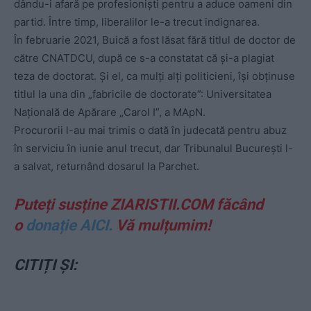
dându-i afară pe profesioniști pentru a aduce oameni din
partid. Între timp, liberalilor le-a trecut indignarea.
În februarie 2021, Buică a fost lăsat fără titlul de doctor de
către CNATDCU, după ce s-a constatat că și-a plagiat
teza de doctorat. Și el, ca mulți alți politicieni, își obținuse
titlul la una din „fabricile de doctorate”: Universitatea
Națională de Apărare „Carol I”, a MApN.
Procurorii l-au mai trimis o dată în judecată pentru abuz
în serviciu în iunie anul trecut, dar Tribunalul București l-
a salvat, returnând dosarul la Parchet.
Puteți susține ZIARISTII.COM făcând
o
donație AICI.
Vă mulțumim!
CITIȚI ȘI: