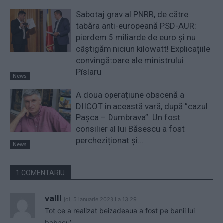
Sabotaj grav al PNRR, de către
tabăra anti-europeană PSD-AUR:
pierdem 5 miliarde de euro și nu
câștigăm niciun kilowatt! Explicațiile
convingătoare ale ministrului
Pîslaru
News
A doua operațiune obscenă a
DIICOT în această vară, după ”cazul
Pașca – Dumbrava”. Un fost
consilier al lui Băsescu a fost
percheziționat și...
News
1 COMENTARIU
valll
joi, 5 ianuarie 2023 La 13.29
Tot ce a realizat beizadeaua a fost pe banii lui
babacu’.