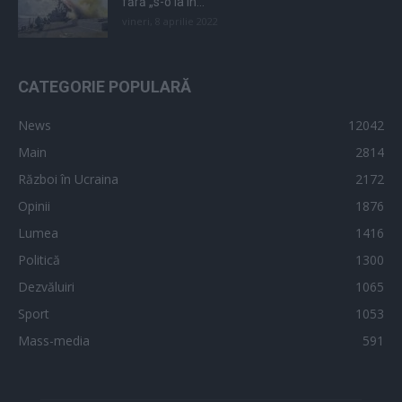
fără „s-o ia în...
vineri, 8 aprilie 2022
CATEGORIE POPULARĂ
News
12042
Main
2814
Război în Ucraina
2172
Opinii
1876
Lumea
1416
Politică
1300
Dezvăluiri
1065
Sport
1053
Mass-media
591