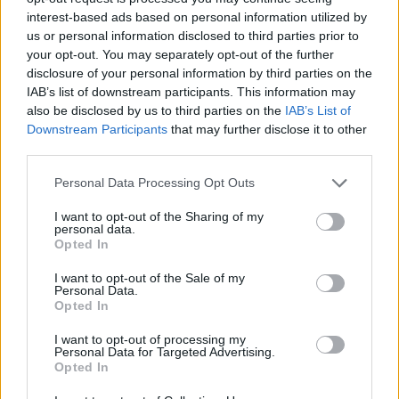
interest-based ads based on personal information utilized by
us or personal information disclosed to third parties prior to
your opt-out. You may separately opt-out of the further
disclosure of your personal information by third parties on the
*
Colind scandalos în Bacău, apreciat de
IAB’s list of downstream participants. This information may
also be disclosed by us to third parties on the
IAB’s List of
primarul PSD: „Să vie toți rușii mei / Cu câte-o
Downstream Participants
that may further disclose it to other
bombă la ei! / Dărâmați tot ce vedeți, / Violați
third parties.
tot ce prindeți!”
Personal Data Processing Opt Outs
*
VIDEO. Tzeapă Uraganu. De Revelion, peste
I want to opt-out of the Sharing of my
personal data.
1.000 de maneliști maramureșeni au fost
Opted In
păcăliți de Tzancă Uraganu. Explicațiile
I want to opt-out of the Sale of my
penibile ale țeparului
Personal Data.
Opted In
*
EDITORIAL CARTIANU. Boicotacii. O
I want to opt-out of processing my
Personal Data for Targeted Advertising.
campanie de tip AUR-ist în care s-au implicat și
Opted In
oameni serioși. Sau cum poți să faci rău