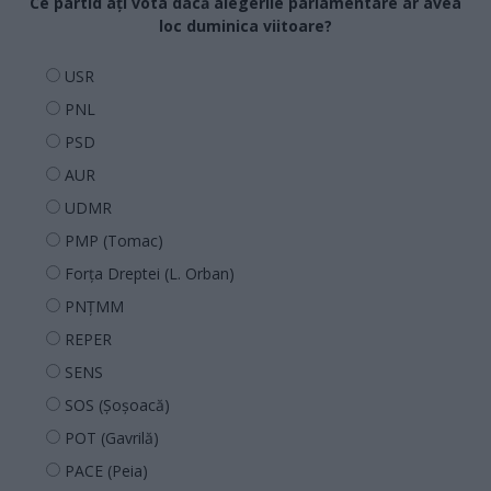
Ce partid ați vota dacă alegerile parlamentare ar avea
loc duminica viitoare?
USR
PNL
PSD
AUR
UDMR
PMP (Tomac)
Forța Dreptei (L. Orban)
PNȚMM
REPER
SENS
SOS (Șoșoacă)
POT (Gavrilă)
PACE (Peia)