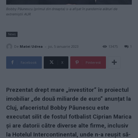
Bobby Păunescu (primul din dreapta) s-a afișat în pandemie alături de
extremiștii AUR
News
-
De
Matei Udrea
joi, 5 ianuarie 2023
13475
1
Facebook
X
Pinterest
Prezentat drept mare „investitor“ în proiectul
imobiliar „de două miliarde de euro” anunțat la
Cluj, afaceristul Bobby Păunescu este
executat silit de fostul fotbalist Ciprian Marica
și are datorii către diverse alte firme, inclusiv
la Hotelul Intercontinental, unde n-a reușit să-