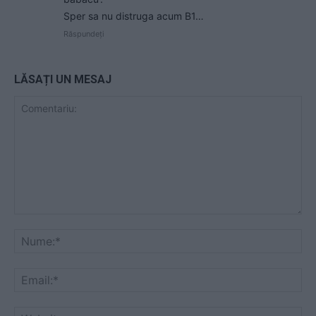
Sper sa nu distruga acum B1…
Răspundeți
LĂSAȚI UN MESAJ
Comentariu:
Nu
Ema
Web