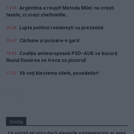
14.18
Argentina a reușit! Metoda Milei: nu crești
taxele, ci scazi cheltuielile...
20.26
Lupta politicii românești cu prezentul
18.47
Cărbune și picioare-n gard
18.09
Coaliția antieuropeană PSD–AUR se bucură:
fluviul Dunărea se trece cu piciorul!
17.32
Vă veți blestema zilele, pesedeilor!
Sondaj
Ce partid ați vota dacă alegerile parlamentare ar avea