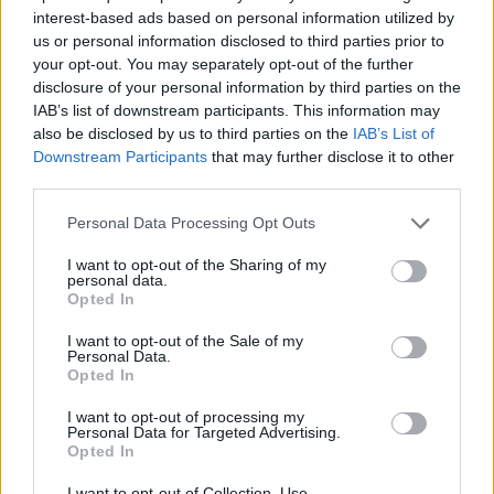
câștigă titlul cu Dinamo Kiev, spulberându-și
interest-based ads based on personal information utilized by
„creația braziliană” de la Șahtior Donețk
us or personal information disclosed to third parties prior to
your opt-out. You may separately opt-out of the further
- Advertisement -
disclosure of your personal information by third parties on the
IAB’s list of downstream participants. This information may
also be disclosed by us to third parties on the
IAB’s List of
Downstream Participants
that may further disclose it to other
third parties.
Personal Data Processing Opt Outs
TAGS
antiviral
inhibitor de proteaza
pastila anti-Covid
I want to opt-out of the Sharing of my
personal data.
Pfizer
tratament Covid
Opted In
I want to opt-out of the Sale of my
Personal Data.
Opted In
I want to opt-out of processing my
Personal Data for Targeted Advertising.
Opted In
Articolul precedent
Articolul următor
I want to opt-out of Collection, Use,