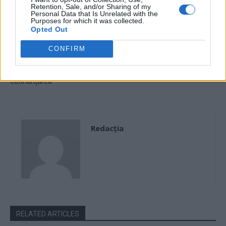
Retention, Sale, and/or Sharing of my
RAJA Constanța continuă
La Sectorul 1, USR-PLUS și
Personal Data that Is Unrelated with the
programul de modernizare și
PNL s-au înțeles, bugetul a
Purposes for which it was collected.
dezvoltare a sistemelor de
fost adoptat. Clotilde
Opted Out
alimentare cu apă și de
Armand: „Facem investiții
CONFIRM
colectare-tratare a apei
majore în sănătate, educație
uzate din județul Constanța.
și infrastructură”
Uniunea Europeană asigură
cofinanțarea
Redacţia
RELATED ARTICLES