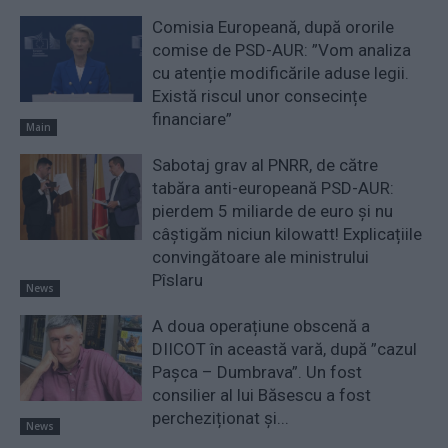
Comisia Europeană, după ororile
comise de PSD-AUR: ”Vom analiza
cu atenție modificările aduse legii.
Există riscul unor consecințe
financiare”
Main
Sabotaj grav al PNRR, de către
tabăra anti-europeană PSD-AUR:
pierdem 5 miliarde de euro și nu
câștigăm niciun kilowatt! Explicațiile
convingătoare ale ministrului
Pîslaru
News
A doua operațiune obscenă a
DIICOT în această vară, după ”cazul
Pașca – Dumbrava”. Un fost
consilier al lui Băsescu a fost
percheziționat și...
News