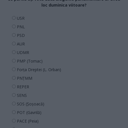
loc duminica viitoare?
USR
PNL
PSD
AUR
UDMR
PMP (Tomac)
Forța Dreptei (L. Orban)
PNȚMM
REPER
SENS
SOS (Șoșoacă)
POT (Gavrilă)
PACE (Peia)