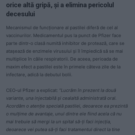
orice altă gripă, și a elimina pericolul
decesului
Mecanismul de funcționare al pastilei diferă de cel al
vaccinurilor. Medicamentul pus la punct de Pfizer face
parte dintr-o clasă numită inhibitor de protează, care se
atașează de enzimele virusului și îl împiedică să se mai
multiplice în căile respiratorii. De aceea, perioada de
maxim efect a pastilei este în primele câteva zile de la
infectare, adică la debutul bolii.
CEO-ul Pfizer a explicat:
“Lucrăm în prezent la două
variante, una injectabilă și cealaltă administrată oral.
Acordăm o atenție specială pastilei, deoarece ea prezintă
o mulțime de avantaje, unul dintre ele fiind acela că nu
mai trebuie să mergi la un spital să-ți faci injecția,
deoarece vei putea să-ți faci tratamentul direct la tine