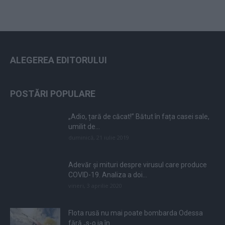
ALEGEREA EDITORULUI
POSTĂRI POPULARE
„Adio, țară de căcat!” Bătut în fața casei sale,
umilit de...
duminică, 21 iulie 2019
Adevăr și mituri despre virusul care produce
COVID-19. Analiza a doi...
vineri, 3 aprilie 2020
Flota rusă nu mai poate bombarda Odessa
fără „s-o ia în...