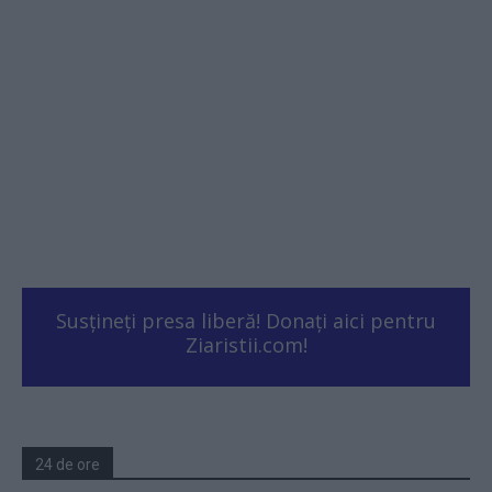
Susțineți presa liberă! Donați aici pentru
Ziaristii.com!
24 de ore