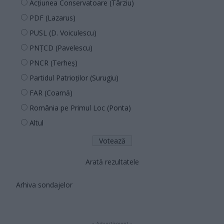
Acțiunea Conservatoare (Târziu)
PDF (Lazarus)
PUSL (D. Voiculescu)
PNȚCD (Pavelescu)
PNCR (Terheș)
Partidul Patrioților (Surugiu)
FAR (Coarnă)
România pe Primul Loc (Ponta)
Altul
Arată rezultatele
Arhiva sondajelor
- Advertisment -