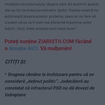
mutațiile coronavirusului despre care tot auzim în aceste
zile au loc la nivelul proteinelor Spike. Pastila noastră nu
acționează asupra acestor proteine, ceea ce ne face să
credem că ea va fi mult mai eficientă împotriva noilor
tulpini. Deci, toate acestea sunt vești bune“.
Puteți susține ZIARISTII.COM făcând
o
donație AICI.
Vă mulțumim!
CITIȚI ȘI:
*
Dragnea rămâne la închisoare pentru că se
consideră „deținut politic”. Judecătorii au
constatat că infractorul PSD nu dă dovezi de
îndreptare