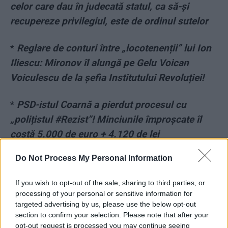
celor care dau în judecată statul, ca să-și
recupereze privilegiul, este de ordinul sutelor
*
Reglare de conturi între „locotenenții” lui Ion
Iliescu: Mironov îl alungă pe Gelu Voican
Voiculescu de la șefia Institutului Revoluției!
*
PSD-istul Coarnă a pierdut procesul cu
„polițistul #Rezist”! Minciunile împroșcate îl
costă 5.000 de euro + 4.120 de lei
Do Not Process My Personal Information
*
VIDEO. Teolog fanatic, anarhist: „Ne-au
terfelit sfinții, ni L-au terfelit pe Hristos!
If you wish to opt-out of the sale, sharing to third parties, or
Ordinarul ăla de vaccin nu mă interesează!”
processing of your personal or sensitive information for
targeted advertising by us, please use the below opt-out
section to confirm your selection. Please note that after your
*
Incredibilul Mircea Lucescu! La 75 de ani,
opt-out request is processed you may continue seeing