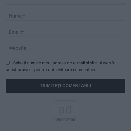
Comentariu:
Nu
Ema
Web
Salvați numele meu, adresa de e-mail și site-ul web în
acest browser pentru data viitoare i comentariu.
ad
- Advertisment -