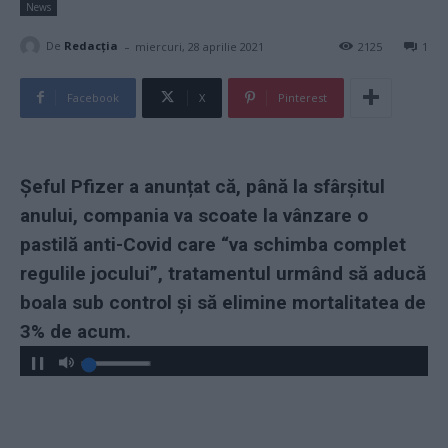
News
-
De
Redacţia
miercuri, 28 aprilie 2021
2125
1
Facebook
X
Pinterest
Șeful Pfizer a anunțat că, până la sfârșitul
anului, compania va scoate la vânzare o
pastilă anti-Covid care “va schimba complet
regulile jocului”, tratamentul urmând să aducă
boala sub control și să elimine mortalitatea de
3% de acum.