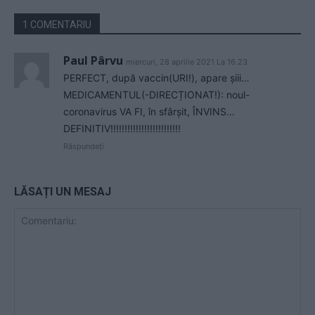
1 COMENTARIU
Paul Pârvu
miercuri, 28 aprilie 2021 La 16.23
PERFECT, după vaccin(URI!), apare șiii…
MEDICAMENTUL(-DIRECȚIONAT!): noul-
coronavirus VA FI, în sfârșit, ÎNVINS…
DEFINITIV!!!!!!!!!!!!!!!!!!!!!!!!!
Răspundeți
LĂSAȚI UN MESAJ