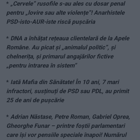
*
„Cervele” rusofile s-au ales cu dosar penal
pentru „lovire sau alte violențe”! Anarhistele
PSD-isto-AUR-iste riscă pușcăria
*
DNA a înhățat rețeaua clientelară de la Apele
Române. Au picat și „animalul politic”, și
chelnerița, și primarul angajărilor fictive
„pentru intrarea în sistem”
*
Iată Mafia din Sănătate! În 10 ani, 7 mari
infractori, susținuți de PSD sau PDL, au primit
25 de ani de pușcărie
*
Adrian Năstase, Petre Roman, Gabriel Oprea,
Gheorghe Funar – printre foștii parlamentari
care își vor pensiile speciale înapoi! Numărul