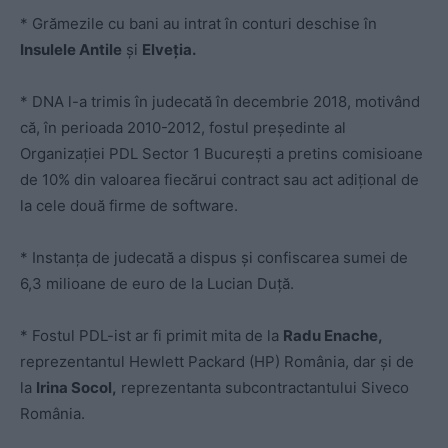
* Grămezile cu bani au intrat în conturi deschise în
Insulele Antile
și
Elveția.
* DNA l-a trimis în judecată în decembrie 2018, motivând
că, în perioada 2010-2012, fostul președinte al
Organizației PDL Sector 1 București a pretins comisioane
de 10% din valoarea fiecărui contract sau act adițional de
la cele două firme de software.
* Instanța de judecată a dispus și confiscarea sumei de
6,3 milioane de euro de la Lucian Duță.
* Fostul PDL-ist ar fi primit mita de la
Radu Enache,
reprezentantul Hewlett Packard (HP) România, dar și de
la
Irina Socol,
reprezentanta subcontractantului Siveco
România.