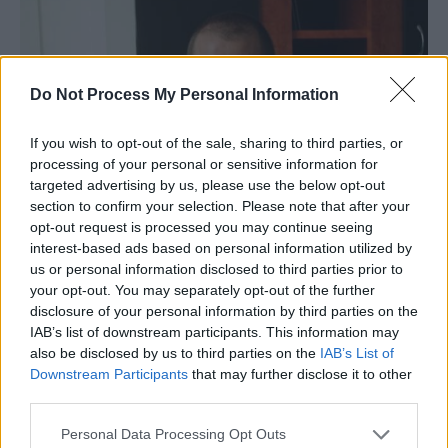
Do Not Process My Personal Information
If you wish to opt-out of the sale, sharing to third parties, or
processing of your personal or sensitive information for
targeted advertising by us, please use the below opt-out
section to confirm your selection. Please note that after your
opt-out request is processed you may continue seeing
interest-based ads based on personal information utilized by
Călin Cristian Careba
us or personal information disclosed to third parties prior to
your opt-out. You may separately opt-out of the further
disclosure of your personal information by third parties on the
Dragoș Poteleanu,
fost director
IAB’s list of downstream participants. This information may
al CJAS Constanța: 6 ani de
also be disclosed by us to third parties on the
IAB’s List of
Downstream Participants
that may further disclose it to other
închisoare pentru 102.300 de
third parties.
euro și 24.000 de lei de la clinici
Personal Data Processing Opt Outs