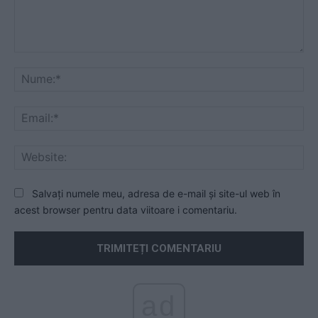
Comentariu:
Nu
Ema
Web
Salvați numele meu, adresa de e-mail și site-ul web în
acest browser pentru data viitoare i comentariu.
ad