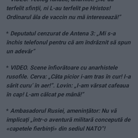
terfelit sfinții, ni L-au terfelit pe Hristos!
Ordinarul ăla de vaccin nu mă interesează!”
*
Deputatul cenzurat de Antena 3: „Mi s-a
închis telefonul pentru că am îndrăznit să spun
un adevăr”
*
VIDEO. Scene înfiorătoare cu anarhistele
rusofile. Cerva: „Câta picior i-am tras în cur! I-a
sărit curu’ în aer!”. Lovin: „I-am vărsat cafeaua
în cap! L-am călcat pe mână!”
*
Ambasadorul Rusiei, amenințător: Nu vă
implicați „într-o aventură militară concepută de
«capetele fierbinți» din sediul NATO”!