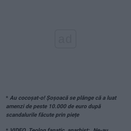
ad
*
Au cocoșat-o! Șoșoacă se plânge că a luat
amenzi de peste 10.000 de euro după
scandalurile făcute prin piețe
*
VIDEO. Teolog fanatic, anarhist: „Ne-au