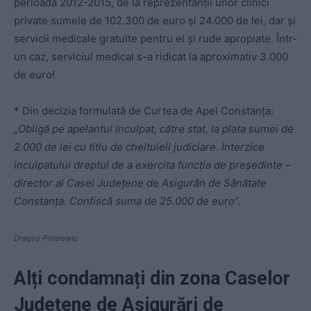
perioada 2012-2015, de la reprezentanții unor clinici
private sumele de 102.300 de euro și 24.000 de lei, dar și
servicii medicale gratuite pentru el și rude apropiate. Într-
un caz, serviciul medical s-a ridicat la aproximativ 3.000
de euro!
* Din decizia formulată de Curtea de Apel Constanţa:
„Obligă pe apelantul inculpat, către stat, la plata sumei de
2.000 de lei cu titlu de cheltuieli judiciare. Interzice
inculpatului dreptul de a exercita funcţia de preşedinte –
director al Casei Judeţene de Asigurăn de Sănătate
Constanţa. Confiscă suma de 25.000 de euro”.
Dragoș Poteleanu
Alți condamnați din zona Caselor
Județene de Asigurări de