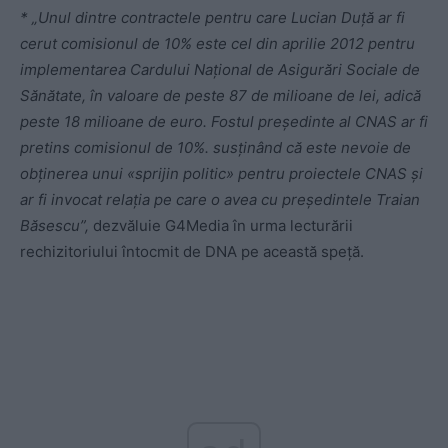
* „Unul dintre contractele pentru care Lucian Duţă ar fi
cerut comisionul de 10% este cel din aprilie 2012 pentru
implementarea Cardului Naţional de Asigurări Sociale de
Sănătate, în valoare de peste 87 de milioane de lei, adică
peste 18 milioane de euro. Fostul preşedinte al CNAS ar fi
pretins comisionul de 10%. susţinând că este nevoie de
obţinerea unui «sprijin politic» pentru proiectele CNAS şi
ar fi invocat relaţia pe care o avea cu preşedintele Traian
Băsescu”,
dezvăluie G4Media în urma lecturării
rechizitoriului întocmit de DNA pe această speță.