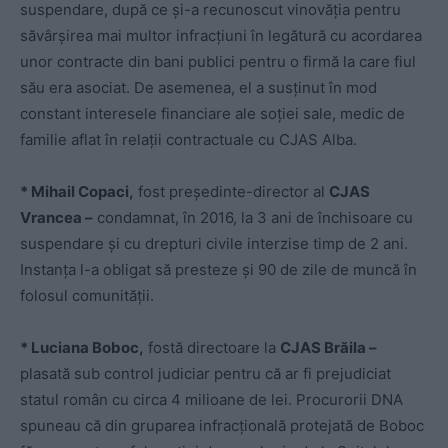
suspendare, după ce și-a recunoscut vinovăția pentru
săvârșirea mai multor infracțiuni în legătură cu acordarea
unor contracte din bani publici pentru o firmă la care fiul
său era asociat. De asemenea, el a susținut în mod
constant interesele financiare ale soției sale, medic de
familie aflat în relații contractuale cu CJAS Alba.
* Mihail Copaci,
fost președinte-director al
CJAS
Vrancea –
condamnat, în 2016, la 3 ani de închisoare cu
suspendare și cu drepturi civile interzise timp de 2 ani.
Instanța l-a obligat să presteze și 90 de zile de muncă în
folosul comunității.
* Luciana Boboc,
fostă directoare la
CJAS Brăila –
plasată sub control judiciar pentru că ar fi prejudiciat
statul român cu circa 4 milioane de lei. Procurorii DNA
spuneau că din gruparea infracțională protejată de Boboc