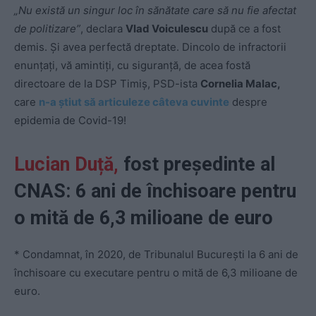
„Nu există un singur loc în sănătate care să nu fie afectat
de politizare”
, declara
Vlad Voiculescu
după ce a fost
demis. Și avea perfectă dreptate. Dincolo de infractorii
enunțați, vă amintiți, cu siguranță, de acea fostă
directoare de la DSP Timiș, PSD-ista
Cornelia Malac,
care
n-a știut să articuleze câteva cuvinte
despre
epidemia de Covid-19!
Lucian Duță,
fost președinte al
CNAS: 6 ani de închisoare pentru
o mită de 6,3 milioane de euro
* Condamnat, în 2020, de Tribunalul București la 6 ani de
închisoare cu executare pentru o mită de 6,3 milioane de
euro.