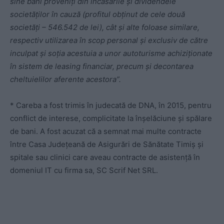
sine bani proveniţi din încasările şi dividendele
societăţilor în cauză (profitul obţinut de cele două
societăţi – 546.542 de lei), cât şi alte foloase similare,
respectiv utilizarea în scop personal şi exclusiv de către
inculpat şi soţia acestuia a unor autoturisme achiziţionate
în sistem de leasing financiar, precum şi decontarea
cheltuielilor aferente acestora”.
* Careba a fost trimis în judecată de DNA, în 2015, pentru
conflict de interese, complicitate la înșelăciune și spălare
de bani. A fost acuzat că a semnat mai multe contracte
între Casa Județeană de Asigurări de Sănătate Timiș și
spitale sau clinici care aveau contracte de asistență în
domeniul IT cu firma sa, SC Scrif Net SRL.