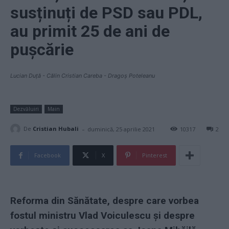
susținuți de PSD sau PDL,
au primit 25 de ani de
pușcărie
Lucian Duță - Călin Cristian Careba - Dragoș Poteleanu
Dezvăluiri
Main
-
De
Cristian Hubali
duminică, 25 aprilie 2021
10317
2
Facebook
X
Pinterest
Reforma din Sănătate, despre care vorbea
fostul ministru Vlad Voiculescu și despre