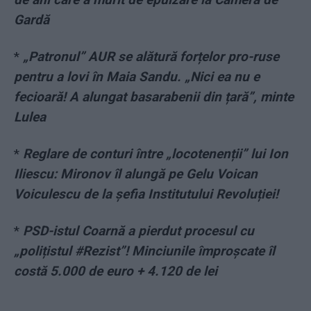
Gardă
*
„Patronul” AUR se alătură forțelor pro-ruse
pentru a lovi în Maia Sandu. „Nici ea nu e
fecioară! A alungat basarabenii din țară”, minte
Lulea
*
Reglare de conturi între „locotenenții” lui Ion
Iliescu: Mironov îl alungă pe Gelu Voican
Voiculescu de la șefia Institutului Revoluției!
*
PSD-istul Coarnă a pierdut procesul cu
„polițistul #Rezist”! Minciunile împroșcate îl
costă 5.000 de euro + 4.120 de lei