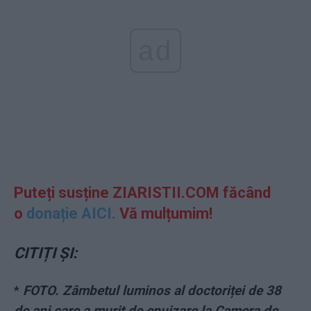
ad
Puteți susține ZIARISTII.COM făcând
o
donație AICI.
Vă mulțumim!
CITIȚI ȘI:
*
FOTO. Zâmbetul luminos al doctoriței de 38
de ani care a murit de epuizare la Camera de