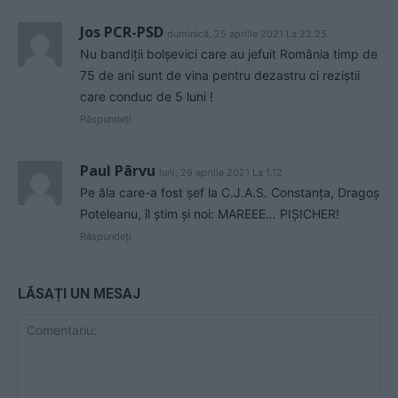
Jos PCR-PSD
duminică, 25 aprilie 2021 La 22.25
Nu bandiții bolșevici care au jefuit România timp de
75 de ani sunt de vina pentru dezastru ci reziștii
care conduc de 5 luni !
Răspundeți
Paul Pârvu
luni, 26 aprilie 2021 La 1.12
Pe ăla care-a fost șef la C.J.A.S. Constanța, Dragoș
Poteleanu, îl știm și noi: MAREEE… PIȘICHER!
Răspundeți
LĂSAȚI UN MESAJ