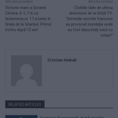
Articolul precedent
Articolul următor
Victorie mare a Soranei
Clotilde râde de ultima
Cîrstea: 6-1, 7-6 cu
diversiune de la Ghiță TV:
tenismena nr. 17 a lumii, în
“Serviciile secrete franceze
finala de la Istanbul. Primul
au provocat inundație unde
trofeu după 13 ani!
au fost depozitați sacii cu
voturi!“
Cristian Hubali
RELATED ARTICLES
Comisia Europeană, după ororile