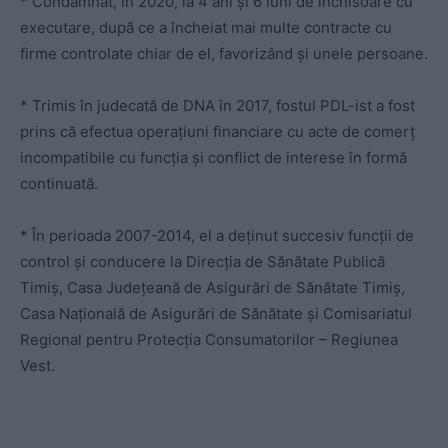
* Condamnat, în 2020, la 4 ani și 6 luni de închisoare cu
executare, după ce a încheiat mai multe contracte cu
firme controlate chiar de el, favorizând și unele persoane.
* Trimis în judecată de DNA în 2017, fostul PDL-ist a fost
prins că efectua operațiuni financiare cu acte de comerț
incompatibile cu funcția și conflict de interese în formă
continuată.
* În perioada 2007-2014, el a deținut succesiv funcții de
control și conducere la Direcția de Sănătate Publică
Timiș, Casa Județeană de Asigurări de Sănătate Timiș,
Casa Națională de Asigurări de Sănătate și Comisariatul
Regional pentru Protecția Consumatorilor – Regiunea
Vest.