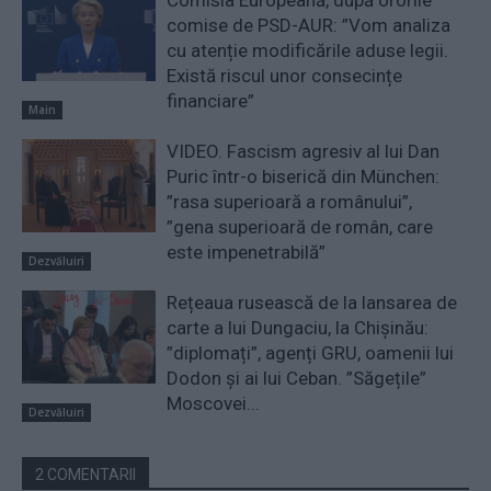
comise de PSD-AUR: ”Vom analiza
cu atenție modificările aduse legii.
Există riscul unor consecințe
financiare”
Main
VIDEO. Fascism agresiv al lui Dan
Puric într-o biserică din München:
”rasa superioară a românului”,
”gena superioară de român, care
este impenetrabilă”
Dezvăluiri
Rețeaua rusească de la lansarea de
carte a lui Dungaciu, la Chișinău:
”diplomați”, agenți GRU, oamenii lui
Dodon și ai lui Ceban. ”Săgețile”
Moscovei...
Dezvăluiri
2 COMENTARII