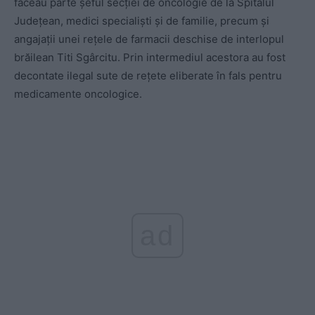
făceau parte șeful secției de oncologie de la Spitalul
Județean, medici specialiști și de familie, precum și
angajații unei rețele de farmacii deschise de interlopul
brăilean Titi Sgârcitu. Prin intermediul acestora au fost
decontate ilegal sute de rețete eliberate în fals pentru
medicamente oncologice.
ad