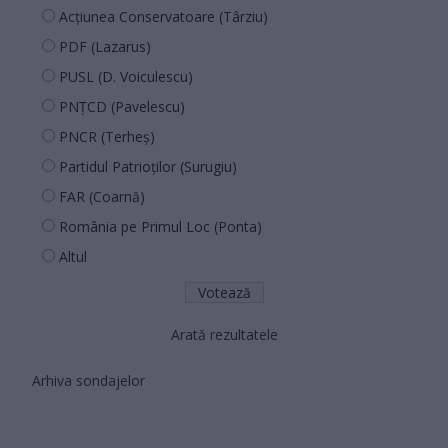
Acțiunea Conservatoare (Târziu)
PDF (Lazarus)
PUSL (D. Voiculescu)
PNȚCD (Pavelescu)
PNCR (Terheș)
Partidul Patrioților (Surugiu)
FAR (Coarnă)
România pe Primul Loc (Ponta)
Altul
Arată rezultatele
Arhiva sondajelor