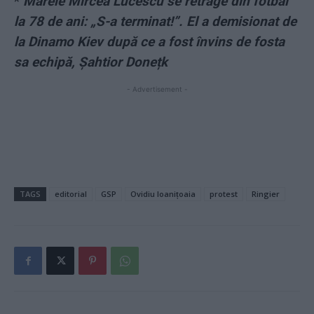
*
Marele Mircea Lucescu se retrage din fotbal
la 78 de ani: „S-a terminat!”. El a demisionat de
la Dinamo Kiev după ce a fost învins de fosta
sa echipă, Șahtior Donețk
- Advertisement -
TAGS
editorial
GSP
Ovidiu Ioanițoaia
protest
Ringier