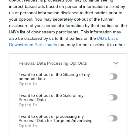
opt-out request is processed you may continue seeing
interest-based ads based on personal information utilized by
*
Execuția bugetară pe septembrie arată crunt:
us or personal information disclosed to third parties prior to
Guvernul Ciolacu n-a tăiat cheltuielile, ci le-a
your opt-out. You may separately opt-out of the further
crescut! Sunt cele mai mari costuri ale statului
disclosure of your personal information by third parties on the
IAB’s list of downstream participants. This information may
din ultimul deceniu
also be disclosed by us to third parties on the
IAB’s List of
Downstream Participants
that may further disclose it to other
third parties.
Personal Data Processing Opt Outs
I want to opt-out of the Sharing of my
personal data.
Opted In
ad
I want to opt-out of the Sale of my
Personal Data.
Opted In
I want to opt-out of processing my
Personal Data for Targeted Advertising.
Opted In