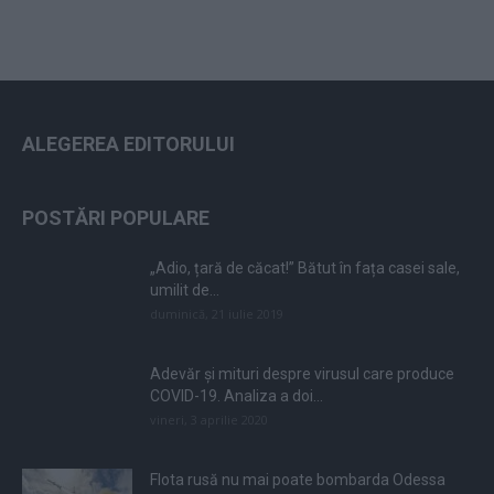
ALEGEREA EDITORULUI
POSTĂRI POPULARE
„Adio, țară de căcat!” Bătut în fața casei sale,
umilit de...
duminică, 21 iulie 2019
Adevăr și mituri despre virusul care produce
COVID-19. Analiza a doi...
vineri, 3 aprilie 2020
Flota rusă nu mai poate bombarda Odessa