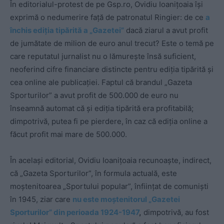
În editorialul-protest de pe Gsp.ro, Ovidiu Ioanițoaia își
exprimă o nedumerire față de patronatul Ringier: de ce
a
închis ediția tipărită a „Gazetei”
dacă ziarul a avut profit
de jumătate de milion de euro anul trecut? Este o temă pe
care reputatul jurnalist nu o lămurește însă suficient,
neoferind cifre financiare distincte pentru ediția tipărită și
cea online ale publicației. Faptul că brandul „Gazeta
Sporturilor” a avut profit de 500.000 de euro nu
înseamnă automat că și ediția tipărită era profitabilă;
dimpotrivă, putea fi pe pierdere, în caz că ediția online a
făcut profit mai mare de 500.000.
În același editorial, Ovidiu Ioanițoaia recunoaște, indirect,
că „Gazeta Sporturilor”, în formula actuală, este
moștenitoarea „Sportului popular”, înființat de comuniști
în 1945, ziar care
nu este moștenitorul „Gazetei
Sporturilor” din perioada 1924-1947
,
dimpotrivă, au fost