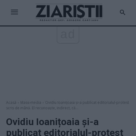
ad
Acasă
Mass-media
Ovidiu Ioanițoaia și-a publicat editorialul-protest
scris de mână. El recunoaște, indirect, că...
Ovidiu Ioanițoaia și-a
publicat editorialul-protest