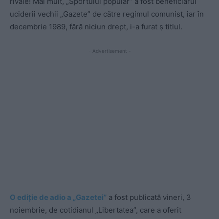
rivale! Mai mult, „Sportului popular” a fost beneficiarul
uciderii vechii „Gazete” de către regimul comunist, iar în
decembrie 1989, fără niciun drept, i-a furat ș titlul.
- Advertisement -
O ediție de adio a „Gazetei”
a fost publicată vineri, 3
noiembrie, de cotidianul „Libertatea”, care a oferit