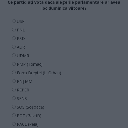
Ce partid ați vota dacă alegerile parlamentare ar avea
loc duminica viitoare?
USR
PNL
PSD
AUR
UDMR
PMP (Tomac)
Forța Dreptei (L. Orban)
PNȚMM
REPER
SENS
SOS (Șoșoacă)
POT (Gavrilă)
PACE (Peia)