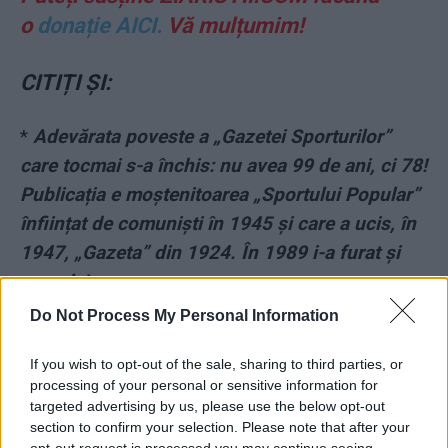
o
donație AICI.
Vă mulțumim!
CITIȚI ȘI:
*
Adevărata poveste a „Gazetei Sporturilor”
care tocmai s-a închis: nu avea 99 de ani, ci 78!
Publicația e moștenitoarea „Sportului Popular”
înființat de comuniști în 1945 și care a ucis, în
1947, „Gazeta” din 1924. În 1989 i-a furat și
numele!
Do Not Process My Personal Information
*
VIDEO. Nicușor Dan, lovitură devastatoare
pentru distrugătorii Parcului IOR: amendă de
If you wish to opt-out of the sale, sharing to third parties, or
processing of your personal or sensitive information for
35 de milioane de euro! Robert Negoiță a
targeted advertising by us, please use the below opt-out
încercat o diversiune
section to confirm your selection. Please note that after your