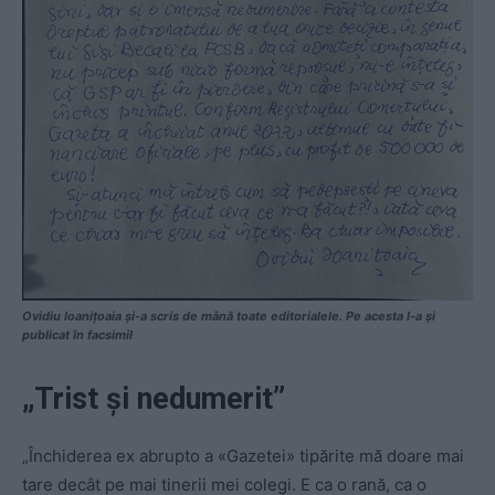
Ovidiu Ioanițoaia și-a scris de mână toate editorialele. Pe acesta l-a și
publicat în facsimil
„Trist și nedumerit”
„Închiderea ex abrupto a «Gazetei» tipărite mă doare mai
tare decât pe mai tinerii mei colegi. E ca o rană, ca o