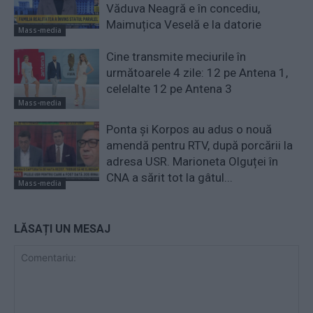
Văduva Neagră e în concediu,
Maimuțica Veselă e la datorie
Mass-media
Cine transmite meciurile în
următoarele 4 zile: 12 pe Antena 1,
celelalte 12 pe Antena 3
Mass-media
Ponta și Korpos au adus o nouă
amendă pentru RTV, după porcării la
adresa USR. Marioneta Olguței în
CNA a sărit tot la gâtul...
Mass-media
LĂSAȚI UN MESAJ