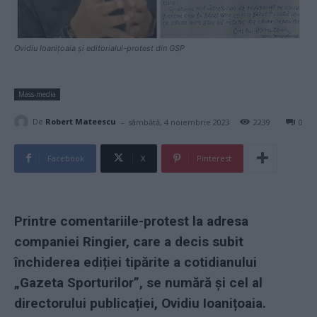
Ovidiu Ioanițoaia și editorialul-protest din GSP
Mass-media
-
De
Robert Mateescu
sâmbătă, 4 noiembrie 2023
2239
0
Facebook
X
Pinterest
Printre comentariile-protest la adresa
companiei Ringier, care a decis subit
închiderea ediției tipărite a cotidianului
„Gazeta Sporturilor”, se numără și cel al
directorului publicației, Ovidiu Ioanițoaia.