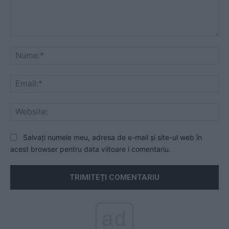
Comentariu:
Nu
Ema
Web
Salvați numele meu, adresa de e-mail și site-ul web în
acest browser pentru data viitoare i comentariu.
ad