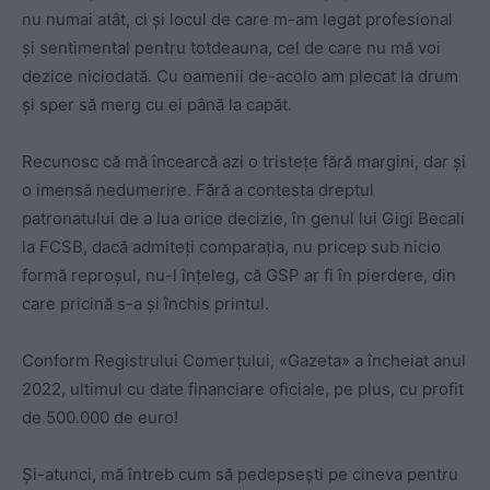
nu numai atât, ci și locul de care m-am legat profesional
și sentimental pentru totdeauna, cel de care nu mă voi
dezice niciodată. Cu oamenii de-acolo am plecat la drum
și sper să merg cu ei până la capăt.
Recunosc că mă încearcă azi o tristețe fără margini, dar și
o imensă nedumerire. Fără a contesta dreptul
patronatului de a lua orice decizie, în genul lui Gigi Becali
la FCSB, dacă admiteți comparația, nu pricep sub nicio
formă reproșul, nu-l înțeleg, că GSP ar fi în pierdere, din
care pricină s-a și închis printul.
Conform Registrului Comerțului, «Gazeta» a încheiat anul
2022, ultimul cu date financiare oficiale, pe plus, cu profit
de 500.000 de euro!
Și-atunci, mă întreb cum să pedepsești pe cineva pentru