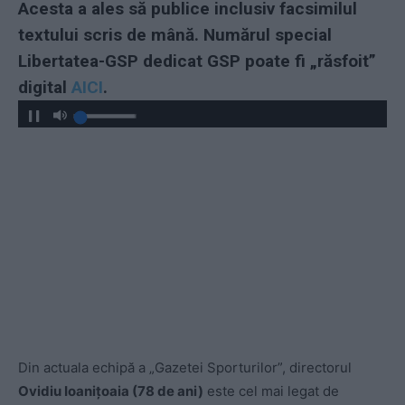
Acesta a ales să publice inclusiv facsimilul
textului scris de mână.
Numărul special
Libertatea-GSP dedicat GSP poate fi „răsfoit”
digital
AICI
.
Din actuala echipă a „Gazetei Sporturilor”, directorul
Ovidiu Ioanițoaia (78 de ani)
este cel mai legat de