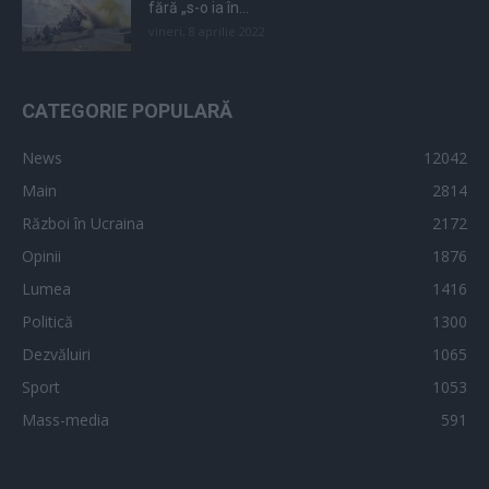
fără „s-o ia în...
vineri, 8 aprilie 2022
CATEGORIE POPULARĂ
News
12042
Main
2814
Război în Ucraina
2172
Opinii
1876
Lumea
1416
Politică
1300
Dezvăluiri
1065
Sport
1053
Mass-media
591