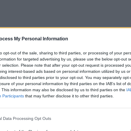
ocess My Personal Information
to opt-out of the sale, sharing to third parties, or processing of your per
formation for targeted advertising by us, please use the below opt-out s
r selection. Please note that after your opt-out request is processed y
eing interest-based ads based on personal information utilized by us or
disclosed to third parties prior to your opt-out. You may separately opt-
asa, unde acum se află Mallul Băneasa, IKEA,
losure of your personal information by third parties on the IAB’s list of
s de DNA încă din 2012. Sentința a rămas definitivă în
. This information may also be disclosed by us to third parties on the
IA
ului prin revizuire. Acum, pe 4 ianuarie 2024,
Participants
that may further disclose it to other third parties.
nele“ dosarului, a răsturnat totul.
a la judecătoarea
Nadia Guluțanu,
care a fost însă
l Data Processing Opt Outs
Superior al Magistraturii (CSM) – ca mulți alți