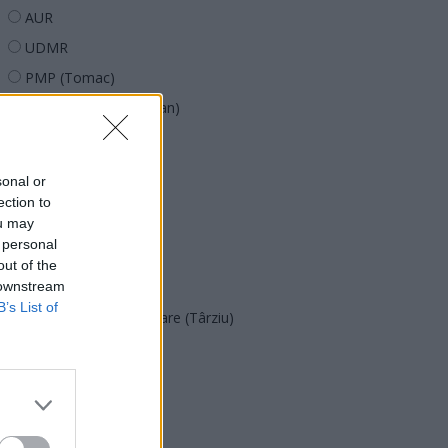
AUR
UDMR
PMP (Tomac)
Forța Dreptei (L. Orban)
PNȚMM
REPER
sonal or
SENS
ection to
ou may
SOS (Șoșoacă)
 personal
POT (Gavrilă)
out of the
 downstream
PACE (Peia)
B’s List of
Acțiunea Conservatoare (Târziu)
PDF (Lazarus)
PUSL (D. Voiculescu)
PNȚCD (Pavelescu)
PNCR (Terheș)