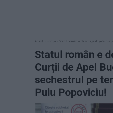
Acasă
Justiție
Statul român e dezintegrat: șefa Curții
Statul român e d
Curții de Apel Bu
sechestrul pe ter
Puiu Popoviciu!