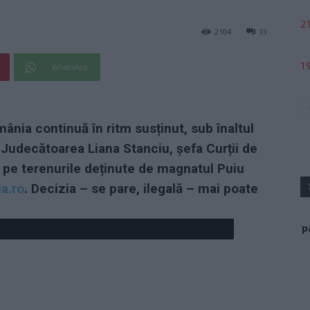
21
2104
13
19
WhatsApp
mânia continuă în ritm susținut, sub înaltul
 Judecătoarea Liana Stanciu, șefa Curții de
l pe terenurile deținute de magnatul Puiu
a.ro
. Decizia – se pare, ilegală – mai poate
p