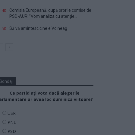
.40
Comisia Europeană, după ororile comise de
PSD-AUR: ”Vom analiza cu atenție...
.50
Să vă amintesc cine e Voineag
Sondaj
Ce partid ați vota dacă alegerile
arlamentare ar avea loc duminica viitoare?
USR
PNL
PSD