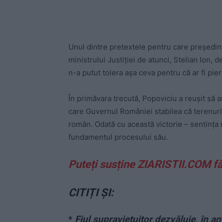
Unul dintre pretextele pentru care președin
ministrului Justiției de atunci, Stelian Ion,
n-a putut tolera așa ceva pentru că ar fi pie
În primăvara trecută, Popoviciu a reușit să 
care Guvernul României stabilea că terenuril
român. Odată cu această victorie – sentința n
fundamentul procesului său.
Puteți susține ZIARISTII.COM f
CITIȚI ȘI:
*
Fiul supraviețuitor dezvăluie, în a