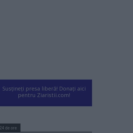
Susțineți presa liberă! Donați aici
pentru Ziaristii.com!
24 de ore