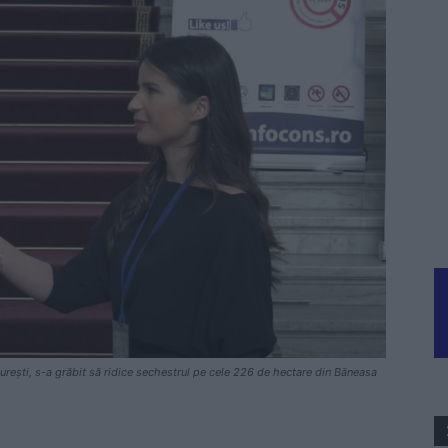
urești, s-a grăbit să ridice sechestrul pe cele 226 de hectare din Băneasa