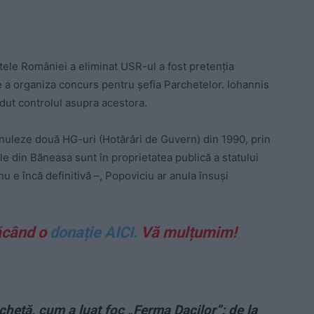
tele României a eliminat USR-ul a fost pretenția
 de a organiza concurs pentru șefia Parchetelor. Iohannis
rdut controlul asupra acestora.
anuleze două HG-uri (Hotărâri de Guvern) din 1990, prin
e din Băneasa sunt în proprietatea publică a statului
u e încă definitivă –, Popoviciu ar anula însuși
ăcând o
donație AICI.
Vă mulțumim!
nchetă, cum a luat foc „Ferma Dacilor”: de la