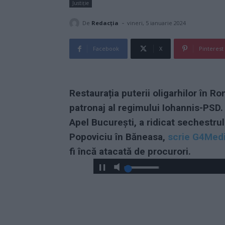
Justiție
-
De
Redacţia
vineri, 5 ianuarie 2024
Facebook
X
Pinterest
Restaurația puterii oligarhilor în Ro
patronaj al regimului Iohannis-PSD.
Apel București, a ridicat sechestru
Popoviciu în Băneasa,
scrie G4Medi
fi încă atacată de procurori.