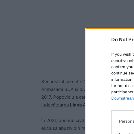
Do Not Pr
If you wish 
sensitive in
confirm you
continue se
information 
Sechestrul pe cele 226 de hectare din Băne
further disc
Ambasada SUA și diverse companii, a fost pu
participants
2017. Popoviciu a cerut redeschiderea dosar
Downstream 
judecătoarea
Liana Arsenie,
ajunsă la „butoa
În 2021, dosarul civil al afacerii Băneasa er
Persona
exclusă abuziv din magistratură de Consiliul 