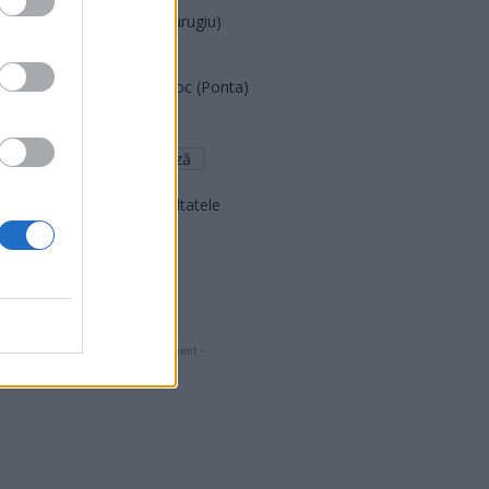
Partidul Patrioților (Surugiu)
FAR (Coarnă)
România pe Primul Loc (Ponta)
Altul
Arată rezultatele
Arhiva sondajelor
- Advertisment -