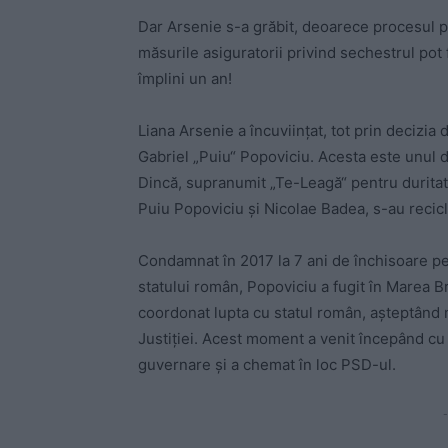
Dar Arsenie s-a grăbit, deoarece procesul pe
măsurile asiguratorii privind sechestrul pot 
împlini un an!
Liana Arsenie a încuviințat, tot prin decizia 
Gabriel „Puiu“ Popoviciu. Acesta este unul di
Dincă, supranumit „Te-Leagă“ pentru duritate
Puiu Popoviciu și Nicolae Badea, s-au recicl
Condamnat în 2017 la 7 ani de închisoare pe
statului român, Popoviciu a fugit în Marea Br
coordonat lupta cu statul român, așteptând
Justiției. Acest moment a venit începând cu
guvernare și a chemat în loc PSD-ul.
-