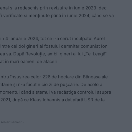
nal s-a redeschis prin revizuire în iunie 2023, deci
fi verificate și menținute până în iunie 2024, când se va
din 4 ianuarie 2024, tot ce i-a cerut inculpatul Aurel
ntre cei doi gineri ai fostului demnitar comunist Ion
a sa. După Revoluție, ambii gineri ai lui „Te-Leagă“,
at în mari oameni de afaceri.
ntru însușirea celor 226 de hectare din Băneasa ale
itanie și n-a făcut nicio zi de pușcărie. De acolo a
 momentul când sistemul va recâștiga controlul asupra
 2021, după ce Klaus Iohannis a dat afară USR de la
 Advertisement -