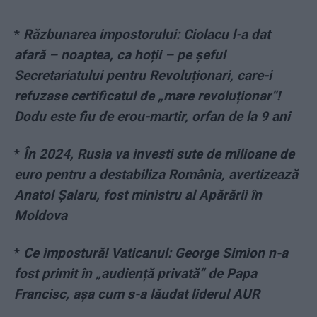
*
Răzbunarea impostorului: Ciolacu l-a dat
afară – noaptea, ca hoții – pe șeful
Secretariatului pentru Revoluționari, care-i
refuzase certificatul de „mare revoluționar”!
Dodu este fiu de erou-martir, orfan de la 9 ani
*
În 2024, Rusia va investi sute de milioane de
euro pentru a destabiliza România, avertizează
Anatol Șalaru, fost ministru al Apărării în
Moldova
*
Ce impostură! Vaticanul: George Simion n-a
fost primit în „audiență privată“ de Papa
Francisc, așa cum s-a lăudat liderul AUR