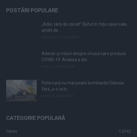
POSTĂRI POPULARE
„Adio, țară de căcat!” Bătut în fața casei sale,
umilit de...
duminică, 21 iulie 2019
Adevăr și mituri despre virusul care produce
COVID-19. Analiza a doi...
vineri, 3 aprilie 2020
Flota rusă nu mai poate bombarda Odessa
fără „s-o ia în...
vineri, 8 aprilie 2022
CATEGORIE POPULARĂ
News
12042