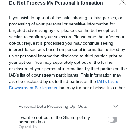
cu atenție modificările aduse legii.
Do Not Process My Personal Information
Există riscul unor consecințe
financiare”
If you wish to opt-out of the sale, sharing to third parties, or
Main
processing of your personal or sensitive information for
Sabotaj grav al PNRR, de către
targeted advertising by us, please use the below opt-out
tabăra anti-europeană PSD-AUR:
section to confirm your selection. Please note that after your
opt-out request is processed you may continue seeing
pierdem 5 miliarde de euro și nu
interest-based ads based on personal information utilized by
câștigăm niciun kilowatt! Explicațiile
us or personal information disclosed to third parties prior to
convingătoare ale ministrului
your opt-out. You may separately opt-out of the further
Pîslaru
News
disclosure of your personal information by third parties on the
IAB’s list of downstream participants. This information may
A doua operațiune obscenă a
also be disclosed by us to third parties on the
IAB’s List of
DIICOT în această vară, după ”cazul
Downstream Participants
that may further disclose it to other
Pașca – Dumbrava”. Un fost
third parties.
consilier al lui Băsescu a fost
Personal Data Processing Opt Outs
percheziționat și...
News
I want to opt-out of the Sharing of my
personal data.
16 COMENTARII
Opted In