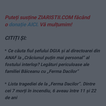
Puteți susține ZIARISTII.COM făcând
o
donație AICI.
Vă mulțumim!
CITIȚI ȘI:
*
Ce căuta fiul șefului DGIA și al directoarei din
ANAF la „Crăciunul puțin mai personal” al
fostului interlop? Legături periculoase ale
familiei Băiceanu cu „Ferma Dacilor”
*
Lista tragediei de la „Ferma Dacilor”. Dintre
cei 7 morți în incendiu, 6 aveau între 11 și 22
de ani