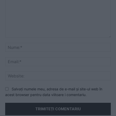
Comentariu:
Nu
Ema
Web
Salvați numele meu, adresa de e-mail și site-ul web în
acest browser pentru data viitoare i comentariu.