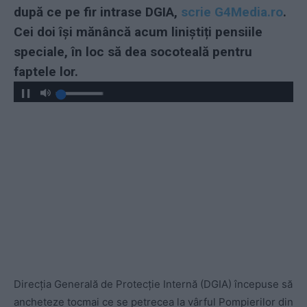
după ce pe fir intrase DGIA,
scrie G4Media.ro
.
Cei doi își mănâncă acum liniștiți pensiile
speciale, în loc să dea socoteală pentru
faptele lor.
Direcția Generală de Protecție Internă (DGIA) începuse să
ancheteze tocmai ce se petrecea la vârful Pompierilor din