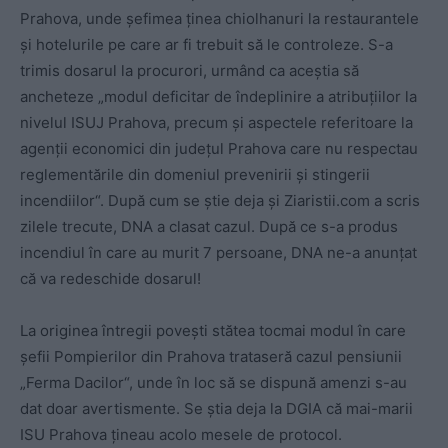
Prahova, unde șefimea ținea chiolhanuri la restaurantele
și hotelurile pe care ar fi trebuit să le controleze. S-a
trimis dosarul la procurori, urmând ca aceștia să
ancheteze „modul deficitar de îndeplinire a atribuțiilor la
nivelul ISUJ Prahova, precum și aspectele referitoare la
agenții economici din județul Prahova care nu respectau
reglementările din domeniul prevenirii și stingerii
incendiilor“. După cum se știe deja și Ziaristii.com a scris
zilele trecute, DNA a clasat cazul. După ce s-a produs
incendiul în care au murit 7 persoane, DNA ne-a anunțat
că va redeschide dosarul!
La originea întregii povești stătea tocmai modul în care
șefii Pompierilor din Prahova trataseră cazul pensiunii
„Ferma Dacilor“, unde în loc să se dispună amenzi s-au
dat doar avertismente. Se știa deja la DGIA că mai-marii
ISU Prahova țineau acolo mesele de protocol.