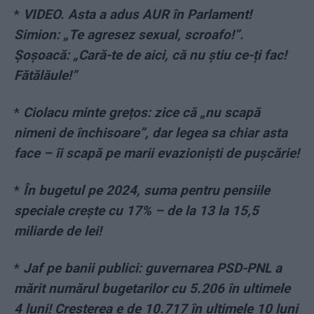
*
VIDEO. Asta a adus AUR în Parlament!
Simion: „Te agresez sexual, scroafo!”.
Șoșoacă: „Cară-te de aici, că nu știu ce-ți fac!
Fătălăule!”
*
Ciolacu minte grețos: zice că „nu scapă
nimeni de închisoare”, dar legea sa chiar asta
face – îi scapă pe marii evazioniști de pușcărie!
*
În bugetul pe 2024, suma pentru pensiile
speciale crește cu 17% – de la 13 la 15,5
miliarde de lei!
*
Jaf pe banii publici: guvernarea PSD-PNL a
mărit numărul bugetarilor cu 5.206 în ultimele
4 luni! Creșterea e de 10.717 în ultimele 10 luni