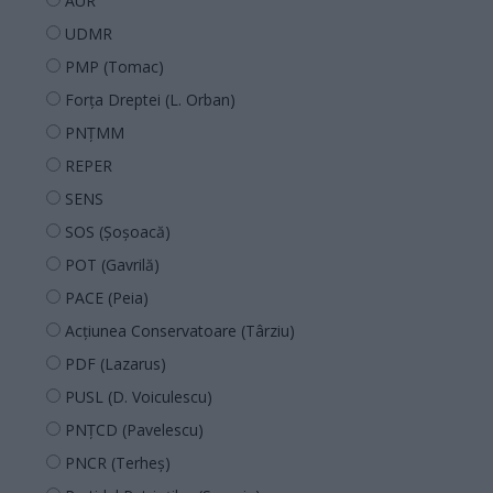
AUR
UDMR
PMP (Tomac)
Forța Dreptei (L. Orban)
PNȚMM
REPER
SENS
SOS (Șoșoacă)
POT (Gavrilă)
PACE (Peia)
Acțiunea Conservatoare (Târziu)
PDF (Lazarus)
PUSL (D. Voiculescu)
PNȚCD (Pavelescu)
PNCR (Terheș)