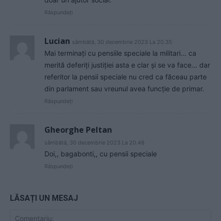
Răspundeți
Lucian
sâmbătă, 30 decembrie 2023 La 20.35
Mai terminați cu pensiile speciale la militari… ca
merită deferiți justiției asta e clar și se va face… dar
referitor la pensii speciale nu cred ca făceau parte
din parlament sau vreunul avea funcție de primar.
Răspundeți
Gheorghe Peltan
sâmbătă, 30 decembrie 2023 La 20.48
Doi,, bagabonti,, cu pensii speciale
Răspundeți
LĂSAȚI UN MESAJ