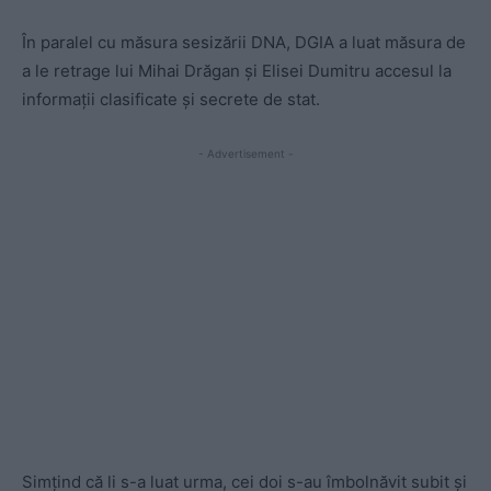
În paralel cu măsura sesizării DNA, DGIA a luat măsura de
a le retrage lui Mihai Drăgan și Elisei Dumitru accesul la
informații clasificate și secrete de stat.
- Advertisement -
Simțind că li s-a luat urma, cei doi s-au îmbolnăvit subit și