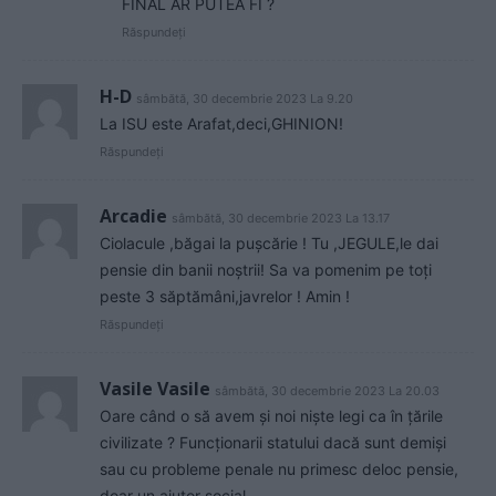
FINAL AR PUTEA FI ?
Răspundeți
H-D
sâmbătă, 30 decembrie 2023 La 9.20
La ISU este Arafat,deci,GHINION!
Răspundeți
Arcadie
sâmbătă, 30 decembrie 2023 La 13.17
Ciolacule ,băgai la pușcărie ! Tu ,JEGULE,le dai
pensie din banii noștrii! Sa va pomenim pe toți
peste 3 săptămâni,javrelor ! Amin !
Răspundeți
Vasile Vasile
sâmbătă, 30 decembrie 2023 La 20.03
Oare când o să avem și noi niște legi ca în țările
civilizate ? Funcționarii statului dacă sunt demiși
sau cu probleme penale nu primesc deloc pensie,
doar un ajutor social.