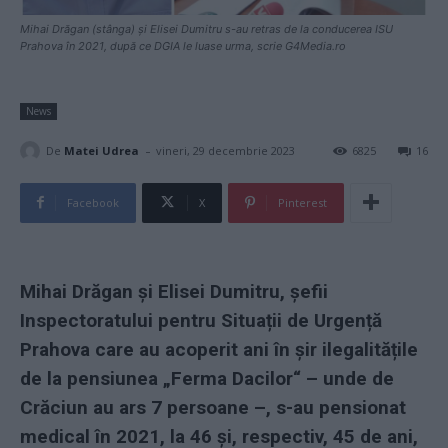
Mihai Drăgan (stânga) și Elisei Dumitru s-au retras de la conducerea ISU
Prahova în 2021, după ce DGIA le luase urma, scrie G4Media.ro
News
-
De
Matei Udrea
vineri, 29 decembrie 2023
6825
16
Facebook
X
Pinterest
Mihai Drăgan și Elisei Dumitru, șefii
Inspectoratului pentru Situații de Urgență
Prahova care au acoperit ani în șir ilegalitățile
de la pensiunea „Ferma Dacilor“ – unde de
Crăciun au ars 7 persoane –, s-au pensionat
medical în 2021, la 46 și, respectiv, 45 de ani,