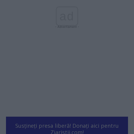
ad
- Advertisment -
Susțineți presa liberă! Donați aici pentru
Ziaristii.com!