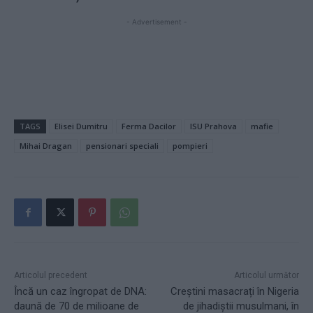
- Advertisement -
TAGS
Elisei Dumitru
Ferma Dacilor
ISU Prahova
mafie
Mihai Dragan
pensionari speciali
pompieri
Articolul precedent
Articolul următor
Încă un caz îngropat de DNA:
Creștini masacrați în Nigeria
daună de 70 de milioane de
de jihadiștii musulmani, în