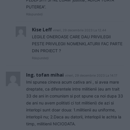
PUTEREA”.
Răspundeți
Kise Leff
vineri, 29 decembrie 2023 La 12.44
LEGILE ONEROASE CARE DAU PRIVILEGII
PESTE PRIVILEGII NOMENKLATURII FAC PARTE
DIN PROIECT ?
Răspundeți
Ing. tofan mihai
vineri, 29 decembrie 2023 La 14.17
Imi spunea cineva acum cativa ani , si avea mare
dreptate, ca diferentele intre militienii (eu am trait
33 de ani in comunism si pot spune ca noi dupa 33
de ani nu avem politisti ci tot militieni) de azi si
interlopi sunt doar doua: 1.militienii au uniforme,
interlopii nu; 2.Daca au datorii, interlopii le achta la
timp, militienii NICIODATA.