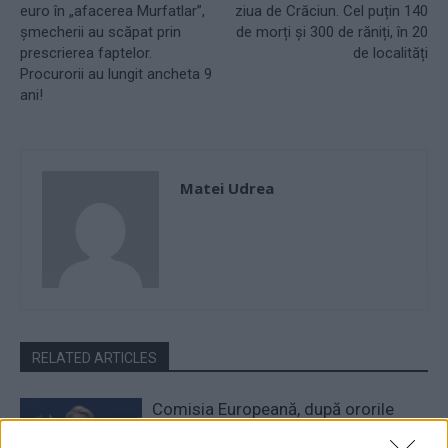
euro în „afacerea Murfatlar”,
ziua de Crăciun. Cel puțin 140
șmecherii au scăpat prin
de morți și 300 de răniți, în 20
prescrierea faptelor.
de localități
Procurorii au lungit ancheta 9
ani!
Matei Udrea
RELATED ARTICLES
Comisia Europeană, după ororile
comise de PSD-AUR: ”Vom analiza