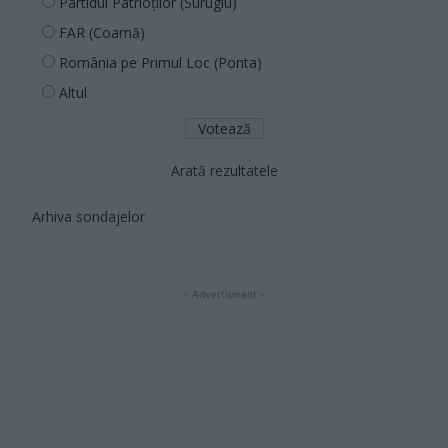
Partidul Patrioților (Surugiu)
FAR (Coarnă)
România pe Primul Loc (Ponta)
Altul
Arată rezultatele
Arhiva sondajelor
- Advertisment -