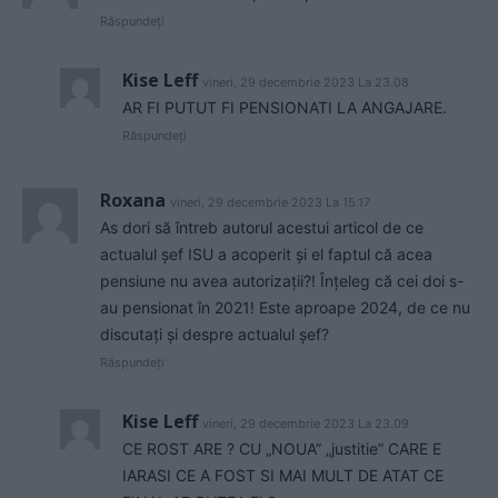
Răspundeți
Kise Leff
vineri, 29 decembrie 2023 La 23.08
AR FI PUTUT FI PENSIONATI LA ANGAJARE.
Răspundeți
Roxana
vineri, 29 decembrie 2023 La 15.17
As dori să întreb autorul acestui articol de ce
actualul șef ISU a acoperit și el faptul că acea
pensiune nu avea autorizații?! Înțeleg că cei doi s-
au pensionat în 2021! Este aproape 2024, de ce nu
discutați și despre actualul șef?
Răspundeți
Kise Leff
vineri, 29 decembrie 2023 La 23.09
CE ROST ARE ? CU „NOUA” „justitie” CARE E
IARASI CE A FOST SI MAI MULT DE ATAT CE