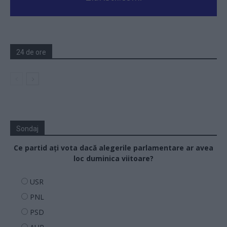
24 de ore
Sondaj
Ce partid ați vota dacă alegerile parlamentare ar avea
loc duminica viitoare?
USR
PNL
PSD