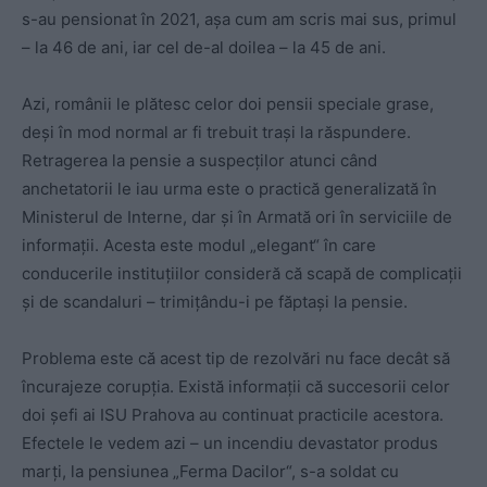
s-au pensionat în 2021, așa cum am scris mai sus, primul
– la 46 de ani, iar cel de-al doilea – la 45 de ani.
Azi, românii le plătesc celor doi pensii speciale grase,
deși în mod normal ar fi trebuit trași la răspundere.
Retragerea la pensie a suspecților atunci când
anchetatorii le iau urma este o practică generalizată în
Ministerul de Interne, dar și în Armată ori în serviciile de
informații. Acesta este modul „elegant“ în care
conducerile instituțiilor consideră că scapă de complicații
și de scandaluri – trimițându-i pe făptași la pensie.
Problema este că acest tip de rezolvări nu face decât să
încurajeze corupția. Există informații că succesorii celor
doi șefi ai ISU Prahova au continuat practicile acestora.
Efectele le vedem azi – un incendiu devastator produs
marți, la pensiunea „Ferma Dacilor“, s-a soldat cu