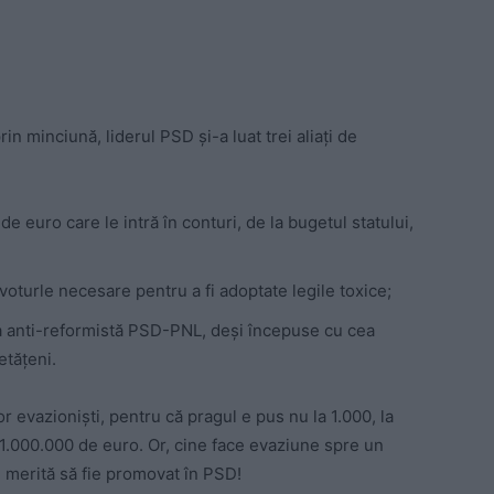
n minciună, liderul PSD și-a luat trei aliați de
e euro care le intră în conturi, de la bugetul statului,
 voturle necesare pentru a fi adoptate legile toxice;
 anti-reformistă PSD-PNL, deși începuse cu cea
etățeni.
 evazioniști, pentru că pragul e pus nu la 1.000, la
a 1.000.000 de euro. Or, cine face evaziune spre un
i merită să fie promovat în PSD!