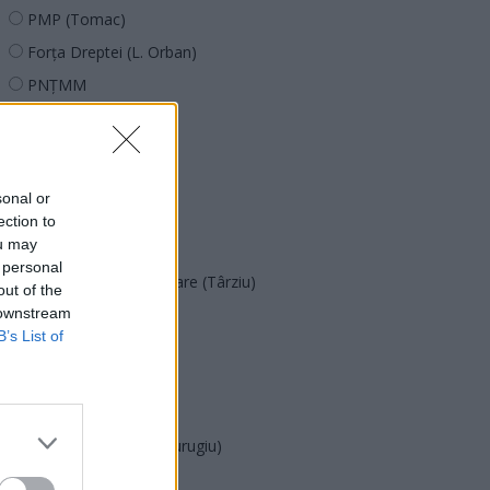
PMP (Tomac)
Forța Dreptei (L. Orban)
PNȚMM
REPER
SENS
SOS (Șoșoacă)
sonal or
POT (Gavrilă)
ection to
ou may
PACE (Peia)
 personal
Acțiunea Conservatoare (Târziu)
out of the
 downstream
PDF (Lazarus)
B’s List of
PUSL (D. Voiculescu)
PNȚCD (Pavelescu)
PNCR (Terheș)
Partidul Patrioților (Surugiu)
FAR (Coarnă)