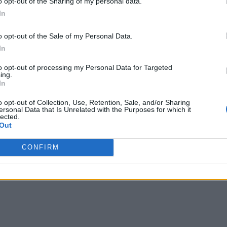
o opt-out of the Sharing of my personal data.
onanță 13” – adică mană cerească – pentru evazioniști.
In
rivind măsurile pentru consolidarea combaterii
o opt-out of the Sale of my Personal Data.
a” protejându-i pe evazioniști!
In
olul Parlamentului, sunt de un cinism greu de imaginat.
to opt-out of processing my Personal Data for Targeted
ing.
viziunilor, exact pe dos decât scrie în lege! Așadar, a
In
uri: să-și salveze evazioniștii de pușcărie, dar și să
o opt-out of Collection, Use, Retention, Sale, and/or Sharing
a. Șeful PSD își propune – și, în mare măsură, și
ersonal Data that Is Unrelated with the Purposes for which it
lected.
usă celei existente.
Out
 Advertisement -
CONFIRM