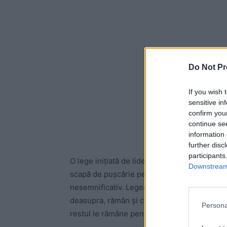
Do Not Pr
If you wish 
sensitive in
confirm you
continue se
information 
further disc
participants
O lege inițiată de liderii partidelor de guve
Downstream 
scapă de pușcărie pe evazioniștii care, odat
nesemnificativ. Legea e clară, nu exstă dubii
deasupra, rămân și cu sumele nedectate de fi
Persona
restul le rămâne pentru a-și consolida aver