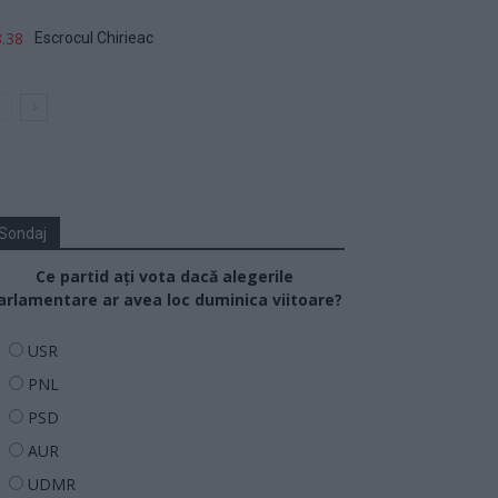
.38
Escrocul Chirieac
Sondaj
Ce partid ați vota dacă alegerile
arlamentare ar avea loc duminica viitoare?
USR
PNL
PSD
AUR
UDMR