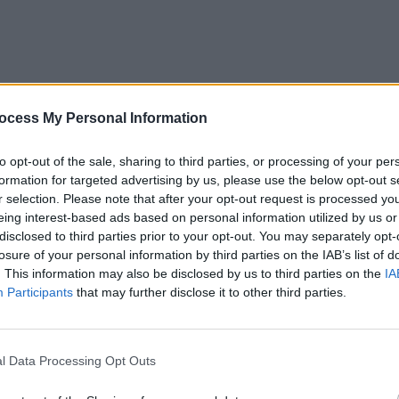
ocess My Personal Information
to opt-out of the sale, sharing to third parties, or processing of your per
formation for targeted advertising by us, please use the below opt-out s
r selection. Please note that after your opt-out request is processed y
eing interest-based ads based on personal information utilized by us or
disclosed to third parties prior to your opt-out. You may separately opt-
losure of your personal information by third parties on the IAB’s list of
. This information may also be disclosed by us to third parties on the
IA
rnare,
Marcel Ciolacu (PSD)
și
Nicolae Ciucă (PNL),
îi
Participants
that may further disclose it to other third parties.
ă prinși, plătesc statului suma furată, plus un bonus
: mari infractori scapă fără dosare penale și, pe
sc! Ei vor da înapoi doar prada cu care au fost prinși,
l Data Processing Opt Outs
ea.