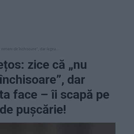
 nimeni de închisoare", dar legea...
țos: zice că „nu
închisoare”, dar
ta face – îi scapă pe
 de pușcărie!