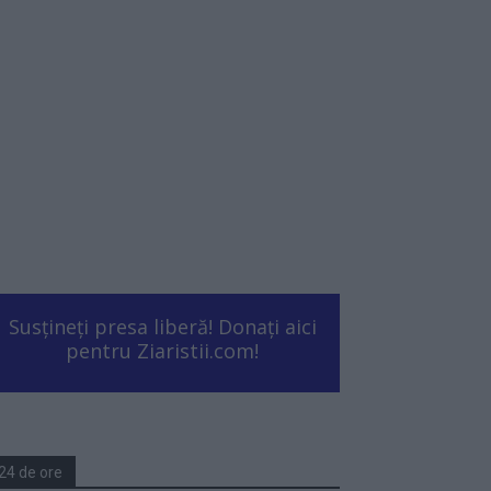
Susțineți presa liberă! Donați aici
pentru Ziaristii.com!
24 de ore