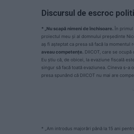
Discursul de escroc politi
* „Nu scapă nimeni de închisoare.
În primul
proiectul meu şi al domnului preşedinte Nic
aş fi aşteptat ca presa să facă la momentul r
aveau competenţe.
DIICOT, care se ocupă d
Eu ştiu că, de obicei, la evaziune fiscală es
singur să facă toată evaziunea. Cineva s-a o
presa spunând că DIICOT nu mai are compe
-
* „Am introdus majorări până la 15 ani pentru