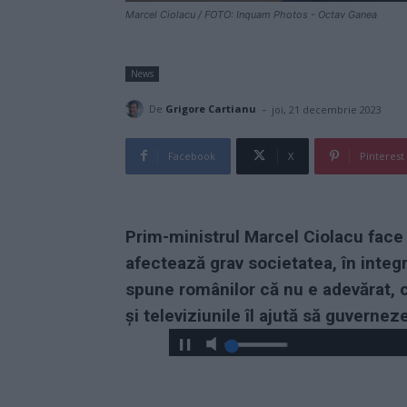
Marcel Ciolacu / FOTO: Inquam Photos - Octav Ganea
News
-
De
Grigore Cartianu
joi, 21 decembrie 2023
Facebook
X
Pinterest
Prim-ministrul Marcel Ciolacu face o
afectează grav societatea, în integ
spune românilor că nu e adevărat, c
și televiziunile îl ajută să guvernez