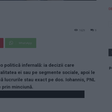
08
1629
9
WhatsApp
 politică infernală: ia decizii care
p
ralitatea ei sau pe segmente sociale, apoi le
ă lucrurile stau exact pe dos. Iohannis, PNL
e prin minciună.