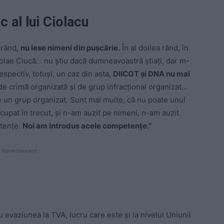
c al lui Ciolacu
 rând,
nu iese nimeni din puşcărie.
În al doilea rând, în
olae Ciucă… nu ştiu dacă dumneavoastră ştiaţi, dar m-
espectiv, totuşi, un caz din asta,
DIICOT şi DNA nu mai
e crimă organizată şi de grup infracţional organizat…
te un grup organizat. Sunt mai multe, că nu poate unul
cupat în trecut, şi n-am auzit pe nimeni, n-am auzit
tenţe.
Noi am introdus acele competenţe.”
 Advertisement -
 evaziunea la TVA, lucru care este şi la nivelul Uniunii