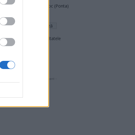
România pe Primul Loc (Ponta)
Altul
Arată rezultatele
Arhiva sondajelor
- Advertisment -