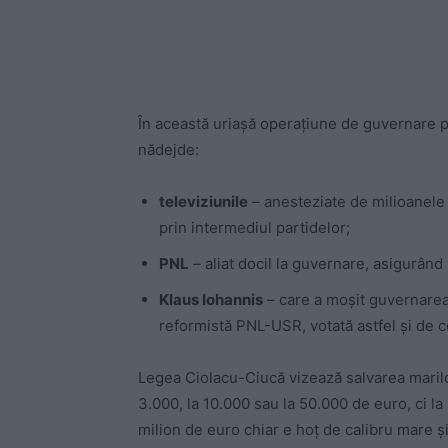
În această uriașă operațiune de guvernare pri
nădejde:
televiziunile
– anesteziate de milioanele d
prin intermediul partidelor;
PNL
– aliat docil la guvernare, asigurând
Klaus Iohannis
– care a moșit guvernarea
reformistă PNL-USR, votată astfel și de c
Legea Ciolacu-Ciucă vizează salvarea marilor
3.000, la 10.000 sau la 50.000 de euro, ci l
milion de euro chiar e hoț de calibru mare ș