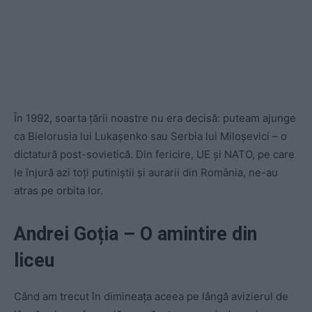
În 1992, soarta țării noastre nu era decisă: puteam ajunge
ca Bielorusia lui Lukașenko sau Serbia lui Miloșevici – o
dictatură post-sovietică. Din fericire, UE și NATO, pe care
le înjură azi toți putiniștii și aurarii din România, ne-au
atras pe orbita lor.
Andrei Goția – O amintire din
liceu
Când am trecut în dimineaţa aceea pe lângă avizierul de