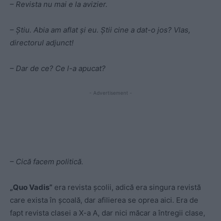
– Revista nu mai e la avizier.
– Ştiu. Abia am aflat şi eu. Ştii cine a dat-o jos? Vlas,
directorul adjunct!
– Dar de ce? Ce l-a apucat?
- Advertisement -
– Cică facem politică.
„Quo Vadis”
era revista şcolii, adică era singura revistă
care exista în şcoală, dar afilierea se oprea aici. Era de
fapt revista clasei a X-a A, dar nici măcar a întregii clase,