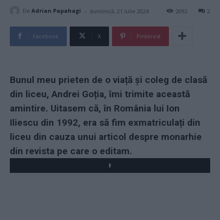
-
De
Adrian Papahagi
duminică, 21 iulie 2024
2092
2
Facebook
X
Pinterest
Bunul meu prieten de o viață și coleg de clasă
din liceu, Andrei Goția, îmi trimite această
amintire. Uitasem că, în România lui Ion
Iliescu din 1992, era să fim exmatriculați din
liceu din cauza unui articol despre monarhie
din revista pe care o editam.
Play