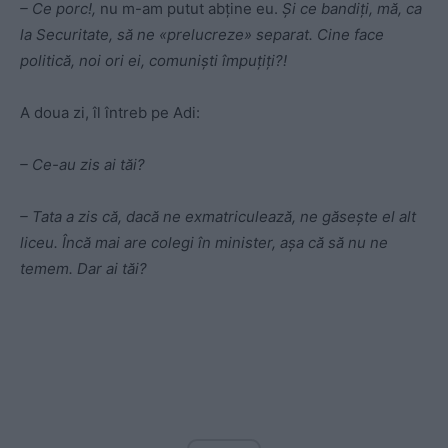
– Ce porc!,
nu m-am putut abţine eu.
Şi ce bandiţi, mă, ca
la Securitate, să ne «prelucreze» separat. Cine face
politică, noi ori ei, comunişti împuţiţi?!
A doua zi, îl întreb pe Adi:
– Ce-au zis ai tăi?
– Tata a zis că, dacă ne exmatriculează, ne găseşte el alt
liceu. Încă mai are colegi în minister, aşa că să nu ne
temem.
Dar ai tăi?