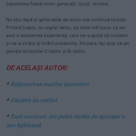
transmitea fidelă noilor generaţii „torţa” revistei.
Nu ştiu dacă şi generaţiile de acum mai continuă revista.
Privind înapoi, nu regret deloc, ba chiar mă bucur că am
avut o asemenea experienţă, care ne-a ajutat să creştem
şi ne-a strâns şi întărit prieteniile. Îmi pare rău doar că am
pierdut scrisorile C-iştilor şi B-iştilor.
DE ACELAȘI AUTOR:
*
Batjocorirea marilor domnitori
*
Gândire de mafiot
*
Sunt norocos: am putut studia de aproape o
așa lighioană