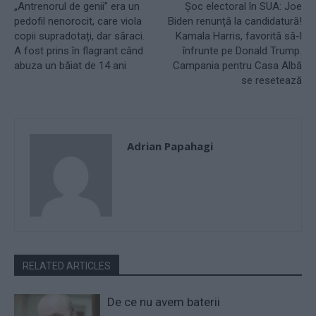
„Antrenorul de genii” era un
Șoc electoral în SUA: Joe
pedofil nenorocit, care viola
Biden renunță la candidatură!
copii supradotați, dar săraci.
Kamala Harris, favorită să-l
A fost prins în flagrant când
înfrunte pe Donald Trump.
abuza un băiat de 14 ani
Campania pentru Casa Albă
se resetează
Adrian Papahagi
RELATED ARTICLES
De ce nu avem baterii