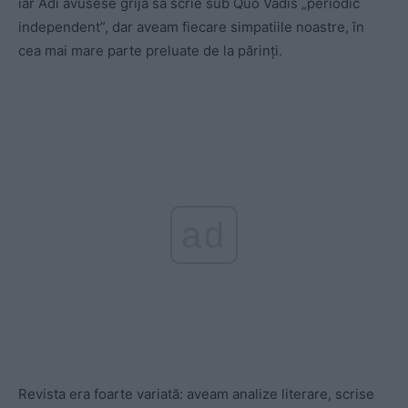
iar Adi avusese grijă să scrie sub Quo Vadis „periodic
independent”, dar aveam fiecare simpatiile noastre, în
cea mai mare parte preluate de la părinţi.
ad
Revista era foarte variată: aveam analize literare, scrise