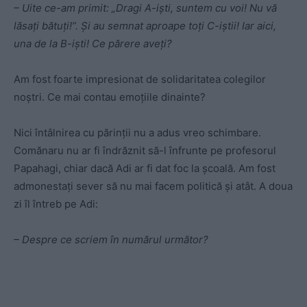
– Uite ce-am primit: „Dragi A-işti, suntem cu voi! Nu vă
lăsaţi bătuţi!”. Şi au semnat aproape toţi C-iştii! Iar aici,
una de la B-işti! Ce părere aveţi?
Am fost foarte impresionat de solidaritatea colegilor
noştri. Ce mai contau emoţiile dinainte?
Nici întâlnirea cu părinţii nu a adus vreo schimbare.
Comănaru nu ar fi îndrăznit să-l înfrunte pe profesorul
Papahagi, chiar dacă Adi ar fi dat foc la şcoală. Am fost
admonestaţi sever să nu mai facem politică şi atât. A doua
zi îl întreb pe Adi:
– Despre ce scriem în numărul următor?