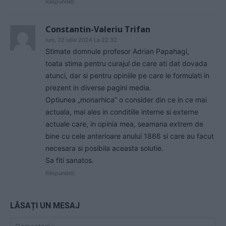
Răspundeți
Constantin-Valeriu Trifan
luni, 22 iulie 2024 La 22.32
Stimate domnule profesor Adrian Papahagi,
toata stima pentru curajul de care ati dat dovada
atunci, dar si pentru opiniile pe care le formulati in
prezent in diverse pagini media.
Optiunea „monarhica” o consider din ce in ce mai
actuala, mai ales in conditiile interne si externe
actuale care, in opinia mea, seamana extrem de
bine cu cele anterioare anului 1866 si care au facut
necesara si posibila aceasta solutie.
Sa fiti sanatos.
Răspundeți
LĂSAȚI UN MESAJ