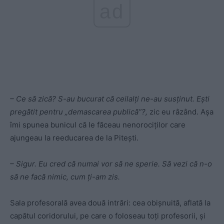
ad
– Ce să zică? S-au bucurat că ceilalţi ne-au susţinut. Eşti
pregătit pentru „demascarea publică”?,
zic eu râzând. Aşa
îmi spunea bunicul că le făceau nenorociţilor care
ajungeau la reeducarea de la Piteşti.
– Sigur. Eu cred că numai vor să ne sperie. Să vezi că n-o
să ne facă nimic, cum ţi-am zis.
Sala profesorală avea două intrări: cea obişnuită, aflată la
capătul coridorului, pe care o foloseau toţi profesorii, şi