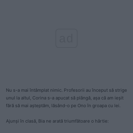
ad
Nu s-a mai întâmplat nimic. Profesorii au început să strige
unul la altul, Corina s-a apucat să plângă, aşa că am ieşit
fără să mai aşteptăm, lăsând-o pe Ono în groapa cu lei.
Ajunşi în clasă, Bia ne arată triumfătoare o hârtie: