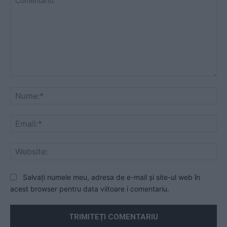
Comentariu:
Nu
Ema
Web
Salvați numele meu, adresa de e-mail și site-ul web în
acest browser pentru data viitoare i comentariu.