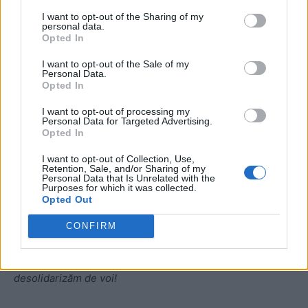
I want to opt-out of the Sharing of my
personal data.
Opted In
ad
I want to opt-out of the Sale of my
Personal Data.
Opted In
I want to opt-out of processing my
Personal Data for Targeted Advertising.
Opted In
I want to opt-out of Collection, Use,
Retention, Sale, and/or Sharing of my
– Ghiciţi ce-am făcut noi între timp?,
întreabă Bia.
Personal Data that Is Unrelated with the
Purposes for which it was collected.
Opted Out
– Ne-aţi aşteptat,
zic eu.
CONFIRM
– Wise guy! Am avut şi noi o întâlnire importantă: a venit
Tomuş, profu’ de psiho, să încerce să ne facă să ne
desolidarizăm de voi!