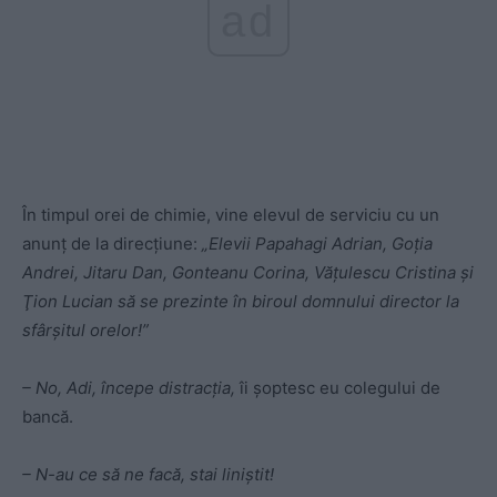
ad
În timpul orei de chimie, vine elevul de serviciu cu un
anunţ de la direcţiune:
„Elevii Papahagi Adrian, Goţia
Andrei, Jitaru Dan, Gonteanu Corina, Văţulescu Cristina şi
Ţion Lucian să se prezinte în biroul domnului director la
sfârşitul orelor!”
– No, Adi, începe distracţia,
îi şoptesc eu colegului de
bancă.
– N-au ce să ne facă, stai liniştit!