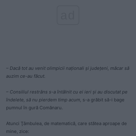
ad
– Dacă tot au venit olimpicii naţionali şi judeţeni, măcar să
auzim ce-au făcut.
– Consiliul restrâns s-a întâlnit cu ei ieri şi au discutat pe
îndelete, să nu pierdem timp acum,
s-a grăbit să-i bage
pumnul în gură Comănaru.
Atunci Ţâmbulea, de matematică, care stătea aproape de
mine, zice: