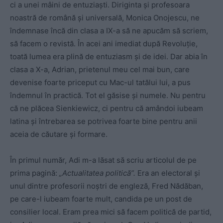
ci a unei mâini de entuziaşti. Diriginta şi profesoara
noastră de română şi universală, Monica Onojescu, ne
îndemnase încă din clasa a IX-a să ne apucăm să scriem,
să facem o revistă. În acei ani imediat după Revoluţie,
toată lumea era plină de entuziasm şi de idei. Dar abia în
clasa a X-a, Adrian, prietenul meu cel mai bun, care
devenise foarte priceput cu Mac-ul tatălui lui, a pus
îndemnul în practică. Tot el găsise şi numele. Nu pentru
că ne plăcea Sienkiewicz, ci pentru că amândoi iubeam
latina şi întrebarea se potrivea foarte bine pentru anii
aceia de căutare şi formare.
În primul număr, Adi m-a lăsat să scriu articolul de pe
prima pagină:
„Actualitatea politică”.
Era an electoral şi
unul dintre profesorii noştri de engleză, Fred Nădăban,
pe care-l iubeam foarte mult, candida pe un post de
consilier local. Eram prea mici să facem politică de partid,