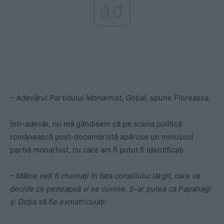
ad
– Adevărul Partidului Monarhist, Goţia!,
spune Floreasca.
Într-adevăr, nu mă gândisem că pe scena politică
românească post-decembristă apăruse un minuscul
partid monarhist, cu care am fi putut fi identificaţi.
– Mâine veţi fi chemaţi în faţa consiliului lărgit, care va
decide ce pedeapsă vi se cuvine. S-ar putea ca Papahagi
şi Goţia să fie exmatriculaţi.