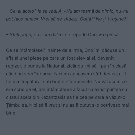
– Ce-ai acolo? Ia să văd! A, «Nu am teamă de nimic, nu-mi
pot face nimic». Vrei să ne sfidezi, Goţia?! Nu ţi-i ruşine?!
– Staţi puţin, eu i-am dat-o,
se repede Ono.
E o piesă…
Ce se întâmplase? Înainte de a intra, Ono îmi dăduse un
afiş al unei piese pe care un fost elev al ei, devenit
regizor, o punea la Naţional, zicându-mi să-l pun în clasă
când ne vom întoarce. Nici nu apucasem să-l desfac, ci-l
ţineam împăturat sub braţele încrucişate. Nu văzusem ce
era scris pe el, dar întâmplarea a făcut ca exact partea cu
citatul acela din Kazantzakis să fie cea pe care a văzut-o
Ţâmbulea. Nici să fi vrut şi nu aş fi putut s-o potrivesc mai
bine.