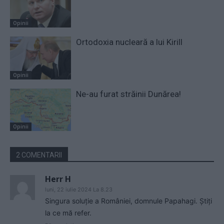
Opinii
Ortodoxia nucleară a lui Kirill
Opinii
Ne-au furat străinii Dunărea!
Opinii
2 COMENTARII
Herr H
luni, 22 iulie 2024 La 8.23
Singura soluție a României, domnule Papahagi. Știți
la ce mă refer.