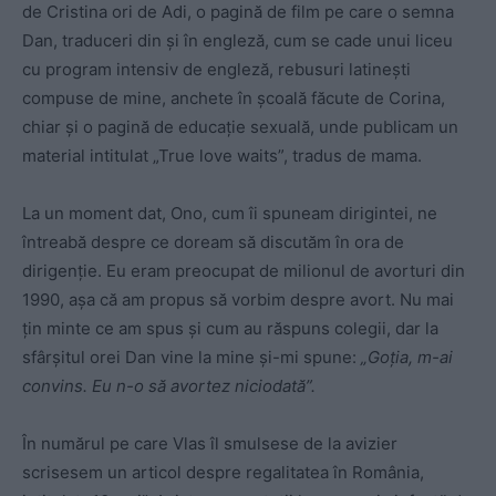
de Cristina ori de Adi, o pagină de film pe care o semna
Dan, traduceri din şi în engleză, cum se cade unui liceu
cu program intensiv de engleză, rebusuri latineşti
compuse de mine, anchete în şcoală făcute de Corina,
chiar şi o pagină de educaţie sexuală, unde publicam un
material intitulat „True love waits”, tradus de mama.
La un moment dat, Ono, cum îi spuneam dirigintei, ne
întreabă despre ce doream să discutăm în ora de
dirigenţie. Eu eram preocupat de milionul de avorturi din
1990, aşa că am propus să vorbim despre avort. Nu mai
ţin minte ce am spus şi cum au răspuns colegii, dar la
sfârşitul orei Dan vine la mine şi-mi spune:
„Goţia, m-ai
convins. Eu n-o să avortez niciodată”.
În numărul pe care Vlas îl smulsese de la avizier
scrisesem un articol despre regalitatea în România,