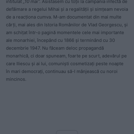
intitulat
„10 mai”.
Asistasem cu toţii la campania infectă de
defăimare a regelui Mihai şi a regalităţii şi simţeam nevoia
de a reacţiona cumva. M-am documentat din mai multe
cărţi, mai ales din Istoria Românilor de Vlad Georgescu, şi
am schiţat într-o pagină momentele cele mai importante
ale monarhiei, începând cu 1866 şi terminând cu 30
decembrie 1947. Nu făceam deloc propagandă
monarhică, ci doar spuneam, foarte pe scurt, adevărul pe
care Iliescu şi ai lui, comunişti cosmetizaţi peste noapte
în mari democraţi, continuau să-l mânjească cu noroi
mincinos.