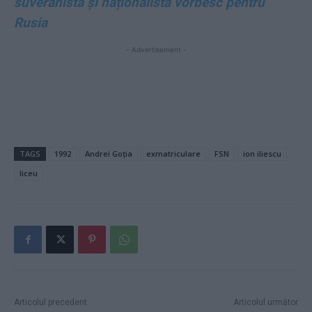
suveranistă și naționalistă vorbesc pentru
Rusia
- Advertisement -
TAGS
1992
Andrei Goția
exmatriculare
FSN
ion iliescu
liceu
Articolul precedent
Articolul următor