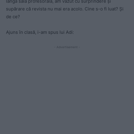
lângă sala profesorală, am văzut cu surprindere şi
supărare că revista nu mai era acolo. Cine s-o fi luat? Şi
de ce?
Ajuns în clasă, i-am spus lui Adi:
- Advertisement -