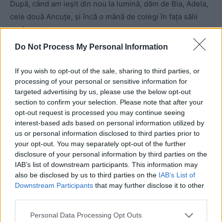
După, când am ieşit din nou la lumină, dăm de Bia, Adela,
cele două Ancuţe, şi încă o mână de colegi în faţa sălii
profesorale.
Do Not Process My Personal Information
– Ce faceţi aici?,
i-am întrebat.
If you wish to opt-out of the sale, sharing to third parties, or
– V-am aşteptat. Nu puteam să vă lăsăm singuri. Ce-aţi
processing of your personal or sensitive information for
targeted advertising by us, please use the below opt-out
povestit atâta?
section to confirm your selection. Please note that after your
opt-out request is processed you may continue seeing
– În esenţă, să nu mai facem politică, iar mâine să ne
interest-based ads based on personal information utilized by
prezentăm în faţa consiliului profesoral lărgit. Adi şi cu
us or personal information disclosed to third parties prior to
your opt-out. You may separately opt-out of the further
mine s-ar putea să fim exmatriculaţi. Vor să vorbească şi
disclosure of your personal information by third parties on the
cu părinţii.
IAB’s list of downstream participants. This information may
also be disclosed by us to third parties on the
IAB’s List of
Downstream Participants
that may further disclose it to other
third parties.
Personal Data Processing Opt Outs