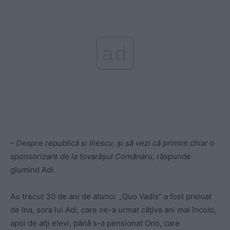
ad
– Despre republică şi Iliescu, şi să vezi că primim chiar o
sponsorizare de la tovarăşul Comănaru,
răspunde
glumind Adi.
Au trecut 30 de ani de atunci. „Quo Vadis” a fost preluat
de Ina, sora lui Adi, care ne-a urmat câţiva ani mai încolo,
apoi de alţi elevi, până s-a pensionat Ono, care