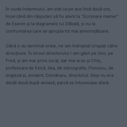
În ciuda îndemnului, am stat ca pe ace încă două ore,
încercând din răsputeri să fiu atent la
“Scrisoare mamei”
de Esenin şi la diagramele lui Dăbală, şi nu la
confruntarea care se apropia tot mai ameninţătoare.
Când s-au terminat orele, ne-am îndreptat crispaţi către
direcţiune. În biroul directorului i-am găsit pe Ono, pe
Fred, şi am mai prins curaj; dar mai erau şi Chiş,
profesoara de fizică, Ilea, de stenografie, Florescu, de
engleză şi, evident, Comănaru, directorul. Deşi nu era
decât două după-amiază, parcă se întunecase afară.