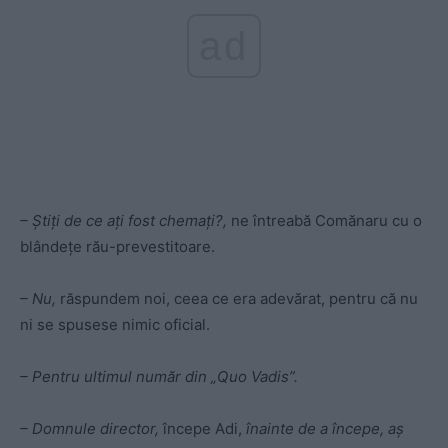
ad
– Ştiţi de ce aţi fost chemaţi?,
ne întreabă Comănaru cu o
blândeţe rău-prevestitoare.
– Nu,
răspundem noi, ceea ce era adevărat, pentru că nu
ni se spusese nimic oficial.
– Pentru ultimul număr din „Quo Vadis”.
– Domnule director,
începe Adi,
înainte de a începe, aş