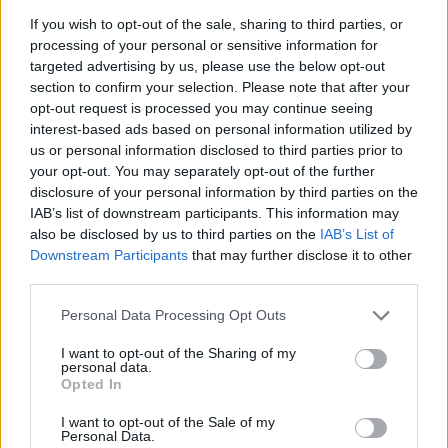
If you wish to opt-out of the sale, sharing to third parties, or
Acțiunea Conservatoare (Târziu)
processing of your personal or sensitive information for
PDF (Lazarus)
targeted advertising by us, please use the below opt-out
section to confirm your selection. Please note that after your
PUSL (D. Voiculescu)
opt-out request is processed you may continue seeing
PNȚCD (Pavelescu)
interest-based ads based on personal information utilized by
PNCR (Terheș)
us or personal information disclosed to third parties prior to
your opt-out. You may separately opt-out of the further
Partidul Patrioților (Surugiu)
disclosure of your personal information by third parties on the
FAR (Coarnă)
IAB’s list of downstream participants. This information may
also be disclosed by us to third parties on the
IAB’s List of
România pe Primul Loc (Ponta)
Downstream Participants
that may further disclose it to other
Altul
third parties.
Personal Data Processing Opt Outs
Arată rezultatele
I want to opt-out of the Sharing of my
personal data.
Opted In
Arhiva sondajelor
I want to opt-out of the Sale of my
Personal Data.