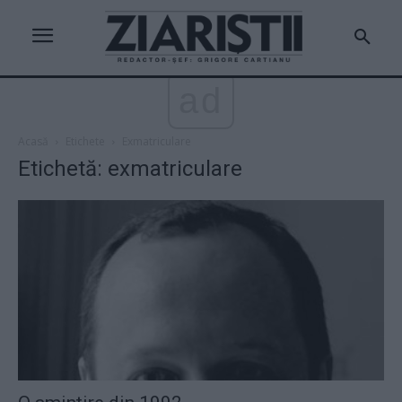
ad
Acasă
Etichete
Exmatriculare
Etichetă: exmatriculare