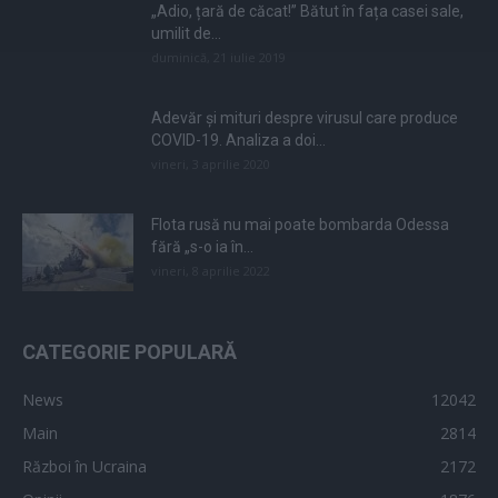
„Adio, țară de căcat!” Bătut în fața casei sale,
umilit de...
duminică, 21 iulie 2019
Adevăr și mituri despre virusul care produce
COVID-19. Analiza a doi...
vineri, 3 aprilie 2020
Flota rusă nu mai poate bombarda Odessa
fără „s-o ia în...
vineri, 8 aprilie 2022
CATEGORIE POPULARĂ
News
12042
Main
2814
Război în Ucraina
2172