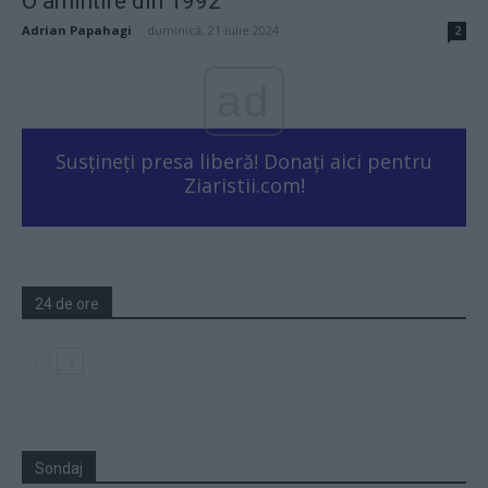
O amintire din 1992
Adrian Papahagi
-
duminică, 21 iulie 2024
2
ad
Susțineți presa liberă! Donați aici pentru
Ziaristii.com!
24 de ore
Sondaj