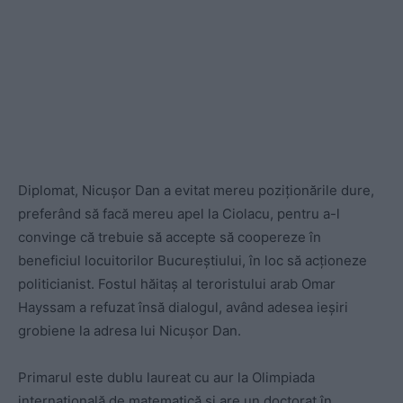
Diplomat, Nicușor Dan a evitat mereu poziționările dure,
preferând să facă mereu apel la Ciolacu, pentru a-l
convinge că trebuie să accepte să coopereze în
beneficiul locuitorilor Bucureștiului, în loc să acționeze
politicianist. Fostul hăitaș al teroristului arab Omar
Hayssam a refuzat însă dialogul, având adesea ieșiri
grobiene la adresa lui Nicușor Dan.
Primarul este dublu laureat cu aur la Olimpiada
internațională de matematică și are un doctorat în