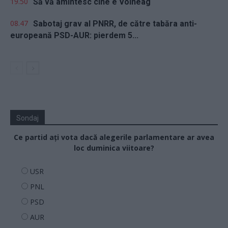
19.50
Să vă amintesc cine e Voineag
08.47
Sabotaj grav al PNRR, de către tabăra anti-
europeană PSD-AUR: pierdem 5...
Sondaj
Ce partid ați vota dacă alegerile parlamentare ar avea
loc duminica viitoare?
USR
PNL
PSD
AUR