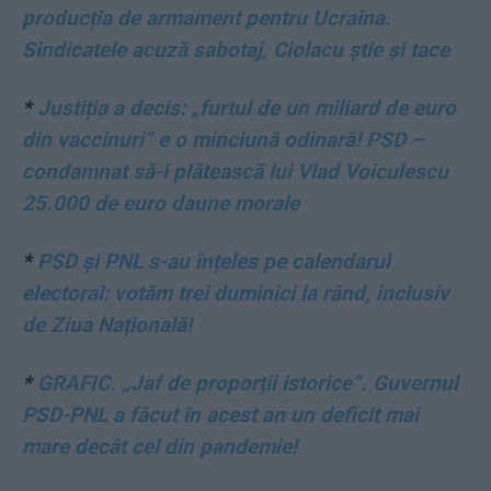
producția de armament pentru Ucraina.
Sindicatele acuză sabotaj, Ciolacu știe și tace
*
Justiția a decis: „furtul de un miliard de euro
din vaccinuri” e o minciună odinară! PSD –
condamnat să-i plătească lui Vlad Voiculescu
25.000 de euro daune morale
*
PSD și PNL s-au înțeles pe calendarul
electoral: votăm trei duminici la rând, inclusiv
de Ziua Națională!
*
GRAFIC. „Jaf de proporții istorice“. Guvernul
PSD-PNL a făcut în acest an un deficit mai
mare decât cel din pandemie!