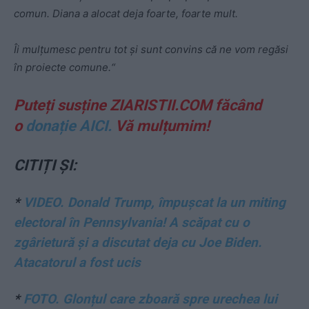
comun. Diana a alocat deja foarte, foarte mult.
Îi mulțumesc pentru tot și sunt convins că ne vom regăsi
în proiecte comune.“
Puteți susține ZIARISTII.COM făcând
o
donație AICI.
Vă mulțumim!
CITIȚI ȘI:
*
VIDEO. Donald Trump, împușcat la un miting
electoral în Pennsylvania! A scăpat cu o
zgârietură și a discutat deja cu Joe Biden.
Atacatorul a fost ucis
*
FOTO. Glonțul care zboară spre urechea lui