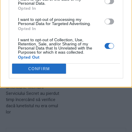
Personal Data.
Opted In
I want to opt-out of processing my
Personal Data for Targeted Advertising.
Opted In
I want to opt-out of Collection, Use,
Articolul precedent
Articolul următor
Retention, Sale, and/or Sharing of my
Personal Data that Is Unrelated with the
Tentativa de asasinat asupra
Credite agricole: investiții
Purposes for which it was collected.
lui Trump: breșa de securitate
pentru dezvoltarea culturilor
Opted Out
s-a produs unde acționau
agricole
forțele de ordine locale,
CONFIRM
dezvăluie un fost membru al
forțelor de securitate
americane. Membrii
Serviciului Secret au pierdut
timp încercând să verifice
dacă lunetistul nu era omul
lor