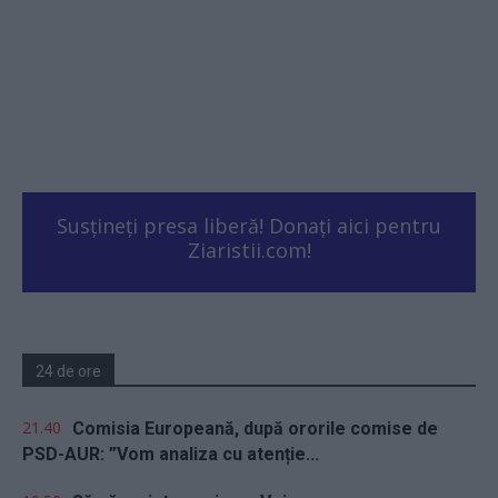
Susțineți presa liberă! Donați aici pentru
Ziaristii.com!
24 de ore
21.40
Comisia Europeană, după ororile comise de
PSD-AUR: ”Vom analiza cu atenție...