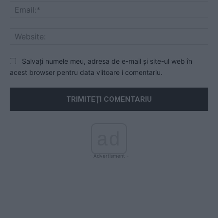
Ema
Web
Salvați numele meu, adresa de e-mail și site-ul web în
acest browser pentru data viitoare i comentariu.
ad
- Advertisment -