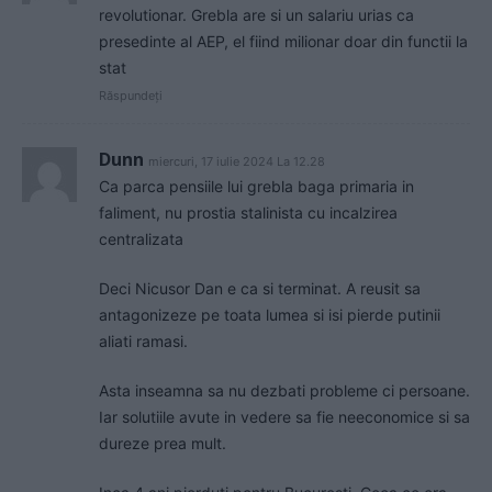
revolutionar. Grebla are si un salariu urias ca
presedinte al AEP, el fiind milionar doar din functii la
stat
Răspundeți
Dunn
miercuri, 17 iulie 2024 La 12.28
Ca parca pensiile lui grebla baga primaria in
faliment, nu prostia stalinista cu incalzirea
centralizata
Deci Nicusor Dan e ca si terminat. A reusit sa
antagonizeze pe toata lumea si isi pierde putinii
aliati ramasi.
Asta inseamna sa nu dezbati probleme ci persoane.
Iar solutiile avute in vedere sa fie neeconomice si sa
dureze prea mult.