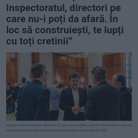
Inspectoratul, directori pe
care nu-i poți da afară. În
loc să construiești, te lupți
cu toți cretinii“
Nicușor Dan are uneori răbufniri în care spune câte ceva din mizeriile cu care se
confruntă din partea administrației politizate controlate de PSD