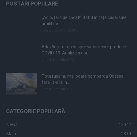
POSTĂRI POPULARE
„Adio, țară de căcat!” Bătut în fața casei sale,
umilit de...
duminică, 21 iulie 2019
Adevăr și mituri despre virusul care produce
COVID-19. Analiza a doi...
vineri, 3 aprilie 2020
Flota rusă nu mai poate bombarda Odessa
fără „s-o ia în...
vineri, 8 aprilie 2022
CATEGORIE POPULARĂ
News
12042
Main
2814