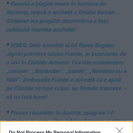
*
Geoană a plagiat masiv în lucrarea de
doctorat, relevă o anchetă a Emiliei Șercan.
Sistemul era pregătit: dezmințirea a fost
publicată înaintea anchetei!
*
VIDEO. Delir xenofob al lui Rareș Bogdan.
Jigniri primitive aduse Franței, în încercarea de
a lovi în Clotilde Armand. Cuvinte rudimentare:
„colonie”, „Bantustan”, „bande”, „România nu e
Mali”. Ambasada Franței e acuzată că o ajută
pe Clotilde să fure voturi, iar firmele franceze –
că ne fură banii!
*
Proces răsunător în Austria: șpăgi de 14
milioane de euro către Adrian Năstase și câțiva
miniștri ai săi!
Do Not Process My Personal Information