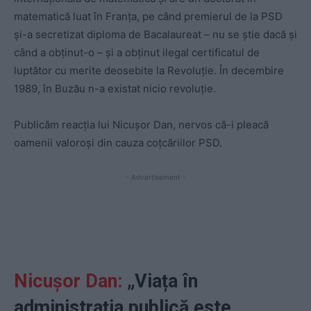
matematică luat în Franța, pe când premierul de la PSD
și-a secretizat diploma de Bacalaureat – nu se știe dacă și
când a obținut-o – și a obținut ilegal certificatul de
luptător cu merite deosebite la Revoluție. În decembire
1989, în Buzău n-a existat nicio revoluție.
Publicăm reacția lui Nicușor Dan, nervos că-i pleacă
oamenii valoroși din cauza coțcăriilor PSD.
- Advertisement -
Nicușor Dan
:
„
Viața în
administrația publică este