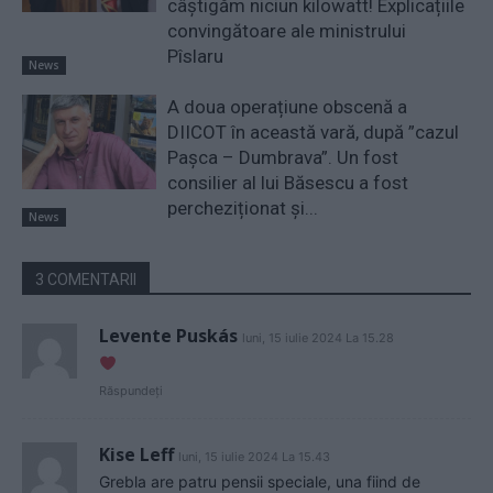
câștigăm niciun kilowatt! Explicațiile
convingătoare ale ministrului
Pîslaru
News
A doua operațiune obscenă a
DIICOT în această vară, după ”cazul
Pașca – Dumbrava”. Un fost
consilier al lui Băsescu a fost
percheziționat și...
News
3 COMENTARII
Levente Puskás
luni, 15 iulie 2024 La 15.28
Răspundeți
Kise Leff
luni, 15 iulie 2024 La 15.43
Grebla are patru pensii speciale, una fiind de