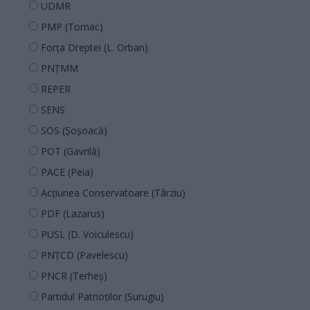
UDMR
PMP (Tomac)
Forța Dreptei (L. Orban)
PNȚMM
REPER
SENS
SOS (Șoșoacă)
POT (Gavrilă)
PACE (Peia)
Acțiunea Conservatoare (Târziu)
PDF (Lazarus)
PUSL (D. Voiculescu)
PNȚCD (Pavelescu)
PNCR (Terheș)
Partidul Patrioților (Surugiu)