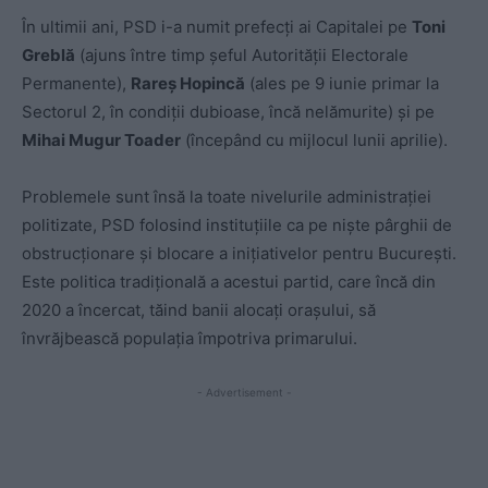
În ultimii ani, PSD i-a numit prefecți ai Capitalei pe
Toni
Greblă
(ajuns între timp șeful Autorității Electorale
Permanente),
Rareș Hopincă
(ales pe 9 iunie primar la
Sectorul 2, în condiții dubioase, încă nelămurite) și pe
Mihai Mugur Toader
(începând cu mijlocul lunii aprilie).
Problemele sunt însă la toate nivelurile administrației
politizate, PSD folosind instituțiile ca pe niște pârghii de
obstrucționare și blocare a inițiativelor pentru București.
Este politica tradițională a acestui partid, care încă din
2020 a încercat, tăind banii alocați orașului, să
învrăjbească populația împotriva primarului.
- Advertisement -