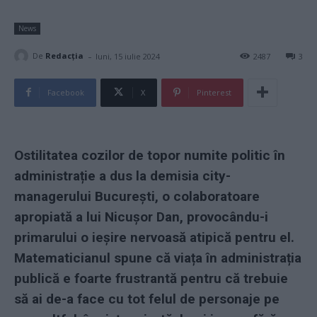
News
-
De
Redacţia
luni, 15 iulie 2024
2487
3
Facebook
X
Pinterest
Ostilitatea cozilor de topor numite politic în
administrație a dus la demisia city-
managerului București, o colaboratoare
apropiată a lui Nicușor Dan, provocându-i
primarului o ieșire nervoasă atipică pentru el.
Matematicianul spune că viața în administrația
publică e foarte frustrantă pentru că trebuie
să ai de-a face cu tot felul de personaje pe