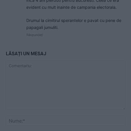
Inca 4 ani pierduti pentru Bucuresti. Ceea ce era
evident cu mult inainte de campania electorala.
Drumul la cimitirul sperantelor e pavat cu pene de
papagali jumuliti.
Răspundeți
LĂSAȚI UN MESAJ
Comentariu:
Nu