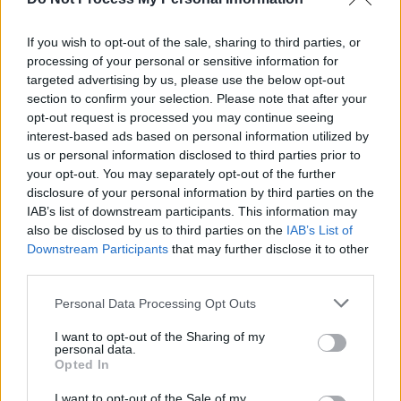
*
„Lebăda neagră” care a lovit extrema dreaptă
If you wish to opt-out of the sale, sharing to third parties, or
processing of your personal or sensitive information for
la alegerile din Franța: apelul fotbalistului
targeted advertising by us, please use the below opt-out
Mbappé și bara portughezului Joao Felix.
section to confirm your selection. Please note that after your
Francezii s-au mobilizat și au trimis-o pe
opt-out request is processed you may continue seeing
interest-based ads based on personal information utilized by
Marine Le Pen pe locul 3, dar au adus extrema
us or personal information disclosed to third parties prior to
stângă la victorie. Greu de făcut o majoritate
your opt-out. You may separately opt-out of the further
rezonabilă pentru gu
disclosure of your personal information by third parties on the
IAB’s list of downstream participants. This information may
also be disclosed by us to third parties on the
IAB’s List of
- Advertisement -
Downstream Participants
that may further disclose it to other
third parties.
Personal Data Processing Opt Outs
I want to opt-out of the Sharing of my
personal data.
Opted In
TAGS
Diana Pungă
nicușor dan
prefect
PSD
I want to opt-out of the Sale of my