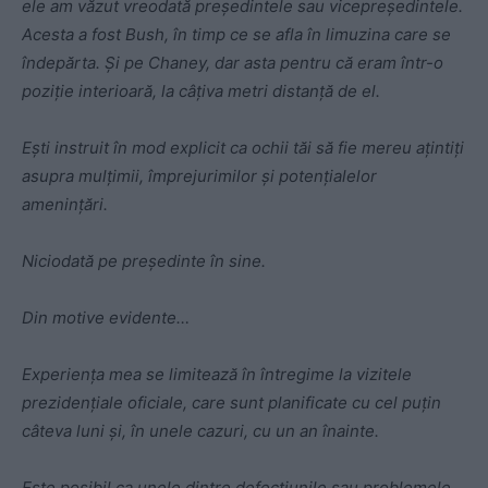
ele am văzut vreodată președintele sau vicepreședintele.
Acesta a fost Bush, în timp ce se afla în limuzina care se
îndepărta. Și pe Chaney, dar asta pentru că eram într-o
poziție interioară, la câțiva metri distanță de el.
Ești instruit în mod explicit ca ochii tăi să fie mereu ațintiți
asupra mulțimii, împrejurimilor și potențialelor
amenințări.
Niciodată pe președinte în sine.
Din motive evidente…
Experiența mea se limitează în întregime la vizitele
prezidențiale oficiale, care sunt planificate cu cel puțin
câteva luni și, în unele cazuri, cu un an înainte.
Este posibil ca unele dintre defecțiunile sau problemele