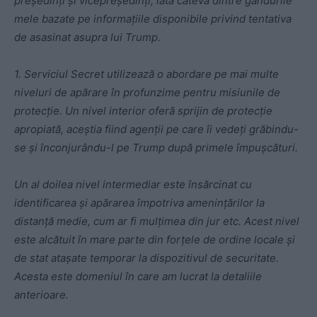
președinți și vicepreședinți, iată câteva dintre gândurile
mele bazate pe informațiile disponibile privind tentativa
de asasinat asupra lui Trump.
1. Serviciul Secret utilizează o abordare pe mai multe
niveluri de apărare în profunzime pentru misiunile de
protecție. Un nivel interior oferă sprijin de protecție
apropiată, aceștia fiind agenții pe care îi vedeți grăbindu-
se și înconjurându-l pe Trump după primele împușcături.
Un al doilea nivel intermediar este însărcinat cu
identificarea și apărarea împotriva amenințărilor la
distanță medie, cum ar fi mulțimea din jur etc. Acest nivel
este alcătuit în mare parte din forțele de ordine locale și
de stat atașate temporar la dispozitivul de securitate.
Acesta este domeniul în care am lucrat la detaliile
anterioare.