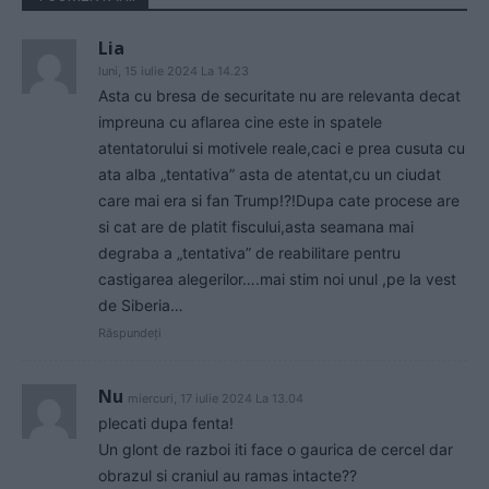
Lia
luni, 15 iulie 2024 La 14.23
Asta cu bresa de securitate nu are relevanta decat
impreuna cu aflarea cine este in spatele
atentatorului si motivele reale,caci e prea cusuta cu
ata alba „tentativa” asta de atentat,cu un ciudat
care mai era si fan Trump!?!Dupa cate procese are
si cat are de platit fiscului,asta seamana mai
degraba a „tentativa” de reabilitare pentru
castigarea alegerilor….mai stim noi unul ,pe la vest
de Siberia…
Răspundeți
Nu
miercuri, 17 iulie 2024 La 13.04
plecati dupa fenta!
Un glont de razboi iti face o gaurica de cercel dar
obrazul si craniul au ramas intacte??