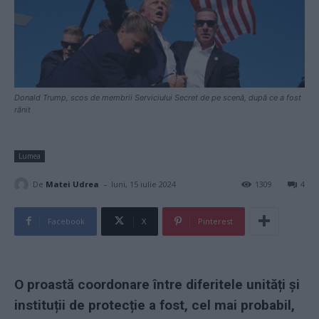
Donald Trump, scos de membrii Serviciului Secret de pe scenă, după ce a fost
rănit
Lumea
-
De
Matei Udrea
luni, 15 iulie 2024
1309
4
Facebook
X
Pinterest
O proastă coordonare între diferitele unități și
instituții de protecție a fost, cel mai probabil,