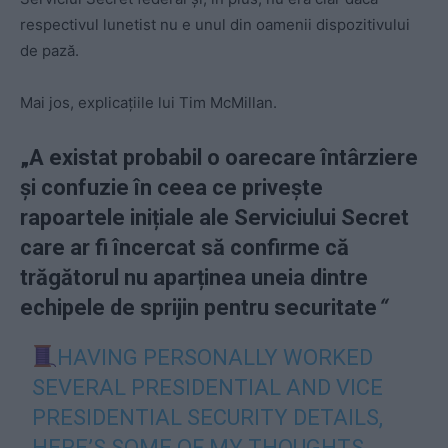
respectivul lunetist nu e unul din oamenii dispozitivului
de pază.
Mai jos, explicațiile lui Tim McMillan.
„A existat probabil o oarecare întârziere
și confuzie în ceea ce privește
rapoartele inițiale ale Serviciului Secret
care ar fi încercat să confirme că
trăgătorul nu aparținea uneia dintre
echipele de sprijin pentru securitate
“
HAVING PERSONALLY WORKED
SEVERAL PRESIDENTIAL AND VICE
PRESIDENTIAL SECURITY DETAILS,
HERE’S SOME OF MY THOUGHTS