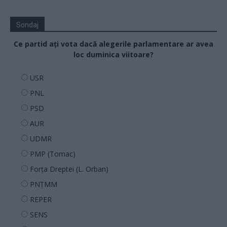
Sondaj
Ce partid ați vota dacă alegerile parlamentare ar avea
loc duminica viitoare?
USR
PNL
PSD
AUR
UDMR
PMP (Tomac)
Forța Dreptei (L. Orban)
PNȚMM
REPER
SENS