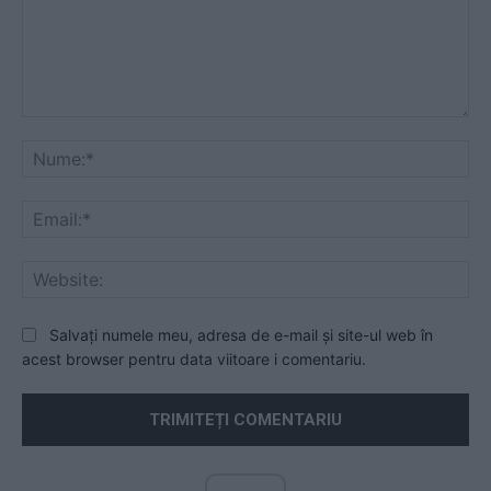
Comentariu:
Nu
Ema
Web
Salvați numele meu, adresa de e-mail și site-ul web în
acest browser pentru data viitoare i comentariu.