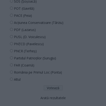
SOS (Șoșoacă)
POT (Gavrilă)
PACE (Peia)
Acțiunea Conservatoare (Târziu)
PDF (Lazarus)
PUSL (D. Voiculescu)
PNȚCD (Pavelescu)
PNCR (Terheș)
Partidul Patrioților (Surugiu)
FAR (Coarnă)
România pe Primul Loc (Ponta)
Altul
Arată rezultatele