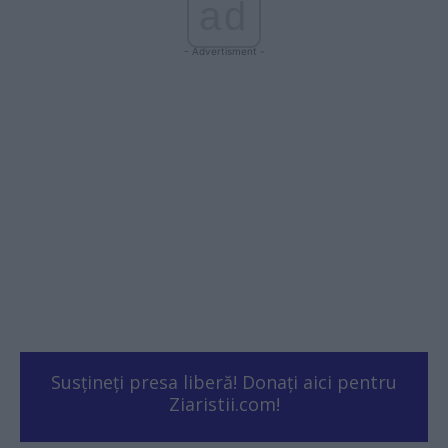
ad
- Advertisment -
Susțineți presa liberă! Donați aici pentru
Ziaristii.com!