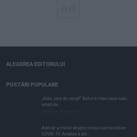
ad
ALEGEREA EDITORULUI
POSTĂRI POPULARE
„Adio, țară de căcat!” Bătut în fața casei sale,
umilit de...
duminică, 21 iulie 2019
Adevăr și mituri despre virusul care produce
COVID-19. Analiza a doi...