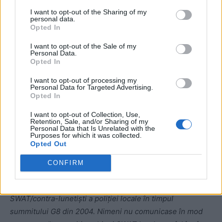
I want to opt-out of the Sharing of my
personal data.
Opted In
I want to opt-out of the Sale of my
Personal Data.
Opted In
ad
I want to opt-out of processing my
Personal Data for Targeted Advertising.
Opted In
I want to opt-out of Collection, Use,
Retention, Sale, and/or Sharing of my
Personal Data that Is Unrelated with the
Purposes for which it was collected.
Opted Out
Am văzut cu ochii mei ce poate merge prost în astfel de
CONFIRM
scenarii atunci când echipa de servicii secrete a
președintelui Bush aproape a angajat o echipă
SWAT/contra-lunetiști a poliției locale în timpul
summitului G8 din 2004. Nimeni nu comunicase în mod