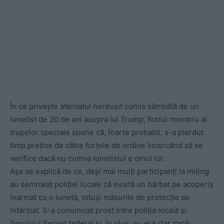
În ce privește atentatul nereușit comis sâmbătă de un
lunetist de 20 de ani asupra lui Trump, fostul membru al
trupelor speciale spune că, foarte probabil, s-a pierdut
timp prețios de către forțele de ordine încercând să se
verifice dacă nu cumva lunetistul e omul lor.
Așa se explică de ce, deși mai mulți participanți la miting
au semnalat poliției locale că există un bărbat pe acoperiș
înarmat cu o lunetă, totuși măsurile de protecție au
întârziat. S-a comunicat prost între poliția locală și
Serviciul Secret federal și, în plus, nu era clar dacă