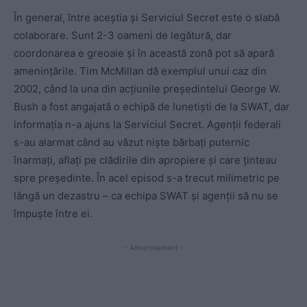
În general, între aceștia și Serviciul Secret este o slabă
colaborare. Sunt 2-3 oameni de legătură, dar
coordonarea e greoaie și în această zonă pot să apară
amenințările. Tim McMillan dă exemplul unui caz din
2002, când la una din acțiunile președintelui George W.
Bush a fost angajată o echipă de lunetiști de la SWAT, dar
informația n-a ajuns la Serviciul Secret. Agenții federali
s-au alarmat când au văzut niște bărbați puternic
înarmați, aflați pe clădirile din apropiere și care ținteau
spre președinte. În acel episod s-a trecut milimetric pe
lângă un dezastru – ca echipa SWAT și agenții să nu se
împuște între ei.
- Advertisement -