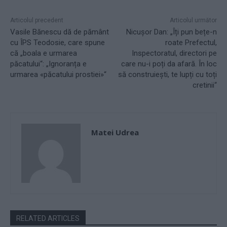
Articolul precedent
Articolul următor
Vasile Bănescu dă de pământ
Nicușor Dan: „Îți pun bețe-n
cu ÎPS Teodosie, care spune
roate Prefectul,
că „boala e urmarea
Inspectoratul, directori pe
păcatului“: „Ignoranța e
care nu-i poți da afară. În loc
urmarea «păcatului prostiei»“
să construiești, te lupți cu toți
cretinii“
Matei Udrea
RELATED ARTICLES