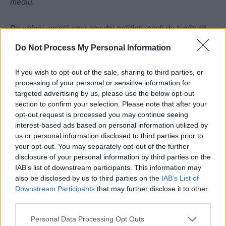
mediu.
De obicei, există unul sau doi polițiști locali de legătură
care comunică direct cu Serviciul Secret, ceea ce
Do Not Process My Personal Information
înseamnă că comunicațiile la fața locului între polițiștii
locali care sunt informați despre trăgător sunt
If you wish to opt-out of the sale, sharing to third parties, or
direcționate prin dispecerat, către polițiștii locali de
processing of your personal or sensitive information for
legătură, apoi către Serviciul Secret.
targeted advertising by us, please use the below opt-out
section to confirm your selection. Please note that after your
opt-out request is processed you may continue seeing
Dificultatea de a răspunde rapid este agravată de faptul
interest-based ads based on personal information utilized by
că există întotdeauna o anumită confuzie și ineficiență
us or personal information disclosed to third parties prior to
atunci când mai multe agenții diferite se reunesc pentru a
your opt-out. You may separately opt-out of the further
disclosure of your personal information by third parties on the
lucra la un detaliu. Majoritatea acestor agenții nu sunt
IAB’s list of downstream participants. This information may
obișnuite să colaboreze între ele și nu primesc prea
also be disclosed by us to third parties on the
IAB’s List of
multe informații în afară de câteva ședințe de informare
Downstream Participants
that may further disclose it to other
înainte de eveniment.
third parties.
Personal Data Processing Opt Outs