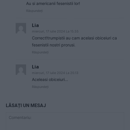
Au si americanii fesenistii lor!
Răspundeți
Lia
miercuri, 17 iulie 2024 La 15.55
Correct!trumpistii au cam acelasi obiceiuri ca
fesenistii nostri prorusi.
Răspundeți
Lia
miercuri, 17 iulie 2024 La 20.13
Aceleasi obiceiuri…
Răspundeți
LĂSAȚI UN MESAJ