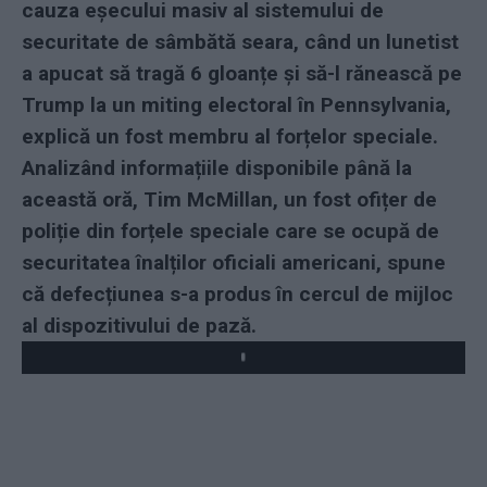
cauza eșecului masiv al sistemului de
securitate de sâmbătă seara, când un lunetist
a apucat să tragă 6 gloanțe și să-l rănească pe
Trump la un miting electoral în Pennsylvania,
explică un fost membru al forțelor speciale.
Analizând informațiile disponibile până la
această oră, Tim McMillan, un fost ofițer de
poliție din forțele speciale care se ocupă de
securitatea înalților oficiali americani, spune
că defecțiunea s-a produs în cercul de mijloc
al dispozitivului de pază.
Play