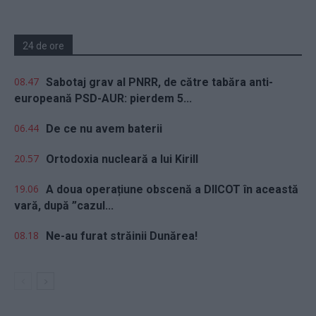
24 de ore
08.47
Sabotaj grav al PNRR, de către tabăra anti-
europeană PSD-AUR: pierdem 5...
06.44
De ce nu avem baterii
20.57
Ortodoxia nucleară a lui Kirill
19.06
A doua operațiune obscenă a DIICOT în această
vară, după ”cazul...
08.18
Ne-au furat străinii Dunărea!