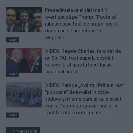
Președintele unei țări mari îl
avertizează pe Trump: ”Poate să-i
iubească pe tată, pe fiu, pe nepot,
dar să nu se amestece” în
alegerile...
Lumea
VIDEO. Regele Charles, felicitat de
un Sir: ”Aţi fost superb, absolut
superb. L-aţi pus la locul lui pe
ticălosul acela”
Lumea
VIDEO. Parada „Avântul Prăbușirea”:
”plutoane” de invalizi în cârje,
văduve și mame care și-au pierdut
copiii. Demonstrația aeriană ar fi
fost făcută cu inteligența...
Lumea
4 COMENTARII