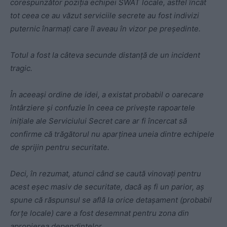
corespunzător poziția echipei SWAT locale, astfel încât
tot ceea ce au văzut serviciile secrete au fost indivizi
puternic înarmați care îl aveau în vizor pe președinte.
Totul a fost la câteva secunde distanță de un incident
tragic.
În aceeași ordine de idei, a existat probabil o oarecare
întârziere și confuzie în ceea ce privește rapoartele
inițiale ale Serviciului Secret care ar fi încercat să
confirme că trăgătorul nu aparținea uneia dintre echipele
de sprijin pentru securitate.
Deci, în rezumat, atunci când se caută vinovați pentru
acest eșec masiv de securitate, dacă aș fi un parior, aș
spune că răspunsul se află la orice detașament (probabil
forțe locale) care a fost desemnat pentru zona din
apropierea dependințelor.