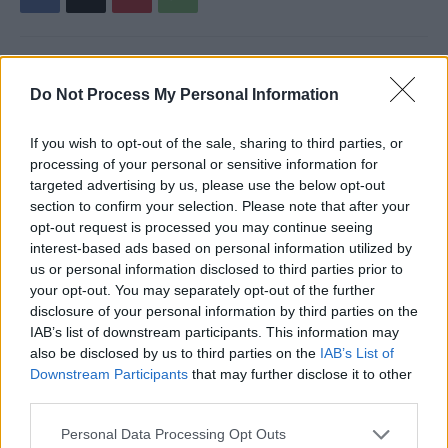
Articolul precedent
Articolul următor
Do Not Process My Personal Information
Sondaj: Geoană rămâne pe
FCSB și CFR, umăr la umăr în
primul loc în intenția de vot la
lupta la titlu. Vezi primele
If you wish to opt-out of the sale, sharing to third parties, or
prezidențiale, urmat de
Cote Superbet pentru
processing of your personal or sensitive information for
Ciolacu și Lasconi. Sondajul a
câștigătoarea SuperLigii!
targeted advertising by us, please use the below opt-out
fost făcut înainte să se afle
section to confirm your selection. Please note that after your
că Geoană e plagiator, iar
opt-out request is processed you may continue seeing
Lasconi să devină șefa USR
interest-based ads based on personal information utilized by
us or personal information disclosed to third parties prior to
your opt-out. You may separately opt-out of the further
disclosure of your personal information by third parties on the
Redacţia
IAB’s list of downstream participants. This information may
also be disclosed by us to third parties on the
IAB’s List of
Downstream Participants
that may further disclose it to other
third parties.
Personal Data Processing Opt Outs