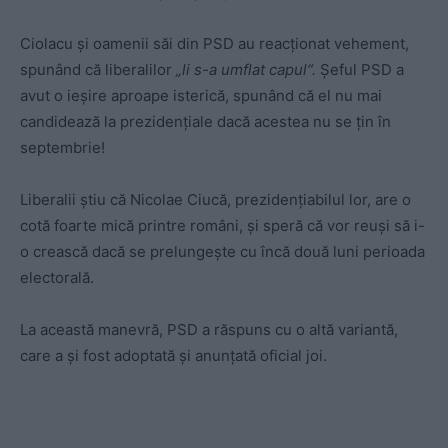
Ciolacu și oamenii săi din PSD au reacționat vehement,
spunând că liberalilor
„li s-a umflat capul“.
Șeful PSD a
avut o ieșire aproape isterică, spunând că el nu mai
candidează la prezidențiale dacă acestea nu se țin în
septembrie!
Liberalii știu că Nicolae Ciucă, prezidențiabilul lor, are o
cotă foarte mică printre români, și speră că vor reuși să i-
o crească dacă se prelungește cu încă două luni perioada
electorală.
La această manevră, PSD a răspuns cu o altă variantă,
care a și fost adoptată și anunțată oficial joi.