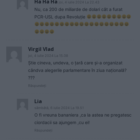
Ha Ha Ha
joi, 4 iulie 2024 La 22.43
Nu, ca 200 de miliarde de dolari cât a furat
PCR-USL dupa Revoluție
Virgil Vlad
joi, 4 iulie 2024 La 15.08
Știe cineva, undeva, o țară care și-a organizat
cândva alegerile parlamentare în ziua națională?
???
Răspundeți
Lia
sâmbătă, 6 iulie 2024 La 19.51
O fi vreuna bananiera ,ca la astea ne pregatesc
ciordacii sa ajungem ,cu ei!
Răspundeți