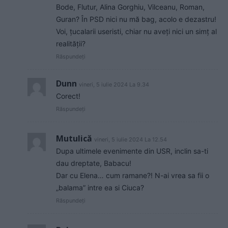
Bode, Flutur, Alina Gorghiu, Vilceanu, Roman,
Guran? În PSD nici nu mă bag, acolo e dezastru!
Voi, țucalarii useristi, chiar nu aveți nici un simț al
realității?
Răspundeți
Dunn
vineri, 5 iulie 2024 La 9.34
Corect!
Răspundeți
Mutulică
vineri, 5 iulie 2024 La 12.54
Dupa ultimele evenimente din USR, inclin sa-ti
dau dreptate, Babacu!
Dar cu Elena… cum ramane?! N-ai vrea sa fii o
„balama” intre ea si Ciuca?
Răspundeți