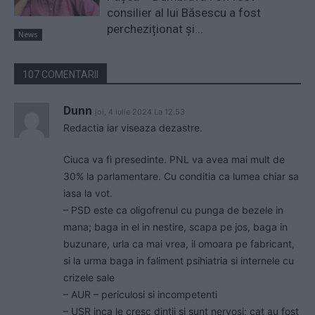
consilier al lui Băsescu a fost
percheziționat și...
News
107 COMENTARII
Dunn
joi, 4 iulie 2024 La 12.53
Redactia iar viseaza dezastre.
Ciuca va fi presedinte. PNL va avea mai mult de
30% la parlamentare. Cu conditia ca lumea chiar sa
iasa la vot.
– PSD este ca oligofrenul cu punga de bezele in
mana; baga in el in nestire, scapa pe jos, baga in
buzunare, urla ca mai vrea, il omoara pe fabricant,
si la urma baga in faliment psihiatria si internele cu
crizele sale
– AUR – periculosi si incompetenti
– USR inca le cresc dintii si sunt nervosi; cat au fost