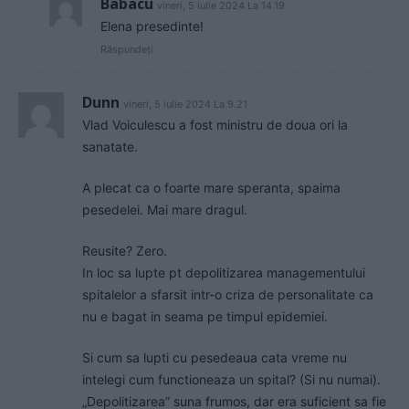
Babacu
vineri, 5 iulie 2024 La 14.19
Elena presedinte!
Răspundeți
Dunn
vineri, 5 iulie 2024 La 9.21
Vlad Voiculescu a fost ministru de doua ori la
sanatate.
A plecat ca o foarte mare speranta, spaima
pesedelei. Mai mare dragul.
Reusite? Zero.
In loc sa lupte pt depolitizarea managementului
spitalelor a sfarsit intr-o criza de personalitate ca
nu e bagat in seama pe timpul epidemiei.
Si cum sa lupti cu pesedeaua cata vreme nu
intelegi cum functioneaza un spital? (Si nu numai).
„Depolitizarea” suna frumos, dar era suficient sa fie