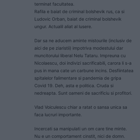
terminat facultatea.
Rafila e baiat de criminal bolshevik rus, ca si
Ludovic Orban, baiat de criminal bolshevik
ungur. Actualil aliat al lusere.
Dar sa ne aducem aminte mistourile (inclusiv de
aici de pe ziaristii) impotriva modestului dar
muncitorului liberal Nelu Tataru. Impreuna cu
Nicolaescu, doi indivizi sacrificabili, carora li s-a
pus in mana cate un carbune incins. Desfiintatea
spitalelor falimentare si pandemia de gripa
Covid 19. Deh, asta e politica. Cruda si
nedreapta. Sunt oameni de sacrificiu si profitori.
Vlad Voiculescu chiar a ratat o sansa unica sa
faca lucruri importante.
Incercati sa manipulati un om care tine minte.
Nu e un comportament cinstit, nici de domn.