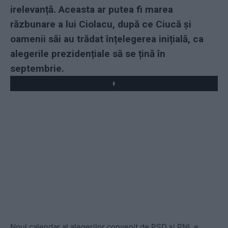
irelevanță. Aceasta ar putea fi marea
răzbunare a lui Ciolacu, după ce Ciucă și
oamenii săi au trădat înțelegerea inițială, ca
alegerile prezidențiale să se țină în
septembrie.
Play
Noul calendar al alegerilor convenit de PSD și PNL e