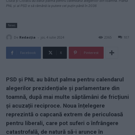
Ciucă și Ciolacu au bătut palma pentru calendarul alegerilor din toamnă. Planul
PNL și al PSD e să rămână la putere cel puțin până în 2036
News
-
De
Redacţia
joi, 4 iulie 2024
2365
107
Facebook
X
Pinterest
PSD și PNL au bătut palma pentru calendarul
alegerilor prezidențiale și parlamentare din
toamnă, după mai multe săptămâni de fricțiuni
și acuzații reciproce. Noua înțelegere
reprezintă o capcană extrem de periculoasă
pentru liberali, care pot suferi o înfrângere
catastrofală, de natură să-i arunce în