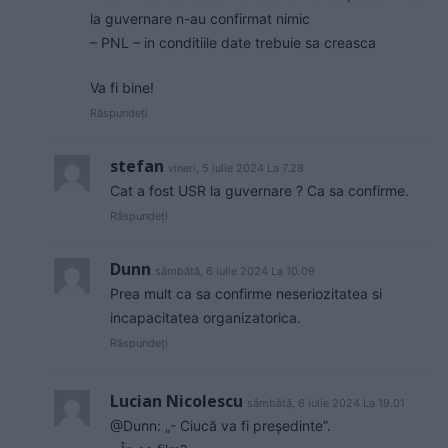
la guvernare n-au confirmat nimic
– PNL – in conditiile date trebuie sa creasca
Va fi bine!
Răspundeți
stefan
vineri, 5 iulie 2024 La 7.28
Cat a fost USR la guvernare ? Ca sa confirme.
Răspundeți
Dunn
sâmbătă, 6 iulie 2024 La 10.09
Prea mult ca sa confirme neseriozitatea si
incapacitatea organizatorica.
Răspundeți
Lucian Nicolescu
sâmbătă, 6 iulie 2024 La 19.01
@Dunn: „- Ciucă va fi președinte”.