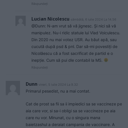
Răspundeți
Lucian Nicolescu
sâmbătă, 6 iulie 2024 La 14.56
@Dunn: N-am vrut să vă jignesc. Și nici să vă
manipulez. Nu-i ridic statuie lui Vlad Voiculescu.
Din 2020 nu mai votez USR. Au băut apă, sau
cucută după psd & pnl. Dar să-mi povestiți de
Nicolăescu că a fost sacrificat de partid e o
inepție. Cum să pui dle contabil la MS.
Răspundeți
Dunn
vineri, 5 iulie 2024 La 9.32
Primarul pesedist, nu a mai contat.
Cat de prost sa fii sa ii impiedici sa se vaccineze pe
aia care vor, si sa-i obligi sa se vaccineze pe aia
care nu vor. Minunat, cu o singura mana
baietzashul a deraiat campania de vaccinare. A