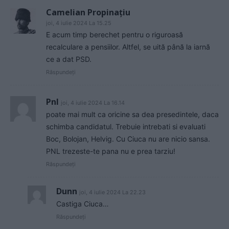
Camelian Propinațiu
joi, 4 iulie 2024 La 15.25
E acum timp berechet pentru o riguroasă
recalculare a pensiilor. Altfel, se uită până la iarnă
ce a dat PSD.
Răspundeți
Pnl
joi, 4 iulie 2024 La 16.14
poate mai mult ca oricine sa dea presedintele, daca
schimba candidatul. Trebuie intrebati si evaluati
Boc, Bolojan, Helvig. Cu Ciuca nu are nicio sansa.
PNL trezeste-te pana nu e prea tarziu!
Răspundeți
Dunn
joi, 4 iulie 2024 La 22.23
Castiga Ciuca…
Răspundeți