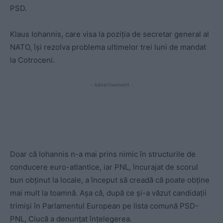
PSD.
Klaus Iohannis, care visa la poziția de secretar general al
NATO, își rezolva problema ultimelor trei luni de mandat
la Cotroceni.
- Advertisement -
Doar că Iohannis n-a mai prins nimic în structurile de
conducere euro-atlantice, iar PNL, încurajat de scorul
bun obținut la locale, a început să creadă că poate obține
mai mult la toamnă. Așa că, după ce și-a văzut candidații
trimiși în Parlamentul European pe lista comună PSD-
PNL, Ciucă a denunțat înțelegerea.