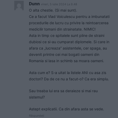
Dunn
vineri, 5 iulie 2024 La 9.48
O alta chestie. (Si mai sunt).
Ce a facut Vlad Voiculescu pentru a imbunatati
procedurile de lucru cu privire la reintoarcerea
medicilir tomani din strainatate. NIMIC!
Asta in timp ce spitalele sunt pline de straini
dubiosi ce si-au cumparat diplomele. Si care in
afara ca „lucreaza” asistentele, cer spaga, au
devenit printre cei mai bogati oameni din
Romania si lasa in schimb sa moara oameni.
Asta cum e? S-a uitat la listele ANI cu asa zis
doctori? Da de ce nu a facut-o? Ca era simplu.
Sau treaba lui era sa deraieze si mai rau
sistemul?
Astept explicatii. Ca din afara asta se vede.
Răspundeți