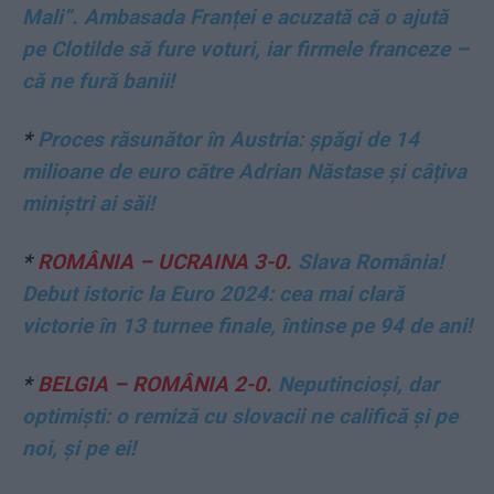
Mali”. Ambasada Franței e acuzată că o ajută
pe Clotilde să fure voturi, iar firmele franceze –
că ne fură banii!
*
Proces răsunător în Austria: șpăgi de 14
milioane de euro către Adrian Năstase și câțiva
miniștri ai săi!
*
ROMÂNIA – UCRAINA 3-0.
Slava România!
Debut istoric la Euro 2024: cea mai clară
victorie în 13 turnee finale, întinse pe 94 de ani!
*
BELGIA – ROMÂNIA 2-0.
Neputincioși, dar
optimiști: o remiză cu slovacii ne califică și pe
noi, și pe ei!