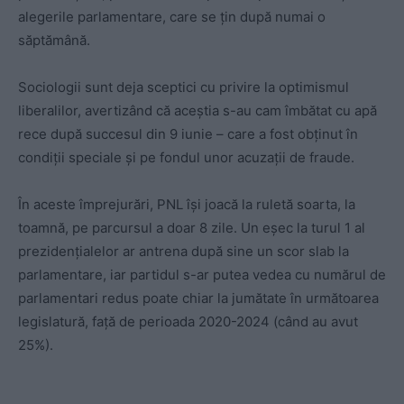
alegerile parlamentare, care se țin după numai o
săptămână.
Sociologii sunt deja sceptici cu privire la optimismul
liberalilor, avertizând că aceștia s-au cam îmbătat cu apă
rece după succesul din 9 iunie – care a fost obținut în
condiții speciale și pe fondul unor acuzații de fraude.
În aceste împrejurări, PNL își joacă la ruletă soarta, la
toamnă, pe parcursul a doar 8 zile. Un eșec la turul 1 al
prezidențialelor ar antrena după sine un scor slab la
parlamentare, iar partidul s-ar putea vedea cu numărul de
parlamentari redus poate chiar la jumătate în următoarea
legislatură, față de perioada 2020-2024 (când au avut
25%).