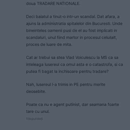
doua TRADARE NATIONALE.
Deci baiatul a tinut-o intr-un scandal. Dat afara, a
ajuns la administratia spitalelor din Bucuresti. Unde
bineinteles oamenii pusi de el au fost implicati in
scandaluri, unul fiind martor in procesul celuilalt,
proces de luare de mita.
Cat ar trebui sa stea Vlad Voiculescu la MS ca sa
inteleaga lusereul ca omul asta e o catastrofa, si ca
putea fi bagat la inchisoare pentru tradare?
Nah, lusereul l-a trimis in PE pentru merite
deosebite.
Poate ca nu e agent putinist, dar seamana foarte
tare cu unul.
Răspundeți