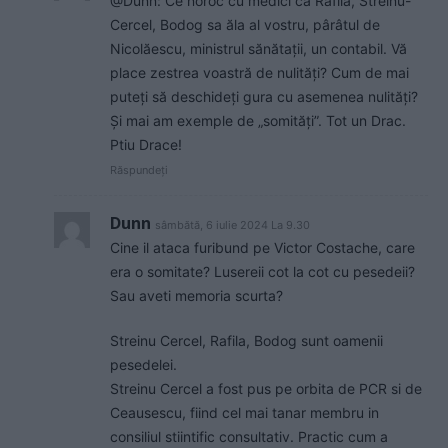
@Dunn: Ce noroc cu medici ca Rafila, Streinu-
Cercel, Bodog sa ăla al vostru, pârâtul de
Nicolăescu, ministrul sănătații, un contabil. Vă
place zestrea voastră de nulități? Cum de mai
puteți să deschideți gura cu asemenea nulități?
Și mai am exemple de „somități”. Tot un Drac.
Ptiu Drace!
Răspundeți
Dunn
sâmbătă, 6 iulie 2024 La 9.30
Cine il ataca furibund pe Victor Costache, care
era o somitate? Lusereii cot la cot cu pesedeii?
Sau aveti memoria scurta?
Streinu Cercel, Rafila, Bodog sunt oamenii
pesedelei.
Streinu Cercel a fost pus pe orbita de PCR si de
Ceausescu, fiind cel mai tanar membru in
consiliul stiintific consultativ. Practic cum a