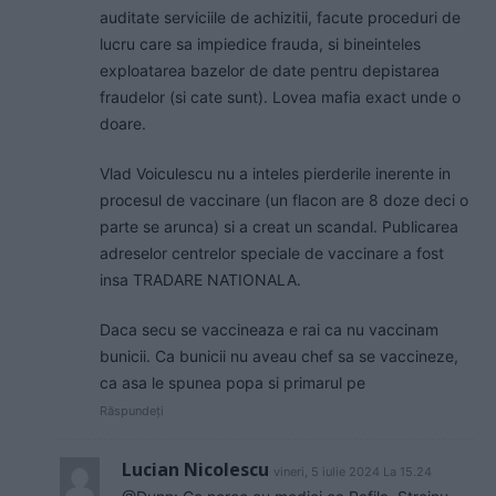
auditate serviciile de achizitii, facute proceduri de
lucru care sa impiedice frauda, si bineinteles
exploatarea bazelor de date pentru depistarea
fraudelor (si cate sunt). Lovea mafia exact unde o
doare.
Vlad Voiculescu nu a inteles pierderile inerente in
procesul de vaccinare (un flacon are 8 doze deci o
parte se arunca) si a creat un scandal. Publicarea
adreselor centrelor speciale de vaccinare a fost
insa TRADARE NATIONALA.
Daca secu se vaccineaza e rai ca nu vaccinam
bunicii. Ca bunicii nu aveau chef sa se vaccineze,
ca asa le spunea popa si primarul pe
Răspundeți
Lucian Nicolescu
vineri, 5 iulie 2024 La 15.24