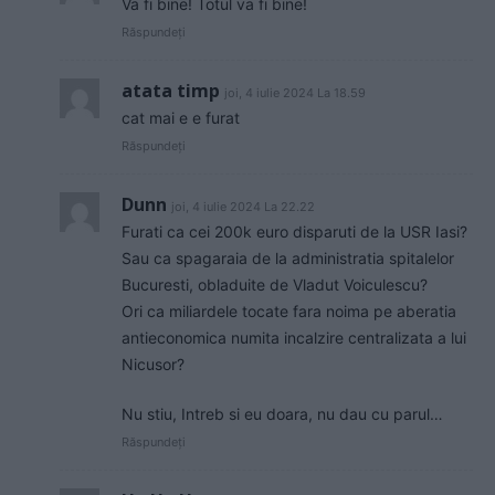
Va fi bine! Totul va fi bine!
Răspundeți
atata timp
joi, 4 iulie 2024 La 18.59
cat mai e e furat
Răspundeți
Dunn
joi, 4 iulie 2024 La 22.22
Furati ca cei 200k euro disparuti de la USR Iasi?
Sau ca spagaraia de la administratia spitalelor
Bucuresti, obladuite de Vladut Voiculescu?
Ori ca miliardele tocate fara noima pe aberatia
antieconomica numita incalzire centralizata a lui
Nicusor?
Nu stiu, Intreb si eu doara, nu dau cu parul…
Răspundeți