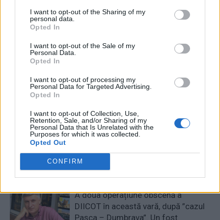
I want to opt-out of the Sharing of my
personal data.
RELATED ARTICLES
Opted In
I want to opt-out of the Sale of my
Comisia Europeană, după ororile
Personal Data.
comise de PSD-AUR: ”Vom analiza
Opted In
cu atenție modificările aduse legii.
I want to opt-out of processing my
Există riscul unor consecințe
Personal Data for Targeted Advertising.
financiare”
Opted In
Main
I want to opt-out of Collection, Use,
Sabotaj grav al PNRR, de către
Retention, Sale, and/or Sharing of my
tabăra anti-europeană PSD-AUR:
Personal Data that Is Unrelated with the
Purposes for which it was collected.
pierdem 5 miliarde de euro și nu
Opted Out
câștigăm niciun kilowatt! Explicațiile
convingătoare ale ministrului
CONFIRM
Pîslaru
News
A doua operațiune obscenă a
DIICOT în această vară, după ”cazul
Pașca – Dumbrava”. Un fost