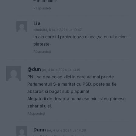
– În ce film?
Răspundeți
Lia
sâmbătă, 6 iulie 2024 La 19.47
In ala care i-l proiecteaza ciuca ,sa nu uite cine-l
plateste.
Răspundeți
@dun
joi, 4 iulie 2024 La 13.15
PNL sa dea colac zilei in care va mai prinde
Parlamentul! S-a maritat cu PSD, poate sa fie
absorbit si bagat sub plapuma!
Alegatorii de dreapta nu halesc mici si nu primesc
zahar si ulei.
Răspundeți
Dunn
joi, 4 iulie 2024 La 14.38