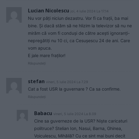
Lucian Nicolescu
joi, 4 iulie 2024 La 17.14
Nu vor păți niciun dezastru. Vor fi ca frații, ba mai
bine. Și dacă stăm să ne hlizim la televizor să nu ne
mirăm că vom fi conduși de către acești ignoranți-
nepregătiți nu 10 ci, ca Cesușescu 24 de ani. Care
vom apuca.
E jale mare fraților!
Răspundeți
stefan
vineri, 5 iulie 2024 La 7.29
Cat a fost USR la guvernare ? Ca sa confirme.
Răspundeți
Babacu
vineri, 5 iulie 2024 La 8.09
Cine sa guverneze de la USR? Niște caricaturi
politruce? Stelian Ion, Nasui, Barna, Ghinea,
Voiculescu, Mihăilă? Cu ce sint mai buni decit