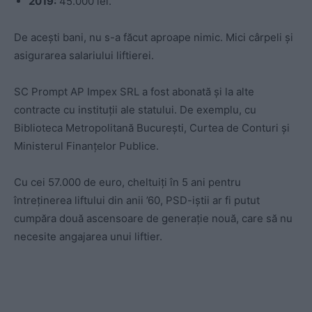
2019:
45.000 lei.
De acești bani, nu s-a făcut aproape nimic. Mici cârpeli și
asigurarea salariului liftierei.
SC Prompt AP Impex SRL a fost abonată și la alte
contracte cu instituții ale statului. De exemplu, cu
Biblioteca Metropolitană București, Curtea de Conturi și
Ministerul Finanțelor Publice.
Cu cei 57.000 de euro, cheltuiți în 5 ani pentru
întreținerea liftului din anii ’60, PSD-iștii ar fi putut
cumpăra două ascensoare de generație nouă, care să nu
necesite angajarea unui liftier.