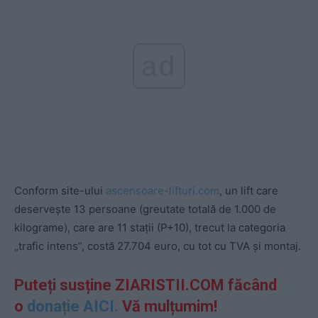
ad
Conform site-ului
ascensoare-lifturi.com
, un lift care
deservește 13 persoane (greutate totală de 1.000 de
kilograme), care are 11 stații (P+10), trecut la categoria
„trafic intens”, costă 27.704 euro, cu tot cu TVA și montaj.
Puteți susține ZIARISTII.COM făcând
o
donație AICI.
Vă mulțumim!