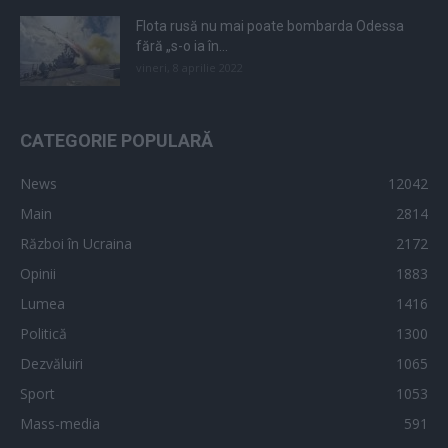
Flota rusă nu mai poate bombarda Odessa
fără „s-o ia în...
vineri, 8 aprilie 2022
CATEGORIE POPULARĂ
News
12042
Main
2814
Război în Ucraina
2172
Opinii
1883
Lumea
1416
Politică
1300
Dezvăluiri
1065
Sport
1053
Mass-media
591