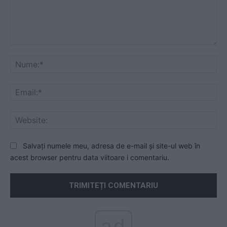
Comentariu:
Nu
Ema
Web
Salvați numele meu, adresa de e-mail și site-ul web în
acest browser pentru data viitoare i comentariu.
ad