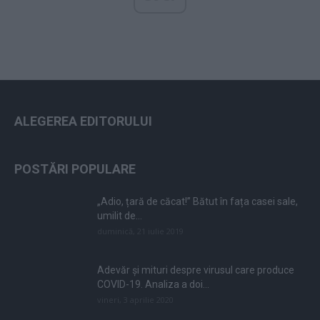
ALEGEREA EDITORULUI
POSTĂRI POPULARE
„Adio, țară de căcat!” Bătut în fața casei sale,
umilit de...
duminică, 21 iulie 2019
Adevăr și mituri despre virusul care produce
COVID-19. Analiza a doi...
vineri, 3 aprilie 2020