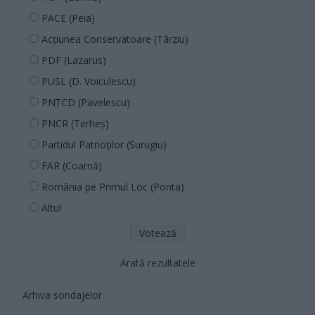
PACE (Peia)
Acțiunea Conservatoare (Târziu)
PDF (Lazarus)
PUSL (D. Voiculescu)
PNȚCD (Pavelescu)
PNCR (Terheș)
Partidul Patrioților (Surugiu)
FAR (Coarnă)
România pe Primul Loc (Ponta)
Altul
Arată rezultatele
Arhiva sondajelor