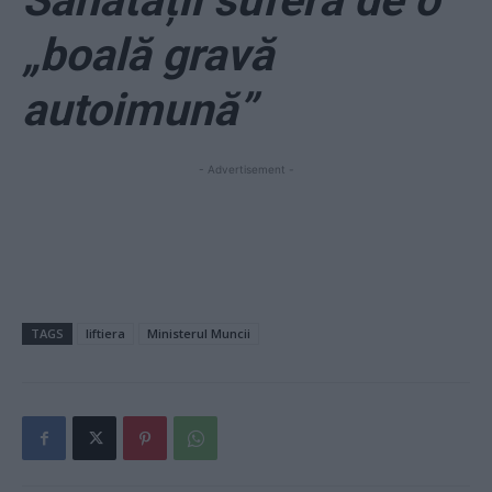
Sănătății suferă de o
„boală gravă
autoimună”
- Advertisement -
TAGS
liftiera
Ministerul Muncii