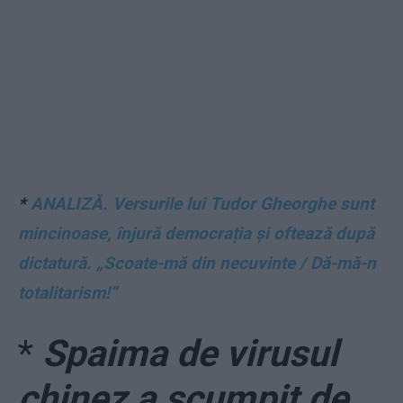
*
ANALIZĂ. Versurile lui Tudor Gheorghe sunt
mincinoase, înjură democrația și oftează după
dictatură. „Scoate-mă din necuvinte / Dă-mă-n
totalitarism!”
*
Spaima de virusul
chinez a scumpit de