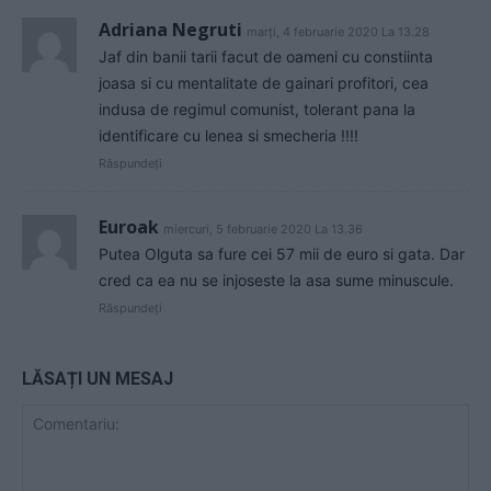
Adriana Negruti
marți, 4 februarie 2020 La 13.28
Jaf din banii tarii facut de oameni cu constiinta
joasa si cu mentalitate de gainari profitori, cea
indusa de regimul comunist, tolerant pana la
identificare cu lenea si smecheria !!!!
Răspundeți
Euroak
miercuri, 5 februarie 2020 La 13.36
Putea Olguta sa fure cei 57 mii de euro si gata. Dar
cred ca ea nu se injoseste la asa sume minuscule.
Răspundeți
LĂSAȚI UN MESAJ