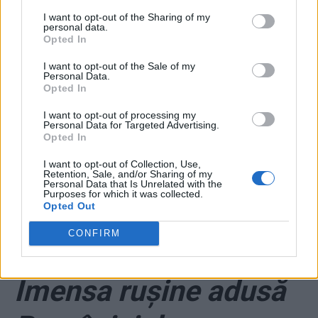
I want to opt-out of the Sharing of my
apropie de 50%!
personal data.
Opted In
Ascensiune şi pentru
I want to opt-out of the Sale of my
Personal Data.
Opted In
USR-PLUS. Partidele
I want to opt-out of processing my
lui Ponta şi Tăriceanu
Personal Data for Targeted Advertising.
Opted In
se duc la vale
I want to opt-out of Collection, Use,
Retention, Sale, and/or Sharing of my
Personal Data that Is Unrelated with the
Purposes for which it was collected.
Opted Out
*
„Cazul Ditrău” pe
CONFIRM
înțelesul tuturor.
Imensa rușine adusă