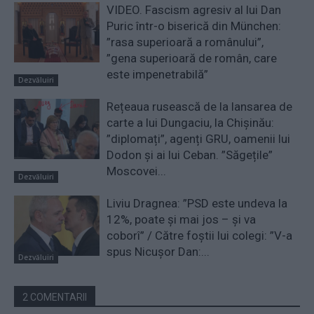
VIDEO. Fascism agresiv al lui Dan
Puric într-o biserică din München:
”rasa superioară a românului”,
”gena superioară de român, care
este impenetrabilă”
Dezvăluiri
Rețeaua rusească de la lansarea de
carte a lui Dungaciu, la Chișinău:
”diplomați”, agenți GRU, oamenii lui
Dodon și ai lui Ceban. ”Săgețile”
Moscovei...
Dezvăluiri
Liviu Dragnea: ”PSD este undeva la
12%, poate și mai jos – și va
coborî” / Către foștii lui colegi: ”V-a
spus Nicușor Dan:...
Dezvăluiri
2 COMENTARII