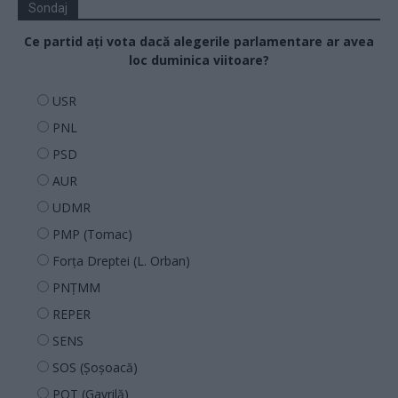
Sondaj
Ce partid ați vota dacă alegerile parlamentare ar avea
loc duminica viitoare?
USR
PNL
PSD
AUR
UDMR
PMP (Tomac)
Forța Dreptei (L. Orban)
PNȚMM
REPER
SENS
SOS (Șoșoacă)
POT (Gavrilă)