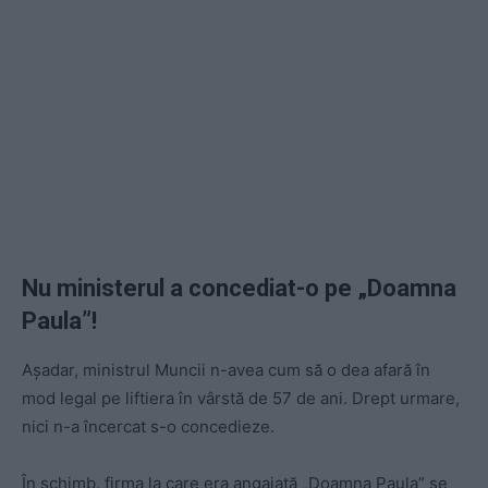
Nu ministerul a concediat-o pe „Doamna
Paula”!
Așadar, ministrul Muncii n-avea cum să o dea afară în
mod legal pe liftiera în vârstă de 57 de ani. Drept urmare,
nici n-a încercat s-o concedieze.
În schimb, firma la care era angajată „Doamna Paula” se