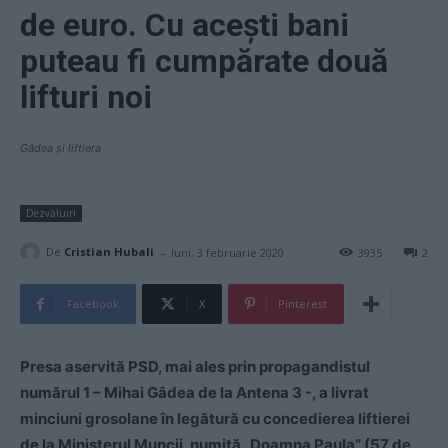
de euro. Cu acești bani
puteau fi cumpărate două
lifturi noi
Gâdea și liftiera
Dezvăluiri
-
De
Cristian Hubali
luni, 3 februarie 2020
3935
2
Facebook
X
Pinterest
Presa aservită PSD, mai ales prin propagandistul
numărul 1 – Mihai Gâdea de la Antena 3 -, a livrat
minciuni grosolane în legătură cu concedierea liftierei
de la Ministerul Muncii, numită „Doamna Paula” (57 de