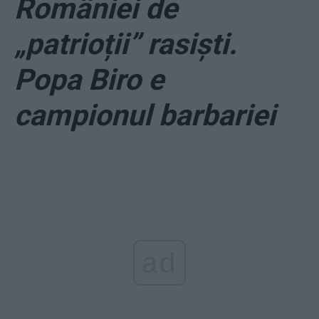
României de
„patrioții” rasiști.
Popa Biro e
campionul barbariei
ad