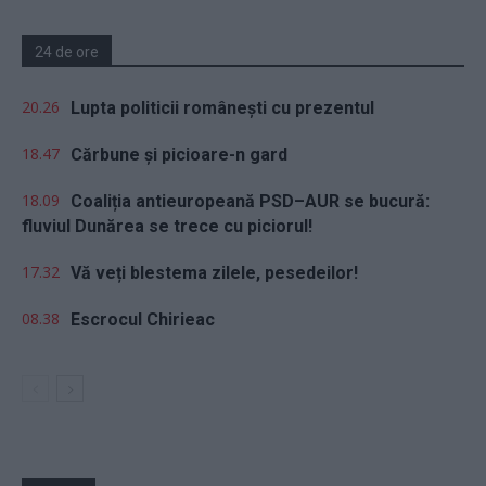
24 de ore
20.26
Lupta politicii românești cu prezentul
18.47
Cărbune și picioare-n gard
18.09
Coaliția antieuropeană PSD–AUR se bucură:
fluviul Dunărea se trece cu piciorul!
17.32
Vă veți blestema zilele, pesedeilor!
08.38
Escrocul Chirieac