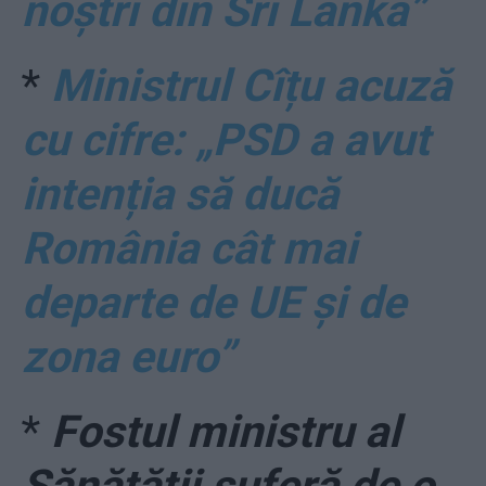
noștri din Sri Lanka”
*
Ministrul Cîțu acuză
cu cifre: „PSD a avut
intenția să ducă
România cât mai
departe de UE și de
zona euro”
*
Fostul ministru al