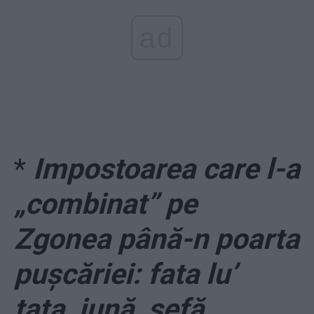
ad
*
Impostoarea care l-a
„combinat” pe
Zgonea până-n poarta
pușcăriei: fata lu’
tata, jună, șefă,