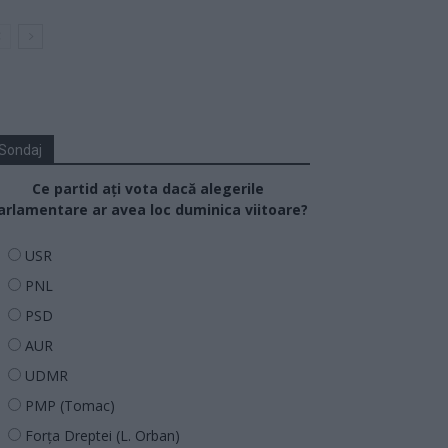
Sondaj
Ce partid ați vota dacă alegerile
arlamentare ar avea loc duminica viitoare?
USR
PNL
PSD
AUR
UDMR
PMP (Tomac)
Forța Dreptei (L. Orban)