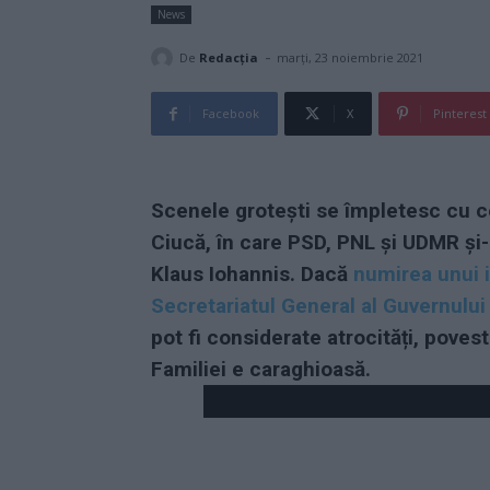
News
-
De
Redacţia
marți, 23 noiembrie 2021
Facebook
X
Pinterest
Scenele grotești se împletesc cu c
Ciucă, în care PSD, PNL și UDMR și
Klaus Iohannis. Dacă
numirea unui i
Secretariatul General al Guvernului
pot fi considerate atrocități, povest
Familiei e caraghioasă.