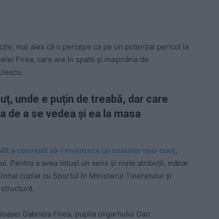
cție, mai ales că o percepe ca pe un potențial pericol la
rielei Firea, care are în spate și mașinăria de
ulescu.
uț, unde e puțin de treabă, dar care
ea de a se vedea și ea la masa
R a convenit să-i inventeze un minister nou-nouț
,
lui. Pentru a avea totuși un sens și niște atribuții, măcar
țional cuplat cu Sportul în Ministerul Tineretului și
 structură.
țioasei Gabriela Firea, pupila oligarhului Dan