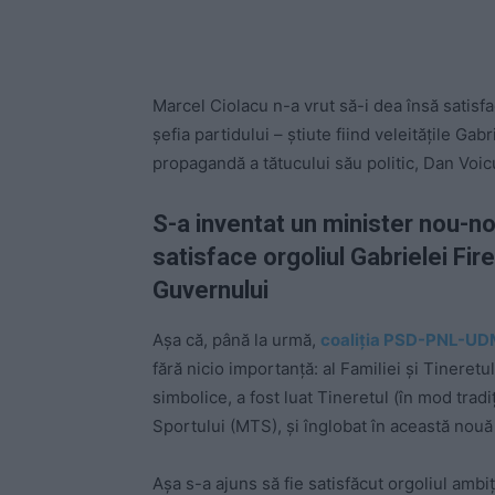
Marcel Ciolacu n-a vrut să-i dea însă satisfa
șefia partidului – știute fiind veleitățile Gab
propagandă a tătucului său politic, Dan Voic
S-a inventat un minister nou-no
satisface orgoliul Gabrielei Fir
Guvernului
Așa că, până la urmă,
coaliția PSD-PNL-UDM
fără nicio importanță: al Familiei și Tineretu
simbolice, a fost luat Tineretul (în mod tradi
Sportului (MTS), și înglobat în această nouă
Așa s-a ajuns să fie satisfăcut orgoliul ambi