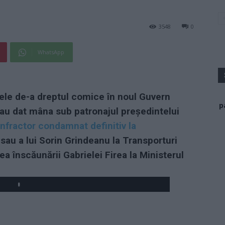
3548
0
WhatsApp
ele de-a dreptul comice în noul Guvern
p
-au dat mâna sub patronajul președintelui
nfractor condamnat definitiv la
sau a lui Sorin Grindeanu la Transporturi
ea înscăunării Gabrielei Firea la Ministerul