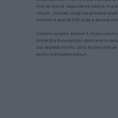
mult de muncă, răspunderea mare și, în acel
refuzat. „Sunt alți colegi mai pricepuți decâ
intra într-o ședință PSD unde a declinat ofer
Conform surselor Antenei 3, Firea a cerut u
primăriță a Bucureștiului căuta ceva cu denu
mai degrabă onorific, să nu fie prea mult de 
pentru eventualele eșecuri.
-