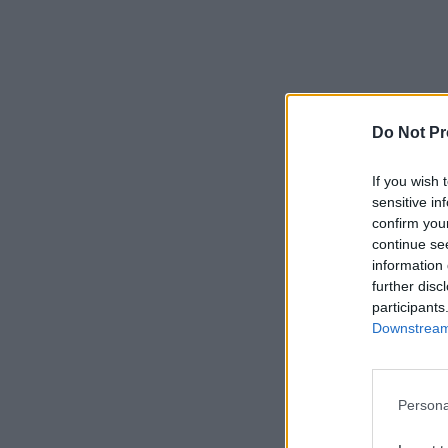
Do Not Pr
If you wish 
sensitive in
confirm you
continue se
information 
further disc
participants
Downstream 
Persona