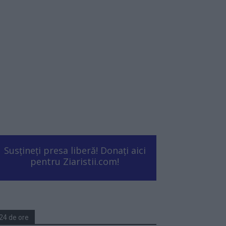
Susțineți presa liberă! Donați aici
pentru Ziaristii.com!
24 de ore