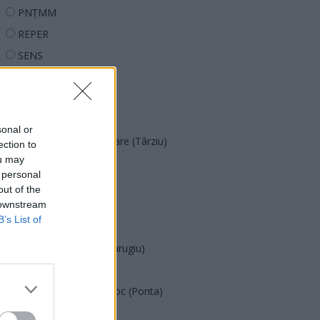
PNȚMM
REPER
SENS
SOS (Șoșoacă)
POT (Gavrilă)
PACE (Peia)
sonal or
Acțiunea Conservatoare (Târziu)
ection to
ou may
PDF (Lazarus)
 personal
PUSL (D. Voiculescu)
out of the
 downstream
PNȚCD (Pavelescu)
B’s List of
PNCR (Terheș)
Partidul Patrioților (Surugiu)
FAR (Coarnă)
România pe Primul Loc (Ponta)
Altul