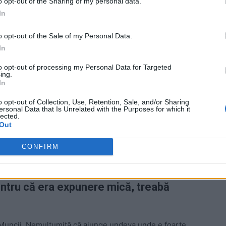
ad
o opt-out of the Sharing of my personal data.
In
o opt-out of the Sale of my Personal Data.
In
to opt-out of processing my Personal Data for Targeted
ing.
In
risca să rămână fără portofoliu în Guvernul Ciucă,
o opt-out of Collection, Use, Retention, Sale, and/or Sharing
t stânjenitoare pe ambițioasa consoartă a primarului
ersonal Data that Is Unrelated with the Purposes for which it
lected.
nunțase deja că bagă în Guvern toți oamenii săi din
Out
au toți acolo, Tudose și Stănescu au refuzat, iar
in 2023, fosta prezentatoare de la Antena 1 rămânea de
CONFIRM
pentru că era expunere mică, treabă
rul Muncii. Nemulțumită că ajunge undeva unde e foarte