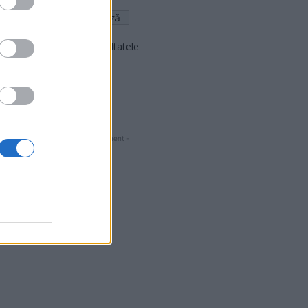
Arată rezultatele
Arhiva sondajelor
- Advertisment -