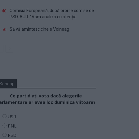
.40
Comisia Europeană, după ororile comise de
PSD-AUR: ”Vom analiza cu atenție...
.50
Să vă amintesc cine e Voineag
Sondaj
Ce partid ați vota dacă alegerile
arlamentare ar avea loc duminica viitoare?
USR
PNL
PSD