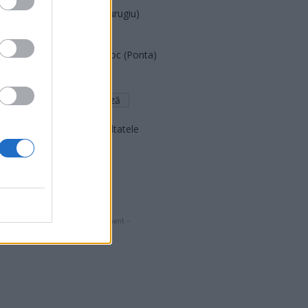
Partidul Patrioților (Surugiu)
FAR (Coarnă)
România pe Primul Loc (Ponta)
Altul
Arată rezultatele
Arhiva sondajelor
- Advertisment -