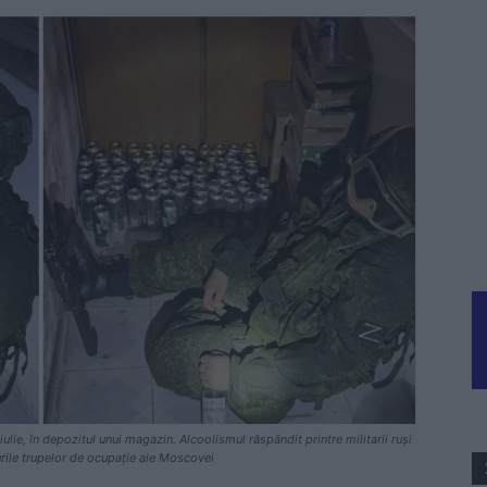
iulie, în depozitul unui magazin. Alcoolismul răspândit printre militarii ruși
urile trupelor de ocupație ale Moscovei