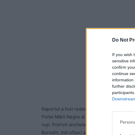
Do Not Pr
If you wish 
sensitive in
confirm you
continue se
information 
further disc
participants
Downstream 
Raportul a fost redactat de Departamentul de 
Flotei Mării Negre al Rusiei și vizează un inc
Persona
ruși. Potrivit anchetei, pe 19 iunie, în jurul 
Borodin, trei ofițeri atașați subdiviziunii For