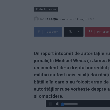
Război în Ucraina
-
De
Redacţia
miercuri, 31 august 2022
Facebook
X
Pinterest
Un raport întocmit de autoritățile r
jurnaliștii Michael Weiss și James
un incident de-a dreptul incredibil p
militari au fost uciși și alți doi răn
bătălie în care s-au folosit arme d
autorităților ruse vorbește despre 
și omucidere.