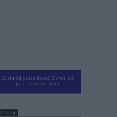
Susțineți presa liberă! Donați aici
pentru Ziaristii.com!
24 de ore