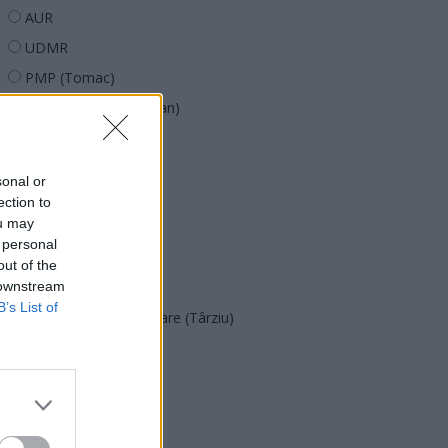
AUR
UDMR
PMP (Tomac)
Forța Dreptei (L. Orban)
PNȚMM
REPER
sonal or
SENS
ection to
ou may
SOS (Șoșoacă)
 personal
POT (Gavrilă)
out of the
 downstream
PACE (Peia)
B’s List of
Acțiunea Conservatoare (Târziu)
PDF (Lazarus)
PUSL (D. Voiculescu)
PNȚCD (Pavelescu)
PNCR (Terheș)