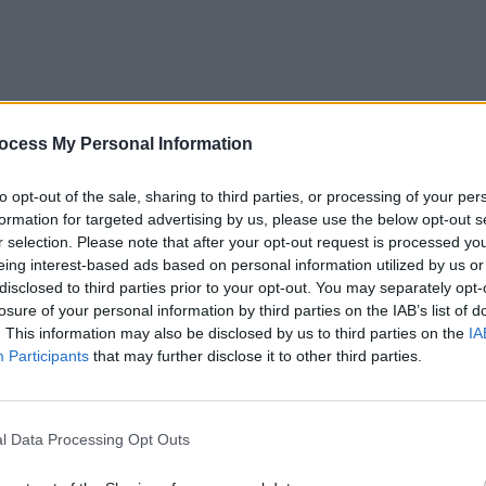
ocess My Personal Information
to opt-out of the sale, sharing to third parties, or processing of your per
formation for targeted advertising by us, please use the below opt-out s
r selection. Please note that after your opt-out request is processed y
eing interest-based ads based on personal information utilized by us or
disclosed to third parties prior to your opt-out. You may separately opt-
losure of your personal information by third parties on the IAB’s list of
. This information may also be disclosed by us to third parties on the
IA
Participants
that may further disclose it to other third parties.
Investigații Militare al Comitetului de Investigații al
ident petrecut la începutul verii chiar între ocupanții
l Data Processing Opt Outs
orei 20.00, Igor Iakubinski, Serghei Privalov și D.A.
ței operative militare nr. 9 a FSB, au intrat în cafeneaua