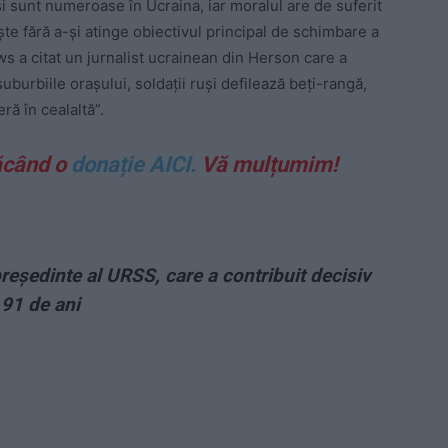
și sunt numeroase în Ucraina, iar moralul are de suferit
te fără a-și atinge obiectivul principal de schimbare a
ws a citat un jurnalist ucrainean din Herson care a
uburbiile orașului, soldații ruși defilează beți-rangă,
eră în cealaltă”.
ăcând o
donație AICI.
Vă mulțumim!
reședinte al URSS, care a contribuit decisiv
 91 de ani