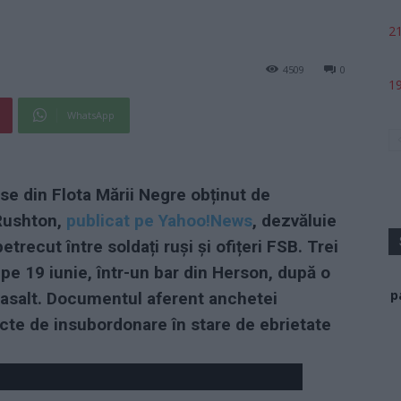
21
4509
0
19
WhatsApp
use din Flota Mării Negre obținut de
 Rushton,
publicat pe Yahoo!News
, dezvăluie
etrecut între soldați ruși și ofițeri FSB. Trei
iți pe 19 iunie, într-un bar din Herson, după o
p
e asalt. Documentul aferent anchetei
acte de insubordonare în stare de ebrietate