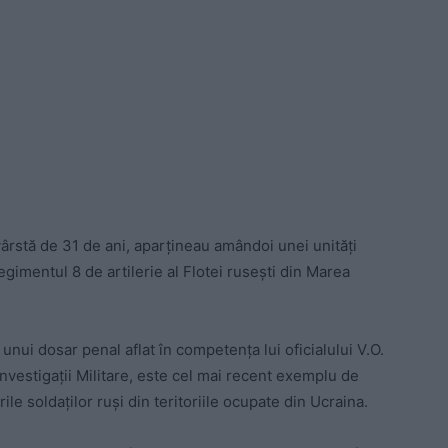
vârstă de 31 de ani, aparțineau amândoi unei unități
imentul 8 de artilerie al Flotei rusești din Marea
nui dosar penal aflat în competența lui oficialului V.O.
vestigații Militare, este cel mai recent exemplu de
ile soldaților ruși din teritoriile ocupate din Ucraina.