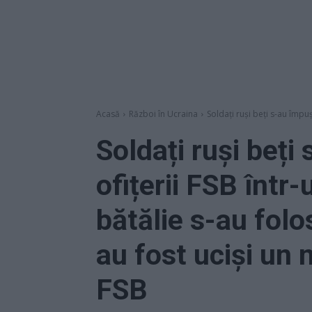
Acasă
Război în Ucraina
Soldați ruși beți s-au împuș
Soldați ruși beți
ofițerii FSB într
bătălie s-au folo
au fost uciși un mi
FSB