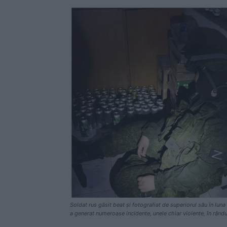
Soldat rus găsit beat și fotografiat de superiorul său în luna 
a generat numeroase incidente, unele chiar violente, în rând