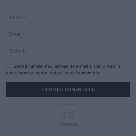
Comentariu:
Nu
Ema
Web
Salvați numele meu, adresa de e-mail și site-ul web în
acest browser pentru data viitoare i comentariu.
ad
- Advertisment -