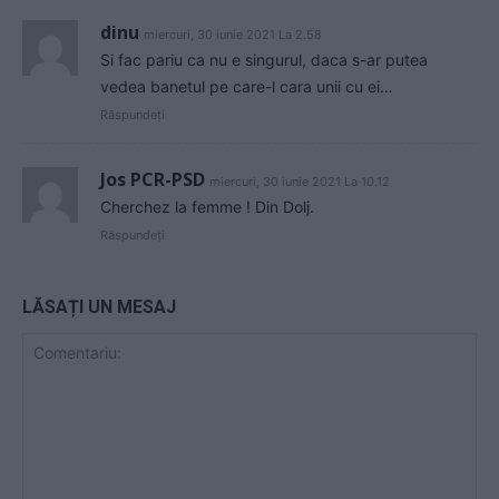
dinu
miercuri, 30 iunie 2021 La 2.58
Si fac pariu ca nu e singurul, daca s-ar putea
vedea banetul pe care-l cara unii cu ei…
Răspundeți
Jos PCR-PSD
miercuri, 30 iunie 2021 La 10.12
Cherchez la femme ! Din Dolj.
Răspundeți
LĂSAȚI UN MESAJ