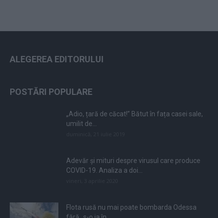
ALEGEREA EDITORULUI
POSTĂRI POPULARE
„Adio, țară de căcat!” Bătut în fața casei sale,
umilit de...
duminică, 21 iulie 2019
Adevăr și mituri despre virusul care produce
COVID-19. Analiza a doi...
vineri, 3 aprilie 2020
Flota rusă nu mai poate bombarda Odessa
fără „s-o ia în...