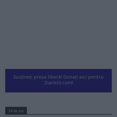
Susțineți presa liberă! Donați aici pentru
Ziaristii.com!
24 de ore