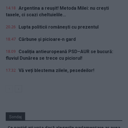
14.18
Argentina a reușit! Metoda Milei: nu crești
taxele, ci scazi cheltuielile...
20.26
Lupta politicii românești cu prezentul
18.47
Cărbune și picioare-n gard
18.09
Coaliția antieuropeană PSD–AUR se bucură:
fluviul Dunărea se trece cu piciorul!
17.32
Vă veți blestema zilele, pesedeilor!
Sondaj
Ce partid ați vota dacă alegerile parlamentare ar avea