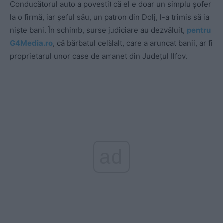
Conducătorul auto a povestit că el e doar un simplu șofer
la o firmă, iar șeful său, un patron din Dolj, l-a trimis să ia
niște bani. În schimb, surse judiciare au dezvăluit,
pentru
G4Media.ro
, că bărbatul celălalt, care a aruncat banii, ar fi
proprietarul unor case de amanet din Județul Ilfov.
ad