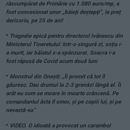
răscumpărat de Primărie cu 1.080 euro/mp, a
fost concesionat unor „băieți deștepți”, la preț
derizoriu, pe 25 de ani!
*
Tragedie epică pentru directorul Ivănescu din
Ministerul Tineretului: într-o singură zi, soția i-
a murit, iar băiatul s-a spânzurat. Soacra i-a
fost răpusă de Covid acum două luni
*
Monstrul din Onești: „Îi promit că tot îl
găuresc. Dau drumul la 2-3 grenăzi lângă el. Îi
arăt eu cum se moare în moarte crâncenă. Pe
comandantul ăsta îl omor, şi pe copiii lui, şi pe
nevastă-sa”
*
VIDEO. O idioată a provocat un carambol