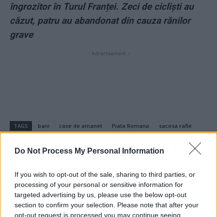
îngrozitor în Turul Franței. Zeci de cicliști au
căzut, patru au abandonat din cauza rănilor
grave
- Advertisement -
TAGS
bani
case de amanet
Piata Romana
sacosa rafie
Do Not Process My Personal Information
If you wish to opt-out of the sale, sharing to third parties, or
processing of your personal or sensitive information for
targeted advertising by us, please use the below opt-out
section to confirm your selection. Please note that after your
opt-out request is processed you may continue seeing
Articolul precedent
Articolul următor