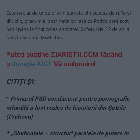
Este neclar de unde provin sumele din sacoșa de rafie și
din plic, precum și destinația lor, așa că Poliția confiscat
banii până la finalizarea anchetei. Șoferul de 32 de ani a
fost, în schimb, lăsat liber.
Puteți susține ZIARISTII.COM făcând
o
donație AICI.
Vă mulțumim!
CITIȚI ȘI:
*
Primarul PSD condamnat pentru pornografie
infantilă a fost reales de locuitorii din Șotrile
(Prahova)
* „Sindicatele – structuri paralele de putere în