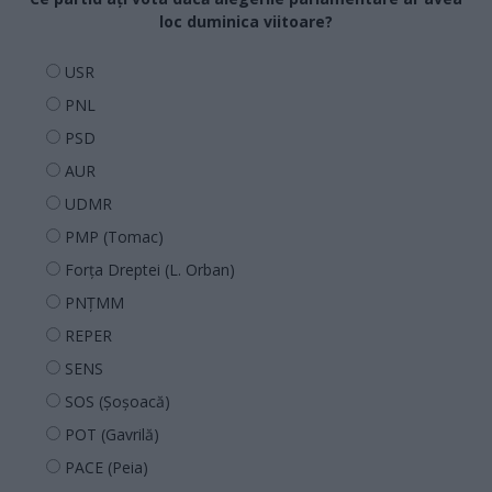
loc duminica viitoare?
USR
PNL
PSD
AUR
UDMR
PMP (Tomac)
Forța Dreptei (L. Orban)
PNȚMM
REPER
SENS
SOS (Șoșoacă)
POT (Gavrilă)
PACE (Peia)