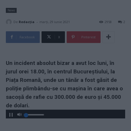
News
-
De
Redacţia
marți, 29 iunie 2021
2958
2
Facebook
X
Pinterest
Un incident absolut bizar a avut loc luni, în
jurul orei 18.00, în centrul Bucureștiului, la
Piața Romană, unde un tânăr a fost găsit de
poliție plimbându-se cu mașina în care avea o
sacoșă de rafie cu 300.000 de euro și 45.000
de dolari.