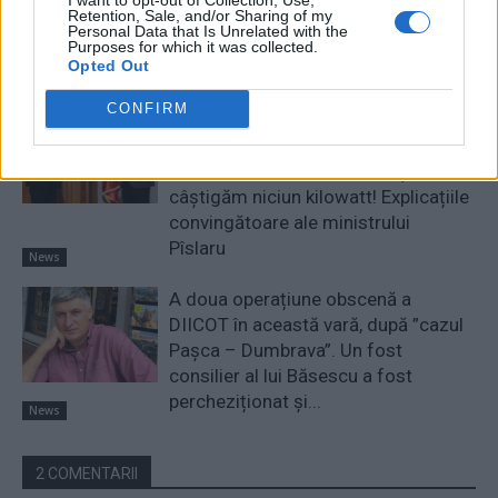
Retention, Sale, and/or Sharing of my
cu atenție modificările aduse legii.
Personal Data that Is Unrelated with the
Există riscul unor consecințe
Purposes for which it was collected.
Opted Out
financiare”
Main
CONFIRM
Sabotaj grav al PNRR, de către
tabăra anti-europeană PSD-AUR:
pierdem 5 miliarde de euro și nu
câștigăm niciun kilowatt! Explicațiile
convingătoare ale ministrului
Pîslaru
News
A doua operațiune obscenă a
DIICOT în această vară, după ”cazul
Pașca – Dumbrava”. Un fost
consilier al lui Băsescu a fost
percheziționat și...
News
2 COMENTARII