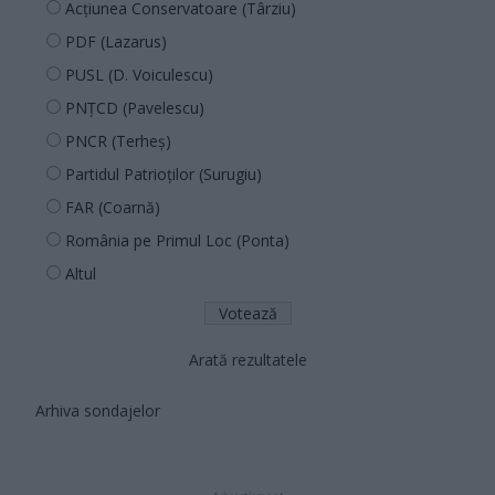
Acțiunea Conservatoare (Târziu)
PDF (Lazarus)
PUSL (D. Voiculescu)
PNȚCD (Pavelescu)
PNCR (Terheș)
Partidul Patrioților (Surugiu)
FAR (Coarnă)
România pe Primul Loc (Ponta)
Altul
Arată rezultatele
Arhiva sondajelor