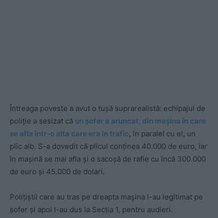
Întreaga poveste a avut o tușă suprarealistă: echipajul de
poliție a sesizat că
un șofer a aruncat, din mașina în care
se afla într-o alta care era în trafic
, în paralel cu el, un
plic alb. S-a dovedit că plicul conținea 40.000 de euro, iar
în mașină se mai afla și o sacoșă de rafie cu încă 300.000
de euro și 45.000 de dolari.
Polițiștii care au tras pe dreapta mașina l-au legitimat pe
șofer și apoi l-au dus la Secția 1, pentru audieri.