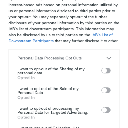
interest-based ads based on personal information utilized by
CCR aprobă tot ce poftește
Cîțu: „Banii din PNRR nu pot
us or personal information disclosed to third parties prior to
PSD. Și revocarea Renatei
avea altă destinație decât
your opt-out. You may separately opt-out of the further
Weber din funcția de Avocat
investițiile, oricât ar saliva
disclosure of your personal information by third parties on the
al Poporului a fost declarată
baronii PSD“
IAB’s list of downstream participants. This information may
neconstituțională
also be disclosed by us to third parties on the
IAB’s List of
Downstream Participants
that may further disclose it to other
third parties.
Redacţia
Personal Data Processing Opt Outs
I want to opt-out of the Sharing of my
personal data.
Opted In
I want to opt-out of the Sale of my
Personal Data.
Opted In
RELATED ARTICLES
I want to opt-out of processing my
Personal Data for Targeted Advertising.
Opted In
Comisia Europeană, după ororile
comise de PSD-AUR: ”Vom analiza
I want to opt-out of Collection, Use,