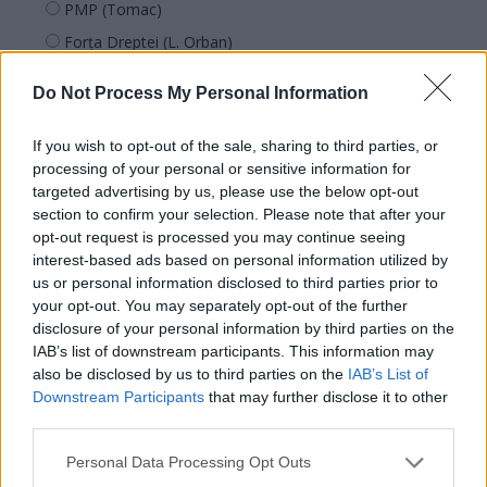
PMP (Tomac)
Forța Dreptei (L. Orban)
PNȚMM
Do Not Process My Personal Information
REPER
SENS
If you wish to opt-out of the sale, sharing to third parties, or
processing of your personal or sensitive information for
SOS (Șoșoacă)
targeted advertising by us, please use the below opt-out
POT (Gavrilă)
section to confirm your selection. Please note that after your
PACE (Peia)
opt-out request is processed you may continue seeing
interest-based ads based on personal information utilized by
Acțiunea Conservatoare (Târziu)
us or personal information disclosed to third parties prior to
PDF (Lazarus)
your opt-out. You may separately opt-out of the further
disclosure of your personal information by third parties on the
PUSL (D. Voiculescu)
IAB’s list of downstream participants. This information may
PNȚCD (Pavelescu)
also be disclosed by us to third parties on the
IAB’s List of
Downstream Participants
that may further disclose it to other
PNCR (Terheș)
third parties.
Partidul Patrioților (Surugiu)
Personal Data Processing Opt Outs
FAR (Coarnă)