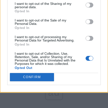
România pe Primul Loc (Ponta)
I want to opt-out of the Sharing of my
personal data.
Altul
Opted In
I want to opt-out of the Sale of my
Personal Data.
Opted In
Arată rezultatele
I want to opt-out of processing my
Arhiva sondajelor
Personal Data for Targeted Advertising.
Opted In
I want to opt-out of Collection, Use,
Retention, Sale, and/or Sharing of my
Personal Data that Is Unrelated with the
Purposes for which it was collected.
Opted Out
CONFIRM
ad