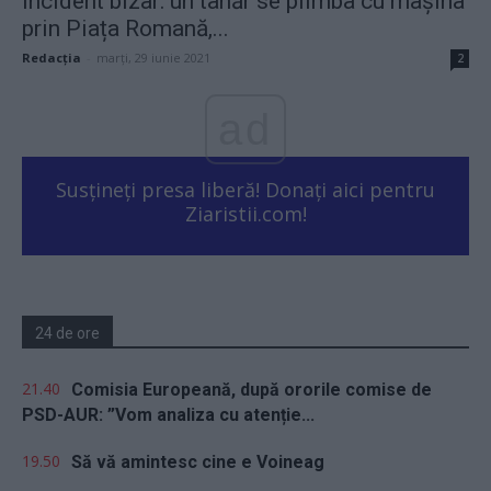
Incident bizar: un tânăr se plimba cu mașina
prin Piața Romană,...
Redacţia
-
marți, 29 iunie 2021
2
ad
Susțineți presa liberă! Donați aici pentru
Ziaristii.com!
24 de ore
21.40
Comisia Europeană, după ororile comise de
PSD-AUR: ”Vom analiza cu atenție...
19.50
Să vă amintesc cine e Voineag