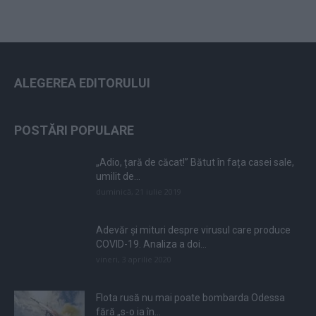
ALEGEREA EDITORULUI
POSTĂRI POPULARE
„Adio, țară de căcat!” Bătut în fața casei sale,
umilit de...
duminică, 21 iulie 2019
Adevăr și mituri despre virusul care produce
COVID-19. Analiza a doi...
vineri, 3 aprilie 2020
Flota rusă nu mai poate bombarda Odessa
fără „s-o ia în...