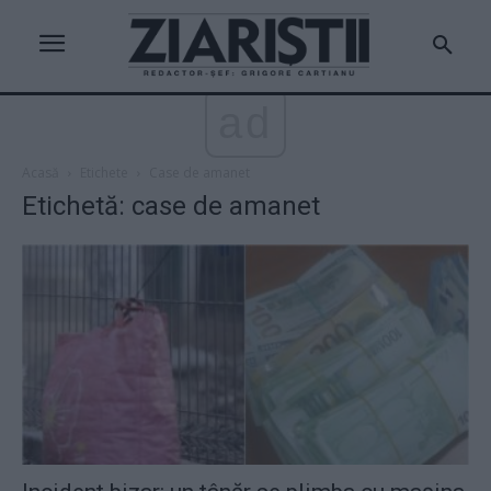
ad
Acasă
Etichete
Case de amanet
Etichetă: case de amanet