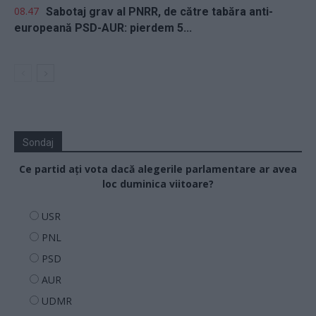
08.47
Sabotaj grav al PNRR, de către tabăra anti-
europeană PSD-AUR: pierdem 5...
Sondaj
Ce partid ați vota dacă alegerile parlamentare ar avea
loc duminica viitoare?
USR
PNL
PSD
AUR
UDMR