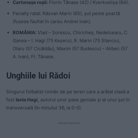
Cartonașe roșii:
Florin Tănase (42) / Kverkveliya (64).
Penalty ratat: Răzvan Marin (65), șut peste poartă
(fusese faultat în careu Andrei Ivan).
ROMÂNIA:
Vlad – Sorescu, Chiricheș, Nedelcearu, C.
Ganea – I. Hagi (75 Keșeru), R. Marin (75 Stanciu),
Olaru (57 Cicâldău), Maxim (57 Budescu) – Alibec (57
A. Ivan), Fl. Tănase.
Unghiile lui Rădoi
Singurul fotbalist român de pe teren care a arătat clasă a
fost
Ianis Hagi,
autorul unor pase geniale și al unui șut în
transversală (în minutul 36, la 0-0).
- Advertisement -