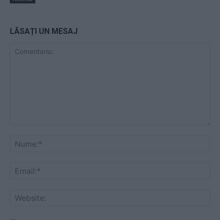
LĂSAȚI UN MESAJ
Comentariu:
Nu
Ema
Web