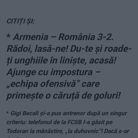
CITIȚI ȘI:
*
Armenia – România 3-2.
Rădoi, lasă-ne! Du-te și roade-
ți unghiile în liniște, acasă!
Ajunge cu impostura –
„echipa ofensivă” care
primește o căruță de goluri!
*
Gigi Becali și-a pus antrenor după un singur
criteriu: telefonul de la FCSB l-a găsit pe
Todoran la mănăstire, „la duhovnic”! Dacă s-ar