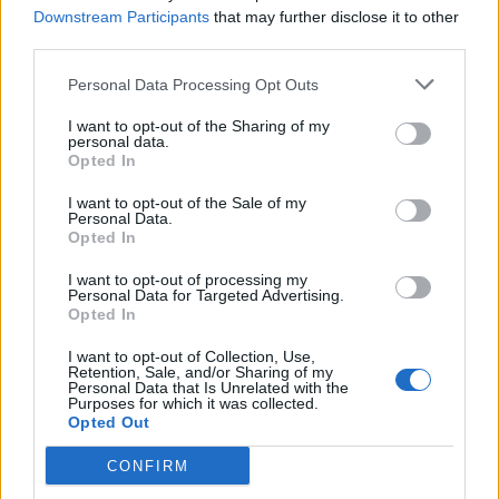
Downstream Participants
that may further disclose it to other
mondial. Cele 5
third parties.
descalificări care l-au
Personal Data Processing Opt Outs
I want to opt-out of the Sharing of my
încoronat ca „rege al
personal data.
Opted In
mojiciilor” pe teren
I want to opt-out of the Sale of my
Personal Data.
Opted In
- Advertisement -
I want to opt-out of processing my
Personal Data for Targeted Advertising.
Opted In
I want to opt-out of Collection, Use,
Retention, Sale, and/or Sharing of my
Personal Data that Is Unrelated with the
Purposes for which it was collected.
Opted Out
TAGS
mirel rădoi
roade unghii
România - Georgia 1-2
CONFIRM