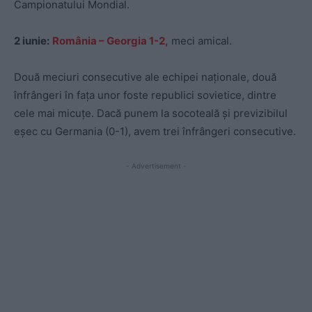
Campionatului Mondial.
2 iunie:
România – Georgia 1-2,
meci amical.
Două meciuri consecutive ale echipei naționale, două
înfrângeri în fața unor foste republici sovietice, dintre
cele mai micuțe. Dacă punem la socoteală și previzibilul
eșec cu Germania (0-1), avem trei înfrângeri consecutive.
- Advertisement -