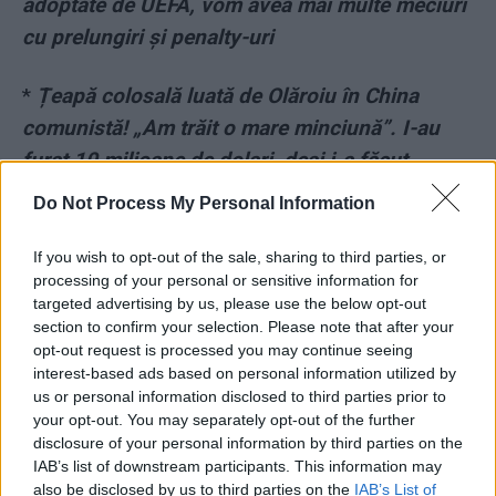
adoptate de UEFA, vom avea mai multe meciuri
cu prelungiri și penalty-uri
*
Țeapă colosală luată de Olăroiu în China
comunistă! „Am trăit o mare minciună”. I-au
furat 10 milioane de dolari, deși i-a făcut
campioni
Do Not Process My Personal Information
*
Clujul mai dă o lecție Bucureștiului: din
If you wish to opt-out of the sale, sharing to third parties, or
această vară va găzdui un turneu de tenis
processing of your personal or sensitive information for
targeted advertising by us, please use the below opt-out
feminin din circuitul mondial
section to confirm your selection. Please note that after your
opt-out request is processed you may continue seeing
*
Ilie Năstase – cel
interest-based ads based on personal information utilized by
us or personal information disclosed to third parties prior to
mai zurbagiu jucător
your opt-out. You may separately opt-out of the further
disclosure of your personal information by third parties on the
IAB’s list of downstream participants. This information may
din istoria tenisului
also be disclosed by us to third parties on the
IAB’s List of