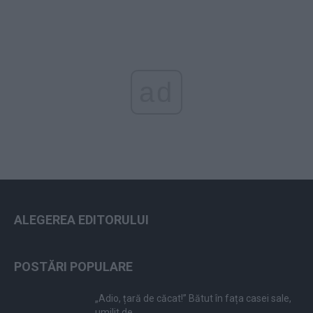
ad
ALEGEREA EDITORULUI
POSTĂRI POPULARE
„Adio, țară de căcat!” Bătut în fața casei sale,
umilit de...