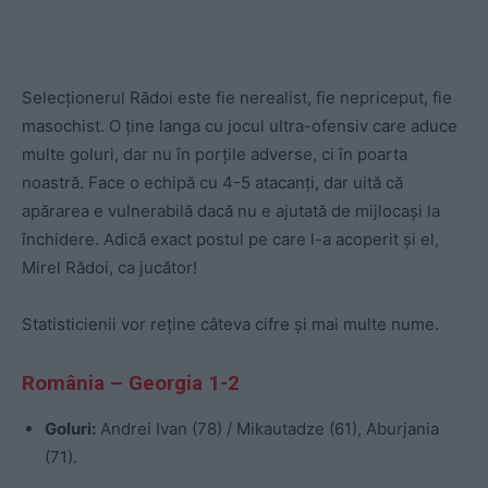
Selecționerul Rădoi este fie nerealist, fie nepriceput, fie
masochist. O ține langa cu jocul ultra-ofensiv care aduce
multe goluri, dar nu în porțile adverse, ci în poarta
noastră. Face o echipă cu 4-5 atacanți, dar uită că
apărarea e vulnerabilă dacă nu e ajutată de mijlocași la
închidere. Adică exact postul pe care l-a acoperit și el,
Mirel Rădoi, ca jucător!
Statisticienii vor reține câteva cifre și mai multe nume.
România – Georgia 1-2
Goluri:
Andrei Ivan (78) / Mikautadze (61), Aburjania
(71).