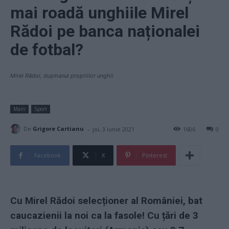
mai roadă unghiile Mirel
Rădoi pe banca naționalei
de fotbal?
Mirel Rădoi, dușmanul propriilor unghii
Main
Sport
-
De
Grigore Cartianu
joi, 3 iunie 2021
1606
0
Facebook
X
Pinterest
Cu Mirel Rădoi selecționer al României, bat
caucazienii la noi ca la fasole! Cu țări de 3