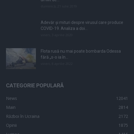
duminică, 21 iulie 2019
Adevăr și mituri despre virusul care produce
COVID-19. Analiza a doi...
vineri, 3 aprilie 2020
Flota rusă nu mai poate bombarda Odessa
fără „s-o ia în...
vineri, 8 aprilie 2022
CATEGORIE POPULARĂ
News
12041
Main
2814
Război în Ucraina
2172
Opinii
1875