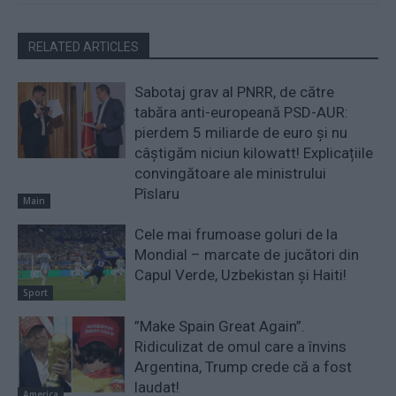
RELATED ARTICLES
Sabotaj grav al PNRR, de către
tabăra anti-europeană PSD-AUR:
pierdem 5 miliarde de euro și nu
câștigăm niciun kilowatt! Explicațiile
convingătoare ale ministrului
Pîslaru
Main
Cele mai frumoase goluri de la
Mondial – marcate de jucători din
Capul Verde, Uzbekistan și Haiti!
Sport
”Make Spain Great Again”.
Ridiculizat de omul care a învins
Argentina, Trump crede că a fost
laudat!
America