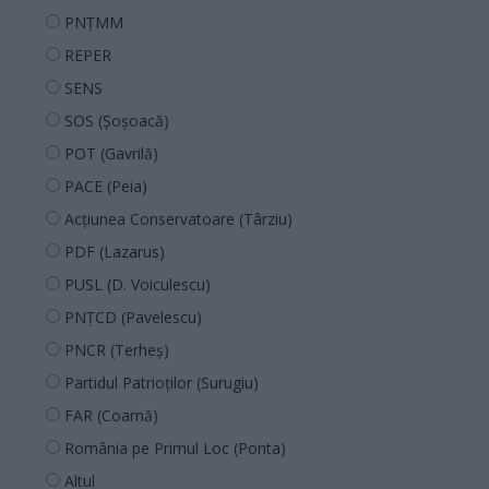
PNȚMM
REPER
SENS
SOS (Șoșoacă)
POT (Gavrilă)
PACE (Peia)
Acțiunea Conservatoare (Târziu)
PDF (Lazarus)
PUSL (D. Voiculescu)
PNȚCD (Pavelescu)
PNCR (Terheș)
Partidul Patrioților (Surugiu)
FAR (Coarnă)
România pe Primul Loc (Ponta)
Altul