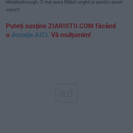
Middlesbrough. O mai avea Rădoi unghii și pentru acest
meci?!
Puteți susține ZIARISTII.COM făcând
o
donație AICI.
Vă mulțumim!
ad