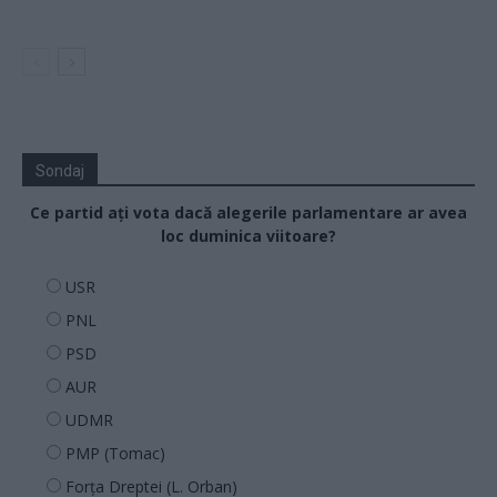
Sondaj
Ce partid ați vota dacă alegerile parlamentare ar avea
loc duminica viitoare?
USR
PNL
PSD
AUR
UDMR
PMP (Tomac)
Forța Dreptei (L. Orban)