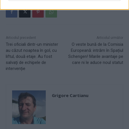
Articolul precedent
Articolul următor
Trei oficiali dintr-un minister
O veste bună de la Comisia
au căzut noaptea în gol, cu
Europeană: intrăm în Spațiul
liftul, două etaje. Au fost
Schengen! Marile avantaje pe
salvați de echipele de
care ni le aduce noul statut
intervenție
Grigore Cartianu