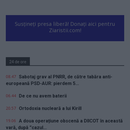
Susțineți presa liberă! Donați aici pentru
Ziaristii.com!
24 de ore
08.47
Sabotaj grav al PNRR, de către tabăra anti-
europeană PSD-AUR: pierdem 5...
06.44
De ce nu avem baterii
20.57
Ortodoxia nucleară a lui Kirill
19.06
A doua operațiune obscenă a DIICOT în această
vară, după ”cazul...