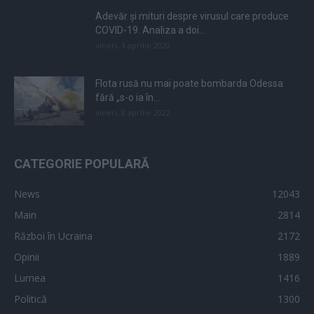
Adevăr și mituri despre virusul care produce
COVID-19. Analiza a doi...
vineri, 3 aprilie 2020
Flota rusă nu mai poate bombarda Odessa
fără „s-o ia în...
vineri, 8 aprilie 2022
CATEGORIE POPULARĂ
News
12043
Main
2814
Război în Ucraina
2172
Opinii
1889
Lumea
1416
Politică
1300