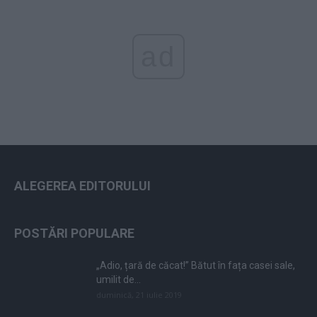
ad
ALEGEREA EDITORULUI
POSTĂRI POPULARE
„Adio, țară de căcat!” Bătut în fața casei sale,
umilit de...
duminică, 21 iulie 2019