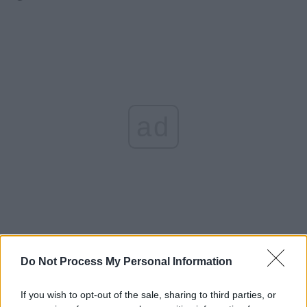
ad
*
România –
Do Not Process My Personal Information
Germania 0-5…
If you wish to opt-out of the sale, sharing to third parties, or