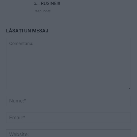
o… RUȘINE!!!
Răspundeți
LĂSAȚI UN MESAJ
Comentariu:
Nu
Ema
Web