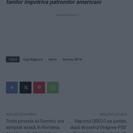
fanilor împotriva patronilor americani
- Advertisement -
TAGS
Cluj-Napoca
tenis
turneu WTA
Articolul precedent
Articolul următor
Trista poveste lui Dumitru: era
Raportul GRECO pe justiție,
așteptat acasă, în România,
după dezastrul Dragnea-PSD: