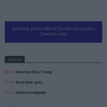
Susțineți presa liberă! Donați aici pentru
Ziaristii.com!
24 de ore
08.59
America fără Trump
21.59
Gura bate guru
20.20
Oameni indignați