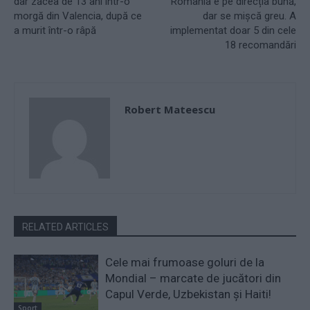
dar zăcea de 13 ani într-o
România e pe direcția bună,
morgă din Valencia, după ce
dar se mișcă greu. A
a murit într-o râpă
implementat doar 5 din cele
18 recomandări
Robert Mateescu
RELATED ARTICLES
Cele mai frumoase goluri de la
Mondial – marcate de jucători din
Capul Verde, Uzbekistan și Haiti!
Sport