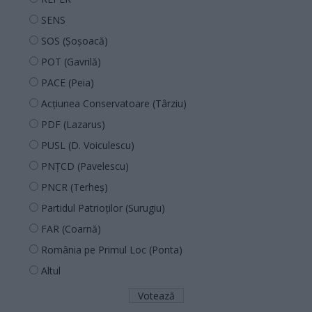
SENS
SOS (Șoșoacă)
POT (Gavrilă)
PACE (Peia)
Acțiunea Conservatoare (Târziu)
PDF (Lazarus)
PUSL (D. Voiculescu)
PNȚCD (Pavelescu)
PNCR (Terheș)
Partidul Patrioților (Surugiu)
FAR (Coarnă)
România pe Primul Loc (Ponta)
Altul