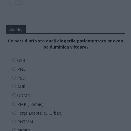
Sondaj
Ce partid ați vota dacă alegerile parlamentare ar avea
loc duminica viitoare?
USR
PNL
PSD
AUR
UDMR
PMP (Tomac)
Forța Dreptei (L. Orban)
PNȚMM
REPER