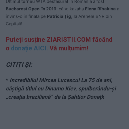
Ultimul turneu WTA desfăşurat în România a fost
Bucharest Open, în 2019
, când kazaha
Elena Rîbakina
a
învins-o în finală pe
Patricia Ţig,
la Arenele BNR din
Capitală.
Puteți susține ZIARISTII.COM făcând
o
donație AICI.
Vă mulțumim!
CITIȚI ȘI:
*
Incredibilul Mircea Lucescu! La 75 de ani,
câștigă titlul cu Dinamo Kiev, spulberându-și
„creația braziliană” de la Șahtior Donețk