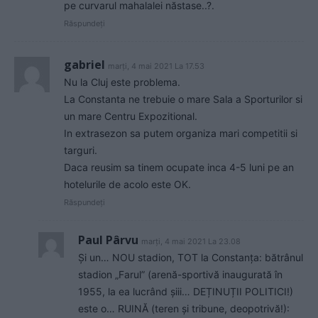
pe curvarul mahalalei năstase..?.
Răspundeți
gabriel
marți, 4 mai 2021 La 17.53
Nu la Cluj este problema.
La Constanta ne trebuie o mare Sala a Sporturilor si
un mare Centru Expozitional.
In extrasezon sa putem organiza mari competitii si
targuri.
Daca reusim sa tinem ocupate inca 4-5 luni pe an
hotelurile de acolo este OK.
Răspundeți
Paul Pârvu
marți, 4 mai 2021 La 23.08
Și un… NOU stadion, TOT la Constanța: bătrânul
stadion „Farul” (arenă-sportivă inaugurată în
1955, la ea lucrând șiii… DEȚINUȚII POLITICI!)
este o… RUINĂ (teren și tribune, deopotrivă!):