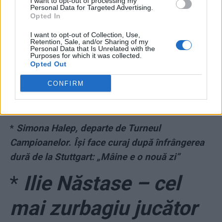
I want to opt-out of processing my
Personal Data for Targeted Advertising.
spre coșmar. Rădoi,
Opted In
I want to opt-out of Collection, Use,
trezește-te! Ne plac
Retention, Sale, and/or Sharing of my
Personal Data that Is Unrelated with the
Purposes for which it was collected.
Opted Out
golurile, dar mai dragi
CONFIRM
ni-s punctele!
*
Simona Halep, departe de Turneul
Campioanelor. Își face curaj după înfrângerea
dură de la Stuttgart: „Mâine e o nouă zi”
*
Ilie Năstase – cel
mai zurbagiu jucător