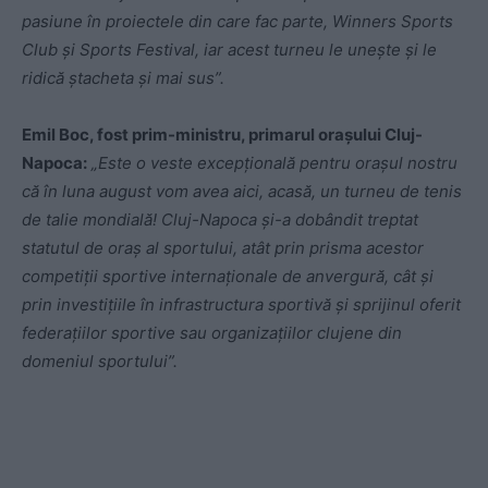
pasiune în proiectele din care fac parte, Winners Sports
Club şi Sports Festival, iar acest turneu le uneşte şi le
ridică ştacheta şi mai sus”.
Emil Boc, fost prim-ministru, primarul orașului Cluj-
Napoca:
„Este o veste excepţională pentru oraşul nostru
că în luna august vom avea aici, acasă, un turneu de tenis
de talie mondială! Cluj-Napoca şi-a dobândit treptat
statutul de oraş al sportului, atât prin prisma acestor
competiţii sportive internaţionale de anvergură, cât şi
prin investiţiile în infrastructura sportivă şi sprijinul oferit
federaţiilor sportive sau organizaţiilor clujene din
domeniul sportului”.