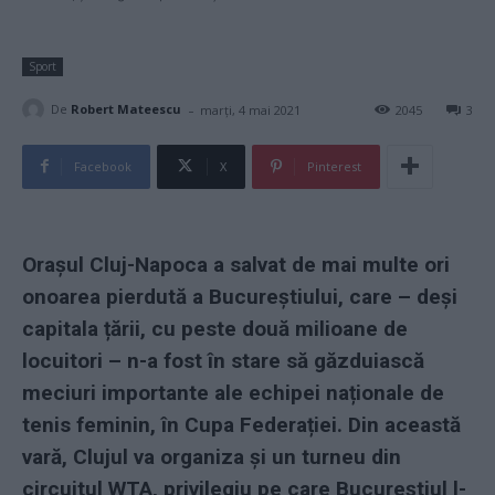
Sport
-
De
Robert Mateescu
marți, 4 mai 2021
2045
3
Facebook
X
Pinterest
Orașul Cluj-Napoca a salvat de mai multe ori
onoarea pierdută a Bucureștiului, care – deși
capitala țării, cu peste două milioane de
locuitori – n-a fost în stare să găzduiască
meciuri importante ale echipei naționale de
tenis feminin, în Cupa Federației. Din această
vară, Clujul va organiza și un turneu din
circuitul WTA, privilegiu pe care Bucureștiul l-