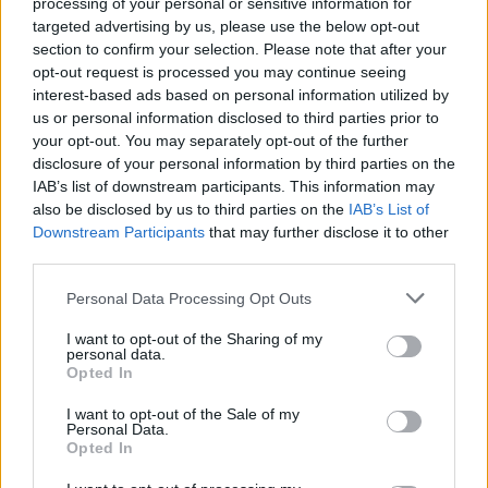
processing of your personal or sensitive information for
pardon, a fost Niță în
targeted advertising by us, please use the below opt-out
section to confirm your selection. Please note that after your
poartă: România –
opt-out request is processed you may continue seeing
interest-based ads based on personal information utilized by
us or personal information disclosed to third parties prior to
Germania 0-1. Ziua
your opt-out. You may separately opt-out of the further
disclosure of your personal information by third parties on the
fabuloasă a fostului
IAB’s list of downstream participants. This information may
also be disclosed by us to third parties on the
IAB’s List of
portar de la Chiajna
Downstream Participants
that may further disclose it to other
third parties.
Personal Data Processing Opt Outs
*
România –
I want to opt-out of the Sharing of my
personal data.
Macedonia de Nord 3-
Opted In
2: Hagi II salvează un
I want to opt-out of the Sale of my
Personal Data.
Opted In
meci care se îndrepta