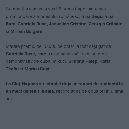
Competiţia a adus la start 6 nume importante sau
promițătoare ale tenisului românesc:
Irina Begu, Irina
Bara, Gabriela Ruse, Jaqueline Cristian, Georgia Crăciun
şi
Miriam Bulgaru.
Marele premiu de 10.000 de dolari a fost câștigat de
Gabriela Ruse,
care a avut şansa să joace un meci
demonstrativ de dublu mixt cu
Simona Halep, Horia
Tecău
şi
Marius Copil.
La Cluj-Napoca s-a stabilit deja un record de audienţă la
un meci de tenis în sală
, record atins de două ori în ultimii
ani: