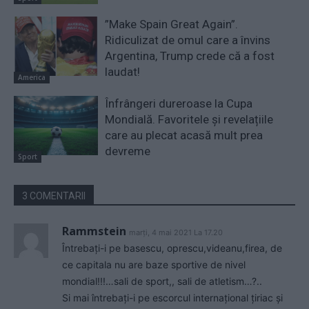
”Make Spain Great Again”.
Ridiculizat de omul care a învins
Argentina, Trump crede că a fost
laudat!
America
Înfrângeri dureroase la Cupa
Mondială. Favoritele și revelațiile
care au plecat acasă mult prea
devreme
Sport
3 COMENTARII
Rammstein
marți, 4 mai 2021 La 17.20
Întrebați-i pe basescu, oprescu,videanu,firea, de
ce capitala nu are baze sportive de nivel
mondial!!!…sali de sport,, sali de atletism…?..
Si mai întrebați-i pe escorcul internațional țiriac și