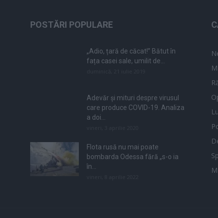
POSTĂRI POPULARE
C
„Adio, țară de căcat!” Bătut în
N
fața casei sale, umilit de...
M
duminică, 21 iulie 2019
Ră
Op
Adevăr și mituri despre virusul
care produce COVID-19. Analiza
L
a doi...
Po
vineri, 3 aprilie 2020
De
Flota rusă nu mai poate
Sp
bombarda Odessa fără „s-o ia
în...
M
vineri, 8 aprilie 2022