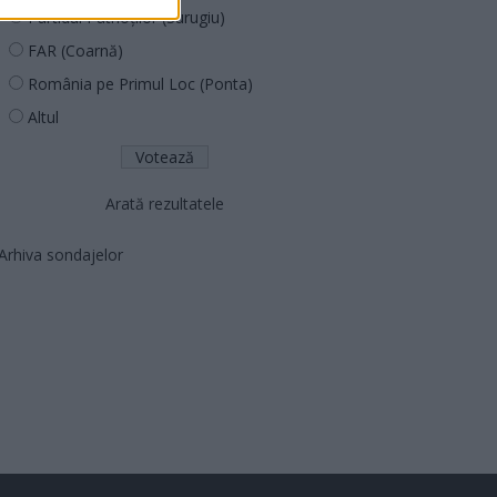
Partidul Patrioților (Surugiu)
FAR (Coarnă)
România pe Primul Loc (Ponta)
Altul
Arată rezultatele
Arhiva sondajelor