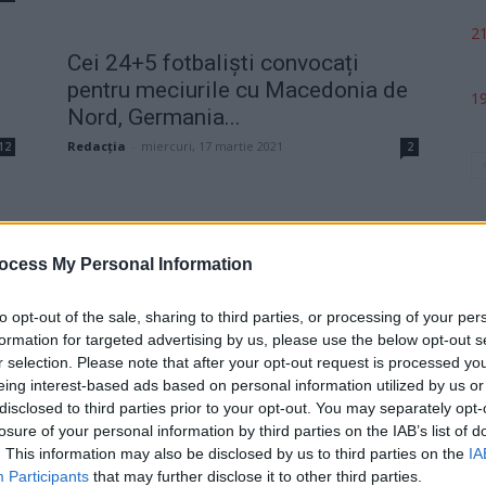
21
Cei 24+5 fotbaliști convocați
pentru meciurile cu Macedonia de
19
Nord, Germania...
Redacţia
-
miercuri, 17 martie 2021
12
2
a
ocess My Personal Information
0
to opt-out of the sale, sharing to third parties, or processing of your per
formation for targeted advertising by us, please use the below opt-out s
p
r selection. Please note that after your opt-out request is processed y
eing interest-based ads based on personal information utilized by us or
disclosed to third parties prior to your opt-out. You may separately opt-
losure of your personal information by third parties on the IAB’s list of
. This information may also be disclosed by us to third parties on the
IA
Participants
that may further disclose it to other third parties.