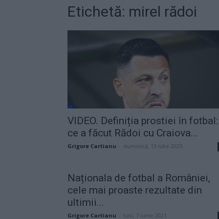
Etichetă: mirel rădoi
VIDEO. Definiția prostiei în fotbal:
ce a făcut Rădoi cu Craiova...
Grigore Cartianu
-
duminică, 13 iulie 2025
Naționala de fotbal a României,
cele mai proaste rezultate din
ultimii...
Grigore Cartianu
-
luni, 7 iunie 2021