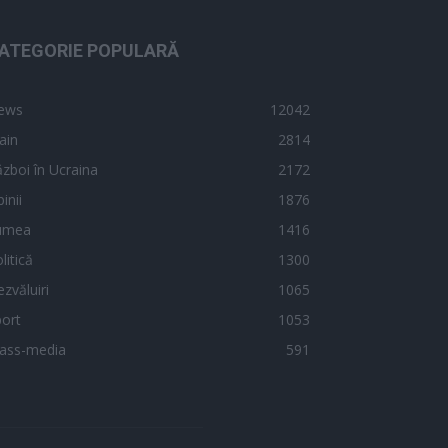
ATEGORIE POPULARĂ
ews
12042
ain
2814
zboi în Ucraina
2172
inii
1876
umea
1416
litică
1300
zvăluiri
1065
ort
1053
ass-media
591