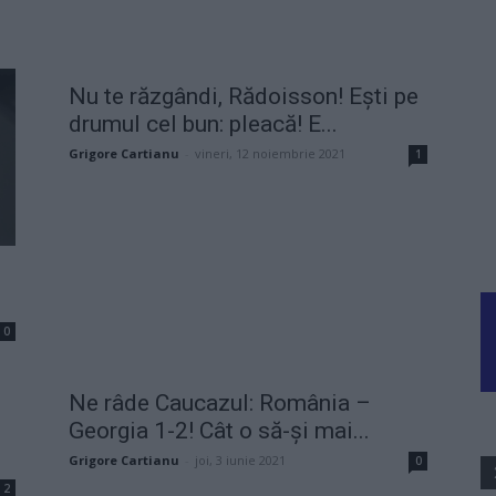
Nu te răzgândi, Rădoisson! Ești pe
drumul cel bun: pleacă! E...
Grigore Cartianu
-
vineri, 12 noiembrie 2021
1
0
Ne râde Caucazul: România –
Georgia 1-2! Cât o să-și mai...
Grigore Cartianu
-
joi, 3 iunie 2021
0
2