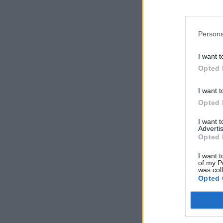
Persona
I want t
Opted 
I want t
Opted 
I want 
Advertis
Opted 
I want t
of my P
was col
Opted 