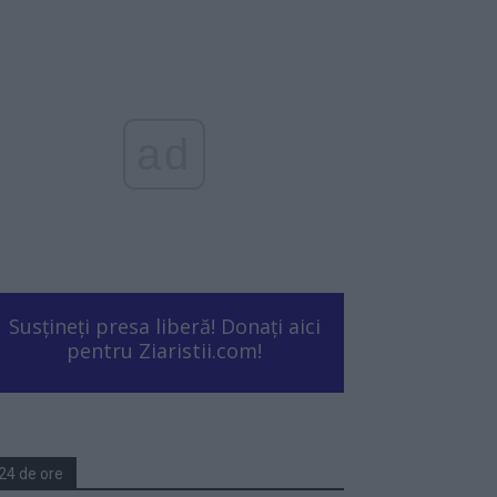
ad
Susțineți presa liberă! Donați aici
pentru Ziaristii.com!
24 de ore