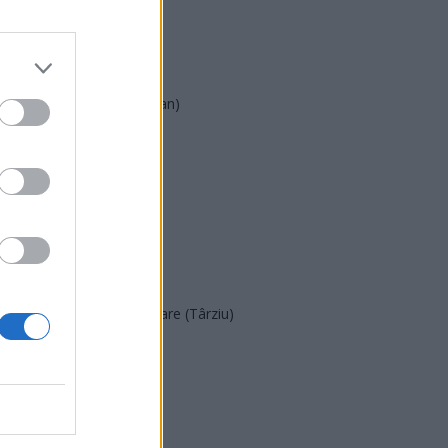
AUR
UDMR
PMP (Tomac)
Forța Dreptei (L. Orban)
PNȚMM
REPER
SENS
SOS (Șoșoacă)
POT (Gavrilă)
PACE (Peia)
Acțiunea Conservatoare (Târziu)
PDF (Lazarus)
PUSL (D. Voiculescu)
PNȚCD (Pavelescu)
PNCR (Terheș)