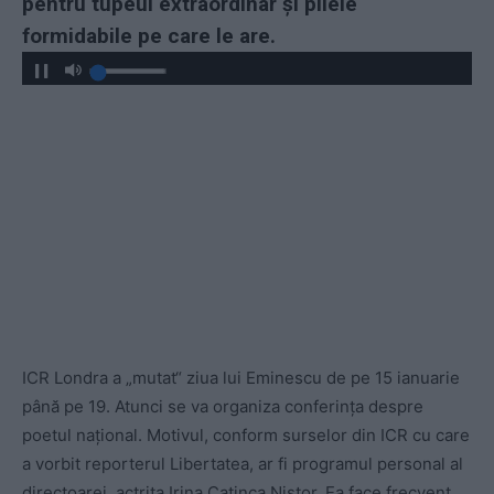
pentru tupeul extraordinar și pilele
formidabile pe care le are.
ICR Londra a „mutat“ ziua lui Eminescu de pe 15 ianuarie
până pe 19. Atunci se va organiza conferința despre
poetul național. Motivul, conform surselor din ICR cu care
a vorbit reporterul Libertatea, ar fi programul personal al
directoarei, actrița Irina Catinca Nistor. Ea face frecvent