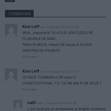
7 COMENTARII
Kise Leff
luni, 16 ianuarie 2023 La 12.52
MDA, „masoneria” SI-A PUS VENTUZELE PE
FLUXURILE DE BANI…
PANA SI MICUL mason DE buzau A AJUNS
SINISTRU DE FINANTE.
Răspundeți
Kise Leff
luni, 16 ianuarie 2023 La 12.57
CE FACE TOVARASA LOR nistor E
CONSTITUTIONAL ? E ! CE AR MAI FI DE SPUS ?
Răspundeți
valll
marți, 17 ianuarie 2023 La 8.58
L-am auzit pe un ambasador al Angliei reciatand