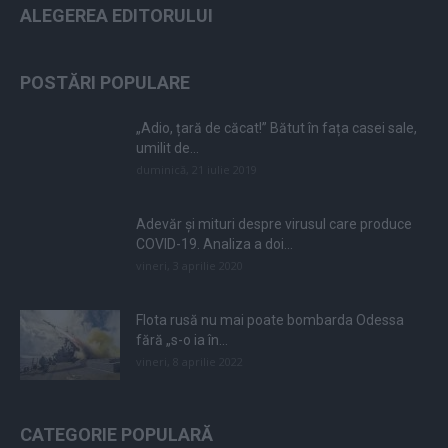
ALEGEREA EDITORULUI
POSTĂRI POPULARE
„Adio, țară de căcat!” Bătut în fața casei sale,
umilit de...
duminică, 21 iulie 2019
Adevăr și mituri despre virusul care produce
COVID-19. Analiza a doi...
vineri, 3 aprilie 2020
Flota rusă nu mai poate bombarda Odessa
fără „s-o ia în...
vineri, 8 aprilie 2022
CATEGORIE POPULARĂ