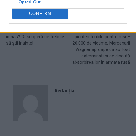
Opted Out
CONFIRM
Articolul precedent
Articolul următor
(P) Vrei să-ți pui un piercing
Soledar a fost cucerit cu
în nas? Descoperă ce trebuie
pierderi teribile pentru ruși –
să știi înainte!
20.000 de victime. Mercenarii
Wagner aproape că au fost
exterminați și se discută
absorbirea lor în armata rusă
Redacţia