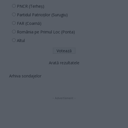
PNCR (Terheș)
Partidul Patrioților (Surugiu)
FAR (Coarnă)
România pe Primul Loc (Ponta)
Altul
Arată rezultatele
Arhiva sondajelor
- Advertisment -