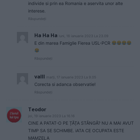
individe si prin ea Romania e aservita unor alte
interese.
Răspundeți
Ha Ha Ha
luni, 16 ianuarie 2023 La 23.09
E din marea Famiglie Fierea USL-PCR
Răspundeți
valll
marți, 17 ianuarie 2023 La 9.05
Corecta si adanca observatie!
Răspundeți
Teodor
joi, 19 ianuarie 2023 La 16.16
CINE A PATAT-O PE ȚĂȚA STĂNGĂ? NU A MAI AVUT
TIMP SA SE SCHIMBE. iATA CE OCUPATA ESTE
MAMZELA