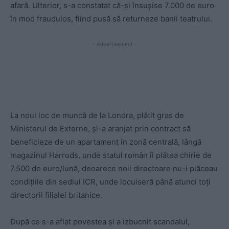
afară. Ulterior, s-a constatat că-și însușise 7.000 de euro
în mod fraudulos, fiind pusă să returneze banii teatrului.
- Advertisement -
La noul loc de muncă de la Londra, plătit gras de
Ministerul de Externe, și-a aranjat prin contract să
beneficieze de un apartament în zonă centrală, lângă
magazinul Harrods, unde statul român îi plătea chirie de
7.500 de euro/lună, deoarece noii directoare nu-i plăceau
condițiile din sediul ICR, unde locuiseră până atunci toți
directorii filialei britanice.
După ce s-a aflat povestea și a izbucnit scandalul,