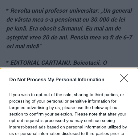
*
Revolta unui profesor universitar: „Un general
de vârsta mea s-a pensionat cu 30.000 de lei
pe lună. Era obosit sărmanul. Eu mai am de
așteptat vreo 20 de ani. Pensia mea va fi de 6-7
ori mai mică“
*
EDITORIAL CARTIANU. Boicotacii. O
campanie de tip AUR-ist în care s-au implicat și
Do Not Process My Personal Information
oameni serioși. Sau cum poți să faci rău
convins fiind că faci bine
If you wish to opt-out of the sale, sharing to third parties, or
processing of your personal or sensitive information for
*
A căzut primul cap din Mafia TVR Sport.
targeted advertising by us, please use the below opt-out
Oprean, bișnițarul de bilete, și-a dat demisia ca
section to confirm your selection. Please note that after your
opt-out request is processed you may continue seeing
să scape de cercetarea disciplinară, dar nu
interest-based ads based on personal information utilized by
poate scăpa de ancheta penală. Panică printre
us or personal information disclosed to third parties prior to