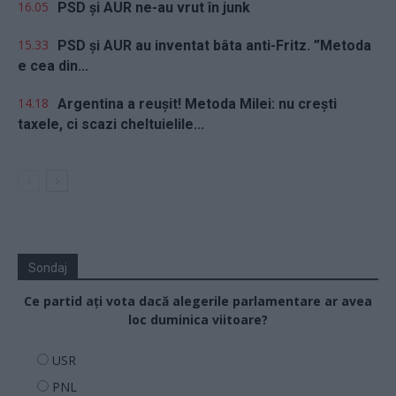
16.05
PSD și AUR ne-au vrut în junk
15.33
PSD și AUR au inventat bâta anti-Fritz. ”Metoda
e cea din...
14.18
Argentina a reușit! Metoda Milei: nu crești
taxele, ci scazi cheltuielile...
Sondaj
Ce partid ați vota dacă alegerile parlamentare ar avea
loc duminica viitoare?
USR
PNL