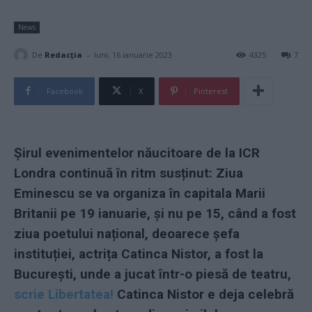
News
-
De
Redacţia
luni, 16 ianuarie 2023
4325
7
Facebook
X
Pinterest
Șirul evenimentelor năucitoare de la ICR
Londra continuă în ritm susținut: Ziua
Eminescu se va organiza în capitala Marii
Britanii pe 19 ianuarie, și nu pe 15, când a fost
ziua poetului național, deoarece șefa
instituției, actrița Catinca Nistor, a fost la
București, unde a jucat într-o piesă de teatru,
scrie Libertatea!
Catinca Nistor e deja celebră