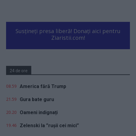
Susțineți presa liberă! Donați aici pentru
Ziaristii.com!
24 de ore
08.59
America fără Trump
21.59
Gura bate guru
20.20
Oameni indignați
19.46
Zelenski la ”rușii cei mici”