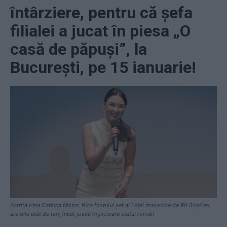
întârziere, pentru că șefa
filialei a jucat în piesa „O
casă de păpuși”, la
București, pe 15 ianuarie!
Actrița Irina Catinca Nistor, fiica fostului șef al Lojei masonice de Rit Scoțian,
are pile atât de tari, încât joacă în picioare statul român