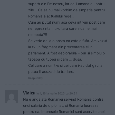
superb din Eminescu, iar ea il amana cu patru
zile… Ca sa nu mai vorbim de simpatia pentru
Romania a actualului rege…
Cum au putut numi asa ceva intr-un post care
ne reprezinta intr-o tara care inca ne mai
respecta?!!
Se vede de la o posta ca este o fufa. Am vazut
la tv un fragment din prezentarea ei in
parlament. A fost deplorabila – pur si simplu o
tzoapa cu tupeu si cam … dusa.
Cel care a numit-o si cei care i-au dat girul ar
putea fi acuzati de tradare.
Răspundeți
Vlaicu
luni, 16 ianuarie 2023 La 20.24
Nu e angajata Romaniei servind Romania contra
unui salariu de diplomat, ci Romania lucreaza
pentru ea. Interesele Romaniei sunt aservite unei