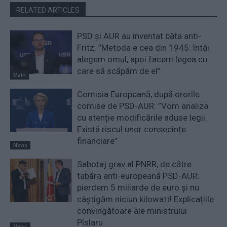
RELATED ARTICLES
PSD și AUR au inventat bâta anti-
Fritz. ”Metoda e cea din 1945: întâi
alegem omul, apoi facem legea cu
care să scăpăm de el”
Main
Comisia Europeană, după ororile
comise de PSD-AUR: ”Vom analiza
cu atenție modificările aduse legii.
Există riscul unor consecințe
financiare”
News
Sabotaj grav al PNRR, de către
tabăra anti-europeană PSD-AUR:
pierdem 5 miliarde de euro și nu
câștigăm niciun kilowatt! Explicațiile
convingătoare ale ministrului
Pîslaru
News