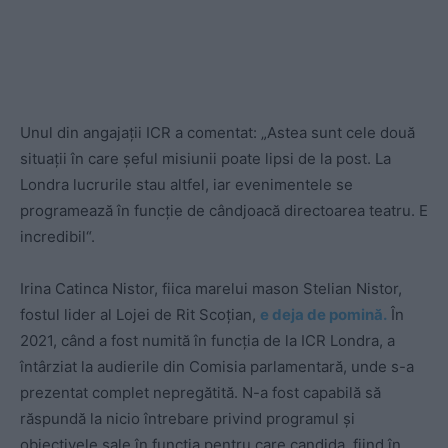
Unul din angajații ICR a comentat: „Astea sunt cele două
situații în care șeful misiunii poate lipsi de la post. La
Londra lucrurile stau altfel, iar evenimentele se
programează în funcție de cândjoacă directoarea teatru. E
incredibil“.
Irina Catinca Nistor, fiica marelui mason Stelian Nistor,
fostul lider al Lojei de Rit Scoțian,
e deja de pomină.
În
2021, când a fost numită în funcția de la ICR Londra, a
întârziat la audierile din Comisia parlamentară, unde s-a
prezentat complet nepregătită. N-a fost capabilă să
răspundă la nicio întrebare privind programul și
obiectivele sale în funcția pentru care candida, fiind în