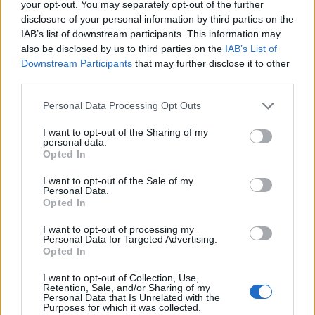
your opt-out. You may separately opt-out of the further
complicii săi: oare îi va „turna”?!
disclosure of your personal information by third parties on the
IAB’s list of downstream participants. This information may
*
Cursă contracronometru: SUA și aliații din
also be disclosed by us to third parties on the
IAB’s List of
Downstream Participants
that may further disclose it to other
NATO pregătesc Ucraina pentru iminenta
third parties.
ofensivă de primăvară a Rusiei. Așa se explică
livrarea armamentului greu
Personal Data Processing Opt Outs
I want to opt-out of the Sharing of my
- Advertisement -
personal data.
Opted In
I want to opt-out of the Sale of my
Personal Data.
Opted In
I want to opt-out of processing my
Personal Data for Targeted Advertising.
TAGS
Catinca Nistor
ICR Londra
ziua Eminescu
Opted In
I want to opt-out of Collection, Use,
Retention, Sale, and/or Sharing of my
Personal Data that Is Unrelated with the
Purposes for which it was collected.