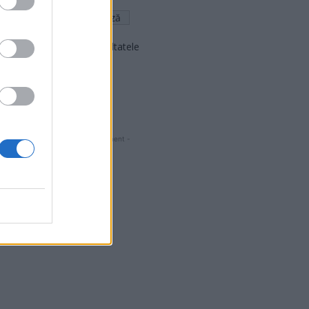
Arată rezultatele
Arhiva sondajelor
- Advertisment -