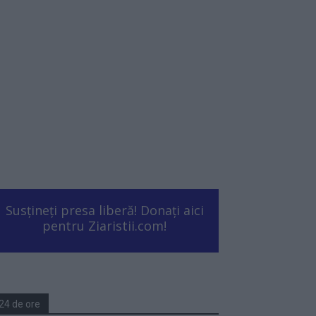
Susțineți presa liberă! Donați aici
pentru Ziaristii.com!
24 de ore