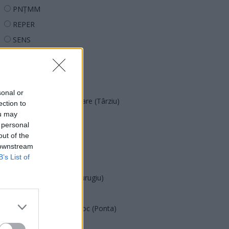
PNȚMM
REPER
SENS
SOS (Șoșoacă)
POT (Gavrilă)
PACE (Peia)
sonal or
Acțiunea Conservatoare (Târziu)
ection to
ou may
PDF (Lazarus)
 personal
PUSL (D. Voiculescu)
out of the
 downstream
PNȚCD (Pavelescu)
B’s List of
PNCR (Terheș)
Partidul Patrioților (Surugiu)
FAR (Coarnă)
România pe Primul Loc (Ponta)
Altul