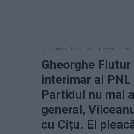
Acasă
News
Gheorghe Flutur - președinte interimar 
Gheorghe Flutur 
interimar al PNL
Partidul nu mai a
general, Vîlcean
cu Cîțu. El pleac