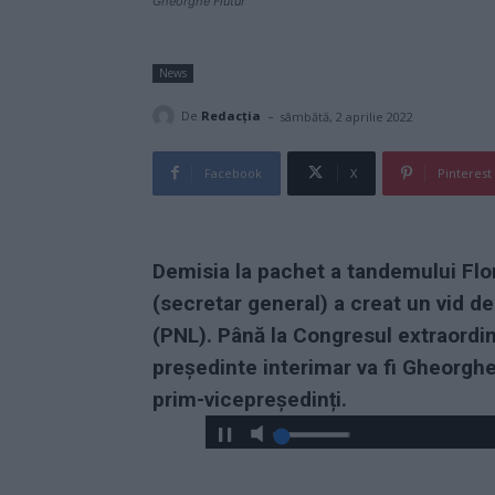
Gheorghe Flutur
News
-
De
Redacţia
sâmbătă, 2 aprilie 2022
Facebook
X
Pinterest
Demisia la pachet a tandemului Flor
(secretar general) a creat un vid de 
(PNL). Până la Congresul extraordina
președinte interimar va fi Gheorghe 
prim-vicepreședinți.