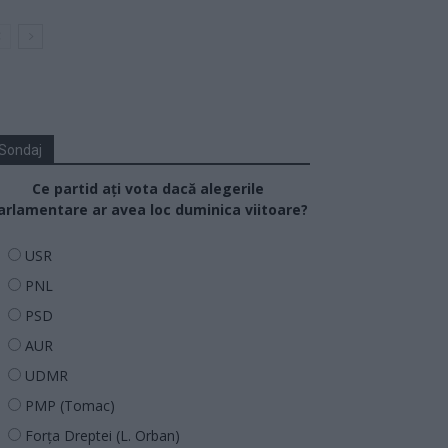
Sondaj
Ce partid ați vota dacă alegerile
arlamentare ar avea loc duminica viitoare?
USR
PNL
PSD
AUR
UDMR
PMP (Tomac)
Forța Dreptei (L. Orban)