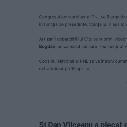
Congresul extraordinar al PNL va fi organiza
în funcția de președinte. Voința lui Klaus Ioh
Artizanii debarcării lui Cîțu sunt prim-vicep
Bogdan,
adică exact cei care l-au susținut 
Consiliul Național al PNL se va întruni dumi
extraordinar pe 10 aprilie.
-
Și Dan Vîlceanu a plecat 