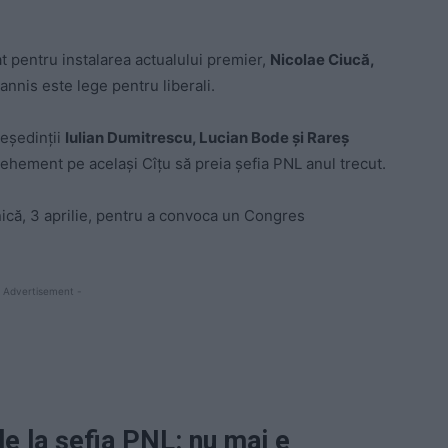
t pentru instalarea actualului premier,
Nicolae Ciucă,
annis este lege pentru liberali.
reședinții
Iulian Dumitrescu, Lucian Bode și Rareș
vehement pe același Cîțu să preia șefia PNL anul trecut.
nică, 3 aprilie, pentru a convoca un Congres
 Advertisement -
de la șefia PNL: nu mai e