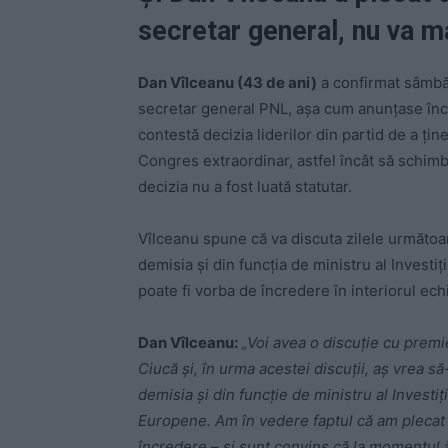
secretar general, nu va ma
Dan Vîlceanu (43 de ani)
a confirmat sâmbăt
secretar general PNL, așa cum anunțase încă 
contestă decizia liderilor din partid de a ți
Congres extraordinar, astfel încât să schim
decizia nu a fost luată statutar.
Vîlceanu spune că va discuta zilele următoa
demisia și din funcţia de ministru al Investi
poate fi vorba de încredere în interiorul ec
Dan Vîlceanu:
„Voi avea o discuţie cu premi
Ciucă şi, în urma acestei discuţii, aş vrea să
demisia şi din funcţie de ministru al Investiţi
Europene. Am în vedere faptul că am plecat î
încredere – şi sunt convins că la momentul