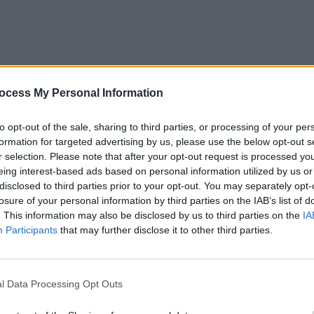
ocess My Personal Information
to opt-out of the sale, sharing to third parties, or processing of your per
formation for targeted advertising by us, please use the below opt-out s
r selection. Please note that after your opt-out request is processed y
eing interest-based ads based on personal information utilized by us or
disclosed to third parties prior to your opt-out. You may separately opt-
losure of your personal information by third parties on the IAB’s list of
. This information may also be disclosed by us to third parties on the
IA
Participants
that may further disclose it to other third parties.
 de președinte interimar al PNL timp de o săptămână,
care va fi organizat duminică, 10 aprilie.
l Data Processing Opt Outs
uce partidul timp de o săptămână, va fi oficializată
de președinte a devenit vacantă după ce
Florin Cîțu (50