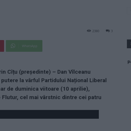
2380
3
WhatsApp
p
in Cîțu (președinte) – Dan Vîlceanu
putere la vârful Partidului Național Liberal
r de duminica viitoare (10 aprilie),
Flutur, cel mai vârstnic dintre cei patru