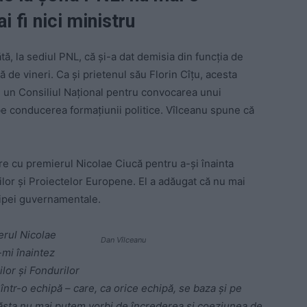
i fi nici ministru
ă, la sediul PNL, că și-a dat demisia din funcția de
de vineri. Ca și prietenul său Florin Cîțu, acesta
ne un Consiliul Național pentru convocarea unui
be conducerea formațiunii politice. Vîlceanu spune că
re cu premierul Nicolae Ciucă pentru a-și înainta
ţiilor și Proiectelor Europene. El a adăugat că nu mai
hipei guvernamentale.
erul Nicolae
Dan Vîlceanu
-mi înaintez
ilor şi Fondurilor
ntr-o echipă – care, ca orice echipă, se baza şi pe
 ăsta nu mai putem vorbi de încrederea şi coeziunea de