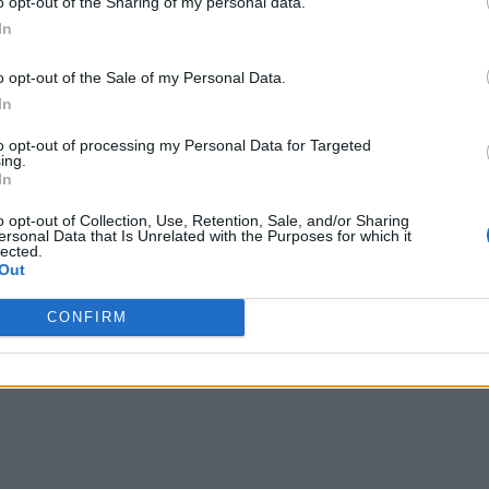
o opt-out of the Sharing of my personal data.
elor care l-au instalat – tot cu „forcepsul Iohannis” –
In
o opt-out of the Sale of my Personal Data.
ghe Flutur, Lucian Bode, Iulian Dumitrescu
și
Rareș
In
l în această săptămână tumultuoasă va fi președintele
to opt-out of processing my Personal Data for Targeted
rstă al „grupului celor 4” și prim-vicepreședintele cu
ing.
In
o opt-out of Collection, Use, Retention, Sale, and/or Sharing
ersonal Data that Is Unrelated with the Purposes for which it
 Advertisement -
lected.
Out
CONFIRM