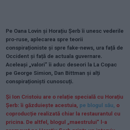
Pe Oana Lovin și Horațiu Șerb îi unesc vederile
pro-ruse, aplecarea spre teorii
conspiraționiste și spre fake-news, ura față de
Occident și față de actuala guvernare.
Aceleași „valori” îi aduc deseori la La Copac
pe George Simion, Dan Bittman și alți
conspiraționiști cunoscuți.
Și Ion Cristoiu are o relație specială cu Horațiu
Șerb: îi găzduiește acestuia,
pe blogul său,
o
coproducție realizată chiar la restaurantul cu
pricina. De altfel, blogul „maestrului” l-a