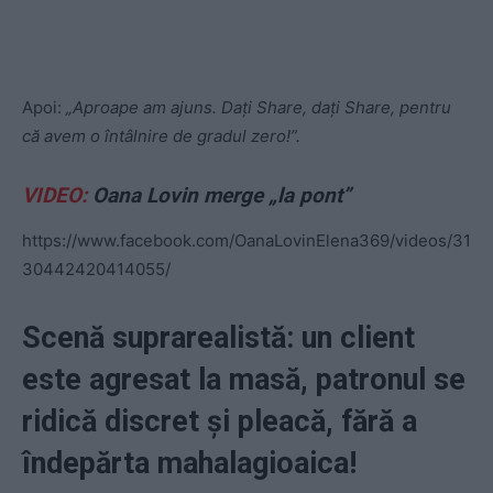
Apoi:
„Aproape am ajuns. Dați Share, dați Share, pentru
că avem o întâlnire de gradul zero!”.
VIDEO:
Oana Lovin merge „la pont”
https://www.facebook.com/OanaLovinElena369/videos/31
30442420414055/
Scenă suprarealistă: un client
este agresat la masă, patronul se
ridică discret și pleacă, fără a
îndepărta mahalagioaica!