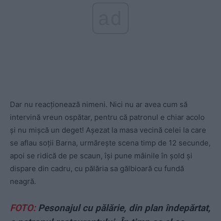
ad
Dar nu reacționează nimeni. Nici nu ar avea cum să
intervină vreun ospătar, pentru că patronul e chiar acolo
și nu mișcă un deget! Așezat la masa vecină celei la care
se aflau soții Barna, urmărește scena timp de 12 secunde,
apoi se ridică de pe scaun, își pune mâinile în șold și
dispare din cadru, cu pălăria sa gălbioară cu fundă
neagră.
FOTO:
Pesonajul cu pălărie, din plan îndepărtat,