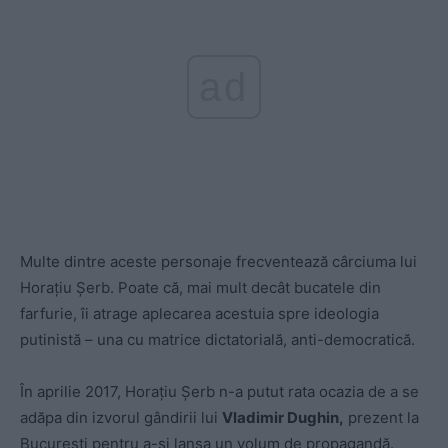
ad
Multe dintre aceste personaje frecventează cârciuma lui
Horațiu Șerb. Poate că, mai mult decât bucatele din
farfurie, îi atrage aplecarea acestuia spre ideologia
putinistă – una cu matrice dictatorială, anti-democratică.
În aprilie 2017, Horațiu Șerb n-a putut rata ocazia de a se
adăpa din izvorul gândirii lui
Vladimir Dughin,
prezent la
București pentru a-și lansa un volum de propagandă.