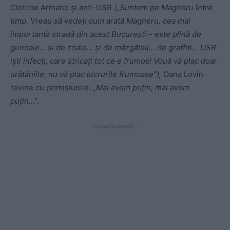
Clotilde Armand și anti-USR
(„Suntem pe Magheru între
timp. Vreau să vedeți cum arată Magheru, cea mai
importantă stradă din acest București – este plină de
gunoaie… și de zoaie… și de mâzgăleli… de graffiti… USR-
iști infecți, care stricați tot ce e frumos! Vouă vă plac doar
urâtăniile, nu vă plac lucrurile frumoase”),
Oana Lovin
revine cu primisiunile:
„Mai avem puțin, mai avem
puțin…”.
- Advertisement -