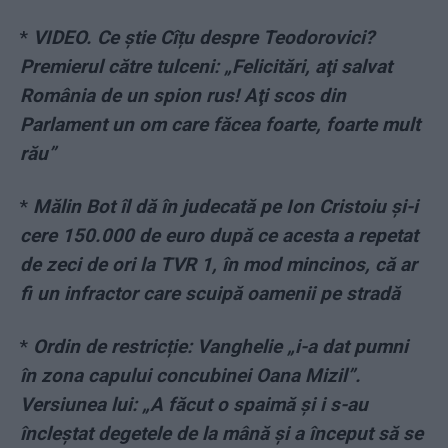
*
VIDEO. Ce știe Cîțu despre Teodorovici?
Premierul către tulceni: „Felicitări, aţi salvat
România de un spion rus! Aţi scos din
Parlament un om care făcea foarte, foarte mult
rău”
*
Mălin Bot îl dă în judecată pe Ion Cristoiu și-i
cere 150.000 de euro după ce acesta a repetat
de zeci de ori la TVR 1, în mod mincinos, că ar
fi un infractor care scuipă oamenii pe stradă
*
Ordin de restricție: Vanghelie „i-a dat pumni
în zona capului concubinei Oana Mizil”.
Versiunea lui: „A făcut o spaimă și i s-au
încleștat degetele de la mână și a început să se