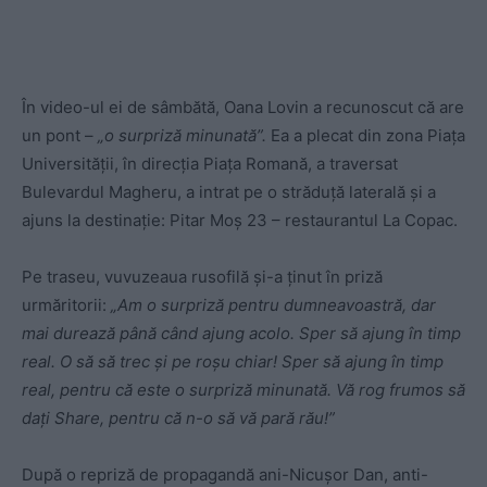
În video-ul ei de sâmbătă, Oana Lovin a recunoscut că are
un pont –
„o surpriză minunată”.
Ea a plecat din zona Piața
Universității, în direcția Piața Romană, a traversat
Bulevardul Magheru, a intrat pe o străduță laterală și a
ajuns la destinație: Pitar Moș 23 – restaurantul La Copac.
Pe traseu, vuvuzeaua rusofilă și-a ținut în priză
urmăritorii:
„Am o surpriză pentru dumneavoastră, dar
mai durează până când ajung acolo. Sper să ajung în timp
real. O să să trec și pe roșu chiar! Sper să ajung în timp
real, pentru că este o surpriză minunată. Vă rog frumos să
dați Share, pentru că n-o să vă pară rău!”
După o repriză de propagandă ani-Nicușor Dan, anti-