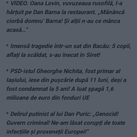
*
VIDEO. Oana Lovin, vuvuzeaua rusofilă, l-a
hărțuit pe Dan Barna la restaurant. „Mănâncă
ciorbă domnu’ Barna! Și alții n-au ce mânca
acasă…”
*
Imensă tragedie într-un sat din Bacău: 5 copii,
aflați la scăldat, s-au înecat în Siret!
*
PSD-istul Gheorghe Nichita, fost primar al
Iașiului, iese din pușcărie după 11 luni, deși a
fost condamnat la 5 ani! A luat șpagă 1,6
milioane de euro din fonduri UE
*
Delirul putinist al lui Dan Puric: „Genocid!
Guvern criminal! Ne-am lăsat corupți de toate
infecțiile și proxeneții Europei!”