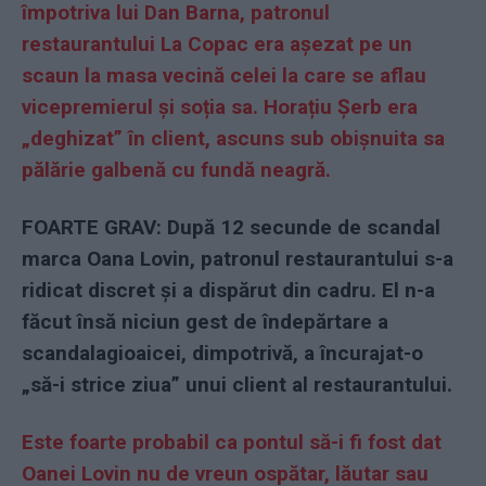
împotriva lui Dan Barna, patronul
restaurantului La Copac era așezat pe un
scaun la masa vecină celei la care se aflau
vicepremierul și soția sa. Horațiu Șerb era
„deghizat” în client, ascuns sub obișnuita sa
pălărie galbenă cu fundă neagră.
FOARTE GRAV: După 12 secunde de scandal
marca Oana Lovin, patronul restaurantului s-a
ridicat discret și a dispărut din cadru. El n-a
făcut însă niciun gest de îndepărtare a
scandalagioaicei, dimpotrivă, a încurajat-o
„să-i strice ziua” unui client al restaurantului.
Este foarte probabil ca pontul să-i fi fost dat
Oanei Lovin nu de vreun ospătar, lăutar sau