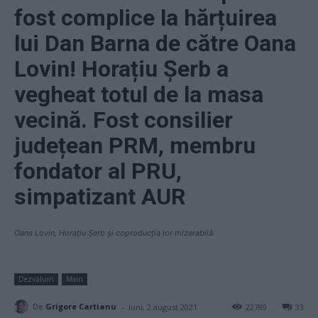
fost complice la hărțuirea
lui Dan Barna de către Oana
Lovin! Horațiu Șerb a
vegheat totul de la masa
vecină. Fost consilier
județean PRM, membru
fondator al PRU,
simpatizant AUR
Oana Lovin, Horațiu Șerb și coproducția lor mizerabilă
Dezvăluiri
Main
-
De
Grigore Cartianu
luni, 2 august 2021
22789
33