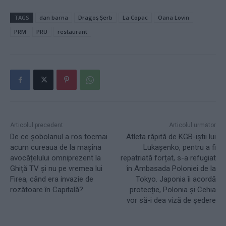
TAGS
dan barna
Dragoș Șerb
La Copac
Oana Lovin
PRM
PRU
restaurant
Articolul precedent
Articolul următor
De ce șobolanul a ros tocmai
Atleta răpită de KGB-iștii lui
acum cureaua de la mașina
Lukașenko, pentru a fi
avocățelului omniprezent la
repatriată forțat, s-a refugiat
Ghiță TV și nu pe vremea lui
în Ambasada Poloniei de la
Firea, când era invazie de
Tokyo. Japonia îi acordă
rozătoare în Capitală?
protecție, Polonia și Cehia
vor să-i dea viză de ședere