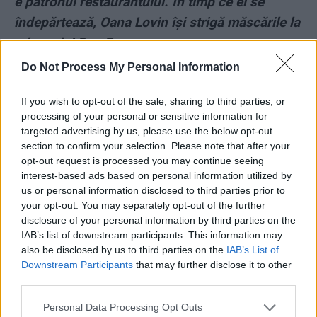
e patronul restaurantului. În timp ce el se
îndepărtează, Oana Lovin își strigă măscările la
adresa lui Dan Barna
Do Not Process My Personal Information
Oana Lovin își continuă „recitalul” timp de
55 de
If you wish to opt-out of the sale, sharing to third parties, or
secunde.
În total, de la startul „show-ului”,
un minut și 7
processing of your personal or sensitive information for
secunde.
Nimeni nu intervine, nimeni n-o tulbură. Nici
targeted advertising by us, please use the below opt-out
patronul, nici vreun angajat al său.
section to confirm your selection. Please note that after your
opt-out request is processed you may continue seeing
interest-based ads based on personal information utilized by
Miroase de la o poștă nu a ciorbă, ci a complicitate. Una
us or personal information disclosed to third parties prior to
extrem de murdară: patronul unui restaurant din centrul
your opt-out. You may separately opt-out of the further
Capitalei își abandonează doi clienți agresați de o
disclosure of your personal information by third parties on the
IAB’s list of downstream participants. This information may
mahalagioaică agresivă!
also be disclosed by us to third parties on the
IAB’s List of
Downstream Participants
that may further disclose it to other
third parties.
Personal Data Processing Opt Outs