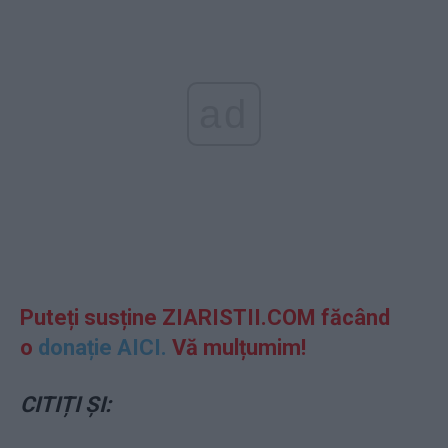
ad
Puteți susține ZIARISTII.COM făcând
o
donație AICI.
Vă mulțumim!
CITIȚI ȘI: