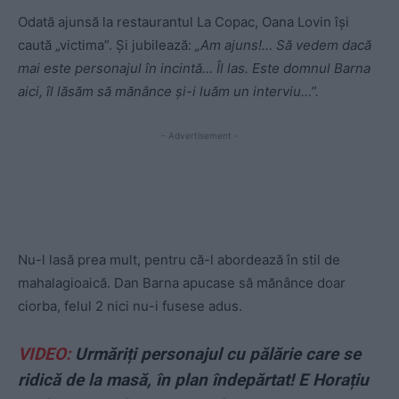
Odată ajunsă la restaurantul La Copac, Oana Lovin își
caută „victima”. Și jubilează:
„Am ajuns!… Să vedem dacă
mai este personajul în incintă… Îl las. Este domnul Barna
aici, îl lăsăm să mănânce și-i luăm un interviu…”.
- Advertisement -
Nu-l lasă prea mult, pentru că-l abordează în stil de
mahalagioaică. Dan Barna apucase să mănânce doar
ciorba, felul 2 nici nu-i fusese adus.
VIDEO:
Urmăriți personajul cu pălărie care se
ridică de la masă, în plan îndepărtat! E Horațiu