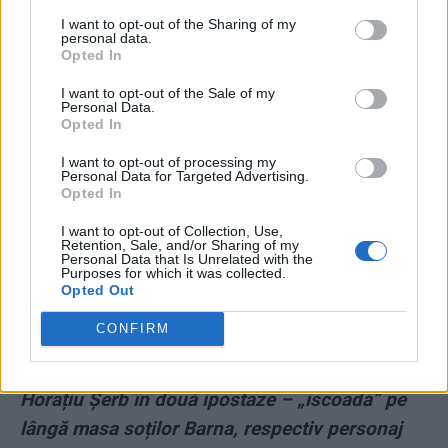
I want to opt-out of the Sharing of my
personal data.
Opted In
ad
I want to opt-out of the Sale of my
Personal Data.
Opted In
I want to opt-out of processing my
Personal Data for Targeted Advertising.
Opted In
I want to opt-out of Collection, Use,
Retention, Sale, and/or Sharing of my
Personal Data that Is Unrelated with the
Iar în zilele următoare – nici vorbă de scuze față de doi
Purposes for which it was collected.
clienți care au fost supuși unei scene penibile la
Opted Out
restaurantul său.
CONFIRM
FOTO:
Aceeași Mărie cu aceeași pălărie!
Horațiu Șerb în două ipostaze – „iscoadă” pe
lângă masa soților Barna, respectiv personaj