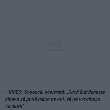
ad
*
VIDEO. Șoșoacă, scelerată: „Dacă îndrăznește
cineva să pună mâna pe noi, să ne vaccineze,
va muri!”