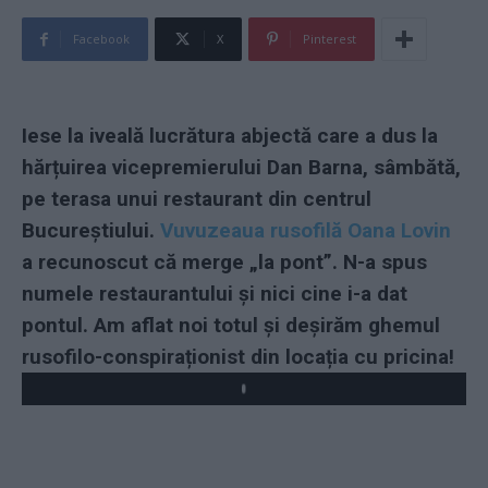
Facebook
X
Pinterest
Iese la iveală lucrătura abjectă care a dus la
hărțuirea vicepremierului Dan Barna, sâmbătă,
pe terasa unui restaurant din centrul
Bucureștiului.
Vuvuzeaua rusofilă Oana Lovin
a recunoscut că merge „la pont”. N-a spus
numele restaurantului și nici cine i-a dat
pontul. Am aflat noi totul și deșirăm ghemul
rusofilo-conspiraționist din locația cu pricina!
Play