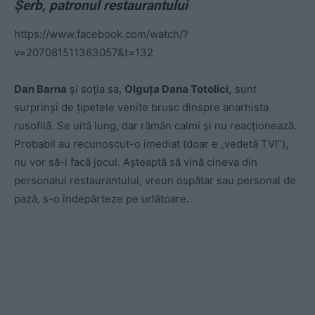
Șerb, patronul restaurantului
https://www.facebook.com/watch/?
v=207081511363057&t=132
Dan Barna
și soția sa,
Olguța Dana Totolici,
sunt
surprinși de țipetele venite brusc dinspre anarhista
rusofilă. Se uită lung, dar rămân calmi și nu reacționează.
Probabil au recunoscut-o imediat (doar e „vedetă TV!”),
nu vor să-i facă jocul. Așteaptă să vină cineva din
personalul restaurantului, vreun ospătar sau personal de
pază, s-o îndepărteze pe urlătoare.