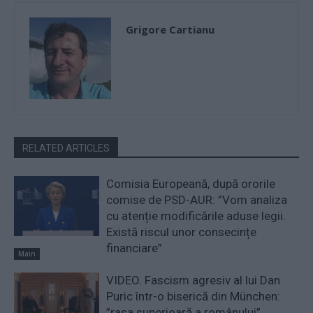
Grigore Cartianu
RELATED ARTICLES
Comisia Europeană, după ororile
comise de PSD-AUR: ”Vom analiza
cu atenție modificările aduse legii.
Există riscul unor consecințe
financiare”
Main
VIDEO. Fascism agresiv al lui Dan
Puric într-o biserică din München:
”rasa superioară a românului”,