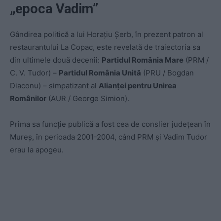
„epoca Vadim”
Gândirea politică a lui Horațiu Șerb, în prezent patron al
restaurantului La Copac, este revelată de traiectoria sa
din ultimele două decenii:
Partidul România Mare
(PRM /
C. V. Tudor) –
Partidul România Unită
(PRU / Bogdan
Diaconu) – simpatizant al
Alianței pentru Unirea
Românilor
(AUR / George Simion).
Prima sa funcție publică a fost cea de conslier județean în
Mureș, în perioada 2001-2004, când PRM și Vadim Tudor
erau la apogeu.