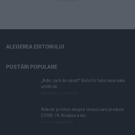
ALEGEREA EDITORULUI
POSTĂRI POPULARE
„Adio, țară de căcat!” Bătut în fața casei sale,
umilit de...
duminică, 21 iulie 2019
Adevăr și mituri despre virusul care produce
COVID-19. Analiza a doi...
vineri, 3 aprilie 2020