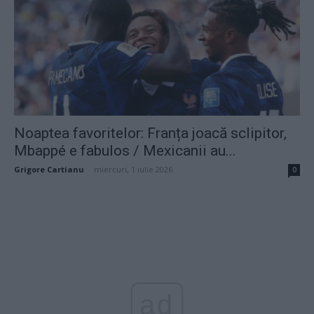
Noaptea favoritelor: Franța joacă sclipitor,
Mbappé e fabulos / Mexicanii au...
Grigore Cartianu
-
miercuri, 1 iulie 2026
0
ad