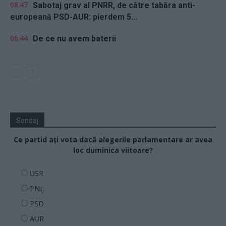
08.47
Sabotaj grav al PNRR, de către tabăra anti-
europeană PSD-AUR: pierdem 5...
06.44
De ce nu avem baterii
Sondaj
Ce partid ați vota dacă alegerile parlamentare ar avea
loc duminica viitoare?
USR
PNL
PSD
AUR