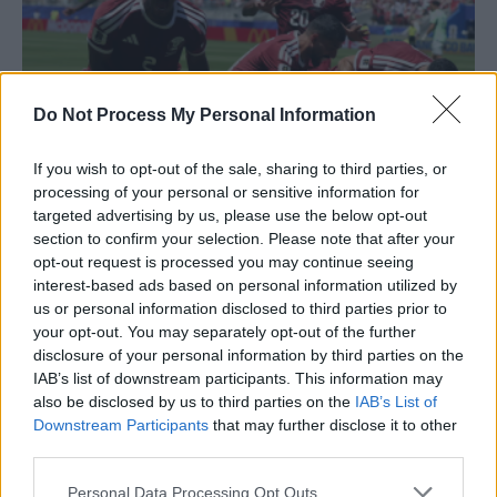
Do Not Process My Personal Information
Programul zilei a 8-a: Etapa a doua începe
If you wish to opt-out of the sale, sharing to third parties, or
processing of your personal or sensitive information for
cu Mexic și...
targeted advertising by us, please use the below opt-out
Redacţia
-
joi, 18 iunie 2026
0
section to confirm your selection. Please note that after your
opt-out request is processed you may continue seeing
interest-based ads based on personal information utilized by
us or personal information disclosed to third parties prior to
your opt-out. You may separately opt-out of the further
disclosure of your personal information by third parties on the
IAB’s list of downstream participants. This information may
also be disclosed by us to third parties on the
IAB’s List of
Downstream Participants
that may further disclose it to other
third parties.
Personal Data Processing Opt Outs