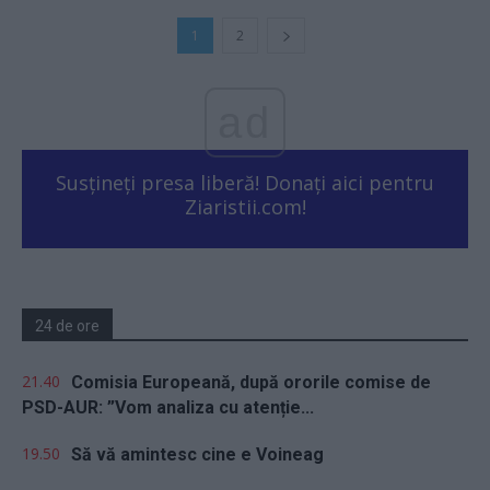
1
2
ad
Susțineți presa liberă! Donați aici pentru
Ziaristii.com!
24 de ore
21.40
Comisia Europeană, după ororile comise de
PSD-AUR: ”Vom analiza cu atenție...
19.50
Să vă amintesc cine e Voineag