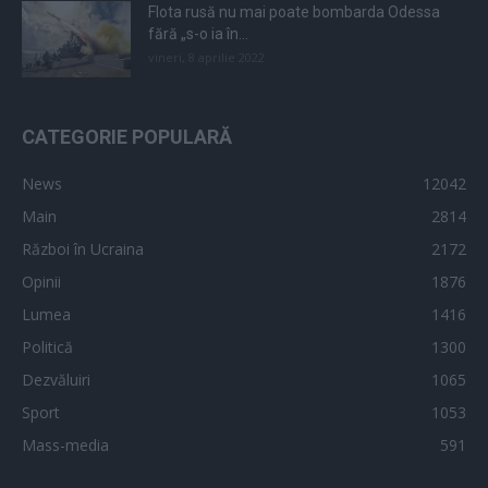
Flota rusă nu mai poate bombarda Odessa
fără „s-o ia în...
vineri, 8 aprilie 2022
CATEGORIE POPULARĂ
News
12042
Main
2814
Război în Ucraina
2172
Opinii
1876
Lumea
1416
Politică
1300
Dezvăluiri
1065
Sport
1053
Mass-media
591