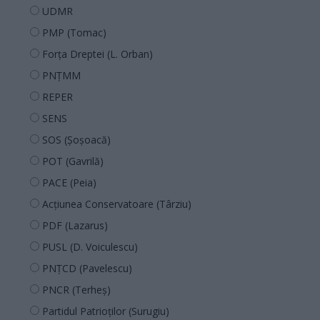
UDMR
PMP (Tomac)
Forța Dreptei (L. Orban)
PNȚMM
REPER
SENS
SOS (Șoșoacă)
POT (Gavrilă)
PACE (Peia)
Acțiunea Conservatoare (Târziu)
PDF (Lazarus)
PUSL (D. Voiculescu)
PNȚCD (Pavelescu)
PNCR (Terheș)
Partidul Patrioților (Surugiu)