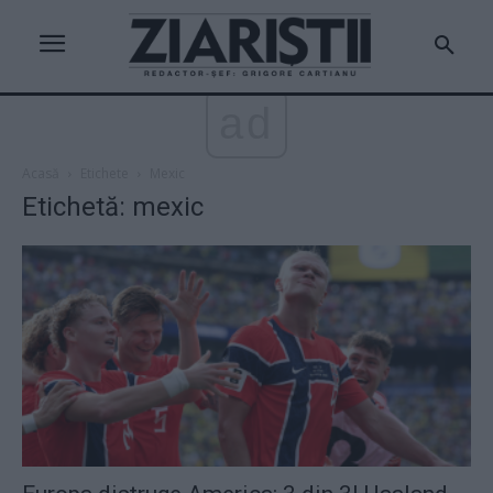
ad
Acasă
Etichete
Mexic
Etichetă: mexic