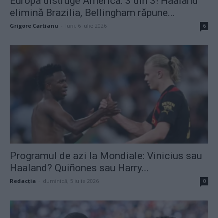
Europa distruge America: 3 din 3! Haaland
elimină Brazilia, Bellingham răpune...
Grigore Cartianu
-
luni, 6 iulie 2026
6
Programul de azi la Mondiale: Vinicius sau
Haaland? Quiñones sau Harry...
Redacţia
-
duminică, 5 iulie 2026
0