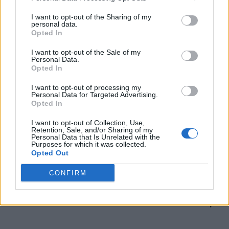
Cupa Mondială a început spectaculos:
I want to opt-out of the Sharing of my
deschidere cu 3 eliminări, victorie asiatică...
personal data.
Opted In
Grigore Cartianu
-
vineri, 12 iunie 2026
0
I want to opt-out of the Sale of my
Personal Data.
Opted In
I want to opt-out of processing my
Personal Data for Targeted Advertising.
Opted In
I want to opt-out of Collection, Use,
Retention, Sale, and/or Sharing of my
Personal Data that Is Unrelated with the
Purposes for which it was collected.
Opted Out
Start în Campionatul Mondial de fotbal!
CONFIRM
Programul complet al competiției-gigant
Grigore Cartianu
-
joi, 11 iunie 2026
1