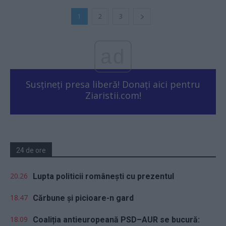
1
2
3
ad
Susțineți presa liberă! Donați aici pentru
Ziaristii.com!
24 de ore
20.26
Lupta politicii românești cu prezentul
18.47
Cărbune și picioare-n gard
18.09
Coaliția antieuropeană PSD–AUR se bucură: