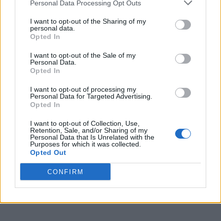
Personal Data Processing Opt Outs
Norvegia – prima echipă europeană
I want to opt-out of the Sharing of my
calificată în ”optimi”. Haaland, din nou...
personal data.
Opted In
Grigore Cartianu
-
marți, 30 iunie 2026
0
I want to opt-out of the Sale of my
Personal Data.
Opted In
I want to opt-out of processing my
Personal Data for Targeted Advertising.
Opted In
I want to opt-out of Collection, Use,
Retention, Sale, and/or Sharing of my
Personal Data that Is Unrelated with the
Purposes for which it was collected.
Opted Out
Programul de azi la Mondiale: Franța,
CONFIRM
Mexic, Norvegia, Coasta de Fildeș…
Redacţia
-
marți, 30 iunie 2026
0