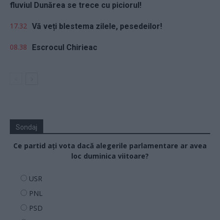
fluviul Dunărea se trece cu piciorul!
17.32
Vă veți blestema zilele, pesedeilor!
08.38
Escrocul Chirieac
Sondaj
Ce partid ați vota dacă alegerile parlamentare ar avea
loc duminica viitoare?
USR
PNL
PSD