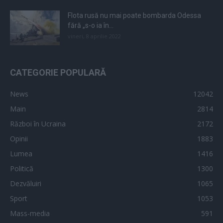
Flota rusă nu mai poate bombarda Odessa
fără „s-o ia în...
vineri, 8 aprilie 2022
CATEGORIE POPULARĂ
News
12042
Main
2814
Război în Ucraina
2172
Opinii
1883
Lumea
1416
Politică
1300
Dezvăluiri
1065
Sport
1053
Mass-media
591