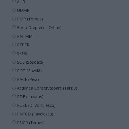
AUR
UDMR
PMP (Tomac)
Forța Dreptei (L. Orban)
PNȚMM
REPER
SENS
SOS (Șoșoacă)
POT (Gavrilă)
PACE (Peia)
Acțiunea Conservatoare (Târziu)
PDF (Lazarus)
PUSL (D. Voiculescu)
PNȚCD (Pavelescu)
PNCR (Terheș)