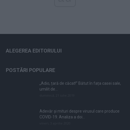
ALEGEREA EDITORULUI
POSTĂRI POPULARE
„Adio, țară de căcat!” Bătut în fața casei sale,
umilit de...
duminică, 21 iulie 2019
Adevăr și mituri despre virusul care produce
COVID-19. Analiza a doi...
vineri, 3 aprilie 2020