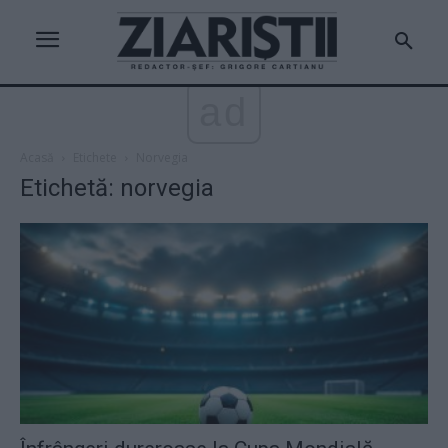
ad
Acasă
Etichete
Norvegia
Etichetă: norvegia