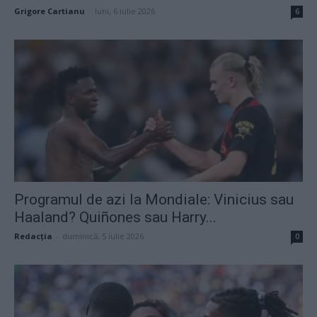
Grigore Cartianu
-
luni, 6 iulie 2026
6
Programul de azi la Mondiale: Vinicius sau
Haaland? Quiñones sau Harry...
Redacţia
-
duminică, 5 iulie 2026
0