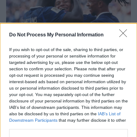
Do Not Process My Personal Information
Noaptea favoritelor: Franța joacă sclipitor,
If you wish to opt-out of the sale, sharing to third parties, or
Mbappé e fabulos / Mexicanii au...
processing of your personal or sensitive information for
targeted advertising by us, please use the below opt-out
Grigore Cartianu
-
miercuri, 1 iulie 2026
0
section to confirm your selection. Please note that after your
opt-out request is processed you may continue seeing
interest-based ads based on personal information utilized by
us or personal information disclosed to third parties prior to
your opt-out. You may separately opt-out of the further
disclosure of your personal information by third parties on the
IAB’s list of downstream participants. This information may
also be disclosed by us to third parties on the
IAB’s List of
Downstream Participants
that may further disclose it to other
third parties.