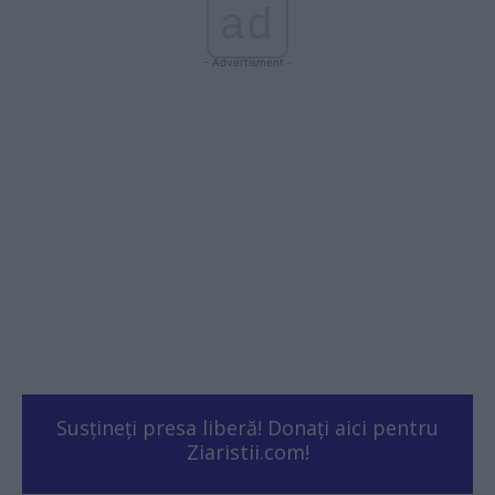
ad
- Advertisment -
Susțineți presa liberă! Donați aici pentru
Ziaristii.com!