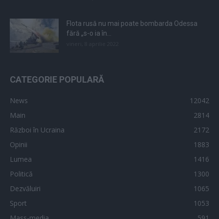
Flota rusă nu mai poate bombarda Odessa
fără „s-o ia în...
vineri, 8 aprilie 2022
CATEGORIE POPULARĂ
News
12042
Main
2814
Război în Ucraina
2172
Opinii
1883
Lumea
1416
Politică
1300
Dezvăluiri
1065
Sport
1053
Mass-media
591