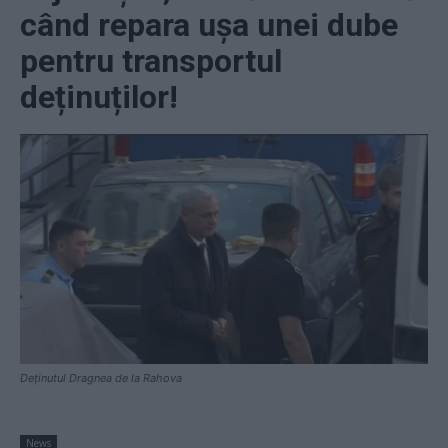
când repara ușa unei dube
pentru transportul
deținuților!
Deținutul Dragnea de la Rahova
News