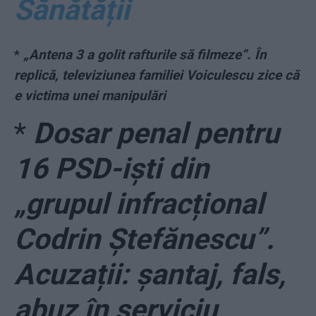
Sănătății
*
„Antena 3 a golit rafturile să filmeze”. În
replică, televiziunea familiei Voiculescu zice că
e victima unei manipulări
*
Dosar penal pentru
16 PSD-iști din
„grupul infracțional
Codrin Ștefănescu”.
Acuzații: șantaj, fals,
abuz în serviciu