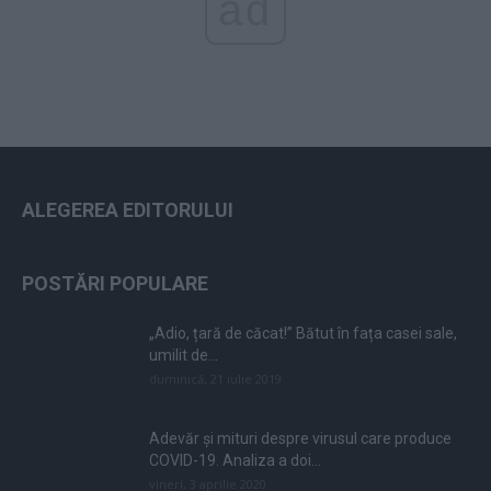
ad
ALEGEREA EDITORULUI
POSTĂRI POPULARE
„Adio, țară de căcat!” Bătut în fața casei sale,
umilit de...
duminică, 21 iulie 2019
Adevăr și mituri despre virusul care produce
COVID-19. Analiza a doi...
vineri, 3 aprilie 2020