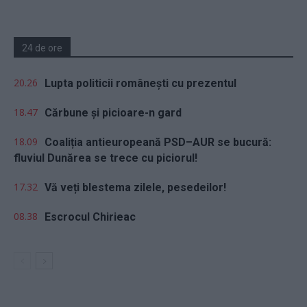
24 de ore
20.26
Lupta politicii românești cu prezentul
18.47
Cărbune și picioare-n gard
18.09
Coaliția antieuropeană PSD–AUR se bucură:
fluviul Dunărea se trece cu piciorul!
17.32
Vă veți blestema zilele, pesedeilor!
08.38
Escrocul Chirieac