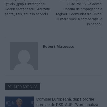
iști din „grupul infracțional
SUA: Pro TV va deveni
Codrin Ștefănescu”. Acuzații:
unealta de propagandă a
șantaj, fals, abuz în serviciu
regimului comunist din China!
O mare voce a democrației e
în pericol!
Robert Mateescu
RELATED ARTICLES
Comisia Europeană, după ororile
comise de PSD-AUR: ”Vom analiza