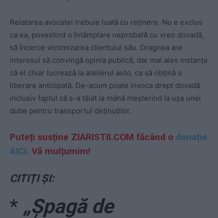
Relatarea avocatei trebuie luată cu reținere. Nu e exclus
ca ea, povestind o întâmplare neprobată cu vreo dovadă,
să încerce victimizarea clientului său. Dragnea are
interesul să convingă opinia publică, dar mai ales instanța
că el chiar lucrează la atelierul auto, ca să obțină o
liberare anticipată. De-acum poate invoca drept dovadă
inclusiv faptul că s-a tăiat la mână meșterind la ușa unei
dube pentru transportul deținuților.
Puteți susține ZIARISTII.COM făcând o
donație
AICI.
Vă mulțumim!
CITIȚI ȘI:
*
„Șpagă de