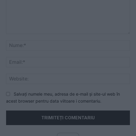
Comentariu:
Nu
Ema
Web
Salvați numele meu, adresa de e-mail și site-ul web în
acest browser pentru data viitoare i comentariu.