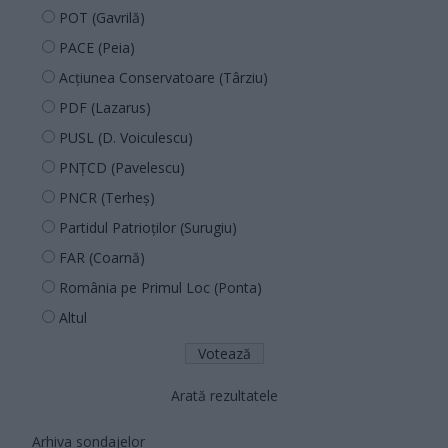
POT (Gavrilă)
PACE (Peia)
Acțiunea Conservatoare (Târziu)
PDF (Lazarus)
PUSL (D. Voiculescu)
PNȚCD (Pavelescu)
PNCR (Terheș)
Partidul Patrioților (Surugiu)
FAR (Coarnă)
România pe Primul Loc (Ponta)
Altul
Arată rezultatele
Arhiva sondajelor