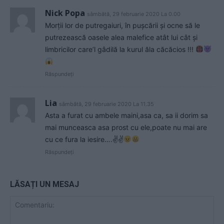
Nick Popa
sâmbătă, 29 februarie 2020 La 0.00
Morții lor de putregaiuri, în pușcării și ocne să le
putrezească oasele alea malefice atât lui cât și
limbricilor care’l gâdilă la kurul ăla căcăcios !!!
Răspundeți
Lia
sâmbătă, 29 februarie 2020 La 11.35
Asta a furat cu ambele maini,asa ca, sa ii dorim sa
mai munceasca asa prost cu ele,poate nu mai are
cu ce fura la iesire….✌✌
Răspundeți
LĂSAȚI UN MESAJ