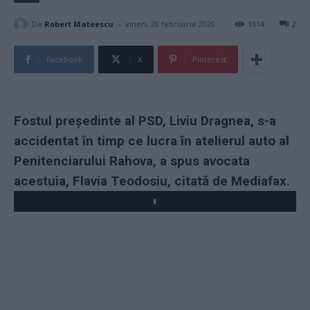
-
De
Robert Mateescu
vineri, 28 februarie 2020
1614
2
Facebook
X
Pinterest
Fostul președinte al PSD, Liviu Dragnea, s-a
accidentat în timp ce lucra în atelierul auto al
Penitenciarului Rahova, a spus avocata
acestuia, Flavia Teodosiu, citată de Mediafax.
Play