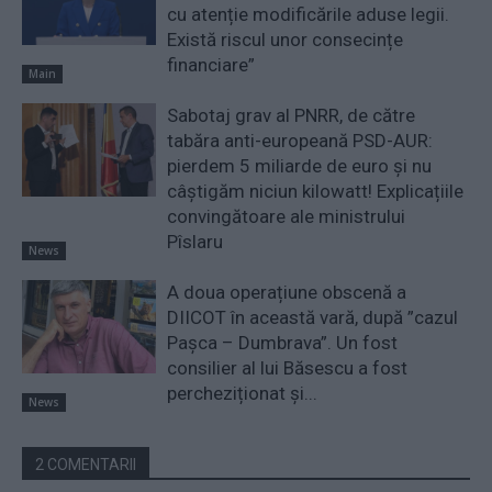
cu atenție modificările aduse legii.
Există riscul unor consecințe
financiare”
Main
Sabotaj grav al PNRR, de către
tabăra anti-europeană PSD-AUR:
pierdem 5 miliarde de euro și nu
câștigăm niciun kilowatt! Explicațiile
convingătoare ale ministrului
Pîslaru
News
A doua operațiune obscenă a
DIICOT în această vară, după ”cazul
Pașca – Dumbrava”. Un fost
consilier al lui Băsescu a fost
percheziționat și...
News
2 COMENTARII