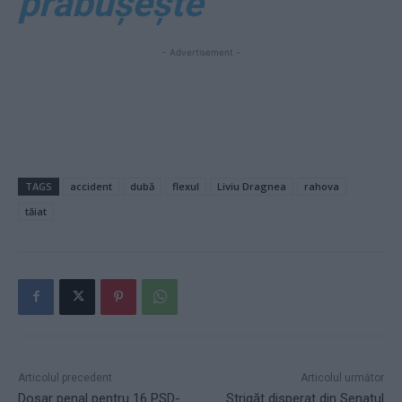
prăbușește
- Advertisement -
TAGS
accident
dubă
flexul
Liviu Dragnea
rahova
tăiat
Articolul precedent
Articolul următor
Dosar penal pentru 16 PSD-
Strigăt disperat din Senatul