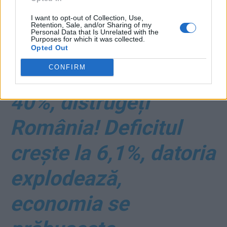
I want to opt-out of Collection, Use,
*
Europa ne
Retention, Sale, and/or Sharing of my
Personal Data that Is Unrelated with the
Purposes for which it was collected.
avertizează: Dacă
Opted Out
CONFIRM
majorați pensiile cu
40%, distrugeți
România! Deficitul
crește la 6,1%, datoria
explodează,
economia se