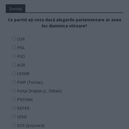
Sondaj
Ce partid ați vota dacă alegerile parlamentare ar avea
loc duminica viitoare?
USR
PNL
PSD
AUR
UDMR
PMP (Tomac)
Forța Dreptei (L. Orban)
PNȚMM
REPER
SENS
SOS (Șoșoacă)