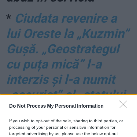
*
Ciudata revenire a
lui Oreste la „Kuzmin”
Gușă. „Geostrategul
cu puța mică” l-a
interzis și l-a numit
„securist” al „statului
paralel”. Prăbușirea
Do Not Process My Personal Information
audienței l-a speriat
If you wish to opt-out of the sale, sharing to third parties, or
processing of your personal or sensitive information for
targeted advertising by us, please use the below opt-out