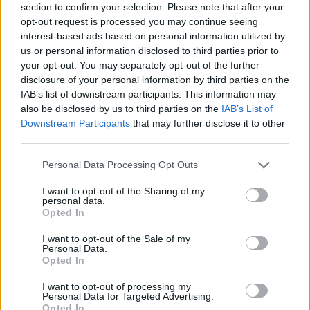
pe patronul PSD-ist
section to confirm your selection. Please note that after your
opt-out request is processed you may continue seeing
interest-based ads based on personal information utilized by
*
Guvernul Orban a
us or personal information disclosed to third parties prior to
your opt-out. You may separately opt-out of the further
disclosure of your personal information by third parties on the
blocat vânzarea către
IAB’s list of downstream participants. This information may
also be disclosed by us to third parties on the
IAB’s List of
rușii de la Lukoil a
Downstream Participants
that may further disclose it to other
third parties.
gazelor românești din
Personal Data Processing Opt Outs
Marea Neagră, din
I want to opt-out of the Sharing of my
personal data.
Opted In
perimetrul deținut de
I want to opt-out of the Sale of my
Personal Data.
americanii de la
Opted In
I want to opt-out of processing my
Exxon
Personal Data for Targeted Advertising.
Opted In