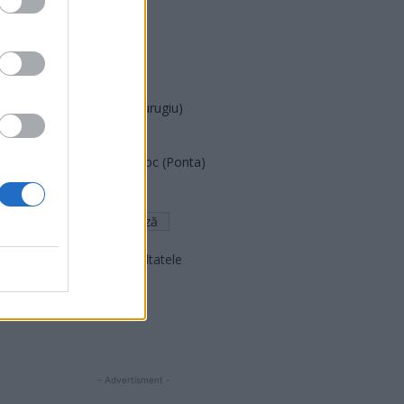
PUSL (D. Voiculescu)
PNȚCD (Pavelescu)
PNCR (Terheș)
Partidul Patrioților (Surugiu)
FAR (Coarnă)
România pe Primul Loc (Ponta)
Altul
Arată rezultatele
Arhiva sondajelor
- Advertisment -