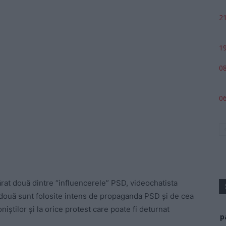
21
19
08
06
ărat două dintre “influencerele” PSD, videochatista
două sunt folosite intens de propaganda PSD și de cea
oniștilor și la orice protest care poate fi deturnat
p