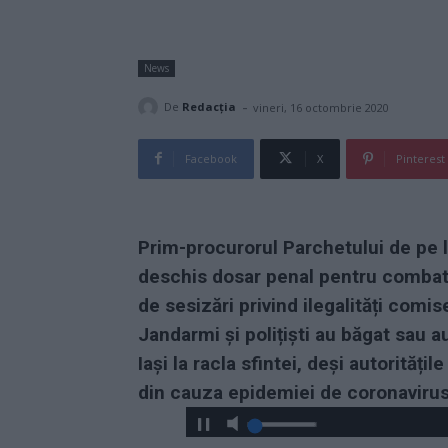
News
-
De
Redacţia
vineri, 16 octombrie 2020
Facebook
X
Pinterest
Prim-procurorul Parchetului de pe l
deschis dosar penal pentru combater
de sesizări privind ilegalități comi
Jandarmi și polițiști au băgat sau a
Iași la racla sfintei, deși autorități
din cauza epidemiei de coronavirus