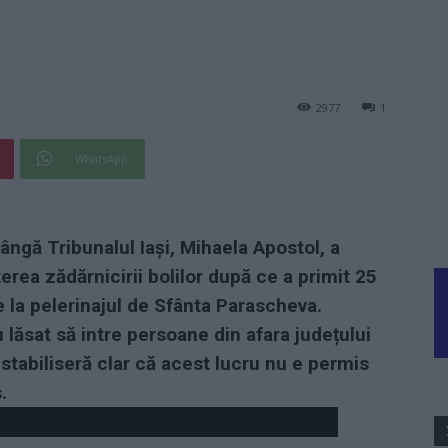
2977
1
WhatsApp
ângă Tribunalul Iași, Mihaela Apostol, a
ea zădărnicirii bolilor după ce a primit 25
se la pelerinajul de Sfânta Parascheva.
u lăsat să intre persoane din afara județului
le stabiliseră clar că acest lucru nu e permis
.