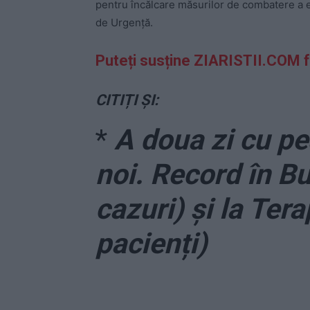
pentru încălcare măsurilor de combatere a e
de Urgență.
Puteți susține ZIARISTII.COM 
CITIȚI ȘI:
*
A doua zi cu pe
noi. Record în B
cazuri) și la Ter
pacienți)