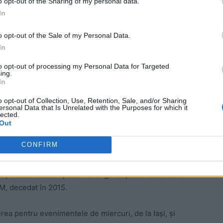
o opt-out of the Sharing of my personal data.
In
o opt-out of the Sale of my Personal Data.
In
to opt-out of processing my Personal Data for Targeted
ing.
In
tropolia Moldovei și-a încălcat propria decizie,
 Mulțimea a forțat cordoanele de ordine. Jandarmii s-au
o opt-out of Collection, Use, Retention, Sale, and/or Sharing
ersonal Data that Is Unrelated with the Purposes for which it
at către baldachinul unde erau ținute moaștele. Circa
lected.
pupat racla în cursul zilei de miercuri.
Out
CONFIRM
“prin spate” diverse persoane la raclă, printre
 Codruța Cerva. Polițistul care le conducea pe cele
a și-a declarat simpatia nemărginită pe care a avut-o
RM, decedat în 2015.
a pentru evenimentele de miercuri, de la Iași, și