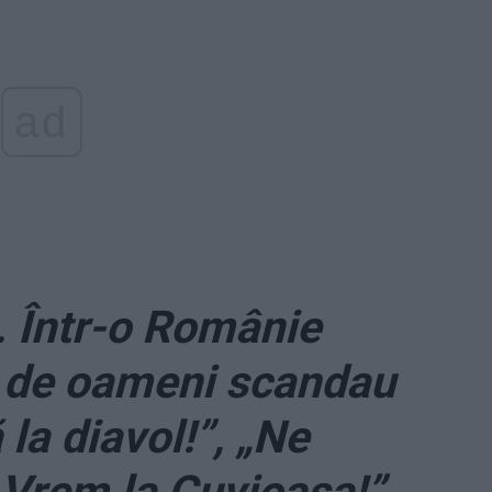
ad
. Într-o Românie
 de oameni scandau
 la diavol!”, „Ne