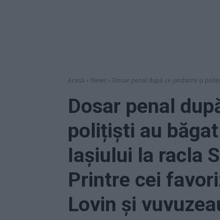
Acasă
News
Dosar penal după ce jandarmi și polițiș
Dosar penal după
polițiști au băga
Iașiului la racla
Printre cei favor
Lovin și vuvuzea