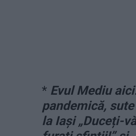
*
Evul Mediu aici
pandemică, sute
la Iași „Duceți-vă