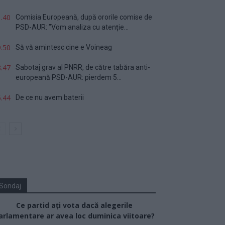
.40
Comisia Europeană, după ororile comise de
PSD-AUR: ”Vom analiza cu atenție...
.50
Să vă amintesc cine e Voineag
.47
Sabotaj grav al PNRR, de către tabăra anti-
europeană PSD-AUR: pierdem 5...
.44
De ce nu avem baterii
Sondaj
Ce partid ați vota dacă alegerile
arlamentare ar avea loc duminica viitoare?