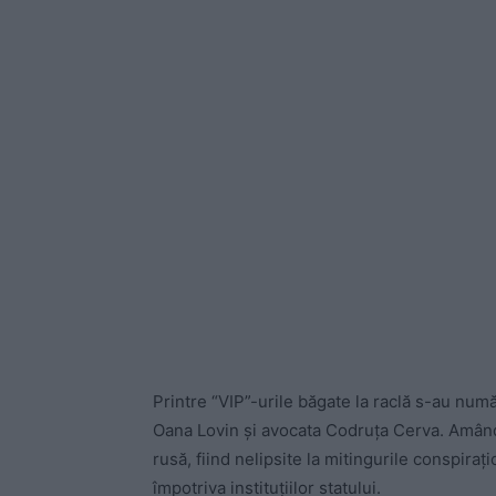
Printre “VIP”-urile băgate la raclă s-au num
Oana Lovin și avocata Codruța Cerva. Amân
rusă, fiind nelipsite la mitingurile conspirați
împotriva instituțiilor statului.