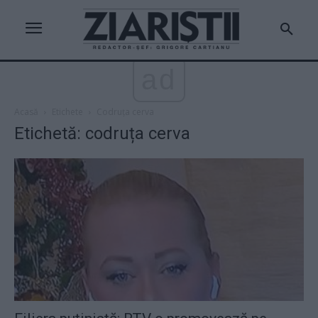
ad
Acasă
Etichete
Codruța cerva
Etichetă: codruța cerva