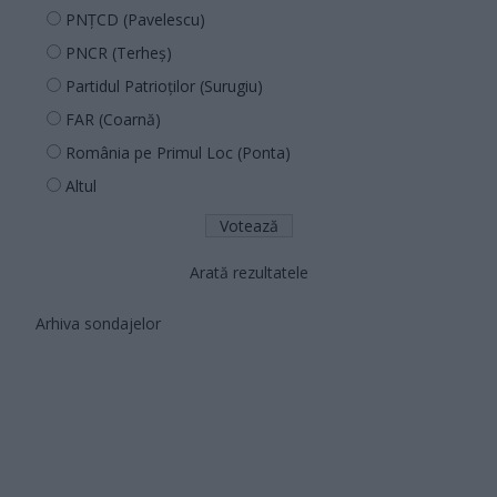
PNȚCD (Pavelescu)
PNCR (Terheș)
Partidul Patrioților (Surugiu)
FAR (Coarnă)
România pe Primul Loc (Ponta)
Altul
Arată rezultatele
Arhiva sondajelor