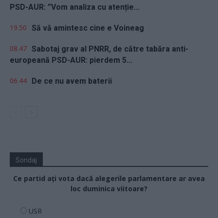
PSD-AUR: ”Vom analiza cu atenție...
19.50
Să vă amintesc cine e Voineag
08.47
Sabotaj grav al PNRR, de către tabăra anti-
europeană PSD-AUR: pierdem 5...
06.44
De ce nu avem baterii
Sondaj
Ce partid ați vota dacă alegerile parlamentare ar avea
loc duminica viitoare?
USR