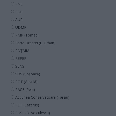
PNL
PSD
AUR
UDMR
PMP (Tomac)
Forța Dreptei (L. Orban)
PNȚMM
REPER
SENS
SOS (Șoșoacă)
POT (Gavrilă)
PACE (Peia)
Acțiunea Conservatoare (Târziu)
PDF (Lazarus)
PUSL (D. Voiculescu)