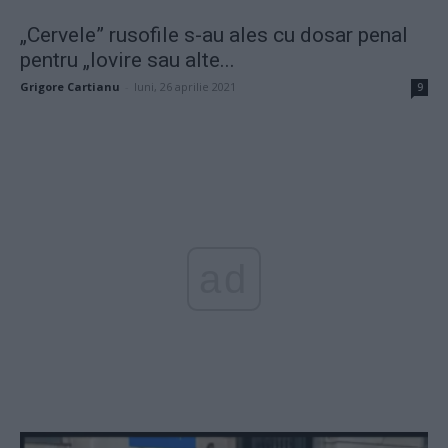
„Cervele” rusofile s-au ales cu dosar penal
pentru „lovire sau alte...
Grigore Cartianu
-
luni, 26 aprilie 2021
9
ad