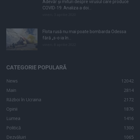
Adevăr și mituri despre virusul care produce
COVID-19. Analiza a doi...
vineri, 3 aprilie 2020
Flota rusă nu mai poate bombarda Odessa
fără „s-o ia în...
vineri, 8 aprilie 2022
CATEGORIE POPULARĂ
News
12042
Main
2814
Război în Ucraina
2172
Opinii
1876
Lumea
1416
Politică
1300
Dezvăluiri
1065