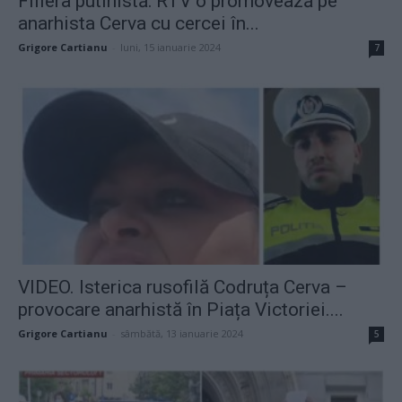
Filiera putinistă: RTV o promovează pe
anarhista Cerva cu cercei în...
Grigore Cartianu
-
luni, 15 ianuarie 2024
7
VIDEO. Isterica rusofilă Codruța Cerva –
provocare anarhistă în Piața Victoriei....
Grigore Cartianu
-
sâmbătă, 13 ianuarie 2024
5