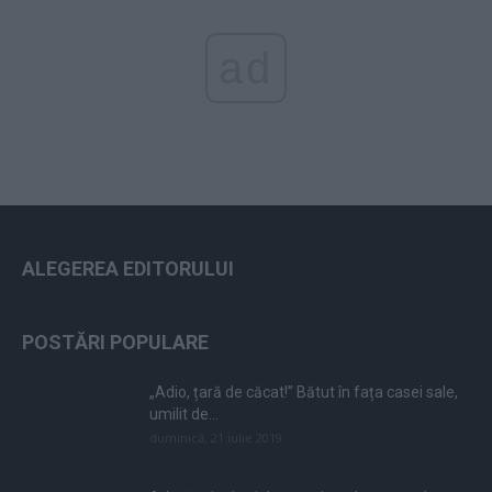
ad
ALEGEREA EDITORULUI
POSTĂRI POPULARE
„Adio, țară de căcat!” Bătut în fața casei sale,
umilit de...
duminică, 21 iulie 2019