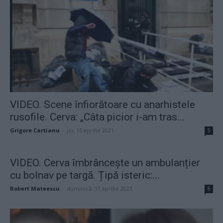
VIDEO. Scene înfiorătoare cu anarhistele
rusofile. Cerva: „Câta picior i-am tras...
Grigore Cartianu
-
joi, 15 aprilie 2021
5
VIDEO. Cerva îmbrâncește un ambulanțier
cu bolnav pe targă. Țipă isteric:...
Robert Mateescu
-
duminică, 11 aprilie 2021
5