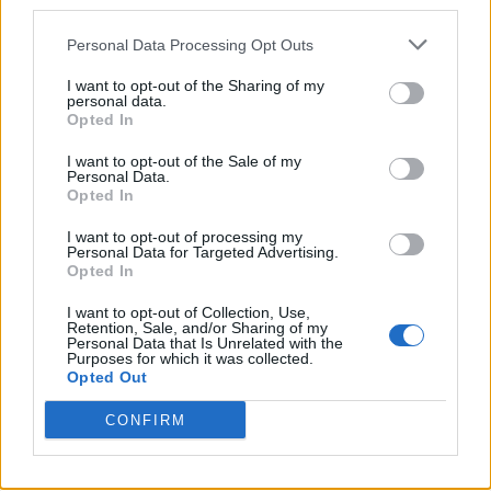
third parties.
băgat persoane din...
Redacţia
-
vineri, 16 octombrie 2020
1
Personal Data Processing Opt Outs
I want to opt-out of the Sharing of my
personal data.
Opted In
1
2
I want to opt-out of the Sale of my
Personal Data.
Opted In
ad
I want to opt-out of processing my
Personal Data for Targeted Advertising.
Opted In
Susțineți presa liberă! Donați aici pentru
Ziaristii.com!
I want to opt-out of Collection, Use,
Retention, Sale, and/or Sharing of my
Personal Data that Is Unrelated with the
Purposes for which it was collected.
Opted Out
CONFIRM
24 de ore
21.40
Comisia Europeană, după ororile comise de