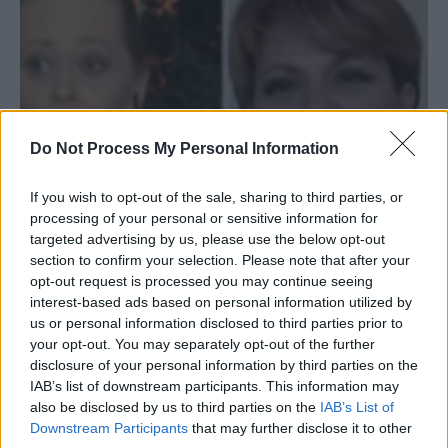
Do Not Process My Personal Information
Propagandă virulentă anti-vaccin la RTV:
If you wish to opt-out of the sale, sharing to third parties, or
processing of your personal or sensitive information for
„Pinguinii și oile să se vaccineze!”
targeted advertising by us, please use the below opt-out
Redacţia
-
luni, 4 ianuarie 2021
1
section to confirm your selection. Please note that after your
opt-out request is processed you may continue seeing
interest-based ads based on personal information utilized by
VIDEO. Două cerve și-o șoșoacă. Au
us or personal information disclosed to third parties prior to
încercat să ne strice Ziua...
your opt-out. You may separately opt-out of the further
disclosure of your personal information by third parties on the
Grigore Cartianu
-
marți, 1 decembrie 2020
4
IAB’s list of downstream participants. This information may
also be disclosed by us to third parties on the
IAB’s List of
Dosar penal după ce jandarmi și polițiști au
Downstream Participants
that may further disclose it to other