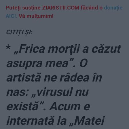
Puteți susține ZIARISTII.COM făcând o
donație
AICI.
Vă mulțumim!
CITIȚI ȘI:
*
„Frica morţii a căzut
asupra mea”. O
artistă ne râdea în
nas: „virusul nu
există”. Acum e
internată la „Matei