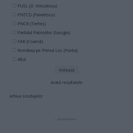
PUSL (D. Voiculescu)
PNȚCD (Pavelescu)
PNCR (Terheș)
Partidul Patrioților (Surugiu)
FAR (Coarnă)
România pe Primul Loc (Ponta)
Altul
Arată rezultatele
Arhiva sondajelor
- Advertisment -