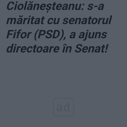
Ciolăneșteanu: s-a
măritat cu senatorul
Fifor (PSD), a ajuns
directoare în Senat!
ad