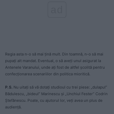
ad
Regia asta n-o să mai țină mult. Din toamnă, n-o să mai
pupați alt mandat. Eventual, o să aveți unul asigurat la
Antenele Varanului, unde ați fost de altfel școlită pentru
confecționarea scenariilor din politica mioritică.
P. S.
Nu uitați să vă dotați studioul cu trei piese: „dulapul”
Bădulescu, „bideul” Marinescu și „Unchiul Fester” Codrin
Ștefănescu. Poate, cu ajutorul lor, veți avea un plus de
audiență.