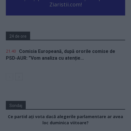
Ziaristii.com!
24 de ore
21.40
Comisia Europeană, după ororile comise de
PSD-AUR: ”Vom analiza cu atenție...
Sondaj
Ce partid ați vota dacă alegerile parlamentare ar avea
loc duminica viitoare?