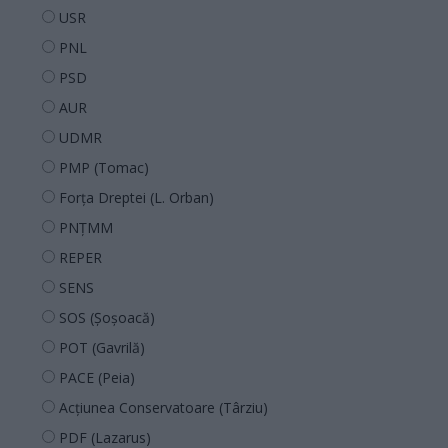
USR
PNL
PSD
AUR
UDMR
PMP (Tomac)
Forța Dreptei (L. Orban)
PNȚMM
REPER
SENS
SOS (Șoșoacă)
POT (Gavrilă)
PACE (Peia)
Acțiunea Conservatoare (Târziu)
PDF (Lazarus)