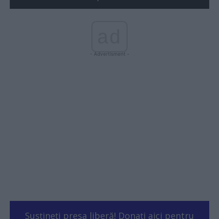
ad
- Advertisment -
Susțineți presa liberă! Donați aici pentru