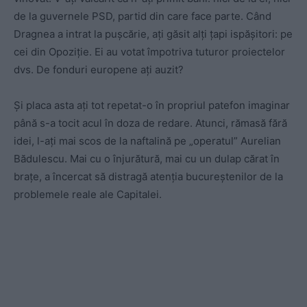
de la guvernele PSD, partid din care face parte. Când
Dragnea a intrat la pușcărie, ați găsit alți țapi ispășitori: pe
cei din Opoziție. Ei au votat împotriva tuturor proiectelor
dvs. De fonduri europene ați auzit?
Și placa asta ați tot repetat-o în propriul patefon imaginar
până s-a tocit acul în doza de redare. Atunci, rămasă fără
idei, l-ați mai scos de la naftalină pe „operatul” Aurelian
Bădulescu. Mai cu o înjurătură, mai cu un dulap cărat în
brațe, a încercat să distragă atenția bucureștenilor de la
problemele reale ale Capitalei.