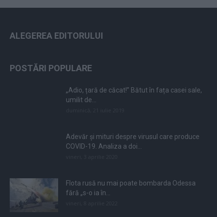
ALEGEREA EDITORULUI
POSTĂRI POPULARE
„Adio, țară de căcat!” Bătut în fața casei sale,
umilit de...
duminică, 21 iulie 2019
Adevăr și mituri despre virusul care produce
COVID-19. Analiza a doi...
vineri, 3 aprilie 2020
Flota rusă nu mai poate bombarda Odessa
fără „s-o ia în...
vineri, 8 aprilie 2022