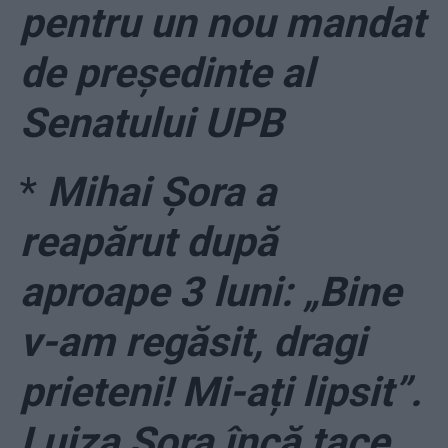
pentru un nou mandat
de președinte al
Senatului UPB
*
Mihai Șora a
reapărut după
aproape 3 luni: „Bine
v-am regăsit, dragi
prieteni! Mi-ați lipsit”.
Luiza Șora încă tace,