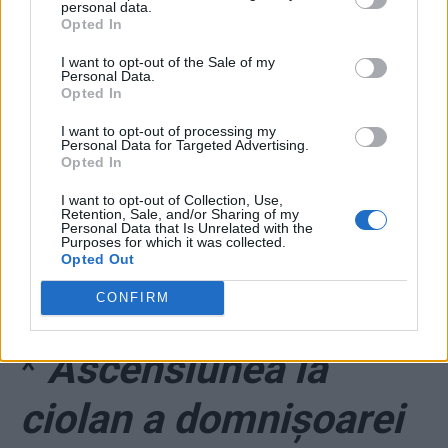
personal data.
Opted In
I want to opt-out of the Sale of my
Personal Data.
*
A fugit și „patriotul”
Opted In
I want to opt-out of processing my
Dragomir! A ieșit din
Personal Data for Targeted Advertising.
Opted In
țară cu o zi înaintea
I want to opt-out of Collection, Use,
Retention, Sale, and/or Sharing of my
Personal Data that Is Unrelated with the
condamnării. Și voia
Purposes for which it was collected.
Opted Out
să ne scoată din UE…
CONFIRM
*
Ascensiunea la
ciolan a domnișoarei