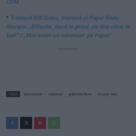
CSM
*
Tremură Bill Gates, tremură și Papa! Radu
Moraru: „Billache, dacă te prind, pe tine chiar te
bat!” / „Mai avem un adversar: pe Papa!”
- Advertisement -
TAGS
basculante
claxonat
gabriela firea
nicușor dan