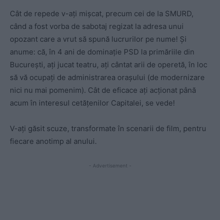
Cât de repede v-ați mișcat, precum cei de la SMURD,
când a fost vorba de sabotaj regizat la adresa unui
opozant care a vrut să spună lucrurilor pe nume! Și
anume: că, în 4 ani de dominație PSD la primăriile din
București, ați jucat teatru, ați cântat arii de operetă, în loc
să vă ocupați de administrarea orașului (de modernizare
nici nu mai pomenim). Cât de eficace ați acționat până
acum în interesul cetățenilor Capitalei, se vede!
V-ați găsit scuze, transformate în scenarii de film, pentru
fiecare anotimp al anului.
- Advertisement -