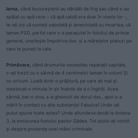
Iarna,
când bucureștenii au dârdâit de frig sau când s-au
spălat cu apă rece – că apă caldă era doar în visele lor -,
le-ați zis că sunteți sabotată și amenințată cu moartea, că
taman PSD, partid care v-a parașutat în fotoliul de primar
general, uneltește împotriva dvs. și a mărețelor planuri pe
care le puneți la cale.
Primăvara,
când drumurile necesitau reparații capitale,
v-ați trezit cu o sârmă de 4 centimetri taman în colon! Și
nu oricum. Luată dintr-o prăjitură, pe care ați mai și
mestecat-o minute în șir înainte de a o înghiți. Acea
sârmă, bat-o vina, s-a ghemuit de dorul dvs., apoi s-a
mărit în contact cu alte substanțe! Fabulos! Unde-ați
putut spune toate astea? Unde altundeva decât la Antena
3, la emisiunea fostului pastor Gâdea. Tot acolo ați vorbit
și despre prezența unei mâini criminale.