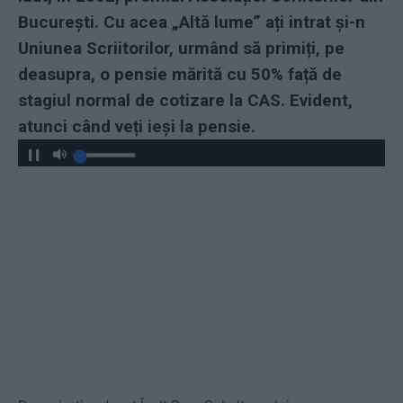
București. Cu acea „Altă lume” ați intrat și-n
Uniunea Scriitorilor, urmând să primiți, pe
deasupra, o pensie mărită cu 50% față de
stagiul normal de cotizare la CAS. Evident,
atunci când veți ieși la pensie.