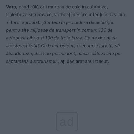
Vara,
când călătorii mureau de cald în autobuze,
troleibuze și tramvaie, vorbeați despre intențiile dvs. din
viitorul apropiat. „
Suntem în procedura de achiziție
pentru alte mijloace de transport în comun: 130 de
autobuze hibrid şi 100 de troleibuze. Ce ne dorim cu
aceste achiziţii? Ca bucureştenii, precum şi turiştii, să
abandoneze, dacă nu permanent, măcar câteva zile pe
săptămână autoturismul”,
ați declarat anul trecut.
ad