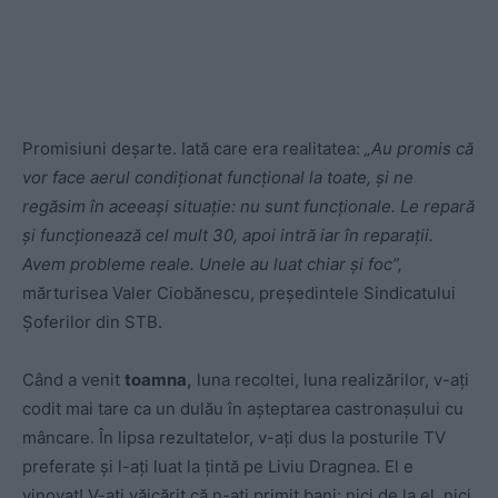
Promisiuni deșarte. Iată care era realitatea:
„Au promis că
vor face aerul condiţionat funcţional la toate, şi ne
regăsim în aceeaşi situaţie: nu sunt funcţionale. Le repară
şi funcţionează cel mult 30, apoi intră iar în reparaţii.
Avem probleme reale. Unele au luat chiar şi foc”,
mărturisea Valer Ciobănescu, președintele Sindicatului
Șoferilor din STB.
Când a venit
toamna,
luna recoltei, luna realizărilor, v-ați
codit mai tare ca un dulău în așteptarea castronașului cu
mâncare. În lipsa rezultatelor, v-ați dus la posturile TV
preferate și l-ați luat la țintă pe Liviu Dragnea. El e
vinovat! V-ați văicărit că n-ați primit bani: nici de la el, nici