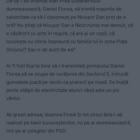
De ce i-ați ordonat Înalt Prea Subalternului
dumneavoastră, Daniel Florea, să trimită mașinile de
salubritate ca să-l claxoneze pe Nicușor Dan preț de o
oră? Nu știați că Nicușor Dan a făcut nunta mai demult, că
e căsătorit cu acte în regulă, că are și un copil, că
locuiește cu chirie împreună cu familia lui în zona Piața
Gorjului? Sau n-ați auzit de ea?
Ar fi fost foarte bine să-i transmiteți primarului Daniel
Florea să se ocupe de curățenia din Sectorul 5, întrucât
gunoaiele joacă pe-acolo ca șoarecii pe masă. Se înalță
peste stâlpii de electricitate atunci când adie un pic
vântul.
Ați greșit adresa, doamna Firea! Și tot circul ăsta l-ați
realizat pe banii bucureștenilor, nu pe ai dumneavoastră,
nici pe ai colegilor din PSD.