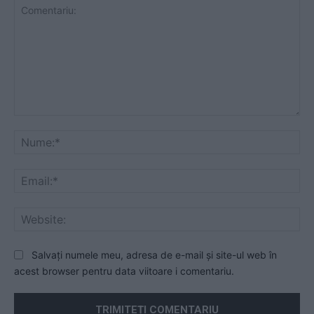
Comentariu:
Nu
Ema
Web
Salvați numele meu, adresa de e-mail și site-ul web în
acest browser pentru data viitoare i comentariu.