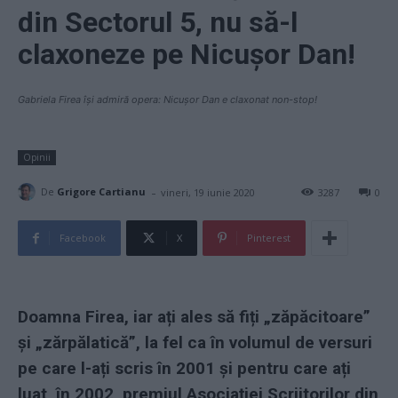
din Sectorul 5, nu să-l
claxoneze pe Nicușor Dan!
Gabriela Firea își admiră opera: Nicușor Dan e claxonat non-stop!
Opinii
-
De
Grigore Cartianu
vineri, 19 iunie 2020
3287
0
Facebook
X
Pinterest
Doamna Firea, iar ați ales să fiți „zăpăcitoare”
și „zărpălatică”, la fel ca în volumul de versuri
pe care l-ați scris în 2001 și pentru care ați
luat, în 2002, premiul Asociației Scriitorilor din