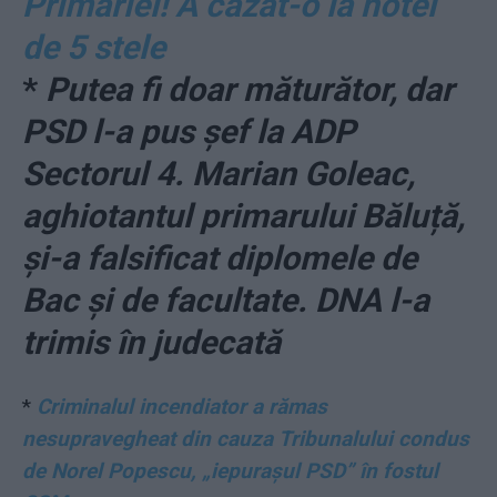
Primăriei! A cazat-o la hotel
de 5 stele
*
Putea fi doar măturător, dar
PSD l-a pus șef la ADP
Sectorul 4. Marian Goleac,
aghiotantul primarului Băluță,
și-a falsificat diplomele de
Bac și de facultate. DNA l-a
trimis în judecată
*
Criminalul incendiator a rămas
nesupravegheat din cauza Tribunalului condus
de Norel Popescu, „iepurașul PSD” în fostul