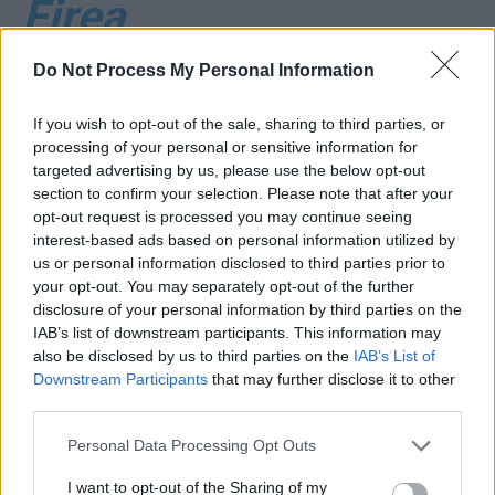
Firea
*
Institutul “Matei Balș” nu mai are paturi
Do Not Process My Personal Information
libere: s-a umplut cu bolnavi de Covid-19. Cel
If you wish to opt-out of the sale, sharing to third parties, or
mai mare spital de boli infecțioase din țară nu
processing of your personal or sensitive information for
mai face internări
targeted advertising by us, please use the below opt-out
section to confirm your selection. Please note that after your
opt-out request is processed you may continue seeing
interest-based ads based on personal information utilized by
us or personal information disclosed to third parties prior to
your opt-out. You may separately opt-out of the further
disclosure of your personal information by third parties on the
IAB’s list of downstream participants. This information may
also be disclosed by us to third parties on the
IAB’s List of
Downstream Participants
that may further disclose it to other
ad
third parties.
Personal Data Processing Opt Outs
I want to opt-out of the Sharing of my