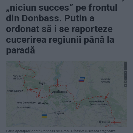
„niciun succes” pe frontul
din Donbass. Putin a
ordonat să i se raporteze
cucerirea regiunii până la
paradă
Harta operațiunilor din Donbass pe 4 mai. Ofensiva rusească stagnează