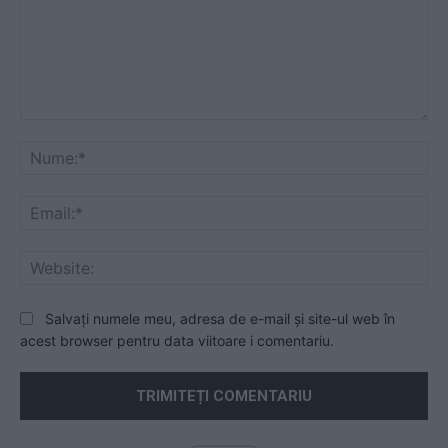
Comentariu:
Nu
Ema
Web
Salvați numele meu, adresa de e-mail și site-ul web în
acest browser pentru data viitoare i comentariu.