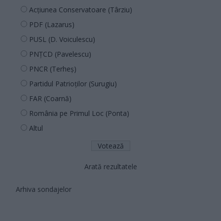
Acțiunea Conservatoare (Târziu)
PDF (Lazarus)
PUSL (D. Voiculescu)
PNȚCD (Pavelescu)
PNCR (Terheș)
Partidul Patrioților (Surugiu)
FAR (Coarnă)
România pe Primul Loc (Ponta)
Altul
Arată rezultatele
Arhiva sondajelor