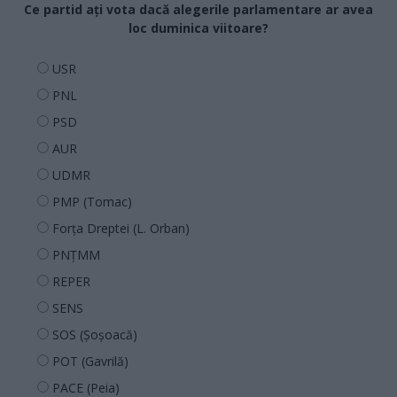
Ce partid ați vota dacă alegerile parlamentare ar avea
loc duminica viitoare?
USR
PNL
PSD
AUR
UDMR
PMP (Tomac)
Forța Dreptei (L. Orban)
PNȚMM
REPER
SENS
SOS (Șoșoacă)
POT (Gavrilă)
PACE (Peia)