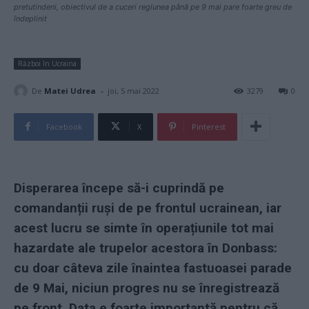
pretutindeni, obiectivul de a cuceri regiunea până pe 9 mai pare foarte greu de
îndeplinit
Război în Ucraina
-
De
Matei Udrea
joi, 5 mai 2022
3279
0
Facebook
X
Pinterest
Disperarea începe să-i cuprindă pe
comandanții ruși de pe frontul ucrainean, iar
acest lucru se simte în operațiunile tot mai
hazardate ale trupelor acestora în Donbass:
cu doar câteva zile înaintea fastuoasei parade
de 9 Mai, niciun progres nu se înregistrează
pe front. Data e foarte importantă pentru că