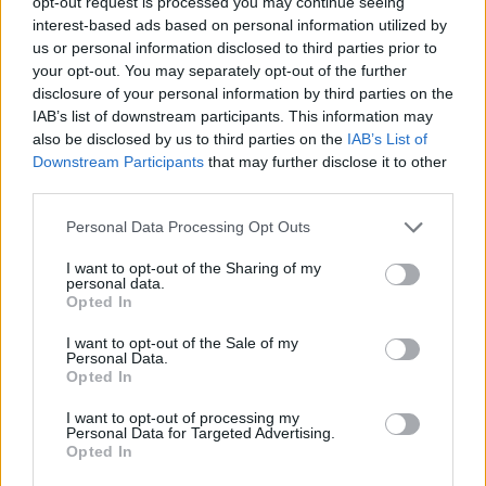
opt-out request is processed you may continue seeing
ruși conduși de generalul Razgonov, venit în
interest-based ads based on personal information utilized by
us or personal information disclosed to third parties prior to
2019 și pus consilier al președintelui
your opt-out. You may separately opt-out of the further
separatiștilor
disclosure of your personal information by third parties on the
IAB’s list of downstream participants. This information may
also be disclosed by us to third parties on the
IAB’s List of
*
Pravda: „România și Polonia, primele
Downstream Participants
that may further disclose it to other
candidate pentru loviturile cu rachete Kalibr.
third parties.
Aceste țări care se poartă greșit nu vor
Personal Data Processing Opt Outs
supraviețui fizic și mental”
I want to opt-out of the Sharing of my
personal data.
*
Fiul apără Ucraina. Tatăl, decorat de
Opted In
Rusia pentru teroarea din Donbass.
I want to opt-out of the Sale of my
Personal Data.
Povestea sfâșietoare a unei familii rupte
Opted In
de război
I want to opt-out of processing my
Personal Data for Targeted Advertising.
Opted In
*
Serviciile secrete occidentale știu în ce