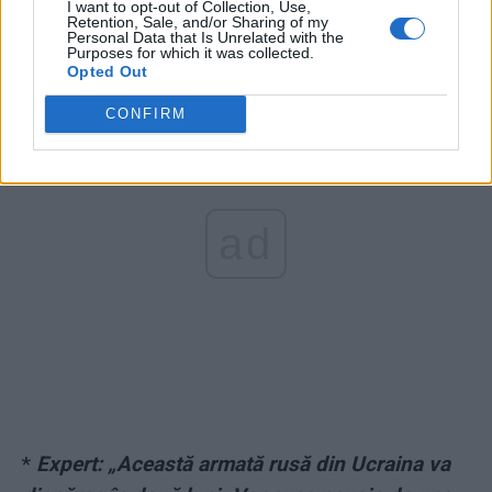
buncăr se află Putin! Tiranul rus va fi distrus
I want to opt-out of Collection, Use,
Retention, Sale, and/or Sharing of my
dacă va ordona un atac nuclear
Personal Data that Is Unrelated with the
Purposes for which it was collected.
Opted Out
CONFIRM
ad
*
Expert: „Această armată rusă din Ucraina va