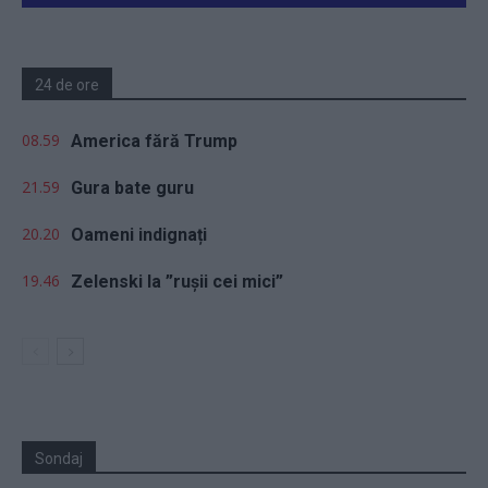
24 de ore
08.59
America fără Trump
21.59
Gura bate guru
20.20
Oameni indignați
19.46
Zelenski la ”rușii cei mici”
Sondaj