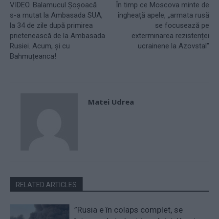
VIDEO. Balamucul Șoșoacă
În timp ce Moscova minte de
s-a mutat la Ambasada SUA,
îngheață apele, „armata rusă
la 34 de zile după primirea
se focusează pe
prietenească de la Ambasada
exterminarea rezistenței
Rusiei. Acum, și cu
ucrainene la Azovstal”
Bahmuțeanca!
Matei Udrea
RELATED ARTICLES
”Rusia e în colaps complet, se