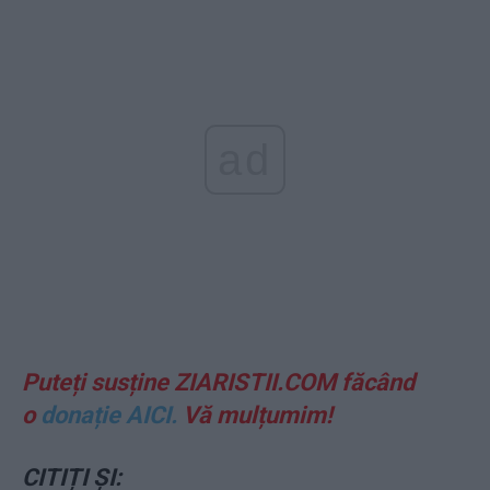
ad
Puteți susține ZIARISTII.COM făcând
o
donație AICI.
Vă mulțumim!
CITIȚI ȘI: