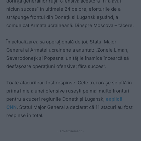
dorința generalilor ruși. Ofensiva acestora “n-a avut
niciun succes” în ultimele 24 de ore, eforturile de a
străpunge frontul din Donețk și Lugansk eșuând, a
comunicat Armata ucraineană. Dinspre Moscova – tăcere.
În actualizarea sa operațională de joi, Statul Major
General al Armatei ucrainene a anunțat: „Zonele Liman,
Severodonețk și Popasna: unitățile inamice încearcă să
desfășoare operațiuni ofensive; fără succes”.
Toate atacurileau fost respinse. Cele trei orașe se află în
prima linie a unei ofensive rusești pe mai multe fronturi
pentru a cuceri regiunile Donețk și Lugansk,
explică
CNN
. Statul Major General a declarat că 11 atacuri au fost
respinse în total.
- Advertisement -