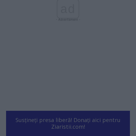
ad
- Advertisment -
Susțineți presa liberă! Donați aici pentru
Ziaristii.com!