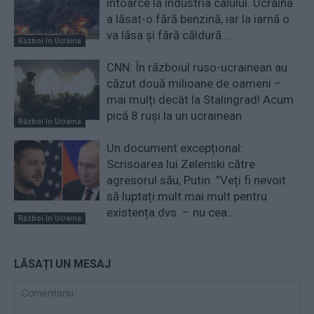
întoarce la industria calului. Ucraina
a lăsat-o fără benzină, iar la iarnă o
va lăsa și fără căldură....
Război în Ucraina
CNN: În războiul ruso-ucrainean au
căzut două milioane de oameni –
mai mulți decât la Stalingrad! Acum
pică 8 ruși la un ucrainean
Război în Ucraina
Un document excepțional:
Scrisoarea lui Zelenski către
agresorul său, Putin. ”Veți fi nevoit
să luptați mult mai mult pentru
existența dvs. – nu cea...
Război în Ucraina
LĂSAȚI UN MESAJ