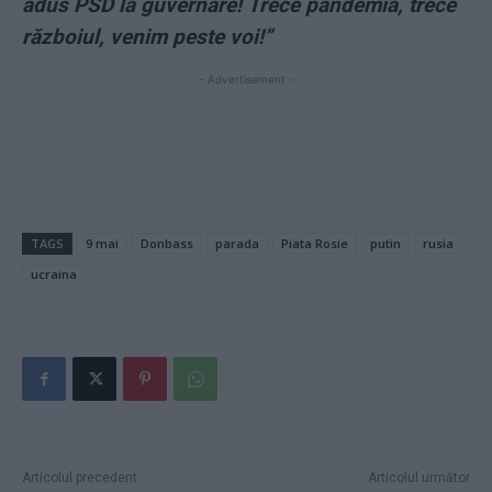
adus PSD la guvernare! Trece pandemia, trece
războiul, venim peste voi!”
- Advertisement -
TAGS
9 mai
Donbass
parada
Piata Rosie
putin
rusia
ucraina
Articolul precedent
Articolul următor