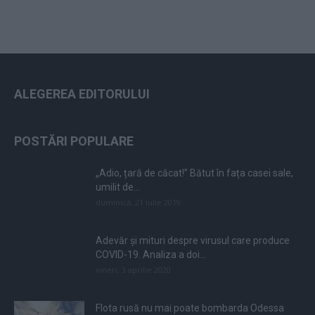
ALEGEREA EDITORULUI
POSTĂRI POPULARE
„Adio, țară de căcat!” Bătut în fața casei sale,
umilit de...
duminică, 21 iulie 2019
Adevăr și mituri despre virusul care produce
COVID-19. Analiza a doi...
vineri, 3 aprilie 2020
Flota rusă nu mai poate bombarda Odessa