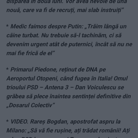
dispărea în două luni. Vor avea nevoie de una
nouă, care va fi de recruți, mai slab instruiți”
*
Medic faimos despre Putin: „Trăim lângă un
câine turbat. Nu trebuie să-l tachinăm, ci să
devenim urgent atât de puternici, încât să nu ne
mai fie frică de el”
*
Primarul Piedone, reținut de DNA pe
Aeroportul Otopeni, când fugea în Italia! Omul
trioului PSD – Antena 3 – Dan Voiculescu se
grăbea să plece înaintea sentinței definitive din
„Dosarul Colectiv”
*
VIDEO. Rareș Bogdan, apostrofat aspru la
Milano: „Să vă fie rușine, ați trădat românii! Ați