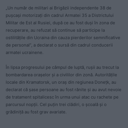
„Un număr de militari ai Brigăzii independente 38 de
pușcași motorizați din cadrul Armatei 35 a Districtului
Militar de Est al Rusiei, după ce au fost duși în zona de
recuperare, au refuzat să continue să participe la
ostilitățile din Ucraina din cauza pierderilor semnificative
de personal”, a declarat o sursă din cadrul conducerii
armatei ucrainene.
În lipsa progresului pe câmpul de luptă, rușii au trecut la
bombardarea orașelor și a civililor din zonă. Autoritățile
locale din Kramatorsk, un oraș din regiunea Donețk, au
declarat că șase persoane au fost rănite și au avut nevoie
de tratament spitalicesc în urma unui atac cu rachete pe
parcursul nopții. Cel puțin trei clădiri, o școală și o
grădiniță au fost grav avariate.