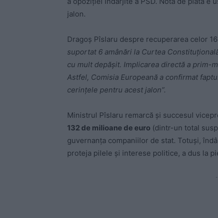
a opoziției îndârjite a PSD. Nota de plată e 
jalon.
Dragoș Pîslaru despre recuperarea celor 16
suportat 6 amânări la Curtea Constituțională
cu mult depășit. Implicarea directă a prim-m
Astfel, Comisia Europeană a confirmat faptu
cerințele pentru acest jalon”.
Ministrul Pîslaru remarcă și succesul vicep
132 de milioane de euro
(
dintr-un total sus
guvernanța companiilor de stat. Totuși, îndâ
proteja pilele și interese politice, a dus la 
-