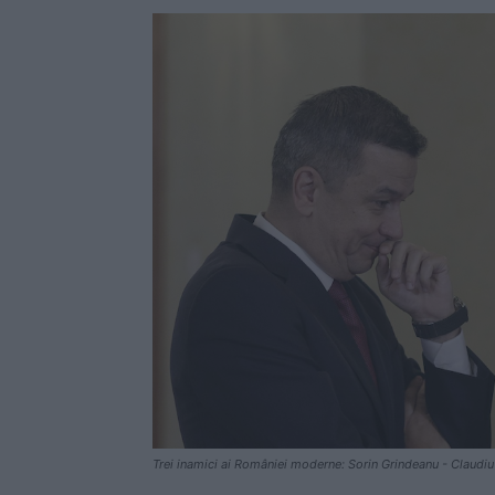
Trei inamici ai României moderne: Sorin Grindeanu - Claudiu