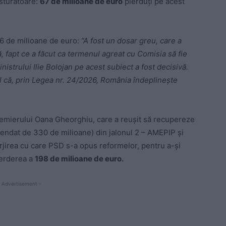
usturătoare:
67 de milioane de euro
pierduți pe acest
6 de milioane de euro:
”A fost un dosar greu, care a
, fapt ce a făcut ca termenul agreat cu Comisia să fie
inistrului
Ilie Bolojan
pe acest subiect a fost decisivă.
l că, prin Legea nr. 24/2026, România îndeplinește
remierului Oana Gheorghiu, care a reușit să recupereze
pendat de 330 de milioane)
din jalonul 2 –
AMEPIP și
rjirea cu care PSD s-a opus reformelor, pentru a-și
pierderea a
198 de milioane de euro.
 Advertisement -