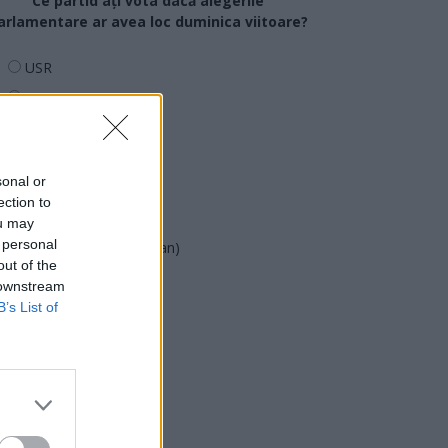
Ce partid ați vota dacă alegerile
arlamentare ar avea loc duminica viitoare?
USR
PNL
PSD
AUR
sonal or
UDMR
ection to
PMP (Tomac)
ou may
 personal
Forța Dreptei (L. Orban)
out of the
PNȚMM
 downstream
REPER
B’s List of
SENS
SOS (Șoșoacă)
POT (Gavrilă)
PACE (Peia)