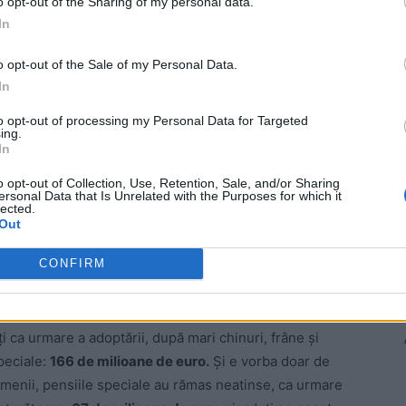
o opt-out of the Sharing of my personal data.
In
ră blocați din cauza Guvernelor Ciucă și Ciolacu.
o opt-out of the Sale of my Personal Data.
 Advertisement -
In
to opt-out of processing my Personal Data for Targeted
ing.
In
o opt-out of Collection, Use, Retention, Sale, and/or Sharing
ersonal Data that Is Unrelated with the Purposes for which it
lected.
Out
CONFIRM
i ca urmare a adoptării, după mari chinuri, frâne și
peciale:
166 de milioane de euro.
Și e vorba doar de
domenii, pensiile speciale au rămas neatinse, ca urmare