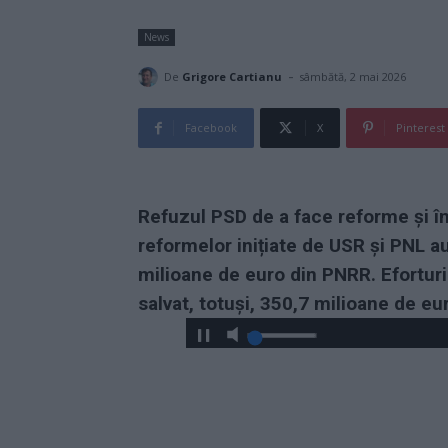
News
-
De
Grigore Cartianu
sâmbătă, 2 mai 2026
Facebook
X
Pinterest
Refuzul PSD de a face reforme și în
reformelor inițiate de USR și PNL 
milioane de euro din PNRR. Eforturi
salvat, totuși, 350,7 milioane de eur