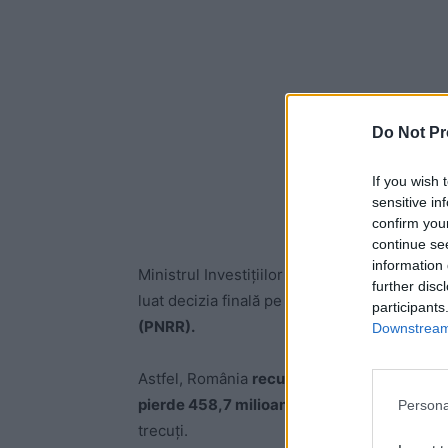
Do Not Pr
If you wish 
sensitive in
confirm you
continue se
information 
Ministrul Investițiilor și Fondurilor Europen
further disc
luat decizia finală pe cererea de plată numă
participants
(PNRR).
Downstream 
Astfel, România
recuperează 350,7 milioan
pierde 458,7 milioane euro
din cauza reform
Persona
trecuți.