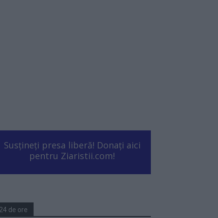
Susțineți presa liberă! Donați aici
pentru Ziaristii.com!
24 de ore