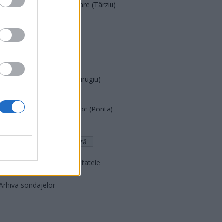
Acțiunea Conservatoare (Târziu)
PDF (Lazarus)
PUSL (D. Voiculescu)
PNȚCD (Pavelescu)
PNCR (Terheș)
Partidul Patrioților (Surugiu)
FAR (Coarnă)
România pe Primul Loc (Ponta)
Altul
Arată rezultatele
Arhiva sondajelor