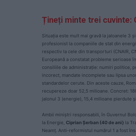
Țineți minte trei cuvinte:
Situația este mult mai gravă la jaloanele 
profesionist la companiile de stat din energ
respectiv la cele din transporturi (CNAIR, C
Europeană a constatat probleme serioase în 
consiliile de administrație: numiri politice, p
incorect, mandate incomplete sau lipsa uno
standardelor cerute. Din aceste cauze, Rom
recupereze doar 52,5 milioane. Concret: 180
jalonul 3 (energie), 15,4 milioane pierdute ș
Ambii miniștri responsabili, în Guvernul Bol
la Energie,
Ciprian Șerban (40 de ani)
la Tr
Neamț. Anti-reformistul numărul 1 a fost îns