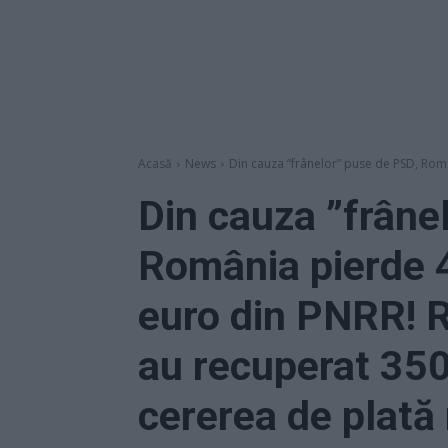
Acasă
News
Din cauza ”frânelor” puse de PSD, Româ
Din cauza ”frâne
România pierde 
euro din PNRR! 
au recuperat 350
cererea de plată