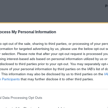
p
ocess My Personal Information
to opt-out of the sale, sharing to third parties, or processing of your per
formation for targeted advertising by us, please use the below opt-out s
r selection. Please note that after your opt-out request is processed y
eing interest-based ads based on personal information utilized by us or
disclosed to third parties prior to your opt-out. You may separately opt-
e,
Dragoș Pîslaru (50 de ani),
a anunțat vineri că s-a
losure of your personal information by third parties on the IAB’s list of
rul 3 din
Planul Național de Redresare și Reziliență
. This information may also be disclosed by us to third parties on the
IA
Participants
that may further disclose it to other third parties.
e de euro
din banii care inițial au fost suspendați, dar
elor întârziate, incomplete sau făcute prost în anii
l Data Processing Opt Outs