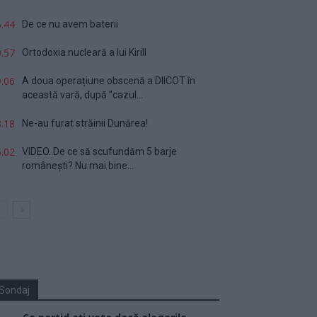
.44
De ce nu avem baterii
.57
Ortodoxia nucleară a lui Kirill
.06
A doua operațiune obscenă a DIICOT în
această vară, după ”cazul...
.18
Ne-au furat străinii Dunărea!
.02
VIDEO. De ce să scufundăm 5 barje
românești? Nu mai bine...
Sondaj