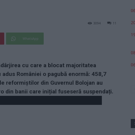
06
20
3094
11
19
WhatsApp
08
06
dârjirea cu care a blocat majoritatea
au adus României o pagubă enormă: 458,7
le reformiștilor din Guvernul Bolojan au
o din banii care inițial fuseseră suspendați.