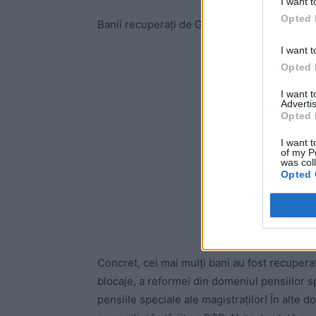
I want t
Opted 
Banii recuperați de Guvernul Bolojan fusese
I want t
-
Opted 
I want 
Advertis
Opted 
I want t
of my P
was col
Opted 
Concret, cei mai mulți bani au fost recuperaț
blocaje, a reformei din domeniul
pensiilor s
pensiile speciale ale magistraților! În alte 