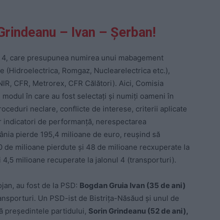
 Grindeanu – Ivan – Șerban!
3 și 4, care presupunea numirea unui mabagement
ie (Hidroelectrica, Romgaz, Nuclearelectrica etc.),
NIR, CFR, Metrorex, CFR Călători). Aici, Comisia
modul în care au fost selectați și numiți oameni în
roceduri neclare, conflicte de interese, criterii aplicate
r indicatori de performanță, nerespectarea
ânia pierde 195,4 milioane de euro, reușind să
 de milioane pierdute și 48 de milioane recxuperate la
i 4,5 milioane recuperate la jalonul 4 (transporturi).
ojan, au fost de la PSD:
Bogdan Gruia Ivan (35 de ani)
ansporturi. Un PSD-ist de Bistrița-Năsăud și unul de
ă președintele partidului,
Sorin Grindeanu (52 de ani),