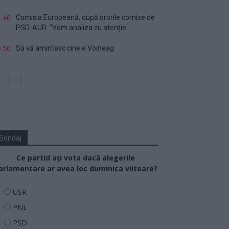
.40
Comisia Europeană, după ororile comise de
PSD-AUR: ”Vom analiza cu atenție...
.50
Să vă amintesc cine e Voineag
Sondaj
Ce partid ați vota dacă alegerile
arlamentare ar avea loc duminica viitoare?
USR
PNL
PSD