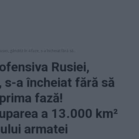
siei, gândită în 4 faze, s-a încheiat fără să...
ofensiva Rusiei,
, s-a încheiat fără să
prima fază!
cuparea a 13.000 km²
sului armatei