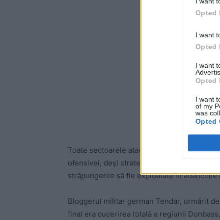
I want t
Opted 
I want t
Opted 
I want 
Advertis
Opted 
I want t
of my P
was col
Opted 
Toate sectoarele atacate de ruși au continuat
ofensivei, deși strategia era ca acestea să fi
străpungerile să fie exploatate în adâncime 
Bloggerul militar german Tendar, urmărit de 
final era cucerirea totală a regiunii Donbass,