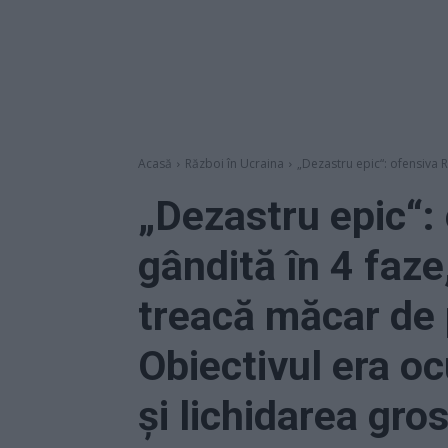
Acasă
Război în Ucraina
„Dezastru epic“: ofensiva Ru
„Dezastru epic“: 
gândită în 4 faze
treacă măcar de 
Obiectivul era o
și lichidarea gro