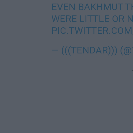
EVEN BAKHMUT T
WERE LITTLE OR 
PIC.TWITTER.CO
— (((TENDAR))) 
-