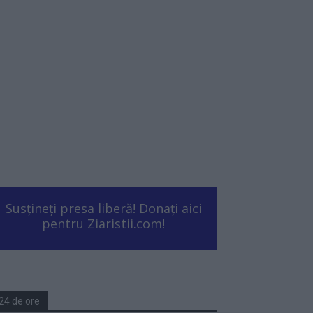
Susțineți presa liberă! Donați aici
pentru Ziaristii.com!
24 de ore