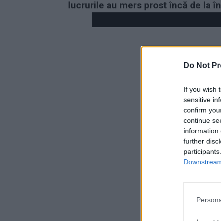
lucrurile au mers prost încă de la î
Do Not Pr
If you wish 
sensitive in
confirm you
continue se
information 
further disc
participants
Downstream 
Persona