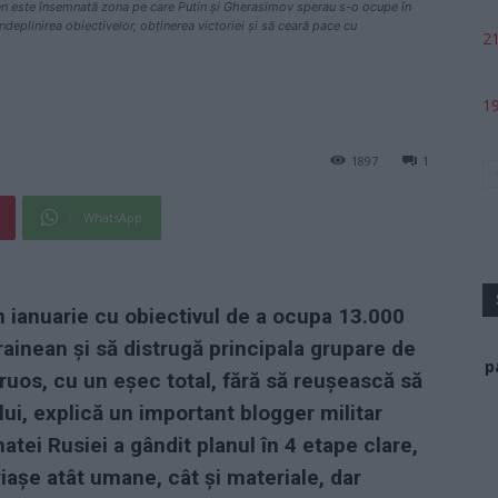
en este însemnată zona pe care Putin și Gherasimov sperau s-o ocupe în
deplinirea obiectivelor, obținerea victoriei și să ceară pace cu
21
19
1897
1
WhatsApp
n ianuarie cu obiectivul de a ocupa 13.000
crainean și să distrugă principala grupare de
p
truos, cu un eșec total, fără să reușească să
ui, explică un important blogger militar
tei Rusiei a gândit planul în 4 etape clare,
așe atât umane, cât și materiale, dar