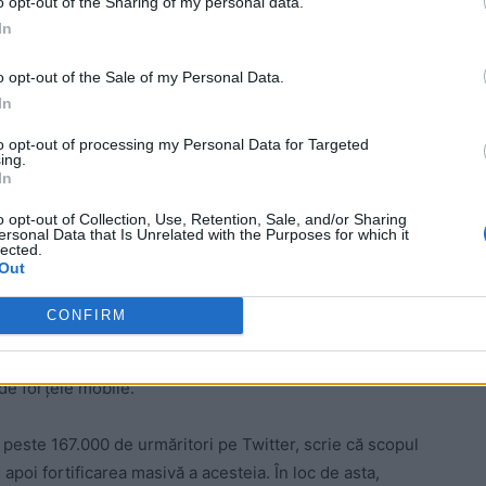
o opt-out of the Sharing of my personal data.
In
o opt-out of the Sale of my Personal Data.
In
ad
to opt-out of processing my Personal Data for Targeted
ing.
In
o opt-out of Collection, Use, Retention, Sale, and/or Sharing
ersonal Data that Is Unrelated with the Purposes for which it
lected.
Out
CONFIRM
 să reziste până în ziua de azi, la 3 luni după lansarea
e cucerite în cel mult câteva zile, pentru ca apoi
de forțele mobile.
peste 167.000 de urmăritori pe Twitter, scrie că scopul
 apoi fortificarea masivă a acesteia. În loc de asta,