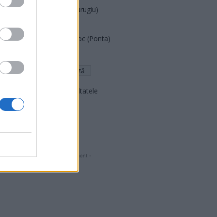
Partidul Patrioților (Surugiu)
FAR (Coarnă)
România pe Primul Loc (Ponta)
Altul
Arată rezultatele
Arhiva sondajelor
- Advertisment -