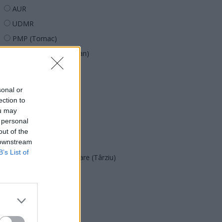
AUR
UDMR
PMP (Tomac)
Forța Dreptei (L. Orban)
PNȚMM
REPER
sonal or
SENS
ection to
ou may
SOS (Șoșoacă)
 personal
POT (Gavrilă)
out of the
 downstream
PACE (Peia)
B’s List of
Acțiunea Conservatoare (Târziu)
PDF (Lazarus)
PUSL (D. Voiculescu)
PNȚCD (Pavelescu)
PNCR (Terheș)