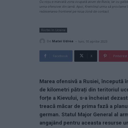
Cu roșu e marcată zona ocupată acum de Rusia, iar cu galb
urma ofensivei din iarnă. Apoi, Kremlinul urma să proclame în
redesenarea frontierei pe noua zonă de contact
Război în Ucraina
-
De
Matei Udrea
luni, 10 aprilie 2023
Facebook
X
Pinterest
Marea ofensivă a Rusiei, începută î
de kilometri pătrați din teritoriul u
forțe a Kievului, s-a încheiat dezas
treacă măcar de prima fază a planul
german. Statul Major General al arma
angajând pentru aceasta resurse uri