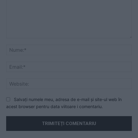
Comentariu:
Nu
Ema
Web
Salvați numele meu, adresa de e-mail și site-ul web în
acest browser pentru data viitoare i comentariu.