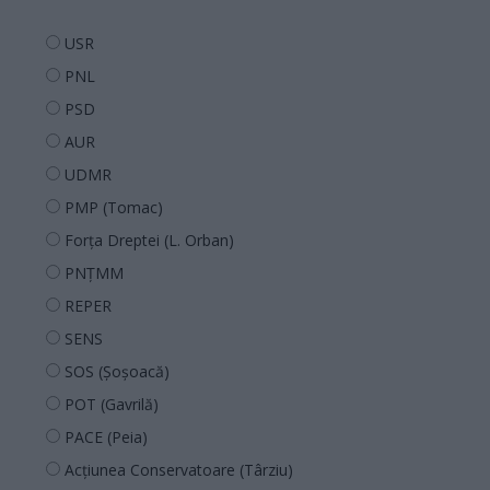
USR
PNL
PSD
AUR
UDMR
PMP (Tomac)
Forța Dreptei (L. Orban)
PNȚMM
REPER
SENS
SOS (Șoșoacă)
POT (Gavrilă)
PACE (Peia)
Acțiunea Conservatoare (Târziu)