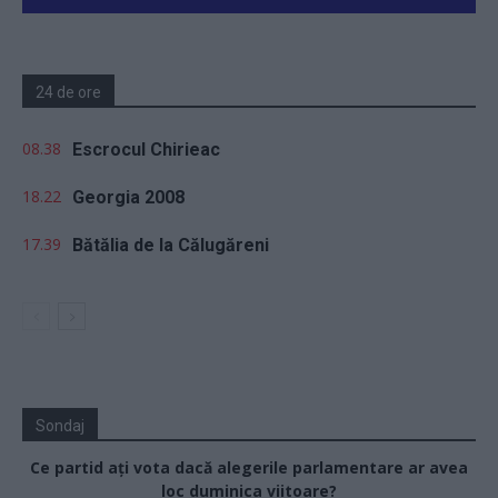
24 de ore
08.38
Escrocul Chirieac
18.22
Georgia 2008
17.39
Bătălia de la Călugăreni
Sondaj
Ce partid ați vota dacă alegerile parlamentare ar avea
loc duminica viitoare?