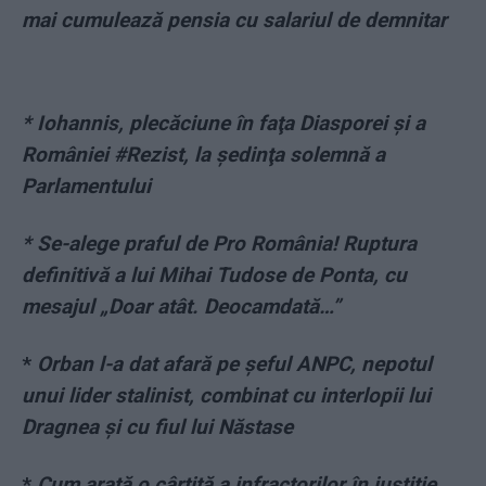
mai cumulează pensia cu salariul de demnitar
* Iohannis, plecăciune în faţa Diasporei şi a
României #Rezist, la şedinţa solemnă a
Parlamentului
* Se-alege praful de Pro România! Ruptura
definitivă a lui Mihai Tudose de Ponta, cu
mesajul „Doar atât. Deocamdată…”
*
Orban l-a dat afară pe șeful ANPC, nepotul
unui lider stalinist, combinat cu interlopii lui
Dragnea și cu fiul lui Năstase
*
Cum arată o cârtiță a infractorilor în justiție.