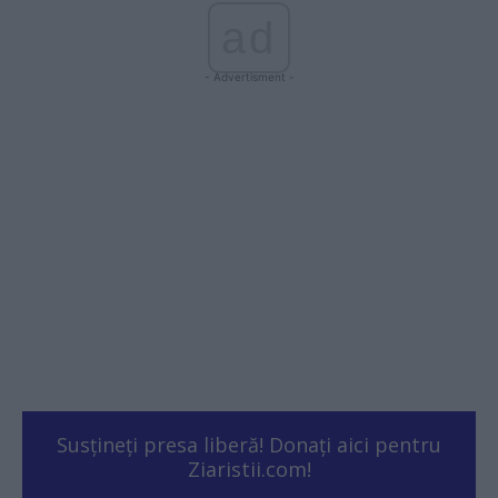
ad
- Advertisment -
Susțineți presa liberă! Donați aici pentru
Ziaristii.com!