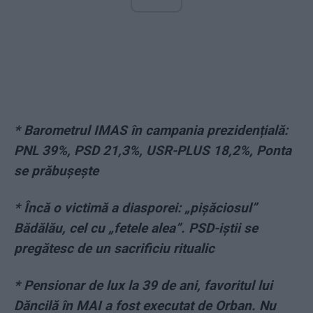
*
Barometrul IMAS în campania prezidențială:
PNL 39%, PSD 21,3%, USR-PLUS 18,2%, Ponta
se prăbușește
*
Încă o victimă a diasporei: „pișăciosul”
Bădălău, cel cu „fetele alea”. PSD-iștii se
pregătesc de un sacrificiu ritualic
*
Pensionar de lux la 39 de ani, favoritul lui
Dăncilă în MAI a fost executat de Orban. Nu