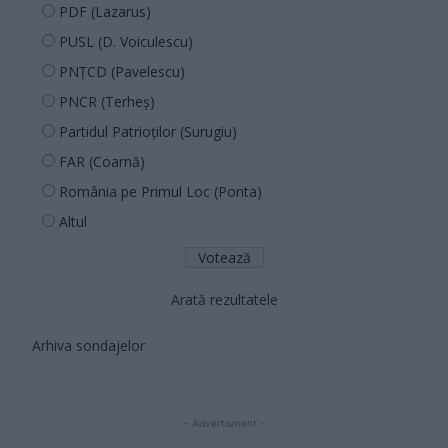
PDF (Lazarus)
PUSL (D. Voiculescu)
PNȚCD (Pavelescu)
PNCR (Terheș)
Partidul Patrioților (Surugiu)
FAR (Coarnă)
România pe Primul Loc (Ponta)
Altul
Arată rezultatele
Arhiva sondajelor
- Advertisment -