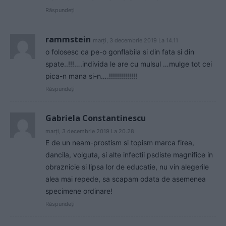
Răspundeți
rammstein
marți, 3 decembrie 2019 La 14.11
o folosesc ca pe-o gonflabila si din fata si din
spate..!!!….individa le are cu mulsul …mulge tot cei
pica-n mana si-n….!!!!!!!!!!!!!!
Răspundeți
Gabriela Constantinescu
marți, 3 decembrie 2019 La 20.28
E de un neam-prostism si topism marca firea,
dancila, volguta, si alte infectii psdiste magnifice in
obraznicie si lipsa lor de educatie, nu vin alegerile
alea mai repede, sa scapam odata de asemenea
specimene ordinare!
Răspundeți