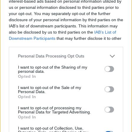
interest-based ads based on personal information utilized by
us or personal information disclosed to third parties prior to
your opt-out. You may separately opt-out of the further
disclosure of your personal information by third parties on the
IAB’s list of downstream participants. This information may
also be disclosed by us to third parties on the
IAB’s List of
Downstream Participants
that may further disclose it to other
third parties.
Articolul precedent
Articolul următor
Personal Data Processing Opt Outs
În România, explozie de
Orban, victorie împotriva PSD
analfabeți funcționali.
în Parlament! Supra-acciza la
I want to opt-out of the Sharing of my
personal data.
Mulțumim, PSD! Mulțumim,
carburanți, eliminată
Opted In
„Genunche”!
I want to opt-out of the Sale of my
Personal Data.
Opted In
Redacţia
I want to opt-out of processing my
Personal Data for Targeted Advertising.
Opted In
I want to opt-out of Collection, Use,