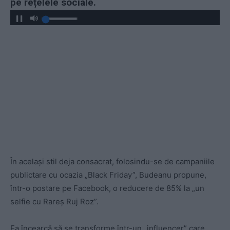
pe rețelele sociale.
În același stil deja consacrat, folosindu-se de campaniile
publictare cu ocazia „Black Friday”, Budeanu propune,
într-o postare pe Facebook, o reducere de 85% la „un
selfie cu Rareș Ruj Roz”.
Ea încearcă să se transforme într-un „influencer” care