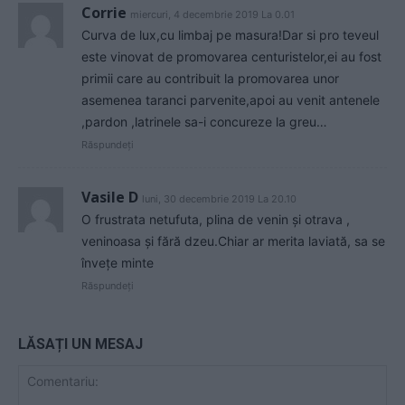
Corrie
miercuri, 4 decembrie 2019 La 0.01
Curva de lux,cu limbaj pe masura!Dar si pro teveul
este vinovat de promovarea centuristelor,ei au fost
primii care au contribuit la promovarea unor
asemenea taranci parvenite,apoi au venit antenele
,pardon ,latrinele sa-i concureze la greu…
Răspundeți
Vasile D
luni, 30 decembrie 2019 La 20.10
O frustrata netufuta, plina de venin și otrava ,
veninoasa și fără dzeu.Chiar ar merita laviată, sa se
învețe minte
Răspundeți
LĂSAȚI UN MESAJ