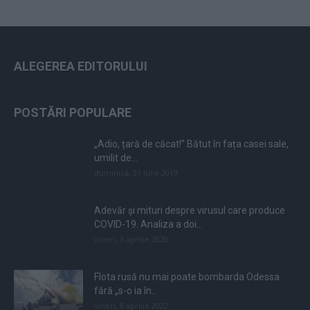
ALEGEREA EDITORULUI
POSTĂRI POPULARE
„Adio, țară de căcat!” Bătut în fața casei sale,
umilit de...
duminică, 21 iulie 2019
Adevăr și mituri despre virusul care produce
COVID-19. Analiza a doi...
vineri, 3 aprilie 2020
Flota rusă nu mai poate bombarda Odessa
fără „s-o ia în...
vineri, 8 aprilie 2022