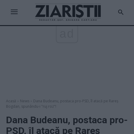
ad
Acasă
News
Dana Budeanu, postaca pro-PSD, îl atacă pe Rareș
Bogdan, spunându-i "ruj roz"!
Dana Budeanu, postaca pro-
PSD, îl atacă pe Rareș