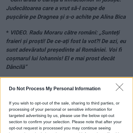
Judecătoarea care a vrut să-l scape de
pușcărie pe Dragnea și s-o achite pe Alina Bica
*
VIDEO. Radu Moraru către români: „Sunteți
fraieri și proști! De ce-ați fost la vot?! De azi, eu
sunt adevăratul președinte al României. Voi fi
coșmarul lui Iohannis! El e mai prost decât
Dăncilă”
- Advertisement -
Do Not Process My Personal Information
If you wish to opt-out of the sale, sharing to third parties, or
processing of your personal or sensitive information for
targeted advertising by us, please use the below opt-out
section to confirm your selection. Please note that after your
TAGS
Dana Budeanu
Facebook
influencer
PNL
postac
opt-out request is processed you may continue seeing
PSD
Rares Bogdan