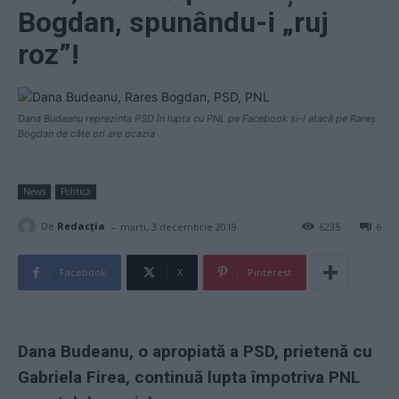
Bogdan, spunându-i „ruj
roz”!
Dana Budeanu reprezinta PSD în lupta cu PNL pe Facebook și-l atacă pe Rareș
Bogdan de câte ori are ocazia
News
Politică
-
De
Redacţia
marți, 3 decembrie 2019
6235
6
Facebook
X
Pinterest
Dana Budeanu, o apropiată a PSD, prietenă cu
Gabriela Firea, continuă lupta împotriva PNL