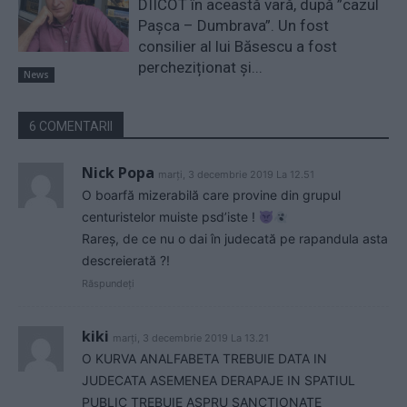
DIICOT în această vară, după ”cazul
Pașca – Dumbrava”. Un fost
consilier al lui Băsescu a fost
percheziționat și...
News
6 COMENTARII
Nick Popa
marți, 3 decembrie 2019 La 12.51
O boarfă mizerabilă care provine din grupul
centuristelor muiste psd’iste !
Rareș, de ce nu o dai în judecată pe rapandula asta
descreierată ?!
Răspundeți
kiki
marți, 3 decembrie 2019 La 13.21
O KURVA ANALFABETA TREBUIE DATA IN
JUDECATA ASEMENEA DERAPAJE IN SPATIUL
PUBLIC TREBUIE ASPRU SANCTIONATE