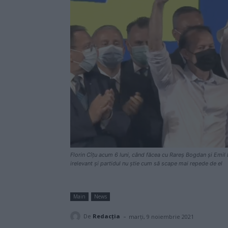
Florin Cîțu acum 6 luni, când făcea cu Rareș Bogdan și Emil B
irelevant și partidul nu știe cum să scape mai repede de el
Main
News
-
De
Redacţia
marți, 9 noiembrie 2021