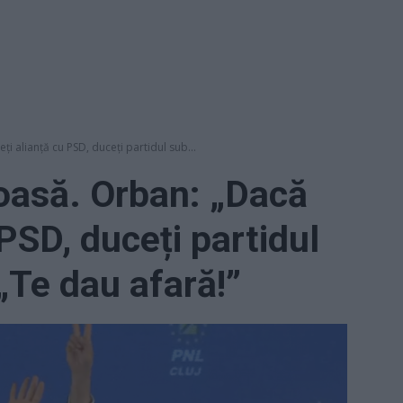
i alianță cu PSD, duceți partidul sub...
oasă. Orban: „Dacă
 PSD, duceți partidul
„Te dau afară!”