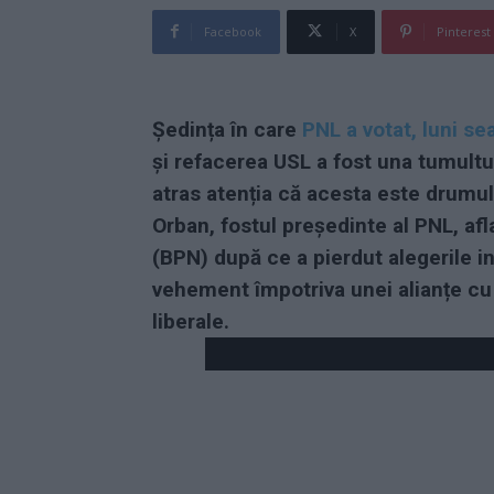
Facebook
X
Pinterest
Ședința în care
PNL a votat, luni se
și refacerea USL a fost una tumultu
atras atenția că acesta este drumul
Orban, fostul președinte al PNL, afla
(BPN) după ce a pierdut alegerile int
vehement împotriva unei alianțe cu
liberale.