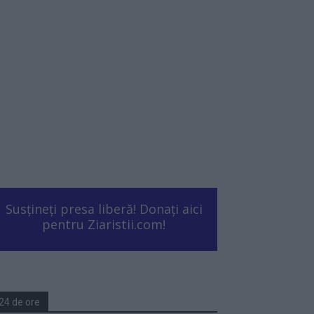
Susțineți presa liberă! Donați aici
pentru Ziaristii.com!
24 de ore