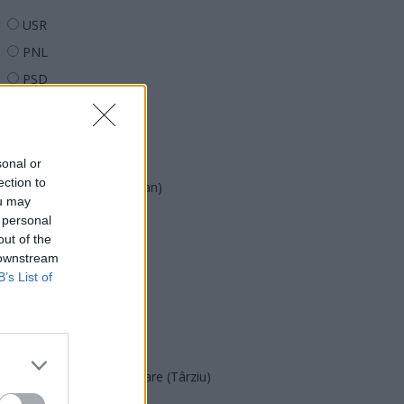
USR
PNL
PSD
AUR
UDMR
PMP (Tomac)
sonal or
ection to
Forța Dreptei (L. Orban)
ou may
PNȚMM
 personal
out of the
REPER
 downstream
SENS
B’s List of
SOS (Șoșoacă)
POT (Gavrilă)
PACE (Peia)
Acțiunea Conservatoare (Târziu)
PDF (Lazarus)