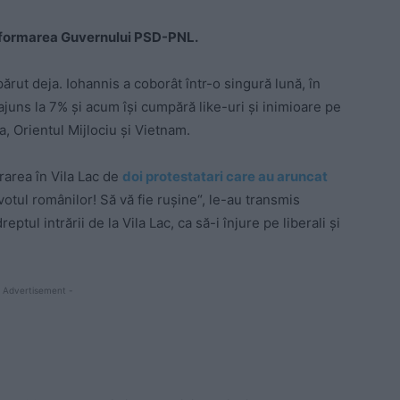
ru formarea Guvernului PSD-PNL.
părut deja. Iohannis a coborât într-o singură lună, în
ajuns la 7% și acum își cumpără like-uri și inimioare pe
, Orientul Mijlociu și Vietnam.
trarea în Vila Lac de
doi protestatari care au aruncat
otul românilor! Să vă fie rușine“, le-au transmis
dreptul intrării de la Vila Lac, ca să-i înjure pe liberali și
 Advertisement -