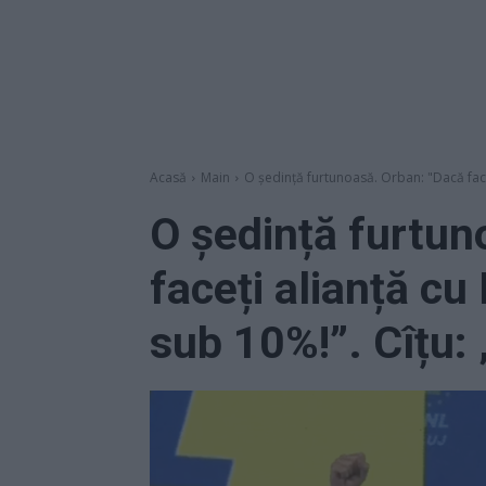
Acasă
Main
O ședință furtunoasă. Orban: "Dacă faceț
O ședință furtun
faceți alianță cu
sub 10%!”. Cîțu: 