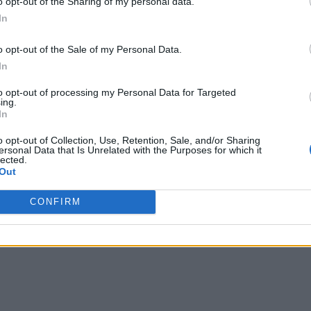
o opt-out of the Sharing of my personal data.
olegilor liberali prezenți la ședință, conform
In
o opt-out of the Sale of my Personal Data.
In
eședintele actual al liberalilor, i-a răspuns lui Orban să
anții săi, altfel îl va da afară din PNL la următorul Birou
to opt-out of processing my Personal Data for Targeted
ing.
In
o opt-out of Collection, Use, Retention, Sale, and/or Sharing
 Advertisement -
ersonal Data that Is Unrelated with the Purposes for which it
lected.
Out
CONFIRM