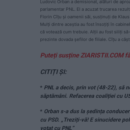
Ludovic Orban a demisionat, alături de aproa
parlamentar PNL. El a acuzat trucarea rezul
Florin Cîțu și oamenii săi, susținuți de Klaus
Mulți dintre aceștia au fost însoțiți în cabin
că votează cum trebuie. Alții au fost siliți s
prezinte dovada șefilor de filiale. Cîțu a câșt
Puteți susține ZIARISTII.COM f
CITIȚI ȘI:
*
PNL a decis, prin vot (48-22), să
săptămâni. Refacerea coaliției cu U
*
Orban s-a dus la ședința conduceri
cu PSD. „Treziți-vă! E sinucidere pol
votat cu PNL”