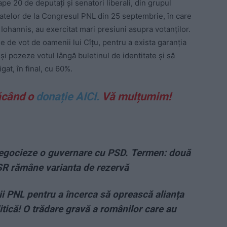
pe 20 de deputați și senatori liberali, din grupul
tatelor de la Congresul PNL din 25 septembrie, în care
 Iohannis, au exercitat mari presiuni asupra votanților.
ele de vot de oamenii lui Cîțu, pentru a exista garanția
ă-și pozeze votul lângă buletinul de identitate și să
igat, în final, cu 60%.
ăcând o
donație AICI.
Vă mulțumim!
 negocieze o guvernare cu PSD. Termen: două
SR rămâne varianta de rezervă
i PNL pentru a încerca să oprească alianța
itică! O trădare gravă a românilor care au