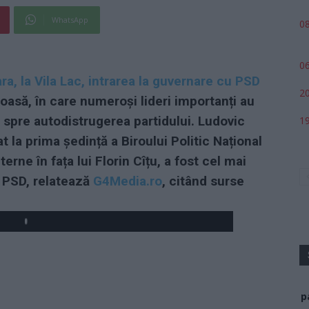
WhatsApp
08
06
ara, la Vila Lac, intrarea la guvernare cu PSD
20
oasă, în care numeroși lideri importanți au
 spre autodistrugerea partidului. Ludovic
19
t la prima ședință a Biroului Politic Național
erne în fața lui Florin Cîțu, a fost cel mai
 PSD, relatează
G4Media.ro
, citând surse
p