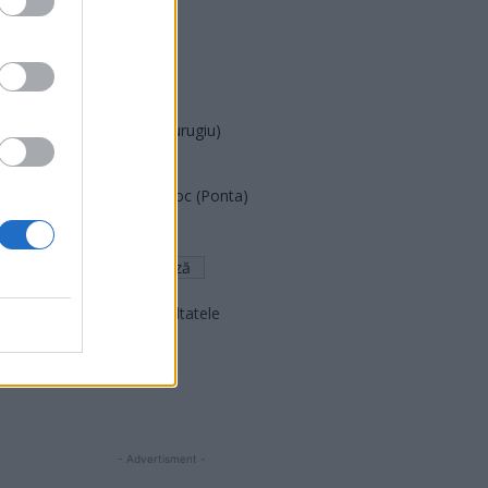
PUSL (D. Voiculescu)
PNȚCD (Pavelescu)
PNCR (Terheș)
Partidul Patrioților (Surugiu)
FAR (Coarnă)
România pe Primul Loc (Ponta)
Altul
Arată rezultatele
Arhiva sondajelor
- Advertisment -