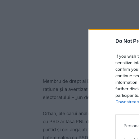
Do Not Pr
If you wish 
sensitive in
confirm you
continue se
Membru de drept al BPN, în calitate de fost 
information 
further disc
rațiune și a avertizat că, dacă PNL intră în 
participants
electoratului – „un dezastru absolut”.
Downstream 
Orban, ale cărui analize politice și predicți
cu PSD ar lăsa PNL doar cu electoratul captiv,
Persona
partid și cei angajați în administrație pe fi
batem palma cu PSD. Nu există nicio explicați