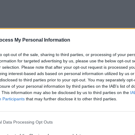
ocess My Personal Information
to opt-out of the sale, sharing to third parties, or processing of your per
formation for targeted advertising by us, please use the below opt-out s
r selection. Please note that after your opt-out request is processed y
eing interest-based ads based on personal information utilized by us or
președinte al partidului, Ludovic Orban a făcut apel la
disclosed to third parties prior to your opt-out. You may separately opt-
losure of your personal information by third parties on the IAB’s list of
coaliție cu PSD, se va duce sub 10% în preferințele
. This information may also be disclosed by us to third parties on the
IA
Participants
that may further disclose it to other third parties.
i s-au confirmat și până acum, a concluzionat că alianța
 clientelar (votanții fideli primarilor, membrii de
l Data Processing Opt Outs
lieră politică). „Oamenii nu ne-au votat pe 6 decembrie să
e rațională! Ce legătură este între PNL și fostul partid