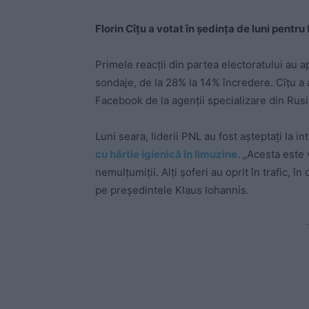
Florin Cîțu a votat în ședința de luni pent
Primele reacții din partea electoratului au a
sondaje, de la 28% la 14% încredere. Cîțu a 
Facebook de la agenții specializare din Rusia
Luni seara, liderii PNL au fost așteptați la in
cu hârtie igienică în limuzine.
„Acesta este v
nemulțumiții. Alți șoferi au oprit în trafic, în 
pe președintele Klaus Iohannis.
-