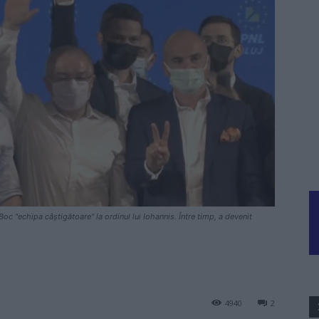
oc "echipa câștigătoare" la ordinul lui Iohannis. Între timp, a devenit
4940
2