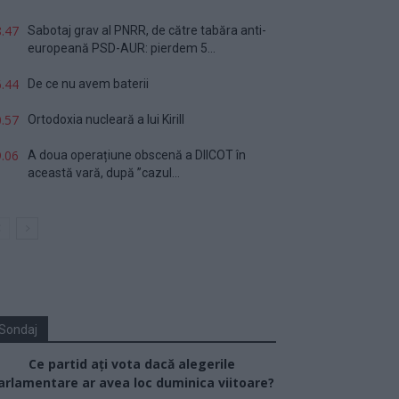
.47
Sabotaj grav al PNRR, de către tabăra anti-
europeană PSD-AUR: pierdem 5...
.44
De ce nu avem baterii
.57
Ortodoxia nucleară a lui Kirill
.06
A doua operațiune obscenă a DIICOT în
această vară, după ”cazul...
Sondaj
Ce partid ați vota dacă alegerile
arlamentare ar avea loc duminica viitoare?