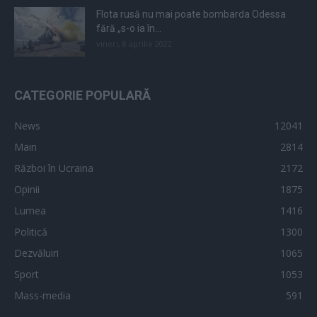
Flota rusă nu mai poate bombarda Odessa
fără „s-o ia în...
vineri, 8 aprilie 2022
CATEGORIE POPULARĂ
News
12041
Main
2814
Război în Ucraina
2172
Opinii
1875
Lumea
1416
Politică
1300
Dezvăluiri
1065
Sport
1053
Mass-media
591