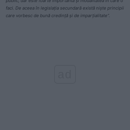
public, dar este foarte importantă şi modalitatea în care o
faci. De aceea în legislaţia secundară există nişte principii
care vorbesc de bună credinţă şi de imparţialitate“.
ad