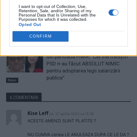
I want to opt-out of Collection, Use,
A doua operațiune obscenă a
Retention, Sale, and/or Sharing of my
DIICOT în această vară, după ”cazul
Personal Data that Is Unrelated with the
Purposes for which it was collected.
Pașca – Dumbrava”. Un fost
Opted Out
consilier al lui Băsescu a fost
percheziționat și...
CONFIRM
News
PSD a avut Ministerul Muncii în 93%
din perioada PNRR! ”Cei trei miniştri
PSD n-au făcut ABSOLUT NIMIC
pentru adoptarea legii salarizării
publice”
News
6 COMENTARII
Kise Leff
joi, 27 aprilie 2023 La 15.08
ACESTE AMENZI SUNT PLATITE ?
NU CUMVA cenea LE ANULEAZA DUPA CE LE DA ?