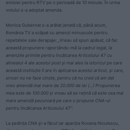
emisiei pentru RTV pe o perioadă de 10 minute. În urma
votului s-a adoptat amenda.
Monica Gubernat s-a arătat jenată că, până acum,
România TV a scăpat cu amenzi minuscule pentru
repetatele sale derapaje:
„Vreau să spun apăsat, că fac
această propunere raportându-mă la cadrul legal, la
amenzile primite pentru încălcarea Articolului 47 cu
alineatul 4 ale acestui post şi mai ales la istoricul pe care
această instituţie îl are în aplicarea acestui articol, şi care,
sincer nu ne face cinste, pentru că nu cred că am dat
vreo amendă mai mare de 20.000 de lei (…) Propunerea
mea este de 100.000 şi vreau să se reţină că este cea mai
mare amendă pecuniară pe care o propune CNA-ul
pentru încălcarea Articolului 47“.
La ședința CNA și-a făcut iar apariția Roxana Niculescu,