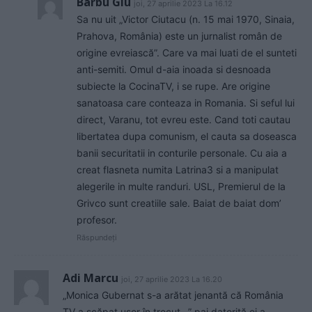
Barbu Giu
joi, 27 aprilie 2023 La 16.12
Sa nu uit „Victor Ciutacu (n. 15 mai 1970, Sinaia,
Prahova, România) este un jurnalist român de
origine evreiască”. Care va mai luati de el sunteti
anti-semiti. Omul d-aia inoada si desnoada
subiecte la CocinaTV, i se rupe. Are origine
sanatoasa care conteaza in Romania. Si seful lui
direct, Varanu, tot evreu este. Cand toti cautau
libertatea dupa comunism, el cauta sa doseasca
banii securitatii in conturile personale. Cu aia a
creat flasneta numita Latrina3 si a manipulat
alegerile in multe randuri. USL, Premierul de la
Grivco sunt creatiile sale. Baiat de baiat dom’
profesor.
Răspundeți
Adi Marcu
joi, 27 aprilie 2023 La 16.20
„Monica Gubernat s-a arătat jenantă că România
TV a scăpat ușor în trecut…” pai datorită ei,a