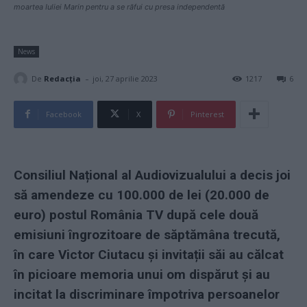
moartea Iuliei Marin pentru a se răfui cu presa independentă
News
-
De
Redacţia
joi, 27 aprilie 2023
1217
6
Facebook
X
Pinterest
Consiliul Național al Audiovizualului a decis joi
să amendeze cu 100.000 de lei (20.000 de
euro) postul România TV după cele două
emisiuni îngrozitoare de săptămâna trecută,
în care Victor Ciutacu și invitații săi au călcat
în picioare memoria unui om dispărut și au
incitat la discriminare împotriva persoanelor