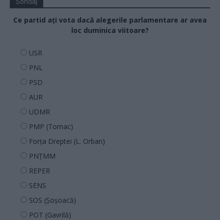
Sondaj
Ce partid ați vota dacă alegerile parlamentare ar avea
loc duminica viitoare?
USR
PNL
PSD
AUR
UDMR
PMP (Tomac)
Forța Dreptei (L. Orban)
PNȚMM
REPER
SENS
SOS (Șoșoacă)
POT (Gavrilă)