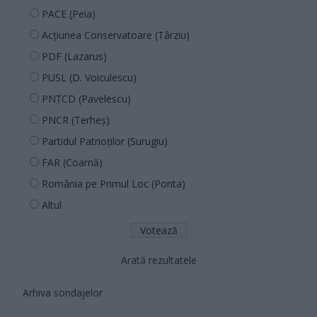
PACE (Peia)
Acțiunea Conservatoare (Târziu)
PDF (Lazarus)
PUSL (D. Voiculescu)
PNȚCD (Pavelescu)
PNCR (Terheș)
Partidul Patrioților (Surugiu)
FAR (Coarnă)
România pe Primul Loc (Ponta)
Altul
Arată rezultatele
Arhiva sondajelor