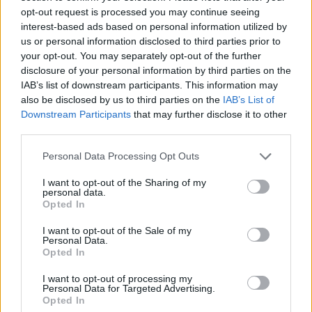
opt-out request is processed you may continue seeing
interest-based ads based on personal information utilized by
us or personal information disclosed to third parties prior to
your opt-out. You may separately opt-out of the further
Redacţia
disclosure of your personal information by third parties on the
IAB’s list of downstream participants. This information may
also be disclosed by us to third parties on the
IAB’s List of
Downstream Participants
that may further disclose it to other
third parties.
Personal Data Processing Opt Outs
RELATED ARTICLES
I want to opt-out of the Sharing of my
personal data.
Opted In
Sabotaj grav al PNRR, de către
I want to opt-out of the Sale of my
tabăra anti-europeană PSD-AUR:
Personal Data.
pierdem 5 miliarde de euro și nu
Opted In
câștigăm niciun kilowatt! Explicațiile
I want to opt-out of processing my
convingătoare ale ministrului
Personal Data for Targeted Advertising.
Pîslaru
Opted In
Main