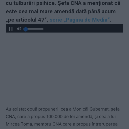
cu tulburări psihice. Șefa CNA a menționat că
este cea mai mare amendă dată până acum
„pe articolul 47“,
scrie „Pagina de Media“
.
Au existat două propuneri: cea a Monicăi Gubernat, șefa
CNA, care a propus 100.000 de lei amendă, și cea a lui
Mircea Toma, membru CNA care a propus întreruperea