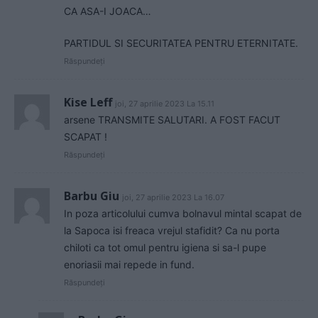
CA ASA-I JOACA…
PARTIDUL SI SECURITATEA PENTRU ETERNITATE.
Răspundeți
Kise Leff
joi, 27 aprilie 2023 La 15.11
arsene TRANSMITE SALUTARI. A FOST FACUT
SCAPAT !
Răspundeți
Barbu Giu
joi, 27 aprilie 2023 La 16.07
In poza articolului cumva bolnavul mintal scapat de
la Sapoca isi freaca vrejul stafidit? Ca nu porta
chiloti ca tot omul pentru igiena si sa-l pupe
enoriasii mai repede in fund.
Răspundeți