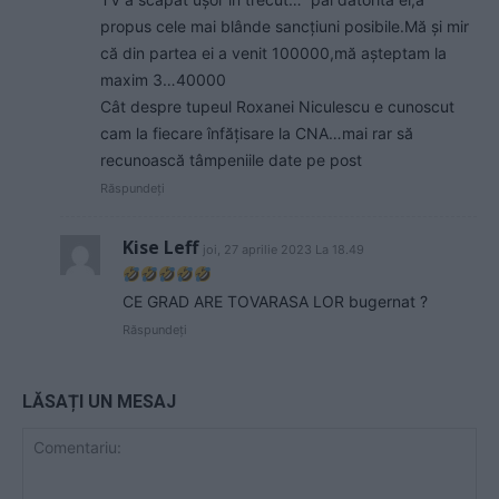
propus cele mai blânde sancțiuni posibile.Mă și mir
că din partea ei a venit 100000,mă așteptam la
maxim 3…40000
Cât despre tupeul Roxanei Niculescu e cunoscut
cam la fiecare înfățisare la CNA…mai rar să
recunoască tâmpeniile date pe post
Răspundeți
Kise Leff
joi, 27 aprilie 2023 La 18.49
CE GRAD ARE TOVARASA LOR bugernat ?
Răspundeți
LĂSAȚI UN MESAJ