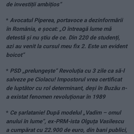
de investiții ambițios“
*
Avocatul Piperea, portavoce a dezinformării
în România, e șocat: „O întreagă lume mă
detestă și nu știu de ce. Din 220 de studenți,
azi au venit la cursul meu fix 2. Este un evident
boicot”
*
PSD „prelungește“ Revoluția cu 3 zile ca să-l
salveze pe Ciolacu! Impostorul vrea certificat
de luptător cu rol determinant, deși în Buzău n-
a existat fenomen revoluționar în 1989
*
Ce șarlatanie! După modelul „Vadim – omul
anului în lume”, ex-PRM-ista Olguța Vasilescu
a cumpărat cu 22.900 de euro, din bani publici,