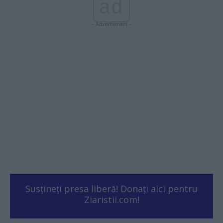
ad
- Advertisment -
Susțineți presa liberă! Donați aici pentru
Ziaristii.com!