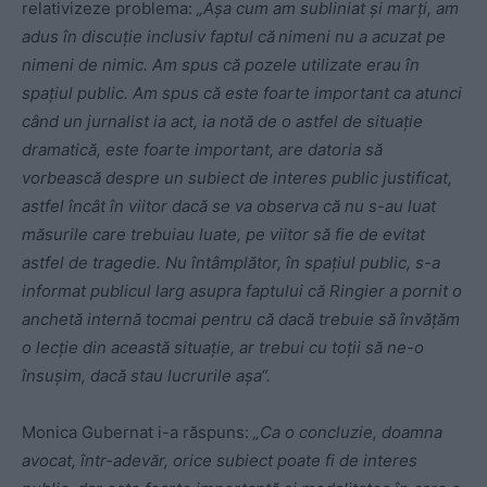
relativizeze problema:
„Aşa cum am subliniat şi marţi, am
adus în discuţie inclusiv faptul că
nimeni nu a acuzat pe
nimeni de nimic. Am spus că pozele utilizate erau în
spaţiul public. Am spus că este foarte important ca atunci
când un jurnalist ia act, ia notă de o astfel de situaţie
dramatică, este foarte important, are datoria să
vorbească despre un subiect de interes public justificat,
astfel încât în viitor dacă se va observa că nu s-au luat
măsurile care trebuiau luate, pe viitor să fie de evitat
astfel de tragedie. Nu întâmplător, în spaţiul public, s-a
informat publicul larg asupra faptului că Ringier a pornit o
anchetă internă tocmai pentru că dacă trebuie să învăţăm
o lecţie din această situaţie, ar trebui cu toţii să ne-o
însuşim, dacă stau lucrurile aşa“.
Monica Gubernat i-a răspuns:
„Ca o concluzie, doamna
avocat, într-adevăr, orice subiect poate fi de interes