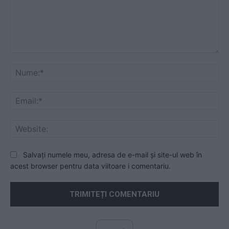
Comentariu:
Nu
Ema
Web
Salvați numele meu, adresa de e-mail și site-ul web în
acest browser pentru data viitoare i comentariu.