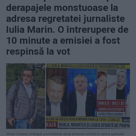
derapajele monstuoase la
adresa regretatei jurnaliste
Iulia Marin. O întrerupere de
10 minute a emisiei a fost
respinsă la vot
Victor Ciutacu (stânga) a orchestrat două emisiuni oribile în care a speculat