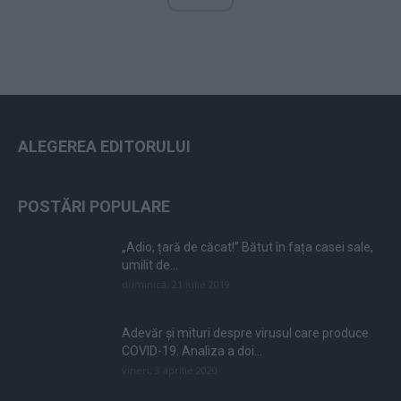
ALEGEREA EDITORULUI
POSTĂRI POPULARE
„Adio, țară de căcat!” Bătut în fața casei sale,
umilit de...
duminică, 21 iulie 2019
Adevăr și mituri despre virusul care produce
COVID-19. Analiza a doi...
vineri, 3 aprilie 2020