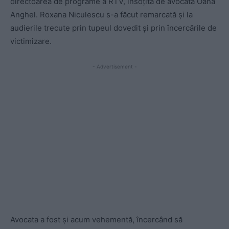
directoarea de programe a RTV, însoțită de avocata Oana
Anghel. Roxana Niculescu s-a făcut remarcată și la
audierile trecute prin tupeul dovedit și prin încercările de
victimizare.
- Advertisement -
Avocata a fost și acum vehementă, încercând să