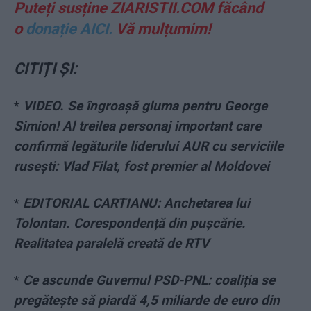
Puteți susține ZIARISTII.COM făcând
o
donație AICI.
Vă mulțumim!
CITIȚI ȘI:
*
VIDEO. Se îngroașă gluma pentru George
Simion! Al treilea personaj important care
confirmă legăturile liderului AUR cu serviciile
rusești: Vlad Filat, fost premier al Moldovei
*
EDITORIAL CARTIANU: Anchetarea lui
Tolontan. Corespondență din pușcărie.
Realitatea paralelă creată de RTV
*
Ce ascunde Guvernul PSD-PNL: coaliția se
pregătește să piardă 4,5 miliarde de euro din