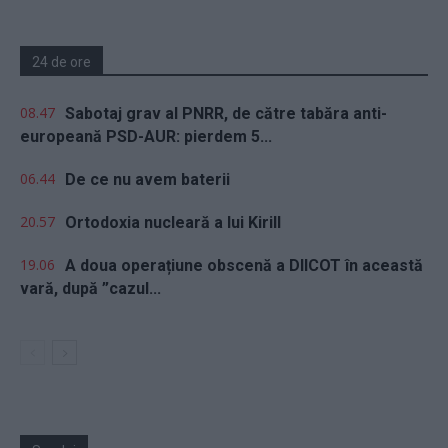
24 de ore
08.47
Sabotaj grav al PNRR, de către tabăra anti-
europeană PSD-AUR: pierdem 5...
06.44
De ce nu avem baterii
20.57
Ortodoxia nucleară a lui Kirill
19.06
A doua operațiune obscenă a DIICOT în această
vară, după ”cazul...