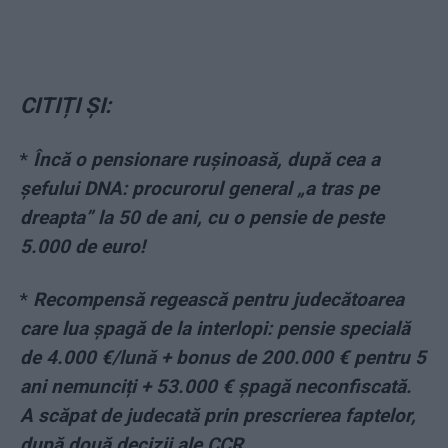
CITIȚI ȘI:
*
Încă o pensionare rușinoasă, după cea a
șefului DNA: procurorul general „a tras pe
dreapta” la 50 de ani, cu o pensie de peste
5.000 de euro!
*
Recompensă regească pentru judecătoarea
care lua șpagă de la interlopi: pensie specială
de 4.000 €/lună + bonus de 200.000 € pentru 5
ani nemunciți + 53.000 € șpagă neconfiscată.
A scăpat de judecată prin prescrierea faptelor,
după două decizii ale CCR