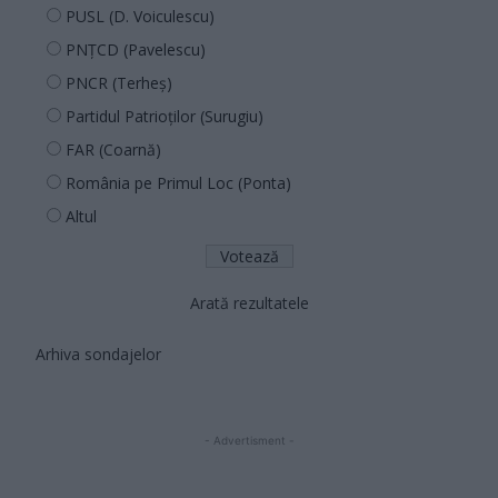
PUSL (D. Voiculescu)
PNȚCD (Pavelescu)
PNCR (Terheș)
Partidul Patrioților (Surugiu)
FAR (Coarnă)
România pe Primul Loc (Ponta)
Altul
Arată rezultatele
Arhiva sondajelor
- Advertisment -