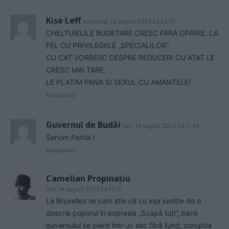
Kise Leff
duminică, 13 august 2023 La 23.13
CHELTUIELILE BUGETARE CRESC FARA OPRIRE. LA
FEL CU PRIVILEGIILE „SPECIALILOR”.
CU CAT VORBESC DESPRE REDUCERI CU ATAT LE
CRESC MAI TARE.
LE PLATIM PANA SI SEXUL CU AMANTELE!
Răspundeți
Guvernul de Budăi
luni, 14 august 2023 La 11.59
Servim Patria !
Răspundeți
Camelian Propinațiu
luni, 14 august 2023 La 12.11
La Bruxelles se cam știe că cu așa justiție de o
descrie poporul în expresia „Scapă toți”, banii
guvernului se pierd într-un sac fără fund, corupția