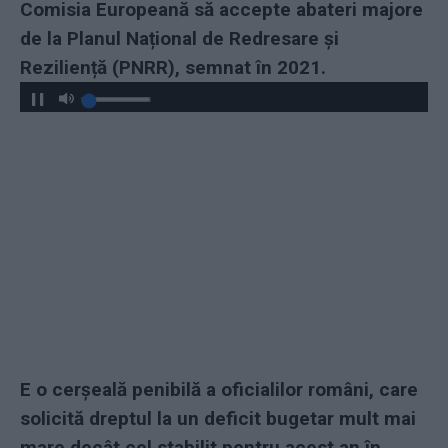
Comisia Europeană să accepte abateri majore
de la Planul Național de Redresare și
Reziliență (PNRR), semnat în 2021.
E o cerșeală penibilă a oficialilor români, care
solicită dreptul la un deficit bugetar mult mai
mare decât cel stabilit pentru acest an în