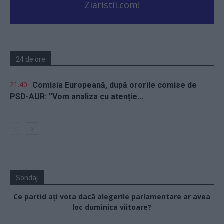
Ziaristii.com!
24 de ore
21.40
Comisia Europeană, după ororile comise de
PSD-AUR: ”Vom analiza cu atenție...
Sondaj
Ce partid ați vota dacă alegerile parlamentare ar avea
loc duminica viitoare?