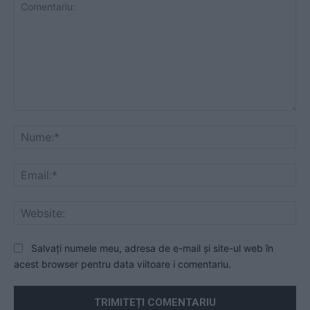
Comentariu:
Nu
Ema
Web
Salvați numele meu, adresa de e-mail și site-ul web în
acest browser pentru data viitoare i comentariu.