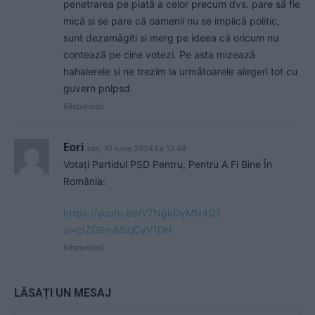
penetrarea pe piatā a celor precum dvs. pare sā fie
micā si se pare cā oamenii nu se implicā politic,
sunt dezamāgiti si merg pe ideea cā oricum nu
conteazā pe cine votezi. Pe asta mizeazā
hahalerele si ne trezim la urmātoarele alegeri tot cu
guvern pnlpsd.
Răspundeți
Eori
luni, 10 iunie 2024 La 13.48
Votați Partidul PSD Pentru, Pentru A Fi Bine În
România:
https://youtu.be/V7NgkDyMN4Q?
si=cIZG9m85zjCyV1DH
Răspundeți
LĂSAȚI UN MESAJ