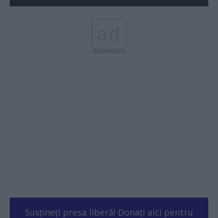
ad
- Advertisment -
Susțineți presa liberă! Donați aici pentru