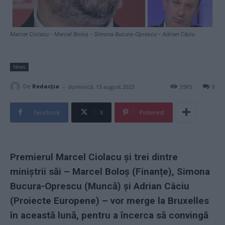
Marcel Ciolacu - Marcel Boloș - Simona Bucura-Oprescu - Adrian Câciu
News
-
De
Redacţia
duminică, 13 august 2023
3595
9
Facebook
X
Pinterest
Premierul Marcel Ciolacu și trei dintre
miniștrii săi – Marcel Boloș (Finanțe), Simona
Bucura-Oprescu (Muncă) și Adrian Câciu
(Proiecte Europene) – vor merge la Bruxelles
în această lună, pentru a încerca să convingă