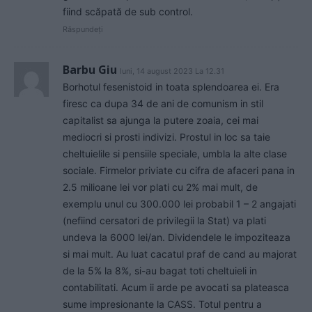
fiind scăpată de sub control.
Răspundeți
Barbu Giu
luni, 14 august 2023 La 12.31
Borhotul fesenistoid in toata splendoarea ei. Era
firesc ca dupa 34 de ani de comunism in stil
capitalist sa ajunga la putere zoaia, cei mai
mediocri si prosti indivizi. Prostul in loc sa taie
cheltuielile si pensiile speciale, umbla la alte clase
sociale. Firmelor priviate cu cifra de afaceri pana in
2.5 milioane lei vor plati cu 2% mai mult, de
exemplu unul cu 300.000 lei probabil 1 – 2 angajati
(nefiind cersatori de privilegii la Stat) va plati
undeva la 6000 lei/an. Dividendele le impoziteaza
si mai mult. Au luat cacatul praf de cand au majorat
de la 5% la 8%, si-au bagat toti cheltuieli in
contabilitati. Acum ii arde pe avocati sa plateasca
sume impresionante la CASS. Totul pentru a