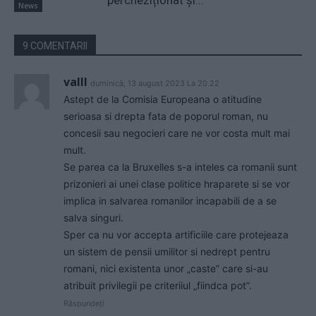
percheziționat și...
News
9 COMENTARII
valll
duminică, 13 august 2023 La 20.22
Astept de la Comisia Europeana o atitudine
serioasa si drepta fata de poporul roman, nu
concesii sau negocieri care ne vor costa mult mai
mult.
Se parea ca la Bruxelles s-a inteles ca romanii sunt
prizonieri ai unei clase politice hraparete si se vor
implica in salvarea romanilor incapabili de a se
salva singuri.
Sper ca nu vor accepta artificiile care protejeaza
un sistem de pensii umilitor si nedrept pentru
romani, nici existenta unor „caste” care si-au
atribuit privilegii pe criteriiul „fiindca pot”.
Răspundeți