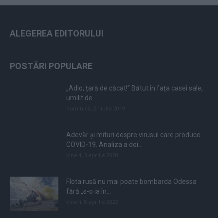
ALEGEREA EDITORULUI
POSTĂRI POPULARE
„Adio, țară de căcat!” Bătut în fața casei sale,
umilit de...
duminică, 21 iulie 2019
Adevăr și mituri despre virusul care produce
COVID-19. Analiza a doi...
vineri, 3 aprilie 2020
Flota rusă nu mai poate bombarda Odessa
fără „s-o ia în...
vineri, 8 aprilie 2022