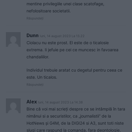
mentine privilegiile unei clase scatofage,
nefolositoare societatii.
Răspundeți
Dunn
luni, 14 august 2023 La 13.22
Ciolacu nu este prost. El este de o ticalosie
extrema. Ii jefuie pe cei ce muncesc in favoarea
chandaliilor.
Individul trebuie aratat cu degetul pentru ceea ce
este. Un ticalos.
Răspundeți
Alex
luni, 14 august 2023 La 14.38
Bine că voi mai scrieți despre ce se intâmplă în tara
nimănui si a securistilor, ca „journalistii” de la
HotNews și G4M, de la DIGI24 si A3, sunt toti niste
slugi care raspund la comanda, fara deontologie,