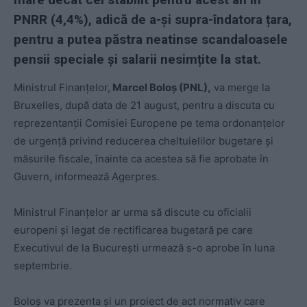
PNRR (4,4%), adică de a-și supra-îndatora țara,
pentru a putea păstra neatinse scandaloasele
pensii speciale și salarii nesimțite la stat.
Ministrul Finanţelor,
Marcel Boloş (PNL),
va merge la
Bruxelles, după data de 21 august, pentru a discuta cu
reprezentanţii Comisiei Europene pe tema ordonanţelor
de urgenţă privind reducerea cheltuielilor bugetare şi
măsurile fiscale, înainte ca acestea să fie aprobate în
Guvern, informează Agerpres.
Ministrul Finanţelor ar urma să discute cu oficialii
europeni şi legat de rectificarea bugetară pe care
Executivul de la Bucureşti urmează s-o aprobe în luna
septembrie.
Boloş va prezenta și un proiect de act normativ care