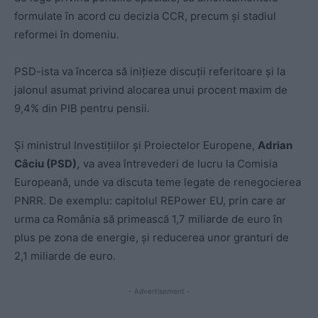
formulate în acord cu decizia CCR, precum şi stadiul
reformei în domeniu.
PSD-ista va încerca să inițieze discuţii referitoare și la
jalonul asumat privind alocarea unui procent maxim de
9,4% din PIB pentru pensii.
Și ministrul Investiţiilor şi Proiectelor Europene,
Adrian
Câciu (PSD),
va avea întrevederi de lucru la Comisia
Europeană, unde va discuta teme legate de renegocierea
PNRR. De exemplu: capitolul REPower EU, prin care ar
urma ca România să primească 1,7 miliarde de euro în
plus pe zona de energie, şi reducerea unor granturi de
2,1 miliarde de euro.
- Advertisement -