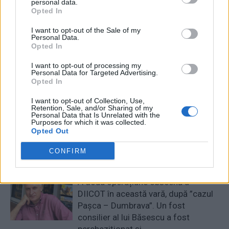
personal data.
RELATED ARTICLES
Opted In
Comisia Europeană, după ororile
I want to opt-out of the Sale of my
Personal Data.
comise de PSD-AUR: ”Vom analiza
Opted In
cu atenție modificările aduse legii.
Există riscul unor consecințe
I want to opt-out of processing my
Personal Data for Targeted Advertising.
financiare”
Main
Opted In
Sabotaj grav al PNRR, de către
I want to opt-out of Collection, Use,
Retention, Sale, and/or Sharing of my
tabăra anti-europeană PSD-AUR:
Personal Data that Is Unrelated with the
Purposes for which it was collected.
pierdem 5 miliarde de euro și nu
Opted Out
câștigăm niciun kilowatt! Explicațiile
convingătoare ale ministrului
CONFIRM
Pîslaru
News
A doua operațiune obscenă a
DIICOT în această vară, după ”cazul
Pașca – Dumbrava”. Un fost
consilier al lui Băsescu a fost