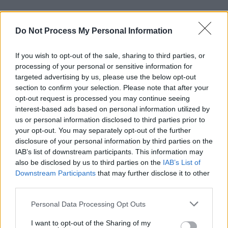
Articolul precedent
Articolul următor
Do Not Process My Personal Information
Combinație explozivă în
Încă un fanatic putinist a fost
Germania: hoț român +
nimicit în Donbass: greco-
contrabandiști ruși.
uzbecul Pavlos, șeful
If you wish to opt-out of the sale, sharing to third parties, or
Rezultatul: răpire, tortură,
Societății Imperiale Ortodoxe
processing of your personal or sensitive information for
bătaie cu ranga. Miza: țigări
„Palestina”. Lupta alături de
targeted advertising by us, please use the below opt-out
furate de 2,5 milioane de
cecenii din detașamentul
section to confirm your selection. Please note that after your
euro
„Ahmat”
opt-out request is processed you may continue seeing
interest-based ads based on personal information utilized by
us or personal information disclosed to third parties prior to
your opt-out. You may separately opt-out of the further
disclosure of your personal information by third parties on the
Redacţia
IAB’s list of downstream participants. This information may
also be disclosed by us to third parties on the
IAB’s List of
Downstream Participants
that may further disclose it to other
third parties.
Personal Data Processing Opt Outs
I want to opt-out of the Sharing of my