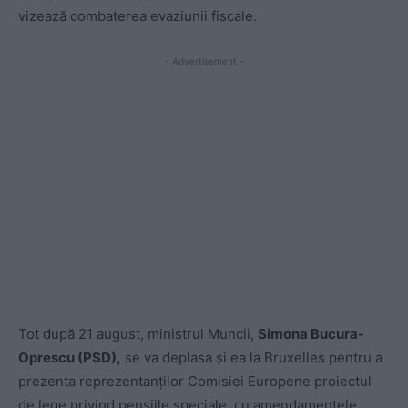
vizează combaterea evaziunii fiscale.
- Advertisement -
Tot după 21 august, ministrul Muncii,
Simona Bucura-
Oprescu (PSD),
se va deplasa şi ea la Bruxelles pentru a
prezenta reprezentanţilor Comisiei Europene proiectul
de lege privind pensiile speciale, cu amendamentele