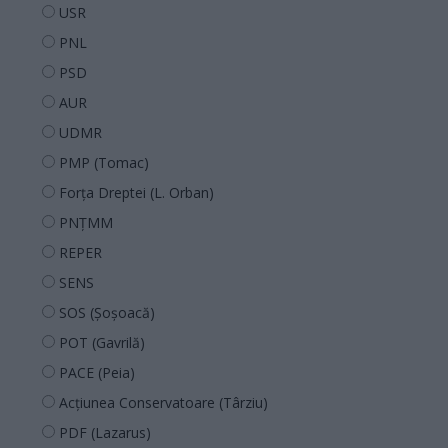
USR
PNL
PSD
AUR
UDMR
PMP (Tomac)
Forța Dreptei (L. Orban)
PNȚMM
REPER
SENS
SOS (Șoșoacă)
POT (Gavrilă)
PACE (Peia)
Acțiunea Conservatoare (Târziu)
PDF (Lazarus)