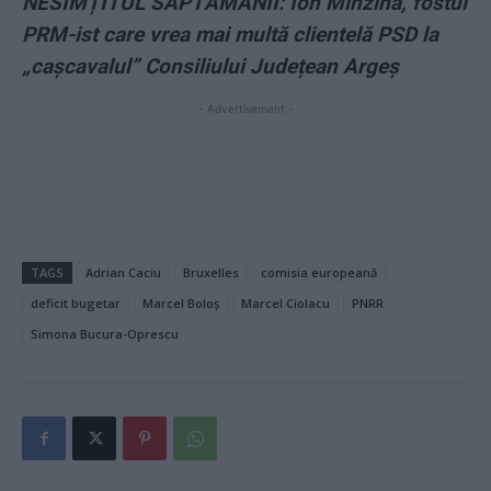
NESIMȚITUL SĂPTĂMÂNII: Ion Mînzînă, fostul
PRM-ist care vrea mai multă clientelă PSD la
„cașcavalul” Consiliului Județean Argeș
- Advertisement -
TAGS
Adrian Caciu
Bruxelles
comisia europeană
deficit bugetar
Marcel Boloș
Marcel Ciolacu
PNRR
Simona Bucura-Oprescu