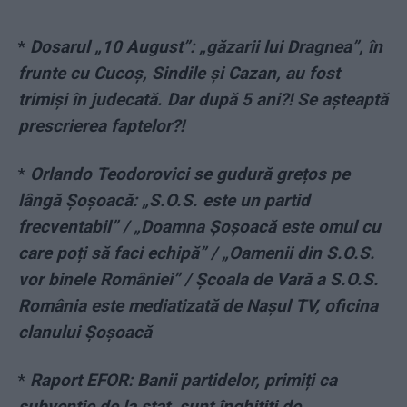
*
Dosarul „10 August”: „găzarii lui Dragnea”, în
frunte cu Cucoș, Sindile și Cazan, au fost
trimiși în judecată. Dar după 5 ani?! Se așteaptă
prescrierea faptelor?!
*
Orlando Teodorovici se gudură grețos pe
lângă Șoșoacă: „S.O.S. este un partid
frecventabil” / „Doamna Șoșoacă este omul cu
care poți să faci echipă” / „Oamenii din S.O.S.
vor binele României” / Școala de Vară a S.O.S.
România este mediatizată de Nașul TV, oficina
clanului Șoșoacă
*
Raport EFOR: Banii partidelor, primiți ca
subvenție de la stat, sunt înghițiți de