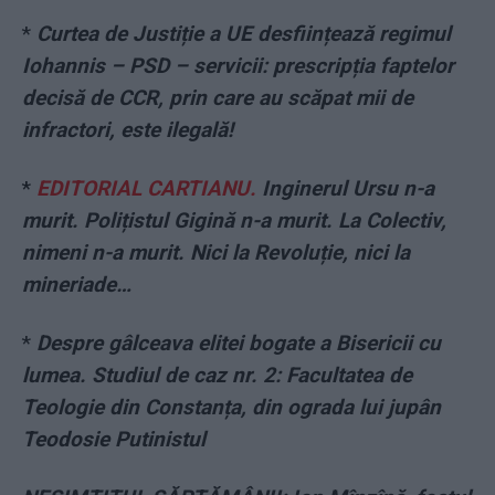
*
Curtea de Justiție a UE desființează regimul
Iohannis – PSD – servicii: prescripția faptelor
decisă de CCR, prin care au scăpat mii de
infractori, este ilegală!
*
EDITORIAL CARTIANU.
Inginerul Ursu n-a
murit. Polițistul Gigină n-a murit. La Colectiv,
nimeni n-a murit. Nici la Revoluție, nici la
mineriade…
*
Despre gâlceava elitei bogate a Bisericii cu
lumea. Studiul de caz nr. 2: Facultatea de
Teologie din Constanța, din ograda lui jupân
Teodosie Putinistul