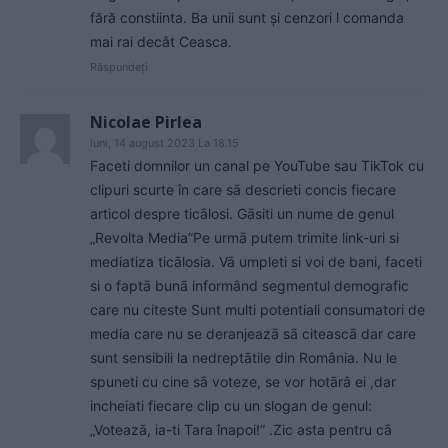
fără constiinta. Ba unii sunt și cenzori l comanda
mai rai decât Ceasca.
Răspundeți
Nicolae Pirlea
luni, 14 august 2023 La 18.15
Faceti domnilor un canal pe YouTube sau TikTok cu
clipuri scurte în care sā descrieti concis fiecare
articol despre ticālosi. Gāsiti un nume de genul
„Revolta Media”Pe urmā putem trimite link-uri si
mediatiza ticālosia. Vā umpleti si voi de bani, faceti
si o faptā bunā informând segmentul demografic
care nu citeste Sunt multi potentiali consumatori de
media care nu se deranjeazā sā citeascā dar care
sunt sensibili la nedreptātile din România. Nu le
spuneti cu cine sā voteze, se vor hotārâ ei ,dar
incheiati fiecare clip cu un slogan de genul:
„Voteazā, ia-ti Tara înapoi!” .Zic asta pentru cā