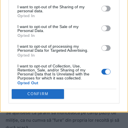
ceda cote tot mai mari din recoltă.
I want to opt-out of the Sharing of my
personal data.
Opted In
I want to opt-out of the Sale of my
Personal Data.
Opted In
I want to opt-out of processing my
Personal Data for Targeted Advertising.
Opted In
ad
I want to opt-out of Collection, Use,
Retention, Sale, and/or Sharing of my
Personal Data that Is Unrelated with the
Purposes for which it was collected.
Opted Out
CONFIRM
Se ajunsese ca țăranii să muncească pe câmp păziți de
miliție, ca nu cumva să “fure” din propria lor recoltă și să
ducă acasă.