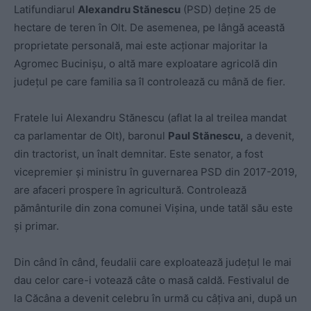
Latifundiarul
Alexandru Stănescu
(PSD) deține 25 de
hectare de teren în Olt. De asemenea, pe lângă această
proprietate personală, mai este acționar majoritar la
Agromec Bucinișu, o altă mare exploatare agricolă din
județul pe care familia sa îl controlează cu mână de fier.
Fratele lui Alexandru Stănescu (aflat la al treilea mandat
ca parlamentar de Olt), baronul
Paul Stănescu,
a devenit,
din tractorist, un înalt demnitar. Este senator, a fost
vicepremier și ministru în guvernarea PSD din 2017-2019,
are afaceri prospere în agricultură. Controlează
pământurile din zona comunei Vișina, unde tatăl său este
și primar.
Din când în când, feudalii care exploatează județul le mai
dau celor care-i votează câte o masă caldă. Festivalul de
la Căcâna a devenit celebru în urmă cu câțiva ani, după un