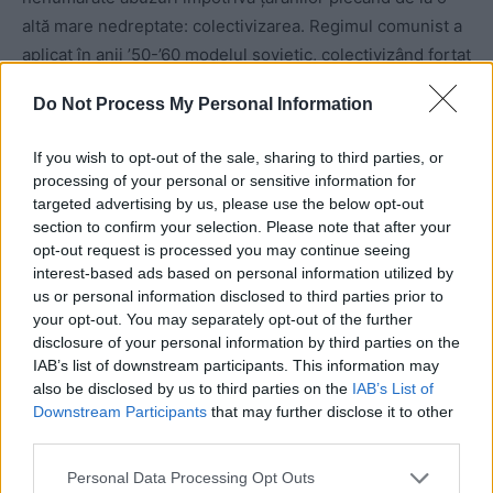
altă mare nedreptate: colectivizarea. Regimul comunist a
aplicat în anii ’50-’60 modelul sovietic, colectivizând forțat
proprietățile agricole.
Do Not Process My Personal Information
Au fost răscoale ale țăranilor care nu acceptau să le fie
If you wish to opt-out of the sale, sharing to third parties, or
luate pământurile, animalele și utilajele din gospodării.
processing of your personal or sensitive information for
Comuniștii au trimis armata și trupele de Securitate, care
targeted advertising by us, please use the below opt-out
au operat mii de arestări și au ucis sute de oameni.
section to confirm your selection. Please note that after your
opt-out request is processed you may continue seeing
interest-based ads based on personal information utilized by
Numărul victimelor a fost mai mare decât cel de la
us or personal information disclosed to third parties prior to
răscoala din 1907.
your opt-out. You may separately opt-out of the further
disclosure of your personal information by third parties on the
IAB’s list of downstream participants. This information may
“Pe mine, comuniștii m-au învățat să fur”, își amintea, în
also be disclosed by us to third parties on the
IAB’s List of
2013, pictorul Ștefan Câlția. Acesta povestea că, în
Downstream Participants
that may further disclose it to other
copilărie, pentru a-i obliga pe părinții săi să își cedeze
third parties.
pământul la Cooperativa Agricolă de producție,
Personal Data Processing Opt Outs
autoritățile comuniste au impus, progresiv, obligația de a