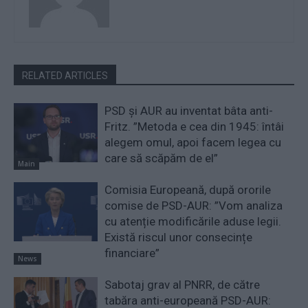
RELATED ARTICLES
PSD și AUR au inventat bâta anti-
Fritz. ”Metoda e cea din 1945: întâi
alegem omul, apoi facem legea cu
care să scăpăm de el”
Main
Comisia Europeană, după ororile
comise de PSD-AUR: ”Vom analiza
cu atenție modificările aduse legii.
Există riscul unor consecințe
financiare”
News
Sabotaj grav al PNRR, de către
tabăra anti-europeană PSD-AUR: