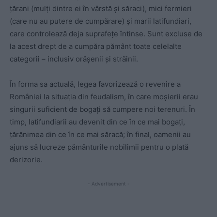
țărani (mulți dintre ei în vârstă și săraci), mici fermieri
(care nu au putere de cumpărare) și marii latifundiari,
care controlează deja suprafețe întinse. Sunt excluse de
la acest drept de a cumpăra pământ toate celelalte
categorii – inclusiv orășenii și străinii.
În forma sa actuală, legea favorizează o revenire a
României la situația din feudalism, în care moșierii erau
singurii suficient de bogați să cumpere noi terenuri. În
timp, latifundiarii au devenit din ce în ce mai bogați,
țărănimea din ce în ce mai săracă; în final, oamenii au
ajuns să lucreze pământurile nobilimii pentru o plată
derizorie.
- Advertisement -