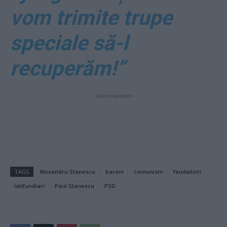
vom trimite trupe
speciale să-l
recuperăm!”
- Advertisement -
TAGS
Alexandru Stanescu
baroni
comunism
feudalism
latifundiari
Paul Stanescu
PSD