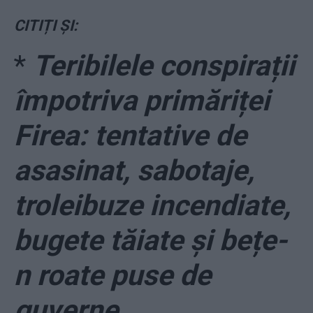
CITIȚI ȘI:
*
Teribilele conspirații
împotriva primăriței
Firea: tentative de
asasinat, sabotaje,
troleibuze incendiate,
bugete tăiate și bețe-
n roate puse de
guverne