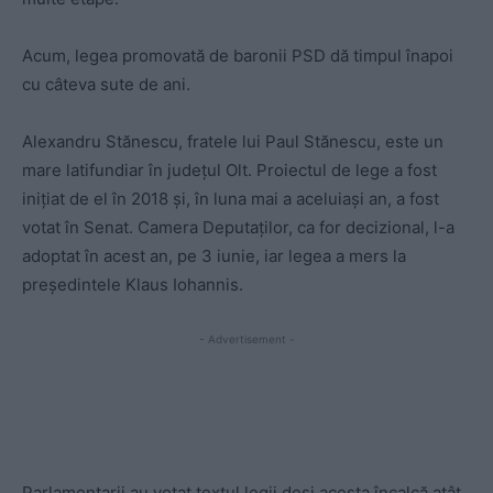
Acum, legea promovată de baronii PSD dă timpul înapoi
cu câteva sute de ani.
Alexandru Stănescu, fratele lui Paul Stănescu, este un
mare latifundiar în județul Olt. Proiectul de lege a fost
inițiat de el în 2018 și, în luna mai a aceluiași an, a fost
votat în Senat. Camera Deputaților, ca for decizional, l-a
adoptat în acest an, pe 3 iunie, iar legea a mers la
președintele Klaus Iohannis.
- Advertisement -
Parlamentarii au votat textul legii deși acesta încalcă atât