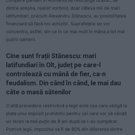
cumpere pământ în România se restrânge drastic. Iar
dintre aceștia, realist vorbind, doar câteva mii de mari
latifundiari, precum Alexandru Stănescu, au posibilitatea
financiară să facă noi achiziții. Suprafețele se vor
concentra, astfel, din ce în ce mai mult în mâna a tot mai
puțini oameni.
Cine sunt frații Stănescu: mari
latifundiari în Olt, județ pe care-l
controlează cu mână de fier, ca-n
feudalism. Din când în când, le mai dau
câte o masă sătenilor
O altă prevedere restrictivă a legii este cea care obligă la
plata unui impozit prohibitiv pentru cei care vor să vândă
un teren la mai puțin de 8 ani după ce l-au cumpărat.
Potrivit legii, impozitul va fi de 80% din diferența dintre