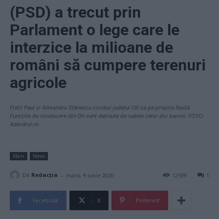
(PSD) a trecut prin
Parlament o lege care le
interzice la milioane de
români să cumpere terenuri
agricole
Frații Paul și Alexandru Stănescu conduc județul Olt ca pe propria feudă.
Funcțiile de conducere din Olt sunt deținute de rudele celor doi baroni. FOTO:
Adevărul.ro
Main
News
-
De
Redacţia
marți, 9 iunie 2020
12539
1
Facebook
X
Pinterest