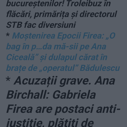
bucureștenilor! Troleibuz în
flăcări, primărița și directorul
STB fac diversiuni
*
Moștenirea Epocii Firea: „O
bag în p…da mă-sii pe Ana
Ciceală” și dulapul cărat în
brațe de „operatul” Bădulescu
*
Acuzații grave. Ana
Birchall: Gabriela
Firea are postaci anti-
justiţie, plătiți de