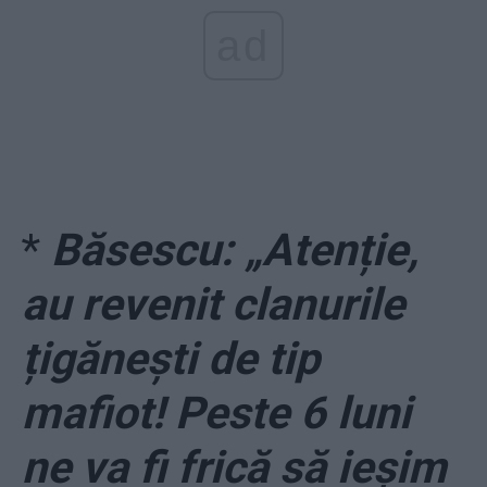
ad
*
Băsescu: „Atenție,
au revenit clanurile
țigănești de tip
mafiot! Peste 6 luni
ne va fi frică să ieşim