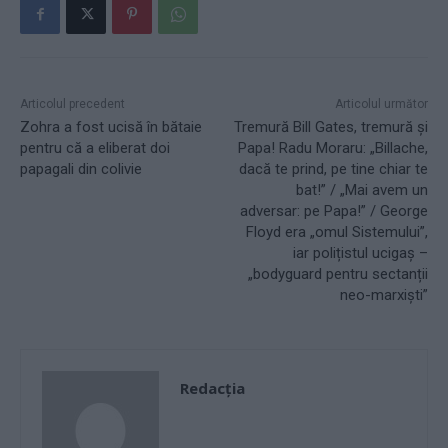
Articolul precedent
Articolul următor
Zohra a fost ucisă în bătaie
Tremură Bill Gates, tremură și
pentru că a eliberat doi
Papa! Radu Moraru: „Billache,
papagali din colivie
dacă te prind, pe tine chiar te
bat!” / „Mai avem un
adversar: pe Papa!” / George
Floyd era „omul Sistemului”,
iar polițistul ucigaș –
„bodyguard pentru sectanții
neo-marxiști”
Redacţia