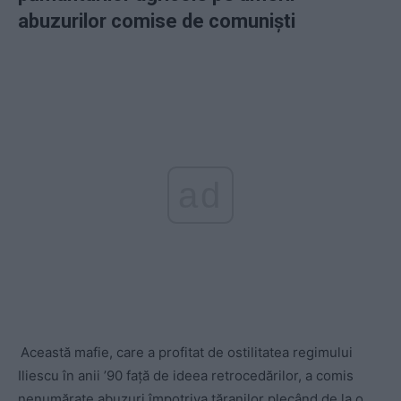
abuzurilor comise de comuniști
ad
Această mafie, care a profitat de ostilitatea regimului
Iliescu în anii ’90 față de ideea retrocedărilor, a comis
nenumărate abuzuri împotriva țăranilor plecând de la o