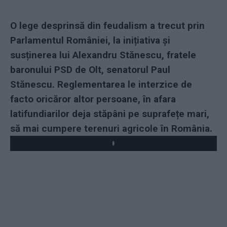
O lege desprinsă din feudalism a trecut prin
Parlamentul României, la inițiativa și
susținerea lui Alexandru Stănescu, fratele
baronului PSD de Olt, senatorul Paul
Stănescu. Reglementarea le interzice de
facto oricăror altor persoane, în afara
latifundiarilor deja stăpâni pe suprafețe mari,
să mai cumpere terenuri agricole în România.
Play