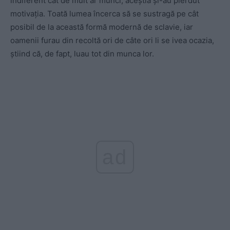
indiferent cât de mult ar munci, aceștia și-au pierdut
motivația. Toată lumea încerca să se sustragă pe cât
posibil de la această formă modernă de sclavie, iar
oamenii furau din recoltă ori de câte ori li se ivea ocazia,
știind că, de fapt, luau tot din munca lor.
ad