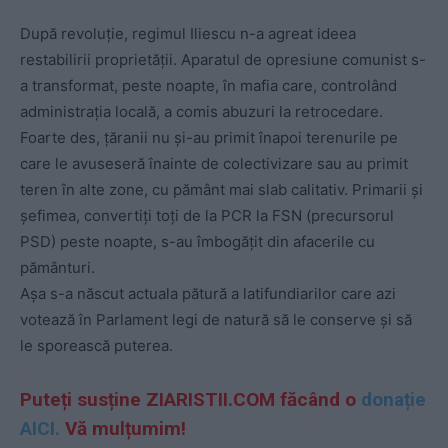
După revoluție, regimul Iliescu n-a agreat ideea
restabilirii proprietății. Aparatul de opresiune comunist s-
a transformat, peste noapte, în mafia care, controlând
administrația locală, a comis abuzuri la retrocedare.
Foarte des, țăranii nu și-au primit înapoi terenurile pe
care le avuseseră înainte de colectivizare sau au primit
teren în alte zone, cu pământ mai slab calitativ. Primarii și
șefimea, convertiți toți de la PCR la FSN (precursorul
PSD) peste noapte, s-au îmbogățit din afacerile cu
pământuri.
Așa s-a născut actuala pătură a latifundiarilor care azi
votează în Parlament legi de natură să le conserve și să
le sporească puterea.
Puteți susține ZIARISTII.COM făcând o
donație
AICI.
Vă mulțumim!