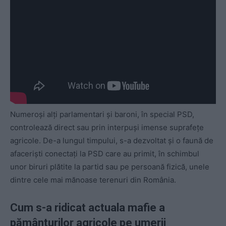
Numeroși alți parlamentari și baroni, în special PSD,
controlează direct sau prin interpuși imense suprafețe
agricole. De-a lungul timpului, s-a dezvoltat și o faună de
afaceriști conectați la PSD care au primit, în schimbul
unor biruri plătite la partid sau pe persoană fizică, unele
dintre cele mai mănoase terenuri din România.
Cum s-a ridicat actuala mafie a
pământurilor agricole pe umerii