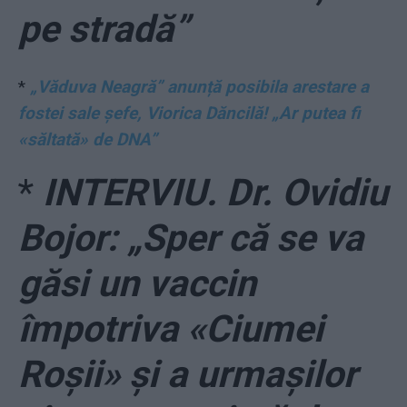
pe stradă”
*
„Văduva Neagră” anunță posibila arestare a
fostei sale șefe, Viorica Dăncilă! „Ar putea fi
«săltată» de DNA”
*
INTERVIU. Dr. Ovidiu
Bojor: „Sper că se va
găsi un vaccin
împotriva «Ciumei
Roșii» și a urmașilor