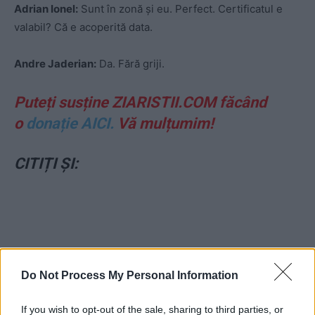
Adrian Ionel:
Sunt în zonă și eu. Perfect. Certificatul e
valabil? Că e acoperită data.
Andre Jaderian:
Da. Fără griji.
Puteți susține ZIARISTII.COM făcând
o
donație AICI.
Vă mulțumim!
CITIȚI ȘI:
Do Not Process My Personal Information
ad
If you wish to opt-out of the sale, sharing to third parties, or