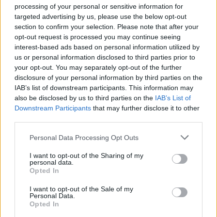
processing of your personal or sensitive information for
targeted advertising by us, please use the below opt-out
section to confirm your selection. Please note that after your
opt-out request is processed you may continue seeing
interest-based ads based on personal information utilized by
us or personal information disclosed to third parties prior to
your opt-out. You may separately opt-out of the further
disclosure of your personal information by third parties on the
*
Teza de doctorat a premierului Nicolae Ciucă
IAB’s list of downstream participants. This information may
also be disclosed by us to third parties on the
IAB’s List of
e plagiată grosolan! Ca să nu fie prins,
Downstream Participants
that may further disclose it to other
generalul „doctor” a furat textele din surse
third parties.
tipărite, nu online
Personal Data Processing Opt Outs
*
Experții PSD la treabă: România va aduce
I want to opt-out of the Sharing of my
personal data.
noile antivirale împotriva Covid la primăvară,
Opted In
după ce ieșim din valul 5 și, posibil, din
I want to opt-out of the Sale of my
Personal Data.
pandemie!
Opted In