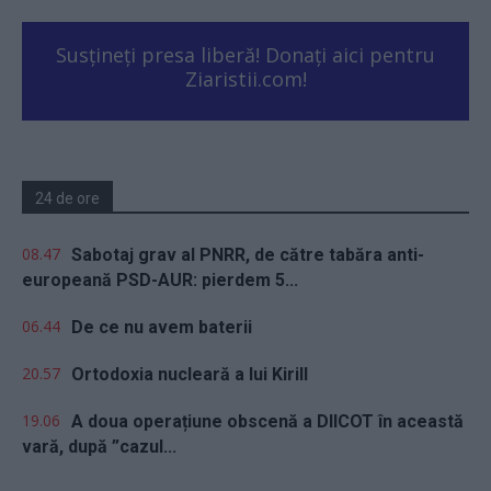
Susțineți presa liberă! Donați aici pentru
Ziaristii.com!
24 de ore
08.47
Sabotaj grav al PNRR, de către tabăra anti-
europeană PSD-AUR: pierdem 5...
06.44
De ce nu avem baterii
20.57
Ortodoxia nucleară a lui Kirill
19.06
A doua operațiune obscenă a DIICOT în această
vară, după ”cazul...