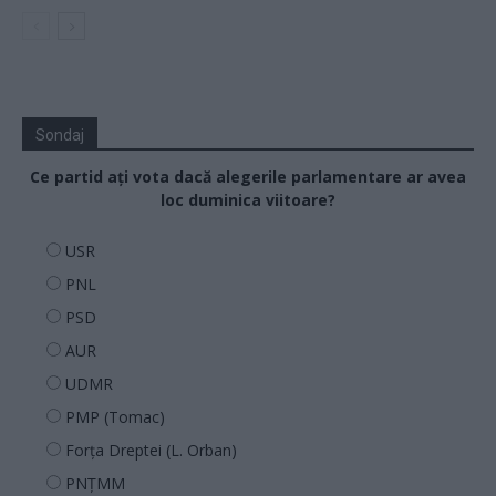
Sondaj
Ce partid ați vota dacă alegerile parlamentare ar avea
loc duminica viitoare?
USR
PNL
PSD
AUR
UDMR
PMP (Tomac)
Forța Dreptei (L. Orban)
PNȚMM