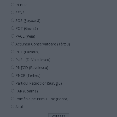
REPER
SENS
SOS (Șoșoacă)
POT (Gavrilă)
PACE (Peia)
Acțiunea Conservatoare (Târziu)
PDF (Lazarus)
PUSL (D. Voiculescu)
PNȚCD (Pavelescu)
PNCR (Terheș)
Partidul Patrioților (Surugiu)
FAR (Coarnă)
România pe Primul Loc (Ponta)
Altul