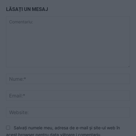
LĂSAȚI UN MESAJ
Comentariu:
Nu
Ema
Web
Salvați numele meu, adresa de e-mail și site-ul web în
acest browser pentru data viitoare i comentariu.