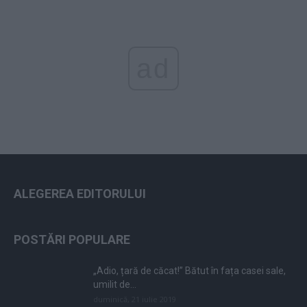
ad
ALEGEREA EDITORULUI
POSTĂRI POPULARE
„Adio, țară de căcat!” Bătut în fața casei sale,
umilit de...
duminică, 21 iulie 2019