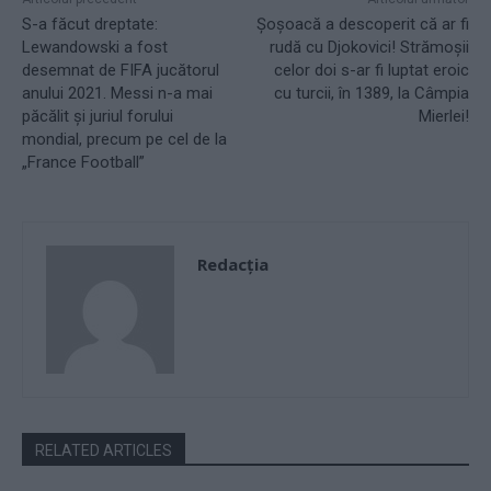
S-a făcut dreptate:
Șoșoacă a descoperit că ar fi
Lewandowski a fost
rudă cu Djokovici! Strămoșii
desemnat de FIFA jucătorul
celor doi s-ar fi luptat eroic
anului 2021. Messi n-a mai
cu turcii, în 1389, la Câmpia
păcălit și juriul forului
Mierlei!
mondial, precum pe cel de la
„France Football”
Redacţia
RELATED ARTICLES