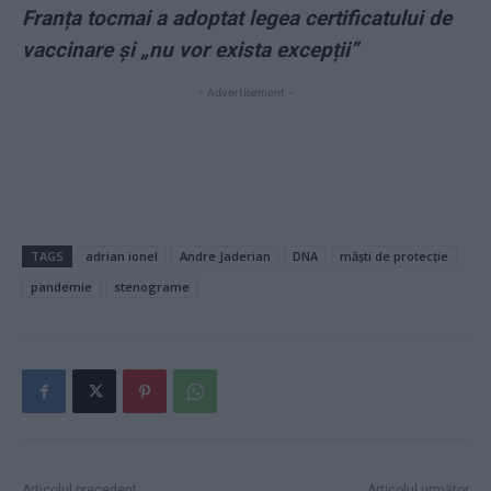
Franța tocmai a adoptat legea certificatului de
vaccinare și „nu vor exista excepții”
- Advertisement -
TAGS
adrian ionel
Andre Jaderian
DNA
măşti de protecție
pandemie
stenograme
Articolul precedent
Articolul următor