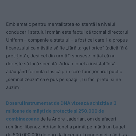
Emblematic pentru mentalitatea existentă la nivelul
conducerii statului român este faptul că tocmai directorul
Unifarm – companie a statului – a fost cel care i-a propus
libanezului ca măștile să fie „fără target price” (adică fără
preț-țintă), deși cel din urmă îi spusese inițial că nu
dorește să facă speculă. Adrian Ionel a insistat însă,
adăugând formula clasică prin care funcționarul public
„semnalizează” că e pus pe șpăgi: „Tu faci prețul și ne
auzim”.
Dosarul instrumentat de DNA vizează achiziția a 3
milioane de măști de protecție și 250.000 de
combinezoane
de la Andre Jaderian, om de afaceri
româno-libanez. Adrian Ionel a primit pe mână un buget
de 500.000.000 de euro la începutul pandemiei, când s-a