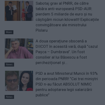
Sabotaj grav al PNRR, de către
tabăra anti-europeană PSD-AUR:
pierdem 5 miliarde de euro și nu
câștigăm niciun kilowatt! Explicațiile
convingătoare ale ministrului
Pîslaru
Main
A doua operațiune obscenă a
DIICOT în această vară, după ”cazul
Pașca – Dumbrava”. Un fost
consilier al lui Băsescu a fost
percheziționat și...
News
PSD a avut Ministerul Muncii în 93%
din perioada PNRR! ”Cei trei miniştri
PSD n-au făcut ABSOLUT NIMIC
pentru adoptarea legii salarizării
publice”
News