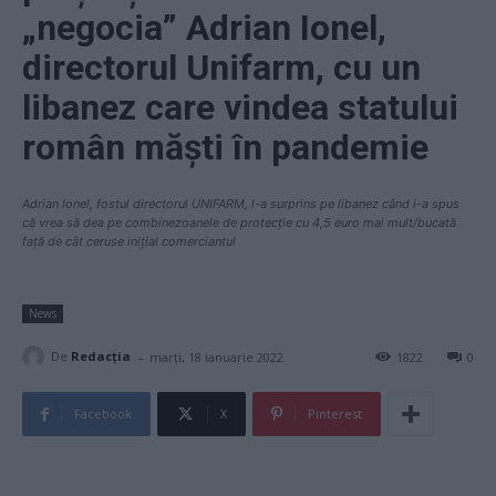
„negocia” Adrian Ionel,
directorul Unifarm, cu un
libanez care vindea statului
român măști în pandemie
Adrian Ionel, fostul directorul UNIFARM, l-a surprins pe libanez când i-a spus
că vrea să dea pe combinezoanele de protecție cu 4,5 euro mai mult/bucată
față de cât ceruse inițial comerciantul
News
-
De
Redacţia
marți, 18 ianuarie 2022
1822
0
Facebook
X
Pinterest