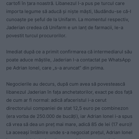
cartofi în țara noastră. Libanezul l-a pus pe turcul care
importa legume să aducă și niște măști, lăudându-se că-l
cunoaște pe șeful de la Unifarm. La momentul respectiv,
Jaderian credea că Unifarm e un lanț de farmacii, le-a
povestit turcul procurorilor.
Imediat după ce a primit confirmarea că intermediarul său
poate aduce măștile, Jaderian l-a contactat pe WhatsApp
pe Adrian Ionel, care „s-a aruncat” din prima.
Negocierile au decurs, după cum avea să povestească
libanezul Jaderian în fața anchetatorilor, exact pe dos față
de cum ar fi normal: adică afaceristul i-a cerut
directorului companiei de stat 12,5 euro pe combinezon
(era vorba de 250.000 de bucăți), iar Adrian Ionel i-a spus
că vrea să dea un preț mai mare, adică 85 de lei (17 euro)!
La aceeași întâlnire unde s-a negociat prețul, Adrian Ionel