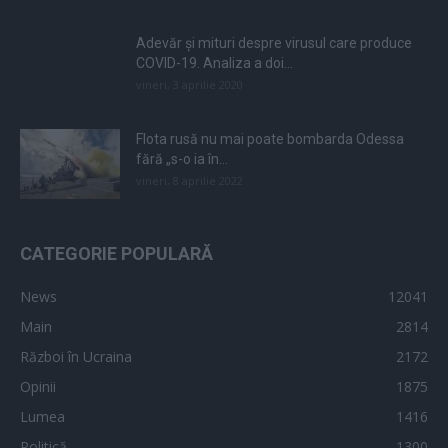
Adevăr și mituri despre virusul care produce
COVID-19. Analiza a doi...
vineri, 3 aprilie 2020
Flota rusă nu mai poate bombarda Odessa
fără „s-o ia în...
vineri, 8 aprilie 2022
CATEGORIE POPULARĂ
News
12041
Main
2814
Război în Ucraina
2172
Opinii
1875
Lumea
1416
Politică
1300