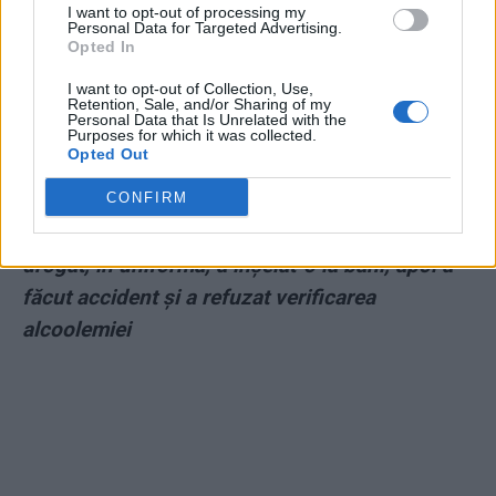
*
„Am avut neșansa să mă nasc în țara în care
I want to opt-out of processing my
Personal Data for Targeted Advertising.
un organ îți omoară puiul și, ca să verifice dacă
Opted In
l-a omorât, îl împunge cu piciorul”. Tristețea
I want to opt-out of Collection, Use,
Retention, Sale, and/or Sharing of my
nepoatei de ostaș austriac din Primul Război
Personal Data that Is Unrelated with the
Purposes for which it was collected.
Mondial și a fiicei de fotbalist din echipa
Opted Out
națională
CONFIRM
*
Hal de polițist: s-a dus la o prostituată,
drogat, în uniformă, a înșelat-o la bani, apoi a
făcut accident și a refuzat verificarea
alcoolemiei