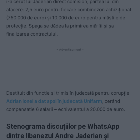
i-a cerut lui Jaderian direct comision, partea lui din
afacere: 2,5 euro pentru fiecare combinezon achiziționat
(750.000 de euro) și 10.000 de euro pentru măștile de
protecție. Șpaga se dădea la primirea mărfii și șa
finalizarea contractului.
- Advertisement -
Destituit din funcție și trimis în judecată pentru corupție,
Adrian Ionel a dat apoi în judecată Unifarm
, cerând
compensație 6 salarii – echivalentul a 20.000 de euro.
Stenograma discuțiilor pe WhatsApp
dintre libanezul Andre Jaderian și