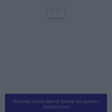
ad
- Advertisment -
Susțineți presa liberă! Donați aici pentru
Ziaristii.com!