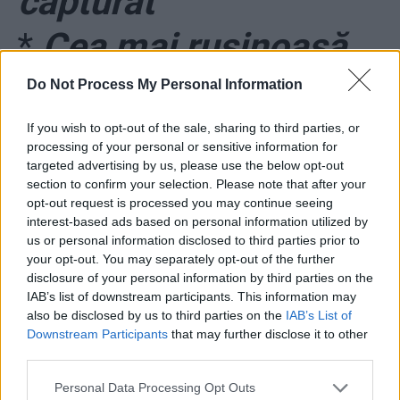
capturat
*
Cea mai rușinoasă
calificare din istoria
Do Not Process My Personal Information
FCSB. A primit două
If you wish to opt-out of the sale, sharing to third parties, or
processing of your personal or sensitive information for
targeted advertising by us, please use the below opt-out
goluri cu doi jucători
section to confirm your selection. Please note that after your
opt-out request is processed you may continue seeing
în plus și alte două cu
interest-based ads based on personal information utilized by
us or personal information disclosed to third parties prior to
un jucător în plus!
your opt-out. You may separately opt-out of the further
disclosure of your personal information by third parties on the
IAB’s list of downstream participants. This information may
also be disclosed by us to third parties on the
IAB’s List of
Downstream Participants
that may further disclose it to other
third parties.
Personal Data Processing Opt Outs