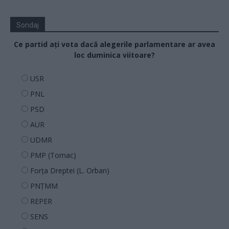
Sondaj
Ce partid ați vota dacă alegerile parlamentare ar avea
loc duminica viitoare?
USR
PNL
PSD
AUR
UDMR
PMP (Tomac)
Forța Dreptei (L. Orban)
PNȚMM
REPER
SENS