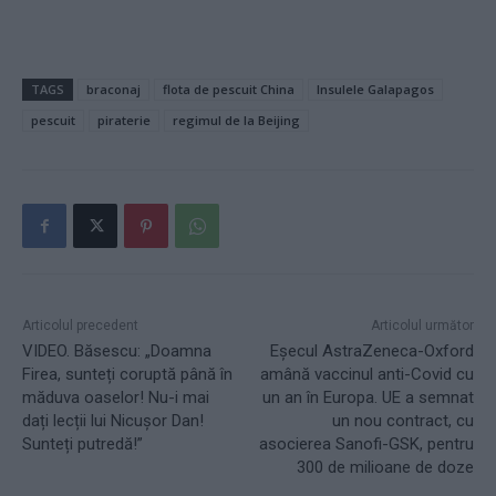
TAGS
braconaj
flota de pescuit China
Insulele Galapagos
pescuit
piraterie
regimul de la Beijing
Articolul precedent
Articolul următor
VIDEO. Băsescu: „Doamna
Eșecul AstraZeneca-Oxford
Firea, sunteți coruptă până în
amână vaccinul anti-Covid cu
măduva oaselor! Nu-i mai
un an în Europa. UE a semnat
dați lecții lui Nicușor Dan!
un nou contract, cu
Sunteți putredă!”
asocierea Sanofi-GSK, pentru
300 de milioane de doze