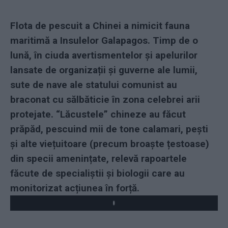
Flota de pescuit a Chinei a nimicit fauna
maritimă a Insulelor Galapagos. Timp de o
lună, în ciuda avertismentelor și apelurilor
lansate de organizații și guverne ale lumii,
sute de nave ale statului comunist au
braconat cu sălbăticie în zona celebrei arii
protejate. “Lăcustele” chineze au făcut
prăpăd, pescuind mii de tone calamari, pești
și alte viețuitoare (precum broaște țestoase)
din specii amenințate, relevă rapoartele
făcute de specialiștii și biologii care au
monitorizat acțiunea în forță.
Play