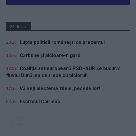
24 de ore
20.26
Lupta politicii românești cu prezentul
18.47
Cărbune și picioare-n gard
18.09
Coaliția antieuropeană PSD–AUR se bucură:
fluviul Dunărea se trece cu piciorul!
17.32
Vă veți blestema zilele, pesedeilor!
08.38
Escrocul Chirieac