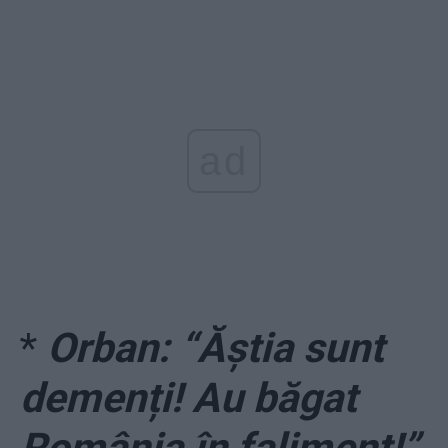
ad
*
Orban: “Ăștia sunt
demenți! Au băgat