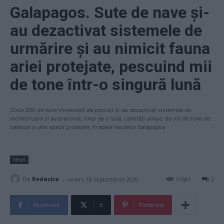
Galapagos. Sute de nave și-
au dezactivat sistemele de
urmărire și au nimicit fauna
ariei protejate, pescuind mii
de tone într-o singură lună
Circa 300 de nave chinezești de pescuit și-au dezactivat sistemele de
monitorizare și au braconat, timp de o lună, cantități uriașe, de mii de tone de
calamar și alte specii protejate, în apele Insulelor Galapagos
News
-
De
Redacţia
vineri, 18 septembrie 2020
37681
2
Facebook
X
Pinterest