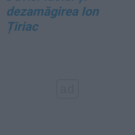
dezamăgirea Ion
Țiriac
ad