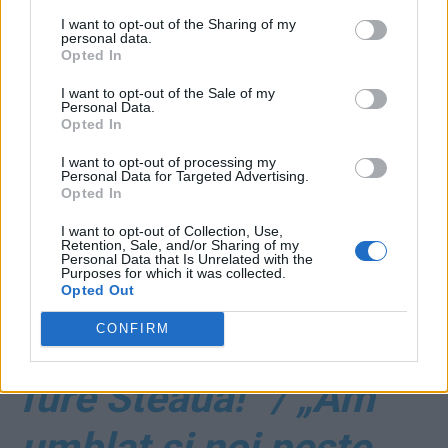
I want to opt-out of the Sharing of my
personal data.
ad
Opted In
I want to opt-out of the Sale of my
Personal Data.
Opted In
I want to opt-out of processing my
Personal Data for Targeted Advertising.
Opted In
I want to opt-out of Collection, Use,
*
VIDEO. Dragomir,
Retention, Sale, and/or Sharing of my
Personal Data that Is Unrelated with the
Purposes for which it was collected.
candidatul PSD: „L-
Opted Out
CONFIRM
am ajutat pe Becali să
fure Steaua!” / „Am