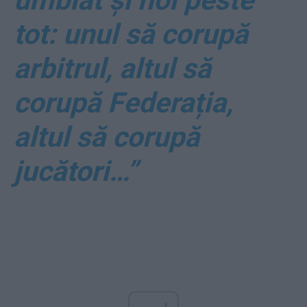
umblat și noi peste
tot: unul să corupă
arbitrul, altul să
corupă Federația,
altul să corupă
jucători…”