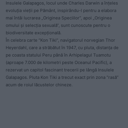
Insulele Galapagos, locul unde Charles Darwin a înțeles
evoluția vieții pe Pământ, inspirându-l pentru a elabora
mai întâi lucrarea „Originea Speciilor“, apoi „Originea
omului și selecția sexuală“, sunt cunoscute pentru o
biodiversitate excepțională.
În celebra carte “Kon Tiki”, navigatorul norvegian Thor
Heyerdahl, care a străbătut în 1947, cu pluta, distanța de
pe coasta statului Peru până în Arhipelagul Tuamotu
(aproape 7.000 de kilometri peste Oceanul Pacific), a
rezervat un capitol fascinant trecerii pe lângă Insulele
Galapagos. Pluta Kon Tiki a trecut exact prin zona “rasă”
acum de roiul lăcustelor chineze.