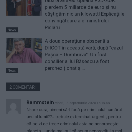
tabăra anti-europeană PSD-AUR:
pierdem 5 miliarde de euro și nu
câștigăm niciun kilowatt! Explicațiile
convingătoare ale ministrului
Pîslaru
News
A doua operațiune obscenă a
DIICOT în această vară, după ”cazul
Pașca – Dumbrava”. Un fost
consilier al lui Băsescu a fost
percheziționat și...
News
2 COMENTARII
Rammstein
vineri, 18 septembrie 2020 La 18.48
N-are curaj nimeni să-l facă pe criminalul numărul
unu al lumii??.. trebuie exterminat urgent , pentru
că pe zi ce trece criminalul asta ne nenorocește
planeta….unde mai pui că acum nenorocitul a mai