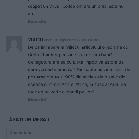
scăpat un virus ,…orice om are un preț ,asta nu
are….
Răspundeți
Vlaicu
vineri, 18 septembrie 2020 La 20.18
De ce imi apare la mijlocul articolului o reclama cu
Greta Thunberg ce zice sa-i donam bani?
Ce legatura are ea cu lupta impotriva astora de
care vorbeste articolul? Niciodata nu zice nimic de
poluarea din Asia. 90% din sticlele de plastic din
oceane sunt din Asia si Africa, in special Asia. Se
face ca nu vede elefantii poluarii.
Răspundeți
LĂSAȚI UN MESAJ