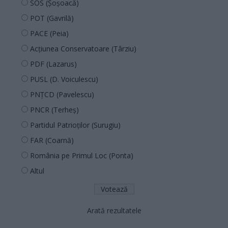
SOS (Șoșoacă)
POT (Gavrilă)
PACE (Peia)
Acțiunea Conservatoare (Târziu)
PDF (Lazarus)
PUSL (D. Voiculescu)
PNȚCD (Pavelescu)
PNCR (Terheș)
Partidul Patrioților (Surugiu)
FAR (Coarnă)
România pe Primul Loc (Ponta)
Altul
Arată rezultatele