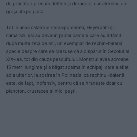
de prădători precum delfinii și doradele, dar aterizau din
greșeală pe plută.
Tot în acea călătorie nemaipomenită, Heyerdahl și
camarazii săi au devenit primii oameni care au întâlnit,
după multe zeci de ani, un exemplar de rechin-balenă,
specie despre care se crezuse că a dispărut în Secolul al
XIX-lea, tot din cauza pescuitului. Monstrul avea aproape
15 metri lungime și a băgat spaima în echipaj, care a aflat
abia ulterior, la sosirea în Polinezia, că rechinul-balenă
este, de fapt, inofensiv, pentru că se hrănește doar cu
plancton, crustacee și mici pești.