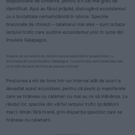
dispozitivele de urmărire, pentru a fi cât mai greu de
identificat. Apoi au făcut prăpăd, distrugând ecosistemul
cu o brutalitate nemaiîntâlnită în istorie. Speciile
braconate de chinezi – calamarul mai ales – sunt la baza
lanțului trofic care susține ecosistemul unic în lume din
Insulele Galapagos.
Imagine de pe radarul de monitorizare al autorităților ecuadoriene, cu
activitatea din zona Insulelor Galapagos. Cu portocaliu sunt însemnate cele
circa 300 de nave din flota de pescuit a Chinei
Pescuirea a mii de tone într-un interval atât de scurt a
devastat acest ecosistem, pentru că peștii și mamiferele
care se hrăneau cu calamari nu mai au ce să mănânce. La
rândul lor, speciile din vârful lanțului trofic (prădătorii
mari) rămân fără hrană, prin dispariția speciilor care se
hrăneau cu calamarii.
- Advertisement -