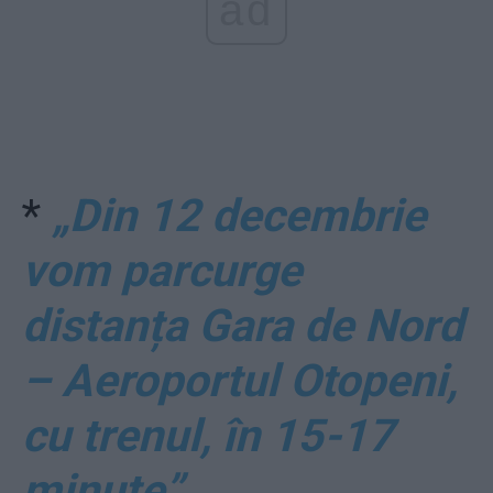
ad
*
„Din 12 decembrie
vom parcurge
distanța Gara de Nord
– Aeroportul Otopeni,
cu trenul, în 15-17
minute”