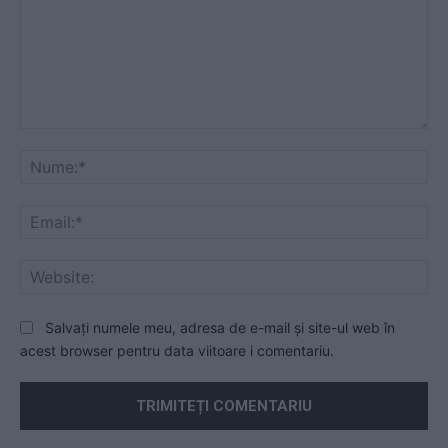
Comentariu:
Nu
Ema
Web
Salvați numele meu, adresa de e-mail și site-ul web în
acest browser pentru data viitoare i comentariu.