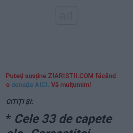
ad
Puteți susține ZIARISTII.COM făcând
o
donație AICI.
Vă mulțumim!
CITIȚI ȘI:
*
Cele 33 de capete