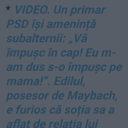
*
VIDEO. Un primar
PSD își amenință
subalternii: „Vă
împușc în cap! Eu m-
am dus s-o împuşc pe
mama!”. Edilul,
posesor de Maybach,
e furios că soția sa a
aflat de relația lui