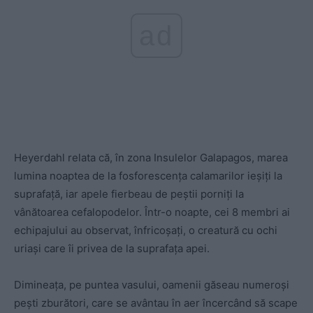
ad
Heyerdahl relata că, în zona Insulelor Galapagos, marea
lumina noaptea de la fosforescența calamarilor ieșiți la
suprafață, iar apele fierbeau de peștii porniți la
vânătoarea cefalopodelor. Într-o noapte, cei 8 membri ai
echipajului au observat, înfricoșați, o creatură cu ochi
uriași care îi privea de la suprafața apei.
Dimineața, pe puntea vasului, oamenii găseau numeroși
pești zburători, care se avântau în aer încercând să scape