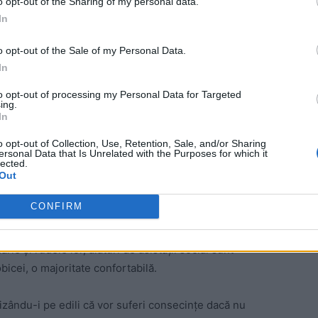
o opt-out of the Sharing of my personal data.
In
o opt-out of the Sale of my Personal Data.
In
to opt-out of processing my Personal Data for Targeted
ing.
In
tăți sau în imposibilitatea fizică de a munci, depind de
o opt-out of Collection, Use, Retention, Sale, and/or Sharing
ersonal Data that Is Unrelated with the Purposes for which it
eroși alții “rezolvă” să ia ajutorul fără să aibă nicio
lected.
Out
CONFIRM
stații social, singurii care pierd fiind bugetul de stat
t într-un singur tur, iar la urne vin 30-40% din
ărie și rudele lor, alături de asistații social sunt
obicei, o majoritate confortabilă.
tizându-i pe edili că vor suferi consecințe dacă nu