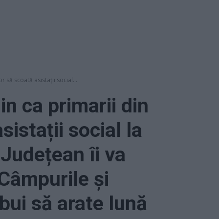
 să scoată asistații social...
in ca primarii din
istații social la
 Județean îi va
Câmpurile și
bui să arate lună