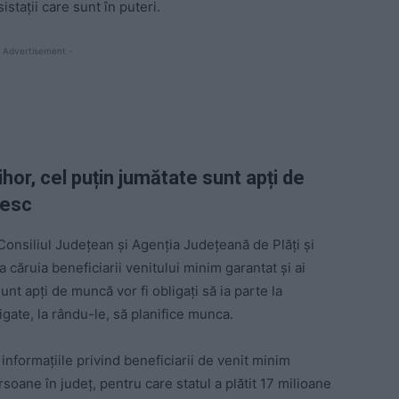
stații care sunt în puteri.
 Advertisement -
ihor, cel puțin jumătate sunt apți de
sesc
onsiliul Județean și Agenția Județeană de Plăți și
căruia beneficiarii venitului minim garantat și ai
sunt apți de muncă vor fi obligați să ia parte la
ligate, la rându-le, să planifice munca.
informațiile privind beneficiarii de venit minim
oane în județ, pentru care statul a plătit 17 milioane