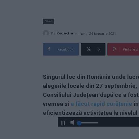
News
-
De
Redacţia
marți, 26 ianuarie 2021
Facebook
X
Pinterest
Singurul loc din România unde lucru
alegerile locale din 27 septembrie, 
Consiliului Județean după ce a fost 
vremea și
a făcut rapid curățenie
în
eficientizează activitatea la nivelul 