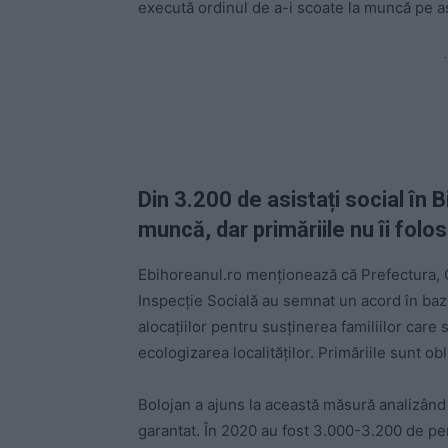
execută ordinul de a-i scoate la muncă pe asi
-
Din 3.200 de asistați social în B
muncă, dar primăriile nu îi folo
Ebihoreanul.ro menționează că Prefectura, C
Inspecție Socială au semnat un acord în baza 
alocațiilor pentru susținerea familiilor care 
ecologizarea localităților. Primăriile sunt ob
Bolojan a ajuns la această măsură analizând 
garantat. În 2020 au fost 3.000-3.200 de pers