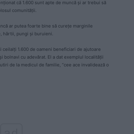
nționat că 1.600 sunt apte de muncă și ar trebui să
olosul comunității.
uncă ar putea foarte bine să curețe marginile
 hârtii, pungi și buruieni.
ți ceilalți 1.600 de oameni beneficiari de ajutoare
i bolnavi cu adevărat. El a dat exemplul localității
cutiri de la medicul de familie, “cee ace invalidează o
ad