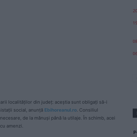
20
19
08
06
rii localităților din județ: aceștia sunt obligați să-i
istații social, anunță
Ebihoreanul.ro
. Consiliul
necesare, de la mănuși până la utilaje. În schimb, acei
 cu amenzi.
p