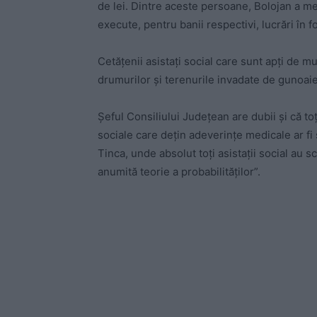
de lei. Dintre aceste persoane, Bolojan a me
execute, pentru banii respectivi, lucrări în f
Cetățenii asistați social care sunt apți de m
drumurilor și terenurile invadate de gunoaie,
Șeful Consiliului Județean are dubii și că to
sociale care dețin adeverințe medicale ar fi ș
Tinca, unde absolut toți asistații social au s
anumită teorie a probabilităților”.