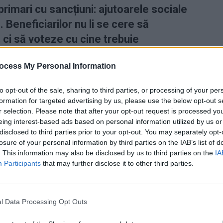
rimari cu sancțiuni: ajutoarele sociale
 Beneficiarilor nu li se cere să
i să voteze cu cine trebuie
 ultimele decenii primarii din România au transformat
ocess My Personal Information
jutorare a celor aflați la ananghie,
într-o operațiune
to opt-out of the sale, sharing to third parties, or processing of your per
formation for targeted advertising by us, please use the below opt-out s
r selection. Please note that after your opt-out request is processed y
dă pe bază de fidelitate față de primar și gașca sa.
eing interest-based ads based on personal information utilized by us or
i sunt condiționați, în primirea ajutorului, de felul în
disclosed to third parties prior to your opt-out. You may separately opt-
acest venit, închid ochii la respectarea condițiilor
losure of your personal information by third parties on the IAB’s list of
r avea nevoie de el) și nu le cer nimic în schimb.
. This information may also be disclosed by us to third parties on the
IA
Participants
that may further disclose it to other third parties.
 Advertisement -
l Data Processing Opt Outs