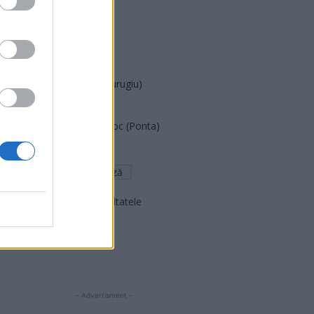
PUSL (D. Voiculescu)
PNȚCD (Pavelescu)
PNCR (Terheș)
Partidul Patrioților (Surugiu)
FAR (Coarnă)
România pe Primul Loc (Ponta)
Altul
Arată rezultatele
Arhiva sondajelor
- Advertisment -