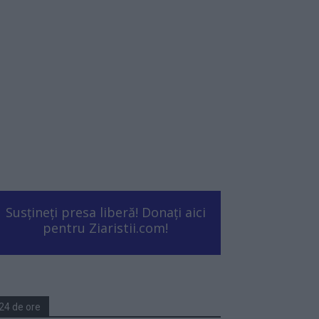
Susțineți presa liberă! Donați aici
pentru Ziaristii.com!
24 de ore