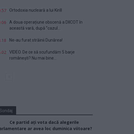
.57
Ortodoxia nucleară a lui Kirill
.06
A doua operațiune obscenă a DIICOT în
această vară, după ”cazul...
.18
Ne-au furat străinii Dunărea!
.02
VIDEO. De ce să scufundăm 5 barje
românești? Nu mai bine...
Sondaj
Ce partid ați vota dacă alegerile
arlamentare ar avea loc duminica viitoare?