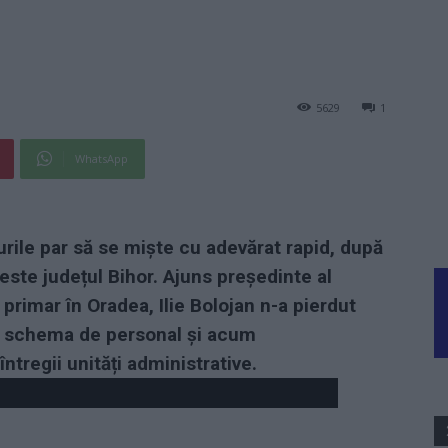
5629
1
WhatsApp
rile par să se miște cu adevărat rapid, după
este județul Bihor. Ajuns președinte al
primar în Oradea, Ilie Bolojan n-a pierdut
 schema de personal și acum
întregii unități administrative.