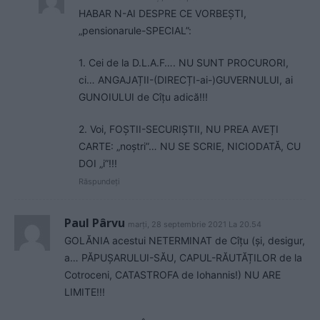
HABAR N-AI DESPRE CE VORBEȘTI,
„pensionarule-SPECIAL”:
1. Cei de la D.L.A.F…. NU SUNT PROCURORI,
ci… ANGAJAȚII-(DIRECȚI-ai-)GUVERNULUI, ai
GUNOIULUI de Cîțu adică!!!
2. Voi, FOȘTII-SECURIȘTII, NU PREA AVEȚI
CARTE: „noștri”… NU SE SCRIE, NICIODATĂ, CU
DOI „i”!!!
Răspundeți
Paul Pârvu
marți, 28 septembrie 2021 La 20.54
GOLĂNIA acestui NETERMINAT de Cîțu (și, desigur,
a… PĂPUȘARULUI-SĂU, CAPUL-RĂUTĂȚILOR de la
Cotroceni, CATASTROFA de Iohannis!) NU ARE
LIMITE!!!