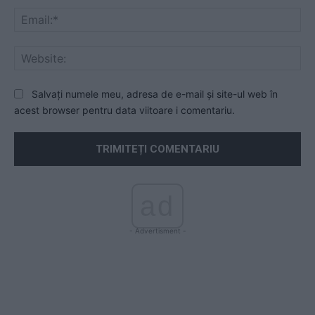
Ema
Web
Salvați numele meu, adresa de e-mail și site-ul web în
acest browser pentru data viitoare i comentariu.
ad
- Advertisment -