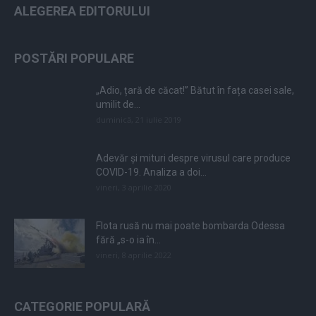
ALEGEREA EDITORULUI
POSTĂRI POPULARE
„Adio, țară de căcat!” Bătut în fața casei sale,
umilit de...
duminică, 21 iulie 2019
Adevăr și mituri despre virusul care produce
COVID-19. Analiza a doi...
vineri, 3 aprilie 2020
Flota rusă nu mai poate bombarda Odessa
fără „s-o ia în...
vineri, 8 aprilie 2022
CATEGORIE POPULARĂ