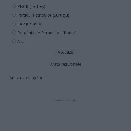
PNCR (Terheș)
Partidul Patrioților (Surugiu)
FAR (Coarnă)
România pe Primul Loc (Ponta)
Altul
Arată rezultatele
Arhiva sondajelor
- Advertisment -