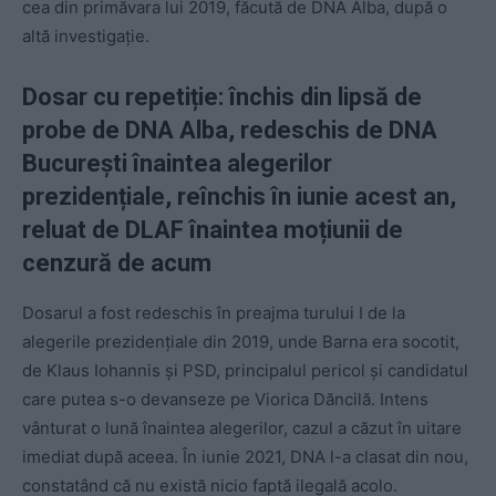
cea din primăvara lui 2019, făcută de DNA Alba, după o
altă investigație.
Dosar cu repetiție: închis din lipsă de
probe de DNA Alba, redeschis de DNA
București înaintea alegerilor
prezidențiale, reînchis în iunie acest an,
reluat de DLAF înaintea moțiunii de
cenzură de acum
Dosarul a fost redeschis în preajma turului I de la
alegerile prezidențiale din 2019, unde Barna era socotit,
de Klaus Iohannis și PSD, principalul pericol și candidatul
care putea s-o devanseze pe Viorica Dăncilă. Intens
vânturat o lună înaintea alegerilor, cazul a căzut în uitare
imediat după aceea. În iunie 2021, DNA l-a clasat din nou,
constatând că nu există nicio faptă ilegală acolo.