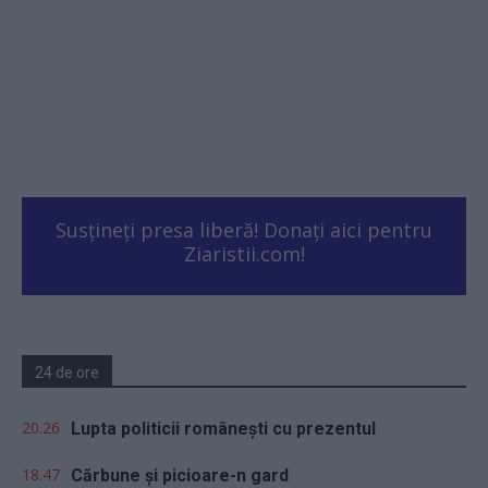
Susțineți presa liberă! Donați aici pentru
Ziaristii.com!
24 de ore
20.26
Lupta politicii românești cu prezentul
18.47
Cărbune și picioare-n gard