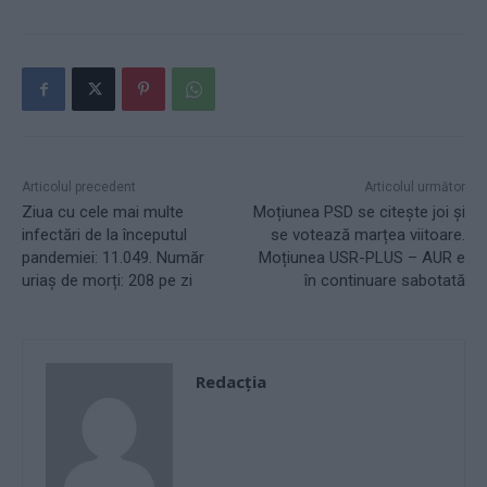
Articolul precedent
Articolul următor
Ziua cu cele mai multe
Moțiunea PSD se citește joi și
infectări de la începutul
se votează marțea viitoare.
pandemiei: 11.049. Număr
Moțiunea USR-PLUS – AUR e
uriaș de morți: 208 pe zi
în continuare sabotată
Redacţia