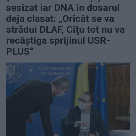
sesizat iar DNA în dosarul
deja clasat: „Oricât se va
strădui DLAF, Cîţu tot nu va
recâştiga sprijinul USR-
PLUS“