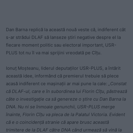
Dan Barna replică la această nouă veste că, indiferent cât
s-ar strădui DLAF să lanseze știri negative despre el la
fiecare moment politic sau electoral important, USR-
PLUS tot nu îl va mai sprijini vreodată pe Cîțu.
Ionuț Moșteanu, liderul deputaților USR-PLUS, a întărit
această idee, informând că premierul trebuie să plece
acasă indiferent ce mașinații ar mai pune la cale:
„Constat
că DLAF-ul, care e în subordinea lui Florin Cîțu, păstrează
câte o investigație ca să genereze o știre cu Dan Barna la
DNA. Nu ni se înmoaie genunchii, USR-PLUS merge
înainte, Florin Cîțu va pleca de la Palatul Victoria. Evident
că e o coincidență stranie că apare brusc această
trimitere de la DLAF către DNA când urmează să vină la