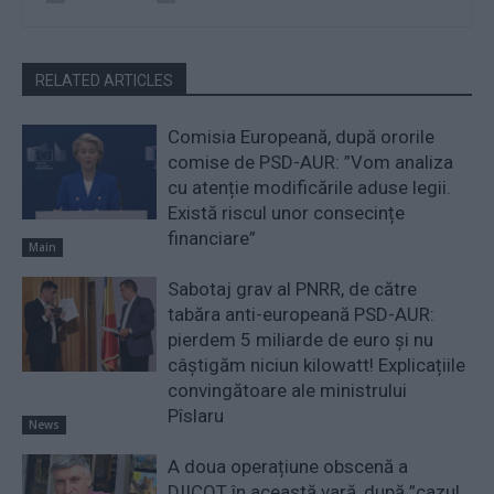
RELATED ARTICLES
Comisia Europeană, după ororile
comise de PSD-AUR: ”Vom analiza
cu atenție modificările aduse legii.
Există riscul unor consecințe
financiare”
Main
Sabotaj grav al PNRR, de către
tabăra anti-europeană PSD-AUR:
pierdem 5 miliarde de euro și nu
câștigăm niciun kilowatt! Explicațiile
convingătoare ale ministrului
Pîslaru
News
A doua operațiune obscenă a
DIICOT în această vară, după ”cazul