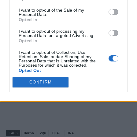
*
Un fost șef al Romsilva aplaudă atacurile
I want to opt-out of the Sale of my
mafiei lemnului împotriva jurnaliștilor și
Personal Data.
Opted In
activiștilor. Îi compară pe ecologiști cu
I want to opt-out of processing my
teroriștii ISIS și cu comisarii sovietici
Personal Data for Targeted Advertising.
Opted In
*
A murit, la 65 de ani, „revoluționarul”
I want to opt-out of Collection, Use,
Retention, Sale, and/or Sharing of my
Alexandru Sassu, politician pe traseul FSN-PD-
Personal Data that Is Unrelated with the
Purposes for which it was collected.
PSD, fost director al TVR și deputat cu 3
Opted Out
mandate
CONFIRM
- Advertisement -
TAGS
Barna
cîțu
DLAF
DNA