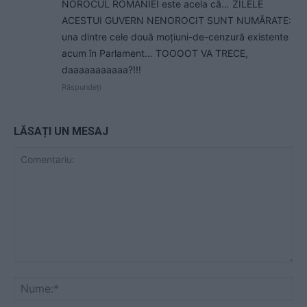
NOROCUL ROMÂNIEI este acela că… ZILELE
ACESTUI GUVERN NENOROCIT SUNT NUMĂRATE:
una dintre cele două moțiuni-de-cenzură existente
acum în Parlament… TOOOOT VA TRECE,
daaaaaaaaaaa?!!!
Răspundeți
LĂSAȚI UN MESAJ
Comentariu:
Nu