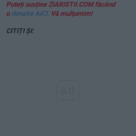
Puteți susține ZIARISTII.COM făcând
o
donație AICI.
Vă mulțumim!
CITIȚI ȘI:
ad