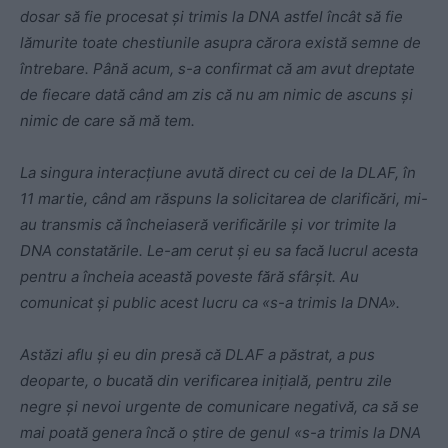
dosar să fie procesat și trimis la DNA astfel încât să fie
lămurite toate chestiunile asupra cărora există semne de
întrebare. Până acum, s-a confirmat că am avut dreptate
de fiecare dată când am zis că nu am nimic de ascuns și
nimic de care să mă tem.
La singura interacțiune avută direct cu cei de la DLAF, în
11 martie, când am răspuns la solicitarea de clarificări, mi-
au transmis că încheiaseră verificările și vor trimite la
DNA constatările. Le-am cerut și eu sa facă lucrul acesta
pentru a încheia această poveste fără sfârșit. Au
comunicat și public acest lucru ca «s-a trimis la DNA».
Astăzi aflu și eu din presă că DLAF a păstrat, a pus
deoparte, o bucată din verificarea inițială, pentru zile
negre și nevoi urgente de comunicare negativă, ca să se
mai poată genera încă o știre de genul «s-a trimis la DNA