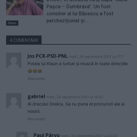
Pașca – Dumbrava”. Un fost
consilier al lui Băsescu a fost
percheziționat și...
News
4 COMENTARII
Jos PCR-PSD-PNL
marți, 28 septembrie 2021 La 17.17
Potaia lui Klaun a turbat și muscă în toate direcțiile
Răspundeți
gabriel
marți, 28 septembrie 2021 La 18.52
Al dracului Stelica. Sa nu puna el procurorii aia ai
nostrii.
Răspundeți
Paul Pârvu
marți, 28 septembrie 2021 La 20.47