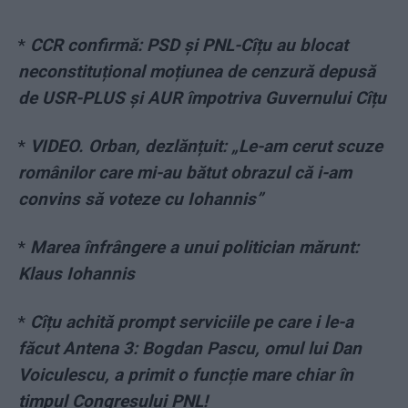
*
CCR confirmă: PSD și PNL-Cîțu au blocat
neconstituțional moțiunea de cenzură depusă
de USR-PLUS și AUR împotriva Guvernului Cîțu
*
VIDEO. Orban, dezlănțuit: „Le-am cerut scuze
românilor care mi-au bătut obrazul că i-am
convins să voteze cu Iohannis”
*
Marea înfrângere a unui politician mărunt:
Klaus Iohannis
*
Cîțu achită prompt serviciile pe care i le-a
făcut Antena 3: Bogdan Pascu, omul lui Dan
Voiculescu, a primit o funcție mare chiar în
timpul Congresului PNL!