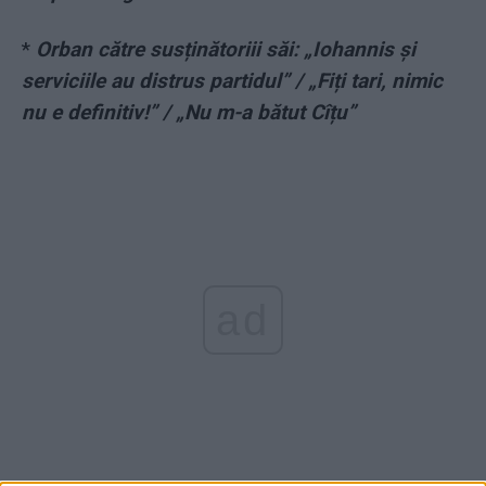
*
Orban către susținătoriii săi: „Iohannis și
serviciile au distrus partidul” / „Fiți tari, nimic
nu e definitiv!” / „Nu m-a bătut Cîțu”
ad