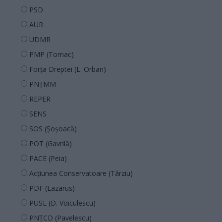
PSD
AUR
UDMR
PMP (Tomac)
Forța Dreptei (L. Orban)
PNȚMM
REPER
SENS
SOS (Șoșoacă)
POT (Gavrilă)
PACE (Peia)
Acțiunea Conservatoare (Târziu)
PDF (Lazarus)
PUSL (D. Voiculescu)
PNȚCD (Pavelescu)