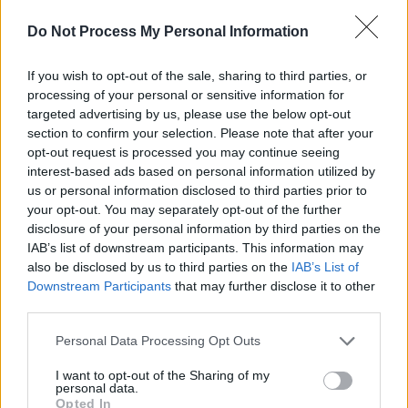
Do Not Process My Personal Information
*
Stelian Ion: „Lupta lui Iohannis cu PSD-ismul
a fost de fațadă. «Premierul de la Grivco» ne-a
If you wish to opt-out of the sale, sharing to third parties, or
înșelat pe toți. E USL-ist pursânge și adevăratul
processing of your personal or sensitive information for
targeted advertising by us, please use the below opt-out
artizan al USL 2.0”
section to confirm your selection. Please note that after your
opt-out request is processed you may continue seeing
*
Atmosferă tot mai tensionată în USR-PLUS.
interest-based ads based on personal information utilized by
us or personal information disclosed to third parties prior to
Barna îl acuză pe Cioloș că ar vrea „o
your opt-out. You may separately opt-out of the further
împăciuire” cu Cîțu
disclosure of your personal information by third parties on the
IAB’s list of downstream participants. This information may
also be disclosed by us to third parties on the
IAB’s List of
*
Medic din Timișoara: „Știu că aveți o listă
Downstream Participants
that may further disclose it to other
lungă cu «motivele» pentru care nu vreți să vă
third parties.
vaccinați. Și eu am o listă… DE AȘTEPTARE!!!
Personal Data Processing Opt Outs
Care e mai lungă decât lista voastră. Pe lista
mea se află vieți, iar la voi – aberații”
I want to opt-out of the Sharing of my
personal data.
Opted In