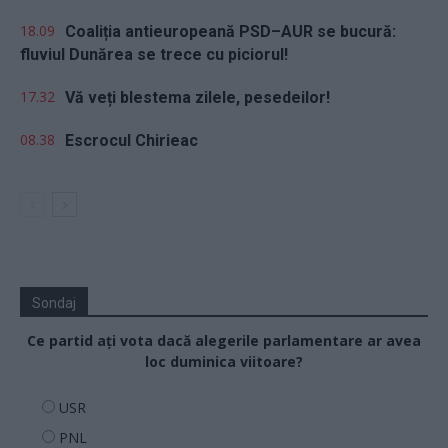
18.09
Coaliția antieuropeană PSD–AUR se bucură:
fluviul Dunărea se trece cu piciorul!
17.32
Vă veți blestema zilele, pesedeilor!
08.38
Escrocul Chirieac
Sondaj
Ce partid ați vota dacă alegerile parlamentare ar avea
loc duminica viitoare?
USR
PNL