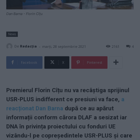
Dan Barna - Florin Cîțu
News
-
De
Redacţia
marți, 28 septembrie 2021
2161
4
Facebook
X
Pinterest
Premierul Florin Cîțu nu va recâștiga sprijinul
USR-PLUS indifferent ce presiuni va face,
a
reacționat Dan Barna
după ce au apărut
informații conform cărora DLAF a sesizat iar
DNA în privința proiectului cu fonduri UE
vizându-l pe copreședintele USR-PLUS și care