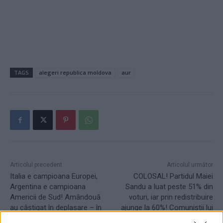
TAGS
alegeri republica moldova
aur
Articolul precedent
Articolul următor
Italia e campioana Europei,
COLOSAL! Partidul Maiei
Argentina e campioana
Sandu a luat peste 51% din
Americii de Sud! Amândouă
voturi, iar prin redistribuire
au câștigat în deplasare – în
ajunge la 60%! Comuniștii lui
Anglia, respectiv Brazilia
Dodon & Voronin au coborât