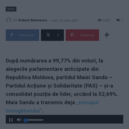
News
-
De
Robert Mateescu
luni, 12 iulie 2021
2167
1
Facebook
X
Pinterest
După numărarea a 99,77% din voturi, la
alegerile parlamentare anticipate din
Republica Moldova, partidul Maiei Sandu –
Partidul Acțiune și Solidaritate (PAS) – și-a
consolidat poziția de lider, urcând la 52,69%.
Maia Sandu a transmis deja
„mesajul
învingătorului”
.