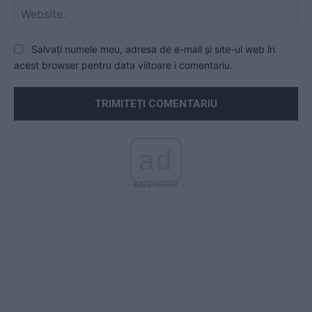
Web
Salvați numele meu, adresa de e-mail și site-ul web în
acest browser pentru data viitoare i comentariu.
ad
- Advertisment -