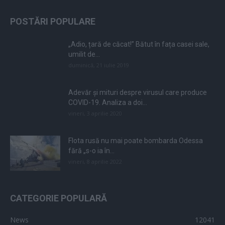
POSTĂRI POPULARE
„Adio, țară de căcat!” Bătut în fața casei sale,
umilit de...
duminică, 21 iulie 2019
Adevăr și mituri despre virusul care produce
COVID-19. Analiza a doi...
vineri, 3 aprilie 2020
Flota rusă nu mai poate bombarda Odessa
fără „s-o ia în...
vineri, 8 aprilie 2022
CATEGORIE POPULARĂ
News
12041