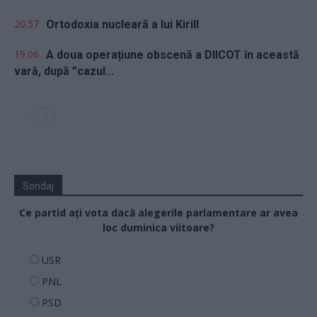
20.57
Ortodoxia nucleară a lui Kirill
19.06
A doua operațiune obscenă a DIICOT în această
vară, după ”cazul...
Sondaj
Ce partid ați vota dacă alegerile parlamentare ar avea
loc duminica viitoare?
USR
PNL
PSD