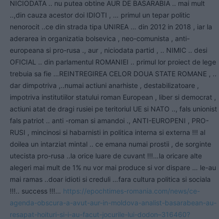
NICIODATA .. nu putea obtine AUR DE BASARABIA .. mai mult
..,din cauza acestor doi IDIOTI , … primul un tepar politic
nenorocit ..ce din strada tipa UNIREA … din 2012 in 2018 , iar la
aderarea in organizatia bolsevica , neo-comunista , anti-
europeana si pro-rusa ., aur , niciodata partid , .. NIMIC .. desi
OFICIAL .. din parlamentul ROMANIEI .. primul lor proiect de lege
trebuia sa fie …REINTREGIREA CELOR DOUA STATE ROMANE , ..
dar dimpotriva ,..numai actiuni anarhiste , destabilizatoare ,
impotriva institutiilor statului roman European , liber si democrat ,
actiuni atat de dragi rusiei pe teritoriul UE si NATO .., fals unionist 
fals patriot .. anti -roman si amandoi ., ANTI-EUROPENI , PRO-
RUSI , mincinosi si habarnisti in politica interna si externa !!! al
doilea un intarziat mintal .. ce emana numai prostii , de sorginte
utecista pro-rusa ..la orice luare de cuvant !!!…la oricare alte
alegeri mai mult de 1% nu vor mai produce si vor dispare … le-au
mai ramas ..doar idioti si creduli …fara cultura politica si sociala
!!!.. success !!!…
https://epochtimes-romania.com/news/ce-
agenda-obscura-a-avut-aur-in-moldova-analist-basarabean-au-
resapat-hoituri-si-i-au-facut-jocurile-lui-dodon–316460?