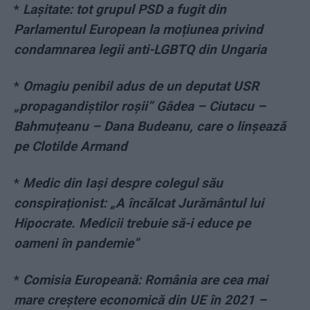
*
Lașitate: tot grupul PSD a fugit din
Parlamentul European la moțiunea privind
condamnarea legii anti-LGBTQ din Ungaria
*
Omagiu penibil adus de un deputat USR
„propagandiștilor roșii” Gâdea – Ciutacu –
Bahmuțeanu – Dana Budeanu, care o linșează
pe Clotilde Armand
*
Medic din Iași despre colegul său
conspiraționist: „A încălcat Jurământul lui
Hipocrate. Medicii trebuie să-i educe pe
oameni în pandemie”
*
Comisia Europeană: România are cea mai
mare creștere economică din UE în 2021 –