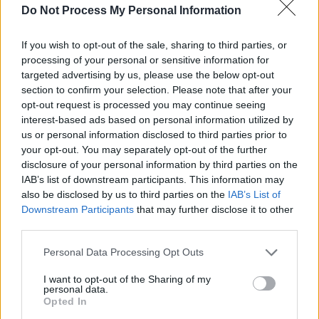
sub 29%
Do Not Process My Personal Information
If you wish to opt-out of the sale, sharing to third parties, or
processing of your personal or sensitive information for
Robert Mateescu
targeted advertising by us, please use the below opt-out
section to confirm your selection. Please note that after your
opt-out request is processed you may continue seeing
interest-based ads based on personal information utilized by
us or personal information disclosed to third parties prior to
your opt-out. You may separately opt-out of the further
disclosure of your personal information by third parties on the
IAB’s list of downstream participants. This information may
also be disclosed by us to third parties on the
IAB’s List of
RELATED ARTICLES
Downstream Participants
that may further disclose it to other
third parties.
Sabotaj grav al PNRR, de către
tabăra anti-europeană PSD-AUR:
Personal Data Processing Opt Outs
pierdem 5 miliarde de euro și nu
I want to opt-out of the Sharing of my
câștigăm niciun kilowatt! Explicațiile
personal data.
convingătoare ale ministrului
Opted In
Pîslaru