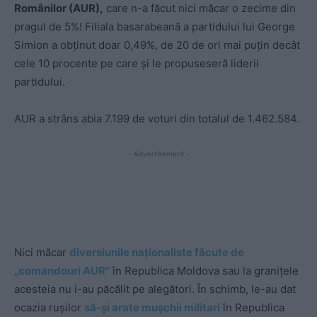
Românilor (AUR),
care n-a făcut nici măcar o zecime din
pragul de 5%! Filiala basarabeană a partidului lui George
Simion a obținut doar 0,49%, de 20 de ori mai puțin decât
cele 10 procente pe care și le propuseseră liderii
partidului.
AUR a strâns abia 7.199 de voturi din totalul de 1.462.584.
- Advertisement -
Nici măcar
diversiunile naționaliste făcute de
„comandouri AUR”
în Republica Moldova sau la granițele
acesteia nu i-au păcălit pe alegători. În schimb, le-au dat
ocazia rușilor
să-și arate mușchii militari
în Republica