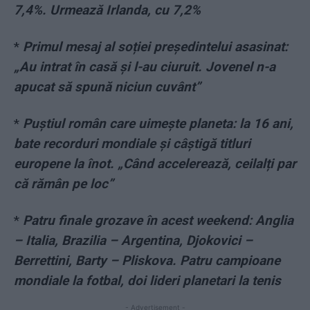
7,4%. Urmează Irlanda, cu 7,2%
*
Primul mesaj al soției președintelui asasinat:
„Au intrat în casă și l-au ciuruit. Jovenel n-a
apucat să spună niciun cuvânt”
*
Puștiul român care uimește planeta: la 16 ani,
bate recorduri mondiale și câștigă titluri
europene la înot. „Când accelerează, ceilalți par
că rămân pe loc”
*
Patru finale grozave în acest weekend: Anglia
– Italia, Brazilia – Argentina, Djokovici –
Berrettini, Barty – Pliskova. Patru campioane
mondiale la fotbal, doi lideri planetari la tenis
- Advertisement -