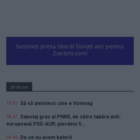
Susțineți presa liberă! Donați aici pentru
Ziaristii.com!
24 de ore
19.50
Să vă amintesc cine e Voineag
08.47
Sabotaj grav al PNRR, de către tabăra anti-
europeană PSD-AUR: pierdem 5...
06.44
De ce nu avem baterii