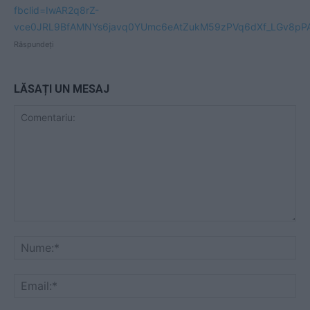
fbclid=IwAR2q8rZ-
vce0JRL9BfAMNYs6javq0YUmc6eAtZukM59zPVq6dXf_LGv8pP
Răspundeți
LĂSAȚI UN MESAJ
Comentariu:
Nu
Ema