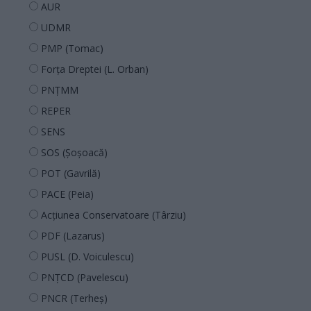
AUR
UDMR
PMP (Tomac)
Forța Dreptei (L. Orban)
PNȚMM
REPER
SENS
SOS (Șoșoacă)
POT (Gavrilă)
PACE (Peia)
Acțiunea Conservatoare (Târziu)
PDF (Lazarus)
PUSL (D. Voiculescu)
PNȚCD (Pavelescu)
PNCR (Terheș)