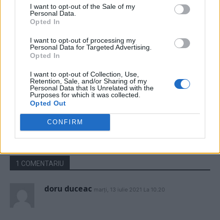
Main
I want to opt-out of the Sale of my
Personal Data.
A doua operațiune obscenă a
Opted In
DIICOT în această vară, după ”cazul
I want to opt-out of processing my
Pașca – Dumbrava”. Un fost
Personal Data for Targeted Advertising.
consilier al lui Băsescu a fost
Opted In
percheziționat și...
News
I want to opt-out of Collection, Use,
Retention, Sale, and/or Sharing of my
PSD a avut Ministerul Muncii în 93%
Personal Data that Is Unrelated with the
Purposes for which it was collected.
din perioada PNRR! ”Cei trei miniştri
Opted Out
PSD n-au făcut ABSOLUT NIMIC
pentru adoptarea legii salarizării
CONFIRM
publice”
News
1 COMENTARIU
doru duceac
marți, 13 iulie 2021 La 10.20