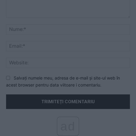
Comentariu:
Nu
Ema
Web
Salvați numele meu, adresa de e-mail și site-ul web în
acest browser pentru data viitoare i comentariu.
ad