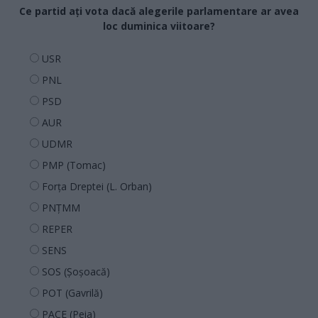
Ce partid ați vota dacă alegerile parlamentare ar avea
loc duminica viitoare?
USR
PNL
PSD
AUR
UDMR
PMP (Tomac)
Forța Dreptei (L. Orban)
PNȚMM
REPER
SENS
SOS (Șoșoacă)
POT (Gavrilă)
PACE (Peia)