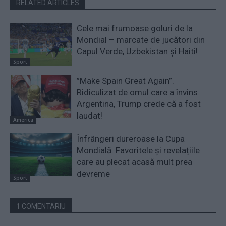
RELATED ARTICLES
Cele mai frumoase goluri de la
Mondial – marcate de jucători din
Capul Verde, Uzbekistan și Haiti!
Sport
”Make Spain Great Again”.
Ridiculizat de omul care a învins
Argentina, Trump crede că a fost
laudat!
America
Înfrângeri dureroase la Cupa
Mondială. Favoritele și revelațiile
care au plecat acasă mult prea
devreme
Sport
1 COMENTARIU