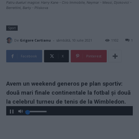
Patru dueluri magice: Harry Kane - Ciro Immobile, Neymar - Messi, Djokovici -
Berrettini, Barty - Pliskova
Sport
-
De
Grigore Cartianu
sâmbătă, 10 iulie 2021
1102
1
Facebook
X
Pinterest
Avem un weekend generos pe plan sportiv:
două mari finale continentale la fotbal și două
la celebrul turneu de tenis de la Wimbledon.