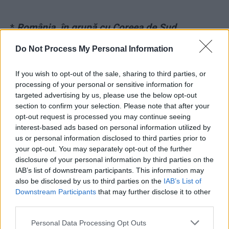
*
România, în grupă cu Coreea de Sud,
Honduras și Noua Zeelandă la Olimpiada de la
Do Not Process My Personal Information
Tokyo. Obiectivul lui Rădoi: o medalie
If you wish to opt-out of the sale, sharing to third parties, or
*
Formula în care noul Farul Constanța țintește
processing of your personal or sensitive information for
targeted advertising by us, please use the below opt-out
sus: Hagi 89%, Marica 10%, Iașko 1%. Va avea
section to confirm your selection. Please note that after your
stadion modern, de 18.000 de locuri
opt-out request is processed you may continue seeing
interest-based ads based on personal information utilized by
us or personal information disclosed to third parties prior to
*
Dacă vrei Liga Campionilor, ia-ți antrenor
your opt-out. You may separately opt-out of the further
german! Formidabila ștafetă Klopp – Flick –
disclosure of your personal information by third parties on the
Tuchel. Chelsea e noua regină a Europei
IAB’s list of downstream participants. This information may
also be disclosed by us to third parties on the
IAB’s List of
Downstream Participants
that may further disclose it to other
*
Revoluție în fotbal! Conform noii reguli
third parties.
adoptate de UEFA, vom avea mai multe meciuri
Personal Data Processing Opt Outs
cu prelungiri și penalty-uri