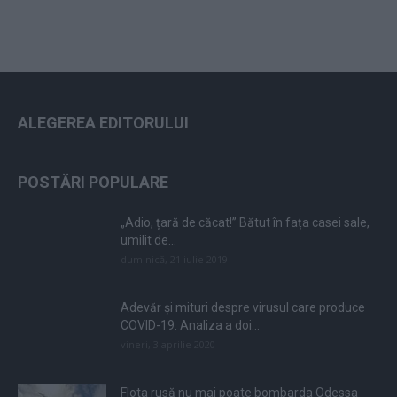
ALEGEREA EDITORULUI
POSTĂRI POPULARE
„Adio, țară de căcat!” Bătut în fața casei sale,
umilit de...
duminică, 21 iulie 2019
Adevăr și mituri despre virusul care produce
COVID-19. Analiza a doi...
vineri, 3 aprilie 2020
Flota rusă nu mai poate bombarda Odessa