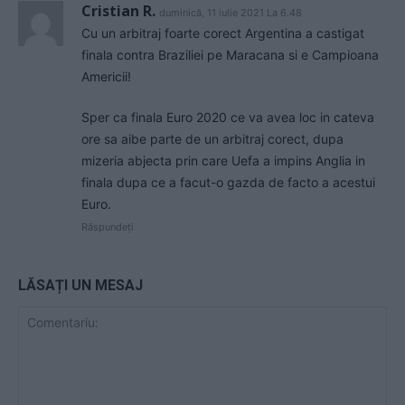
Cristian R.
duminică, 11 iulie 2021 La 6.48
Cu un arbitraj foarte corect Argentina a castigat
finala contra Braziliei pe Maracana si e Campioana
Americii!
Sper ca finala Euro 2020 ce va avea loc in cateva
ore sa aibe parte de un arbitraj corect, dupa
mizeria abjecta prin care Uefa a impins Anglia in
finala dupa ce a facut-o gazda de facto a acestui
Euro.
Răspundeți
LĂSAȚI UN MESAJ