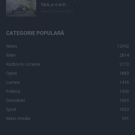
fără „s-o ia în...
vineri, 8 aprilie 2022
CATEGORIE POPULARĂ
News
12042
Main
2814
Război în Ucraina
2172
Opinii
1883
Lumea
1416
Politică
1300
Dezvăluiri
1065
Sport
1053
Mass-media
591