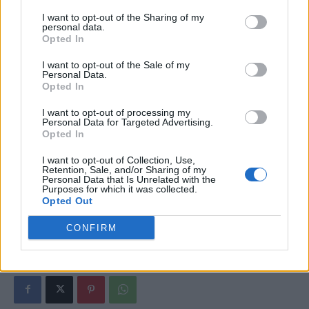
I want to opt-out of the Sharing of my
personal data.
*
Țeapă colosală luată de Olăroiu în China
Opted In
comunistă! „Am trăit o mare minciună”. I-au
I want to opt-out of the Sale of my
furat 10 milioane de dolari, deși i-a făcut
Personal Data.
Opted In
campioni
I want to opt-out of processing my
- Advertisement -
Personal Data for Targeted Advertising.
Opted In
I want to opt-out of Collection, Use,
Retention, Sale, and/or Sharing of my
Personal Data that Is Unrelated with the
Purposes for which it was collected.
Opted Out
TAGS
4 finale
fotbal
tenis
CONFIRM