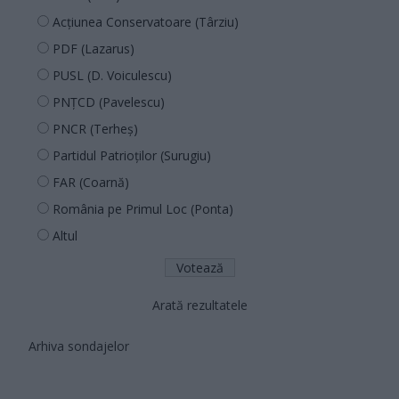
Acțiunea Conservatoare (Târziu)
PDF (Lazarus)
PUSL (D. Voiculescu)
PNȚCD (Pavelescu)
PNCR (Terheș)
Partidul Patrioților (Surugiu)
FAR (Coarnă)
România pe Primul Loc (Ponta)
Altul
Arată rezultatele
Arhiva sondajelor