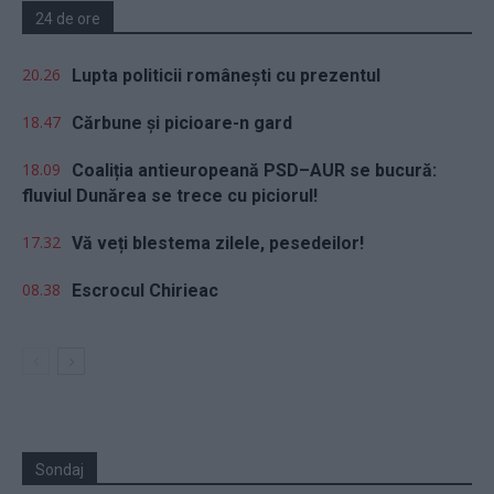
24 de ore
20.26
Lupta politicii românești cu prezentul
18.47
Cărbune și picioare-n gard
18.09
Coaliția antieuropeană PSD–AUR se bucură:
fluviul Dunărea se trece cu piciorul!
17.32
Vă veți blestema zilele, pesedeilor!
08.38
Escrocul Chirieac
Sondaj