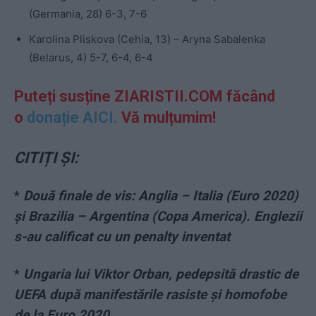
(Germania, 28) 6-3, 7-6
Karolina Pliskova (Cehia, 13) – Aryna Sabalenka
(Belarus, 4) 5-7, 6-4, 6-4
Puteți susține ZIARISTII.COM făcând
o
donație AICI.
Vă mulțumim!
CITIȚI ȘI:
*
Două finale de vis: Anglia – Italia (Euro 2020)
și Brazilia – Argentina (Copa America). Englezii
s-au calificat cu un penalty inventat
*
Ungaria lui Viktor Orban, pedepsită drastic de
UEFA după manifestările rasiste și homofobe
de la Euro 2020