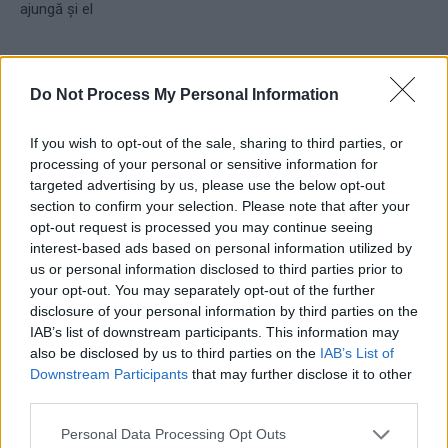
ajungă și el
Do Not Process My Personal Information
Redacţia
If you wish to opt-out of the sale, sharing to third parties, or
processing of your personal or sensitive information for
targeted advertising by us, please use the below opt-out
section to confirm your selection. Please note that after your
opt-out request is processed you may continue seeing
interest-based ads based on personal information utilized by
us or personal information disclosed to third parties prior to
RELATED ARTICLES
your opt-out. You may separately opt-out of the further
disclosure of your personal information by third parties on the
Comisia Europeană, după ororile
IAB’s list of downstream participants. This information may
comise de PSD-AUR: ”Vom analiza
also be disclosed by us to third parties on the
IAB’s List of
cu atenție modificările aduse legii.
Downstream Participants
that may further disclose it to other
Există riscul unor consecințe
third parties.
financiare”
Main
Personal Data Processing Opt Outs