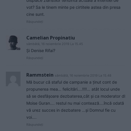
displace ziaristilor tendinta actuala a intentiei de
vot? Sa le tinem minte pe cirtitele astea din presa
cine sunt.
Răspundeți
Camelian Propinatiu
sâmbătă, 16 noiembrie 2019 La 15.45
Şi Denise Rifai?
Răspundeți
Rammstein
sâmbătă, 16 noiembrie 2019 La 15.48
Mă bucur că staful de campanie a ținut cont de
propunerea mea… felicitări….!!!!… atât locul unde
să se desfășoare dezbaterea,cât și ca moderator dl
Moise Guran…. restul nu mai contează….încă odată
vă urez succes in dezbatere …și Domnul fie cu
voi….
Răspundeți