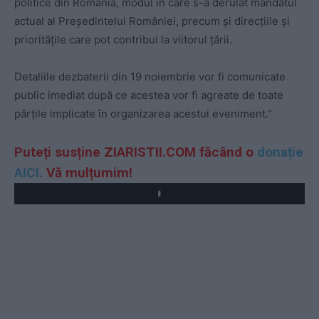
politice din România, modul în care s-a derulat mandatul
actual al Președintelui României, precum și direcțiile și
prioritățile care pot contribui la viitorul țării.
Detaliile dezbaterii din 19 noiembrie vor fi comunicate
public imediat după ce acestea vor fi agreate de toate
părțile implicate în organizarea acestui eveniment.”
Puteți susține ZIARISTII.COM făcând o
donație
AICI.
Vă mulțumim!