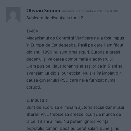
Olivian Simion
sâmbătă, 16 noiembrie 2019 La 16.00
Subiecte de discuție la turul 2
1.MCV
Mecanismul de Control și Verificare ne-a fost impus
în Europa de Est degeaba. Pașii pe care i-am făcut
din anul 1990 nu sunt prea siguri. Europa a greșit
deceniul și valoarea comprimată a adevărului.
L-am pus pe Klaus Iohannis al sașilor ca in 5 ani să
avansăm juridic și pur eticist. Nu s-a întâmplat din
cauza guvernului PSD care ne-a furnizat numai
corupți.
2. Industria
Sunt de acord să eliminăm ajutorul social dar musai
liberalii PNL trebuie să creeze locuri de muncă de
la cei 18 ani ai mei. Nu putem ignora voința
poporului român. Dacă au cerut salarii bune și nu li