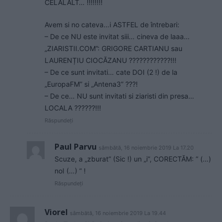
CELALALT… !!!!!!!!
Avem si no cateva…i ASTFEL de întrebari:
– De ce NU este invitat siii… cineva de laaa…
„ZIARISTII.COM”: GRIGORE CARTIANU sau
LAURENȚIU CIOCĂZANU ????????????!!!
– De ce sunt invitati… cate DOI (2 !) de la
„EuropaFM” si „Antena3” ???!
– De ce… NU sunt invitati si ziaristi din presa…
LOCALA ??????!!!
Răspundeți
Paul Parvu
sâmbătă, 16 noiembrie 2019 La 17.20
Scuze, a „zburat” (Sic !) un „i”, CORECTĂM: ” (…)
noI (…) ” !
Răspundeți
Viorel
sâmbătă, 16 noiembrie 2019 La 19.44