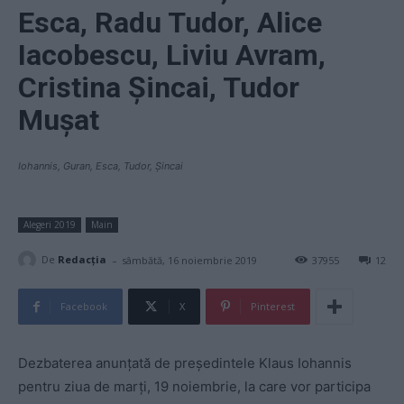
Esca, Radu Tudor, Alice
Iacobescu, Liviu Avram,
Cristina Șincai, Tudor
Mușat
Iohannis, Guran, Esca, Tudor, Șincai
Alegeri 2019
Main
-
De
Redacţia
sâmbătă, 16 noiembrie 2019
37955
12
Facebook
X
Pinterest
Dezbaterea anunțată de președintele Klaus Iohannis
pentru ziua de marți, 19 noiembrie, la care vor participa