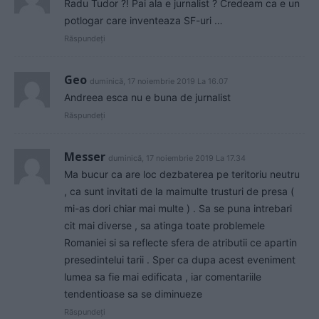
Radu Tudor ?! Pai ala e jurnalist ? Credeam ca e un
potlogar care inventeaza SF-uri …
Răspundeți
Geo
duminică, 17 noiembrie 2019 La 16.07
Andreea esca nu e buna de jurnalist
Răspundeți
Messer
duminică, 17 noiembrie 2019 La 17.34
Ma bucur ca are loc dezbaterea pe teritoriu neutru
, ca sunt invitati de la maimulte trusturi de presa (
mi-as dori chiar mai multe ) . Sa se puna intrebari
cit mai diverse , sa atinga toate problemele
Romaniei si sa reflecte sfera de atributii ce apartin
presedintelui tarii . Sper ca dupa acest eveniment
lumea sa fie mai edificata , iar comentariile
tendentioase sa se diminueze
Răspundeți