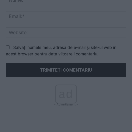
Ema
Web
Salvați numele meu, adresa de e-mail și site-ul web în
acest browser pentru data viitoare i comentariu.
ad
- Advertisment -