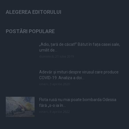
ALEGEREA EDITORULUI
POSTĂRI POPULARE
„Adio, țară de căcat!” Bătut în fața casei sale,
umilit de...
duminică, 21 iulie 2019
Adevăr și mituri despre virusul care produce
COVID-19. Analiza a doi...
vineri, 3 aprilie 2020
Flota rusă nu mai poate bombarda Odessa
fără „s-o ia în...
vineri, 8 aprilie 2022