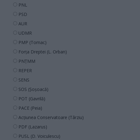
PNL
PSD
AUR
UDMR
PMP (Tomac)
Forța Dreptei (L. Orban)
PNȚMM
REPER
SENS
SOS (Șoșoacă)
POT (Gavrilă)
PACE (Peia)
Acțiunea Conservatoare (Târziu)
PDF (Lazarus)
PUSL (D. Voiculescu)