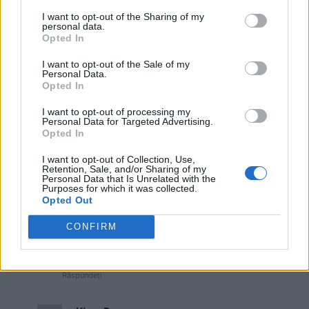
De ce nu dau buzna mascații
I want to opt-out of the Sharing of my
DIICOT peste GIO Ciolacu?
personal data.
Opted In
Main
I want to opt-out of the Sale of my
Personal Data.
Încă un test pentru Nicușor Dan: pe
Opted In
cine va alege între un performer
european (Siegfried Mureșan) și o
I want to opt-out of processing my
Personal Data for Targeted Advertising.
marionetă a corupților (Sorin
Opted In
Grindeanu)?
Main
I want to opt-out of Collection, Use,
Retention, Sale, and/or Sharing of my
Personal Data that Is Unrelated with the
Purposes for which it was collected.
12 COMENTARII
Opted Out
Andy
sâmbătă, 16 noiembrie 2019 La 15.00
CONFIRM
Ce cauta mizerabilul radu tudor acolo ? O biata
jigodie alimentata cu bani pesedisti.
Răspundeți