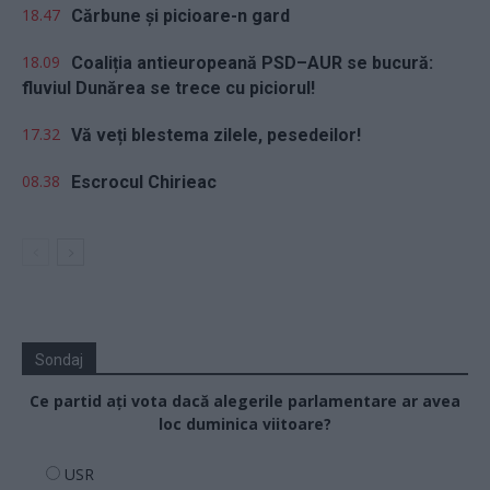
18.47
Cărbune și picioare-n gard
18.09
Coaliția antieuropeană PSD–AUR se bucură:
fluviul Dunărea se trece cu piciorul!
17.32
Vă veți blestema zilele, pesedeilor!
08.38
Escrocul Chirieac
Sondaj
Ce partid ați vota dacă alegerile parlamentare ar avea
loc duminica viitoare?
USR