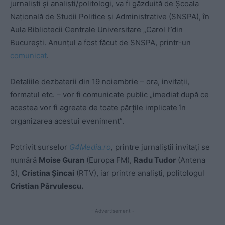
jurnaliști și analiști/politologi, va fi găzduită de Școala
Națională de Studii Politice și Administrative (SNSPA), în
Aula Bibliotecii Centrale Universitare „Carol I”din
București. Anunțul a fost făcut de SNSPA, printr-un
comunicat
.
Detaliile dezbaterii din 19 noiembrie – ora, invitații,
formatul etc. – vor fi comunicate public „imediat după ce
acestea vor fi agreate de toate părțile implicate în
organizarea acestui eveniment”.
Potrivit surselor
G4Media.ro
,
printre jurnaliștii invitați se
numără
Moise Guran
(Europa FM),
Radu Tudor
(Antena
3),
Cristina Șincai
(RTV), iar printre analiști, politologul
Cristian Pârvulescu.
- Advertisement -