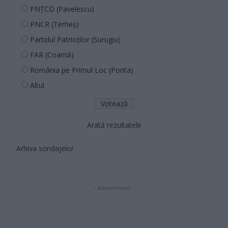
PNȚCD (Pavelescu)
PNCR (Terheș)
Partidul Patrioților (Surugiu)
FAR (Coarnă)
România pe Primul Loc (Ponta)
Altul
Arată rezultatele
Arhiva sondajelor
- Advertisment -