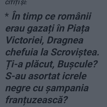
CITIȚI ȘI:
*
În timp ce românii
erau gazați în Piața
Victoriei, Dragnea
chefuia la Scroviștea.
Ți-a plăcut, Bușcule?
S-au asortat icrele
negre cu șampania
franțuzească?