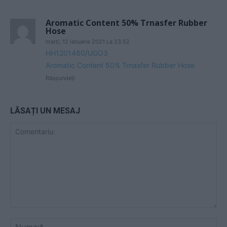
Aromatic Content 50% Trnasfer Rubber
Hose
marți, 12 ianuarie 2021 La 23.52
HH1201460/UGO3
Aromatic Content 50% Trnasfer Rubber Hose
Răspundeți
LĂSAȚI UN MESAJ
Comentariu:
Nu