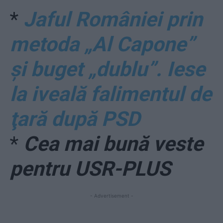
*
Jaful României prin
metoda „Al Capone”
şi buget „dublu”. Iese
la iveală falimentul de
ţară după PSD
*
Cea mai bună veste
pentru USR-PLUS
- Advertisement -