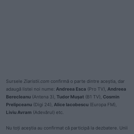
Sursele
Ziaristii.com
confirmă o parte dintre aceștia, dar
adaugă listei noi nume:
Andreea Esca
(Pro TV),
Andreea
Berecleanu
(Antena 3),
Tudor Mușat
(B1 TV),
Cosmin
Prelipceanu
(Digi 24),
Alice Iacobescu
(Europa FM),
Liviu Avram
(Adevărul) etc.
Nu toți aceștia au confirmat că participă la dezbatere. Unii