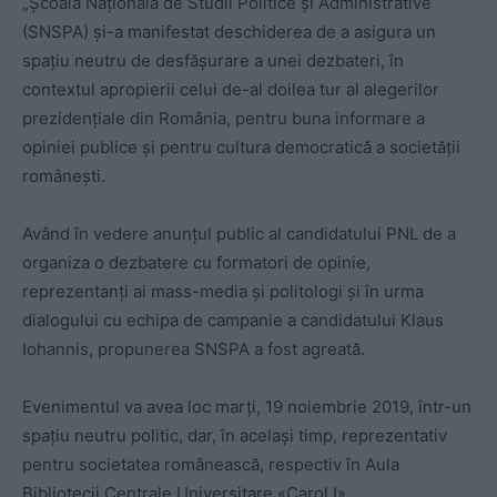
„Școala Națională de Studii Politice și Administrative
(SNSPA) și-a manifestat deschiderea de a asigura un
spațiu neutru de desfășurare a unei dezbateri, în
contextul apropierii celui de-al doilea tur al alegerilor
prezidențiale din România, pentru buna informare a
opiniei publice și pentru cultura democratică a societății
românești.
Având în vedere anunțul public al candidatului PNL de a
organiza o dezbatere cu formatori de opinie,
reprezentanți ai mass-media și politologi și în urma
dialogului cu echipa de campanie a candidatului Klaus
Iohannis, propunerea SNSPA a fost agreată.
Evenimentul va avea loc marți, 19 noiembrie 2019, într-un
spațiu neutru politic, dar, în același timp, reprezentativ
pentru societatea românească, respectiv în Aula
Bibliotecii Centrale Universitare «Carol I».