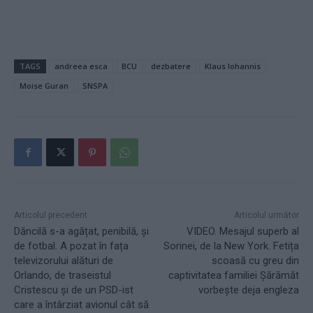
TAGS
andreea esca
BCU
dezbatere
Klaus Iohannis
Moise Guran
SNSPA
Articolul precedent
Articolul următor
Dăncilă s-a agățat, penibilă, și
VIDEO. Mesajul superb al
de fotbal. A pozat în fața
Sorinei, de la New York. Fetița
televizorului alături de
scoasă cu greu din
Orlando, de traseistul
captivitatea familiei Șărămăt
Cristescu și de un PSD-ist
vorbește deja engleza
care a întârziat avionul cât să