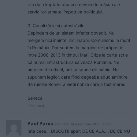
s-a dat dreptate atunci e nevoie de măsuri ale
serviciilor armatei împotriva politicului.
3. Canalizările și autostrăzile
Depindem de un sistem inferior dovedit. Nu
mergem nici înainte, nici înapoi. Comunismul a murit
în România. Dar suntem la margine de prăpastie.
Între 2008-2013 în timpul Marii Crize la carte scrie
că numai infrastructura salvează România. Ne
umplem de ridicol, unii ar spune de mânie. Ne
supunem legilor, care fiind degeaba aduc amintire
de ruinele Romei, a vieții nobile care a fost mereu.
Seneca
Răspundeți
Paul Parvu
sâmbătă, 16 noiembrie 2019 La 17.18
Iata ceee… DISCUTII apar: DE CE ALA…, DE CE NU