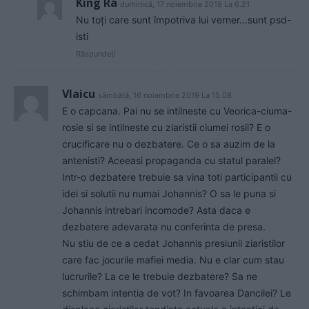
King Ra
duminică, 17 noiembrie 2019 La 6.21
Nu toți care sunt împotriva lui verner…sunt psd-
isti
Răspundeți
Vlaicu
sâmbătă, 16 noiembrie 2019 La 15.08
E o capcana. Pai nu se intilneste cu Veorica-ciuma-
rosie si se intilneste cu ziaristii ciumei rosii? E o
crucificare nu o dezbatere. Ce o sa auzim de la
antenisti? Aceeasi propaganda cu statul paralel?
Intr-o dezbatere trebuie sa vina toti participantii cu
idei si solutii nu numai Johannis? O sa le puna si
Johannis intrebari incomode? Asta daca e
dezbatere adevarata nu conferinta de presa.
Nu stiu de ce a cedat Johannis presiunii ziaristilor
care fac jocurile mafiei media. Nu e clar cum stau
lucrurile? La ce le trebuie dezbatere? Sa ne
schimbam intentia de vot? In favoarea Dancilei? Le