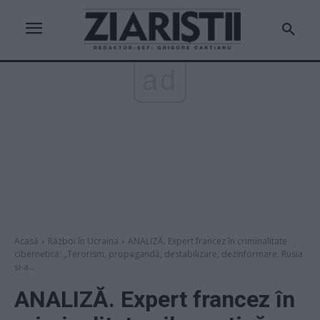
ad
Acasă
Război în Ucraina
ANALIZĂ. Expert francez în criminalitate
cibernetică: „Terorism, propagandă, destabilizare, dezinformare. Rusia
și-a...
ANALIZĂ. Expert francez în