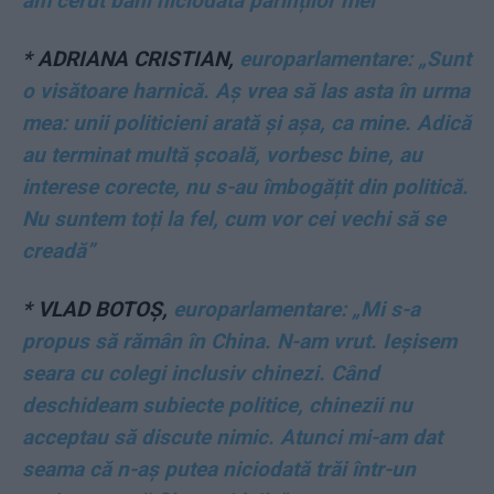
am cerut bani niciodată părinților mei”
*
ADRIANA CRISTIAN,
europarlamentare: „Sunt
o visătoare harnică. Aș vrea să las asta în urma
mea: unii politicieni arată și așa, ca mine. Adică
au terminat multă școală, vorbesc bine, au
interese corecte, nu s-au îmbogățit din politică.
Nu suntem toți la fel, cum vor cei vechi să se
creadă”
*
VLAD BOTOȘ,
europarlamentare: „Mi s-a
propus să rămân în China. N-am vrut. Ieșisem
seara cu colegi inclusiv chinezi. Când
deschideam subiecte politice, chinezii nu
acceptau să discute nimic. Atunci mi-am dat
seama că n-aș putea niciodată trăi într-un