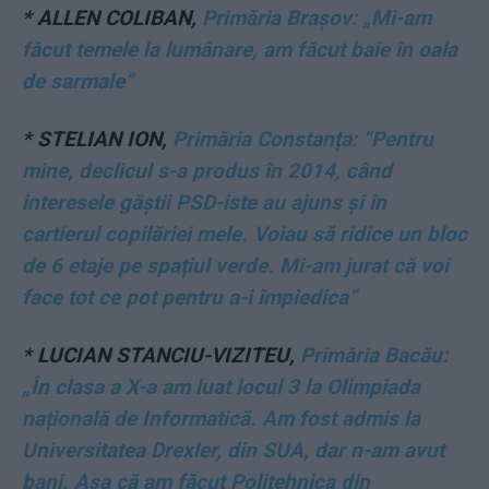
*
ALLEN COLIBAN,
Primăria Brașov: „Mi-am
făcut temele la lumânare, am făcut baie în oala
de sarmale”
*
STELIAN ION,
Primăria Constanța: “Pentru
mine, declicul s-a produs în 2014, când
interesele găștii PSD-iste au ajuns și în
cartierul copilăriei mele. Voiau să ridice un bloc
de 6 etaje pe spațiul verde. Mi-am jurat că voi
face tot ce pot pentru a-i împiedica”
*
LUCIAN STANCIU-VIZITEU,
Primăria Bacău:
„În clasa a X-a am luat locul 3 la Olimpiada
națională de Informatică. Am fost admis la
Universitatea Drexler, din SUA, dar n-am avut
bani. Așa că am făcut Politehnica din