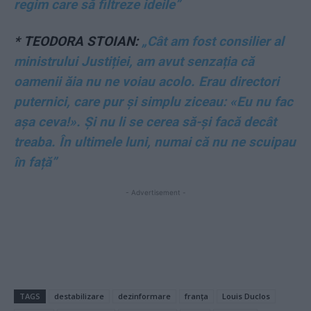
regim care să filtreze ideile”
*
TEODORA STOIAN:
„Cât am fost consilier al
ministrului Justiției, am avut senzația că
oamenii ăia nu ne voiau acolo. Erau directori
puternici, care pur și simplu ziceau: «Eu nu fac
așa ceva!». Și nu li se cerea să-și facă decât
treaba. În ultimele luni, numai că nu ne scuipau
în față”
- Advertisement -
TAGS
destabilizare
dezinformare
franța
Louis Duclos