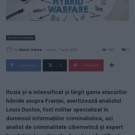
Război în Ucraina
-
De
Matei Udrea
vineri, 7 iunie 2024
1201
0
Facebook
X
Pinterest
Rusia și-a intensificat și lărgit gama atacurilor
hibride asupra Franței, avertizează analistul
Louis Duclos, fost militar specializat în
domeniul informațiilor criminalistice, azi
analist de criminalitate cibernetică și expert