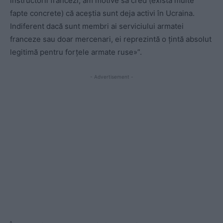
instructorii francezi, am motive să cred (există multe
fapte concrete) că aceștia sunt deja activi în Ucraina.
Indiferent dacă sunt membri ai serviciului armatei
franceze sau doar mercenari, ei reprezintă o țintă absolut
legitimă pentru forțele armate ruse»”.
- Advertisement -