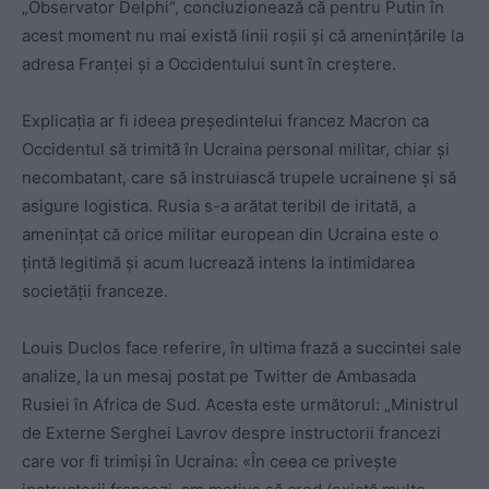
„Observator Delphi“, concluzionează că pentru Putin în
acest moment nu mai există linii roșii și că amenințările la
adresa Franței și a Occidentului sunt în creștere.
Explicația ar fi ideea președintelui francez Macron ca
Occidentul să trimită în Ucraina personal militar, chiar și
necombatant, care să instruiască trupele ucrainene și să
asigure logistica. Rusia s-a arătat teribil de iritată, a
amenințat că orice militar european din Ucraina este o
țintă legitimă și acum lucrează intens la intimidarea
societății franceze.
Louis Duclos face referire, în ultima frază a succintei sale
analize, la un mesaj postat pe Twitter de Ambasada
Rusiei în Africa de Sud. Acesta este următorul: „Ministrul
de Externe Serghei Lavrov despre instructorii francezi
care vor fi trimiși în Ucraina: «În ceea ce privește