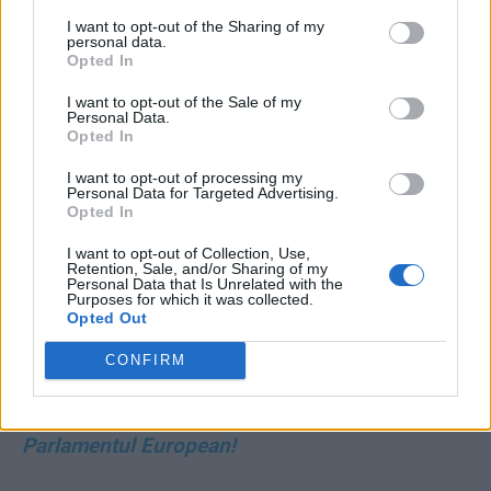
Kremlinul nu are limite speciale când vine vorba de
I want to opt-out of the Sharing of my
personal data.
încercarea de a ne destabiliza, iar amenințările sunt în
Opted In
mod clar în creștere. Nu știu dacă ați văzut tweet-ul de la
I want to opt-out of the Sale of my
ambasada Rusiei din Africa de Sud, este destul de
Personal Data.
edificator…“
Opted In
I want to opt-out of processing my
Puteți susține ZIARISTII.COM făcând
Personal Data for Targeted Advertising.
Opted In
o
donație AICI.
Vă mulțumim!
I want to opt-out of Collection, Use,
Retention, Sale, and/or Sharing of my
Personal Data that Is Unrelated with the
CITIȚI ȘI:
Purposes for which it was collected.
Opted Out
*
DOSAR. George Simion a patronat o mega-
CONFIRM
hoție electorală: falsificarea a zeci de mii de
semnături pentru candidatura Șoșocului la
Parlamentul European!