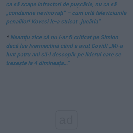
ca să scape infractori de pușcărie, nu ca să
„condamne nevinovați” – cum urlă televiziunile
penalilor! Kovesi le-a stricat „jucăria”
*
Neamțu zice că nu l-ar fi criticat pe Simion
dacă lua Ivermectină când a avut Covid! „Mi-a
luat patru ani să-l descopăr pe liderul care se
trezește la 4 dimineața…”
ad