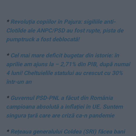
*
Revoluția copiilor în Pajura: sigiliile anti-
Clotilde ale ANPC/PSD au fost rupte, pista de
pumptruck a fost deblocată!
*
Cel mai mare deficit bugetar din istorie: în
aprilie am ajuns la – 2,71% din PIB, după numai
4 luni! Cheltuielile statului au crescut cu 30%
într-un an
*
Guvernul PSD-PNL a făcut din România
campioana absolută a inflației în UE. Suntem
singura țară care are criză ca-n pandemie
*
Rețeaua generalului Coldea (SRI) făcea bani