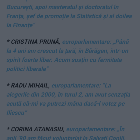
București, apoi masteratul și doctoratul în
Franța, șef de promoție la Statistică și al doilea
la Finanțe”
*
CRISTINA PRUNĂ,
europarlamentare: „Până
la 4 ani am crescut la țară, în Bărăgan, într-un
spirit foarte liber. Acum susțin cu fermitate
politici liberale”
*
RADU MIHAIL,
europarlamentare: “La
alegerile din 2000, în turul 2, am avut senzația
acută că-mi va putrezi mâna dacă-l votez pe
Iliescu”
*
CORINA ATANASIU,
europarlamentare: „În
anii ’90 am făcut voluntariat la Salvați Copiii.