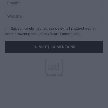
Ema
Web
Salvați numele meu, adresa de e-mail și site-ul web în
acest browser pentru data viitoare i comentariu.
ad
- Advertisment -