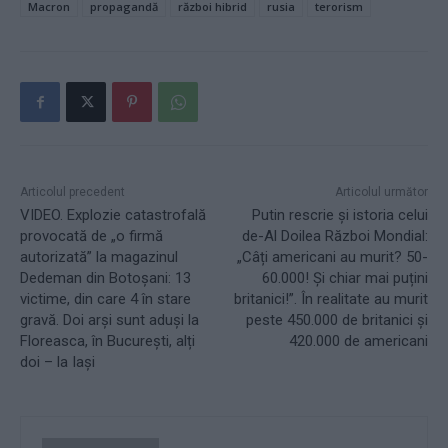
Macron
propagandă
război hibrid
rusia
terorism
Articolul precedent
Articolul următor
VIDEO. Explozie catastrofală
Putin rescrie și istoria celui
provocată de „o firmă
de-Al Doilea Război Mondial:
autorizată” la magazinul
„Câți americani au murit? 50-
Dedeman din Botoșani: 13
60.000! Și chiar mai puțini
victime, din care 4 în stare
britanici!”. În realitate au murit
gravă. Doi arși sunt aduși la
peste 450.000 de britanici și
Floreasca, în București, alți
420.000 de americani
doi – la Iași