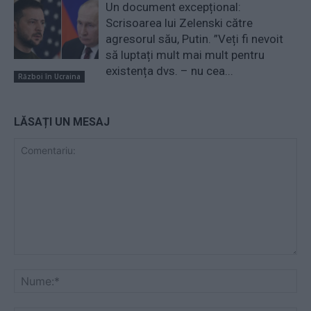
Un document excepțional:
Scrisoarea lui Zelenski către
agresorul său, Putin. ”Veți fi nevoit
să luptați mult mai mult pentru
existența dvs. – nu cea...
Război în Ucraina
LĂSAȚI UN MESAJ
Comentariu:
Nu