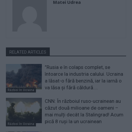
Matei Udrea
RELATED ARTICLES
”Rusia e în colaps complet, se
întoarce la industria calului. Ucraina
a lăsat-o fără benzină, iar la iarnă o
va lăsa și fără căldură....
Război în Ucraina
CNN: În războiul ruso-ucrainean au
căzut două milioane de oameni –
mai mulți decât la Stalingrad! Acum
pică 8 ruși la un ucrainean
Război în Ucraina