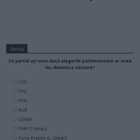
Sondaj
Ce partid ați vota dacă alegerile parlamentare ar avea
loc duminica viitoare?
USR
PNL
PSD
AUR
UDMR
PMP (Tomac)
Forța Dreptei (L. Orban)