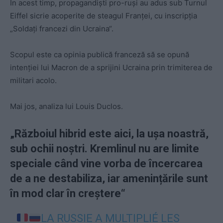
În acest timp, propagandiști pro-ruși au adus sub Turnul
Eiffel sicrie acoperite de steagul Franței, cu inscripția
„Soldați francezi din Ucraina“.
Scopul este ca opinia publică franceză să se opună
intenției lui Macron de a sprijini Ucraina prin trimiterea de
militari acolo.
Mai jos, analiza lui Louis Duclos.
„Războiul hibrid este aici, la ușa noastră,
sub ochii noștri. Kremlinul nu are limite
speciale când vine vorba de încercarea
de a ne destabiliza, iar amenințările sunt
în mod clar în creștere“
LA RUSSIE A MULTIPLIÉ LES