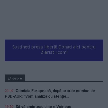
Susțineți presa liberă! Donați aici pentru
Ziaristii.com!
24 de ore
21.40
Comisia Europeană, după ororile comise de
PSD-AUR: ”Vom analiza cu atenție...
19.50
Să vă amintesc cine e Voineag